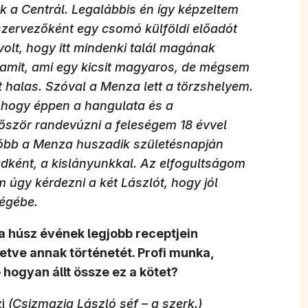
 a Centrál. Legalábbis én így képzeltem
ervezőként egy csomó külföldi előadót
volt, hogy itt mindenki talál magának
alamit, ami egy kicsit magyaros, de mégsem
et halas. Szóval a Menza lett a törzshelyem.
 hogy éppen a hangulata és a
őször randevúzni a feleségem 18 évvel
gutóbb a Menza huszadik születésnapján
ádként, a kislányunkkal. Az elfogultságom
 úgy kérdezni a két Lászlót, hogy jól
ségébe.
a húsz évének legjobb receptjein
letve annak történetét. Profi munka,
 hogyan állt össze ez a kötet?
zi
(Csizmazia László séf – a szerk.)