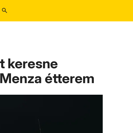
it keresne
i Menza étterem