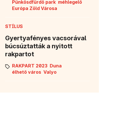
Pünkösdfürdő park
méhlegelő
Európa Zöld Városa
STÍLUS
Gyertyafényes vacsorával
búcsúztatták a nyitott
rakpartot
RAKPART 2023
Duna
élhető város
Valyo