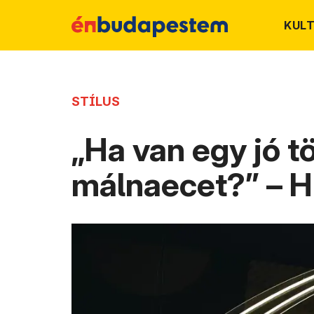
KUL
STÍLUS
„Ha van egy jó t
málnaecet?” – H