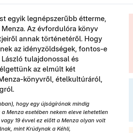
st egyik legnépszerűbb étterme,
ő Menza. Az évfordulóra könyv
jeiről annak történetéről. Hogy
llenek az idényzöldségek, fontos-e
 László tulajdonossal és
élgettünk az elmúlt két
Menza-könyvről, ételkultúráról,
gról.
bban), hogy egy újságírónak mindig
ez a Menza esetében nekem eleve lehetetlen
8 vagy 19 évvel ez előtt a Menza olyan volt
lnak, mint Krúdynak a Kéhli,