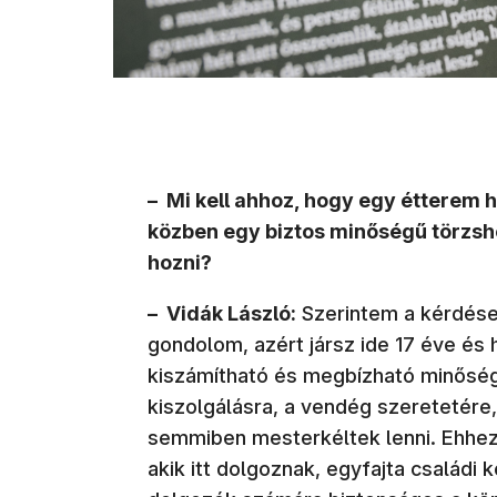
– Mi kell ahhoz, hogy egy étterem 
közben egy biztos minőségű törzshe
hozni?
– Vidák László:
Szerintem a kérdésed
gondolom, azért jársz ide 17 éve és
kiszámítható és megbízható minőség.
kiszolgálásra, a vendég szeretetére,
semmiben mesterkéltek lenni. Ehhez 
akik itt dolgoznak, egyfajta családi