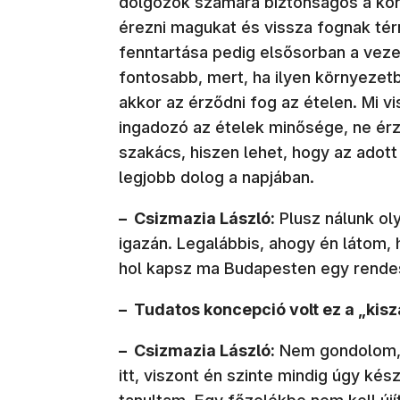
dolgozók számára biztonságos a körn
érezni magukat és vissza fognak tér
fenntartása pedig elsősorban a vez
fontosabb, mert, ha ilyen környezet
akkor az érződni fog az ételen. Mi v
ingadozó az ételek minősége, ne érző
szakács, hiszen lehet, hogy az adot
legjobb dolog a napjában.
– Csizmazia László:
Plusz nálunk oly
igazán. Legalábbis, ahogy én látom,
hol kapsz ma Budapesten egy rendes
– Tudatos koncepció volt ez a „kis
– Csizmazia László:
Nem gondolom, h
itt, viszont én szinte mindig úgy ké