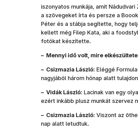
iszonyatos munkája, amit Nádudvari 
a szövegeket írta és persze a Boook 
Péter és a stábja segítette, hogy te
kellett még Filep Kata, aki a foodstyl
fotókat készítette.
– Mennyi idő volt, mire elkészültete
– Csizmazia László:
Eléggé Formula-
nagyjából három hónap alatt tulajdon
– Vidák László:
Lacinak van egy olya
ezért inkább plusz munkát szervez
– Csizmazia László:
Viszont az öthet
nap alatt letudtuk.