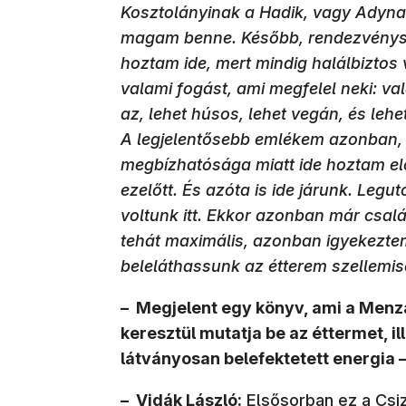
Kosztolányinak a Hadik, vagy Adynak
magam benne. Később, rendezvénysz
hoztam ide, mert mindig halálbiztos 
valami fogást, ami megfelel neki: v
az, lehet húsos, lehet vegán, és leh
A legjelentősebb emlékem azonban,
megbízhatósága miatt ide hoztam el
ezelőtt. És azóta is ide járunk. Le
voltunk itt. Ekkor azonban már csal
tehát maximális, azonban igyekeztem
beleláthassunk az étterem szellemi
– Megjelent egy könyv, ami a Menz
keresztül mutatja be az éttermet, il
látványosan belefektetett energia –
– Vidák László:
Elsősorban ez a Csi