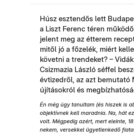
Húsz esztendős lett Budape
a Liszt Ferenc téren működ
jelent meg az étterem recept
mitől jó a főzelék, miért ke
követni a trendeket? – Vidák
Csizmazia László séffel besz
évtizedről, az azt bemutató 
újításokról és megbízhatósá
Én még úgy tanultam (és hiszek is a
objektívnek kell maradnia. Na, hát 
volt. Mégpedig azért, mert eleinte, 1
nekem, versekkel ügyetlenkedő fiata