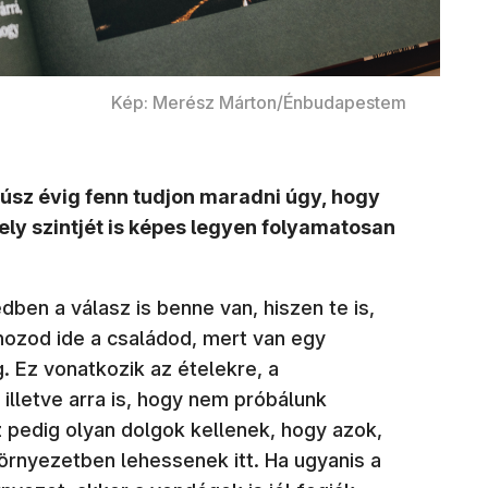
Kép: Merész Márton/Énbudapestem
húsz évig fenn tudjon maradni úgy, hogy
ly szintjét is képes legyen folyamatosan
ben a válasz is benne van, hiszen te is,
 hozod ide a családod, mert van egy
 Ez vonatkozik az ételekre, a
 illetve arra is, hogy nem próbálunk
pedig olyan dolgok kellenek, hogy azok,
 környezetben lehessenek itt. Ha ugyanis a