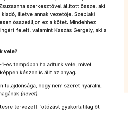
Zsuzsanna szerkesztővel állított össze, aki
kiadó, illetve annak vezetője, Széplaki
ljesen összeálljon ez a kötet. Mindehhez
ingért felelt, valamint Kaszás Gergely, aki a
k vele?
1-es tempóban haladtunk vele, mivel
képpen készen is állt az anyag.
n tulajdonsága, hogy nem szeret nyaralni,
 magának
(nevet).
esre tervezett fotózást gyakorlatilag öt