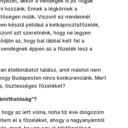
yezet, akkor a vendégek is jól fogják
ni hozzánk. Ennek a légkörnek a
etőségen múlik. Viszont ez mindennél
ben készül például a kelkáposztafőzelék,
iszont azt szeretnénk, hogy ne legyen
djön az, hogy bal lábbal kelt fel a
t vendégnek éppen az a főzelék lesz a
an ételkínálatot találsz, amit máshol nem
 hogy Budapesten nincs konkurenciánk. Mert
, tisztességes főzeléket?
zámíthatóság”?
ogy az lett volna, noha tíz éve dolgozom
szítem el a főzeléket, ahogy a nagyanyámtól