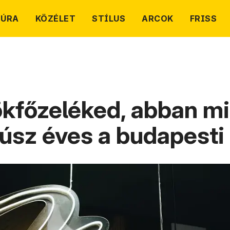
TÚRA
KÖZÉLET
STÍLUS
ARCOK
FRISS
ökfőzeléked, abban m
úsz éves a budapest