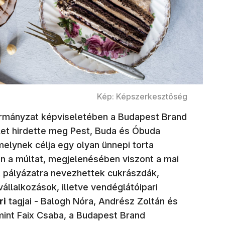
Kép: Képszerkesztőség
kormányzat képviseletében a Budapest Brand
let hirdette meg Pest, Buda és Óbuda
elynek célja egy olyan ünnepi torta
n a múltat, megjelenésében viszont a mai
 A pályázatra nevezhettek cukrászdák,
llalkozások, illetve vendéglátóipari
ri
tagjai - Balogh Nóra, Andrész Zoltán és
int Faix Csaba, a Budapest Brand