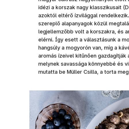
idézi a korszak nagy klasszikusait (
azoktól eltérő ízvilággal rendelkezik
szereplő alapanyagok közül megtalál
legjellemzőbb volt a korszakra, és 
elérni. Így esett a választásunk a m
hangsúly a mogyorón van, míg a káv
aromás ízeivel kitűnően gazdagítják 
melynek savassága könnyebbé és vib
mutatta be Müller Csilla, a torta m