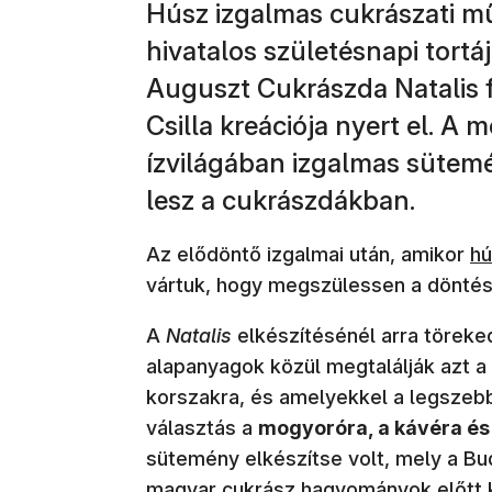
Húsz izgalmas cukrászati m
hivatalos születésnapi tortáj
Auguszt Cukrászda Natalis f
Csilla kreációja nyert el. A 
ízvilágában izgalmas sütem
lesz a cukrászdákban.
(ú
Az elődöntő izgalmai után, amikor
hú
vártuk, hogy megszülessen a döntés
A
Natalis
elkészítésénél arra töreked
alapanyagok közül megtalálják azt a
korszakra, és amelyekkel a legszebb 
választás a
mogyoróra, a kávéra és
sütemény elkészítse volt, mely a Bu
magyar cukrász hagyományok előtt k