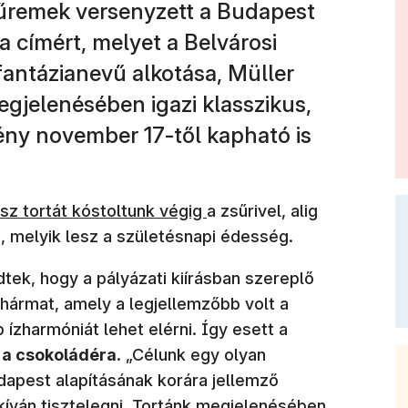
űremek versenyzett a Budapest
a címért, melyet a Belvárosi
antázianevű alkotása, Müller
megjelenésében igazi klasszikus,
ény november 17-től kapható is
j ablakban nyílik meg)
sz tortát kóstoltunk végig
a zsűrivel, alig
, melyik lesz a születésnapi édesség.
tek, hogy a pályázati kiírásban szereplő
 hármat, amely a legjellemzőbb volt a
ízharmóniát lehet elérni. Így esett a
 a csokoládéra
. „Célunk egy olyan
dapest alapításának korára jellemző
íván tisztelegni. Tortánk megjelenésében