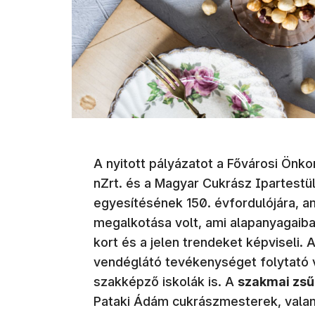
A nyitott pályázatot a Fővárosi Ön
nZrt. és a Magyar Cukrász Ipartestü
egyesítésének 150. évfordulójára, am
megalkotása volt, ami alapanyagaiba
kort és a jelen trendeket képviseli.
vendéglátó tevékenységet folytató vá
szakképző iskolák is. A
szakmai zsű
Pataki Ádám cukrászmesterek, valam