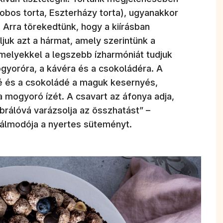
Dobos torta, Eszterházy torta), ugyanakkor
. Arra törekedtünk, hogy a kiírásban
juk azt a hármat, amely szerintünk a
amelyekkel a legszebb ízharmóniát tudjuk
ogyoróra, a kávéra és a csokoládéra. A
é és a csokoládé a maguk kesernyés,
a mogyoró ízét. A csavart az áfonya adja,
rálóvá varázsolja az összhatást” –
egálmodója a nyertes süteményt.