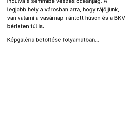
indulva a semmibe veszés óceánjáig. A
legjobb hely a városban arra, hogy rájöjjünk,
van valami a vasárnapi rántott húson és a BKV
bérleten túl is.
Képgaléria betöltése folyamatban...