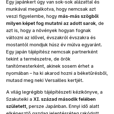
Egy japánkert úgy van sok-sok alázattal és
munkával megalkotva, hogy nemcsak azt
veszi figyelembe, hogy
más-más szögből
milyen képet fog mutatni az adott sarok
, de
azt is, hogy a növények hogyan fognak
változni az idővel, évszakról évszakra és
mostantól mondjuk húsz év múlva egyaránt.
Egy japán tájépítész nemcsak partnerként
tekint a természetre, de örök
tanítómesterként, akinek sosem érhet a
nyomában – ha ki akarod hozni a béketűrésből,
mutasd meg neki Versailles kertjét.
A világ legrégibb tájépítészeti kézikönyve, a
Szakuteiki a
XI. század második felében
született,
persze Japánban. Ennyi idő alatt
elképesztő gazdag jelentésréteg rakódott