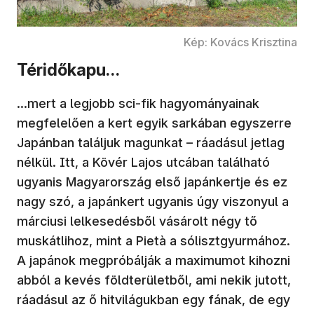
Kép: Kovács Krisztina
Téridőkapu…
…mert a legjobb sci-fik hagyományainak
megfelelően a kert egyik sarkában egyszerre
Japánban találjuk magunkat – ráadásul jetlag
nélkül. Itt, a Kövér Lajos utcában található
ugyanis Magyarország első japánkertje és ez
nagy szó, a japánkert ugyanis úgy viszonyul a
márciusi lelkesedésből vásárolt négy tő
muskátlihoz, mint a Pietà a sólisztgyurmához.
A japánok megpróbálják a maximumot kihozni
abból a kevés földterületből, ami nekik jutott,
ráadásul az ő hitvilágukban egy fának, de egy