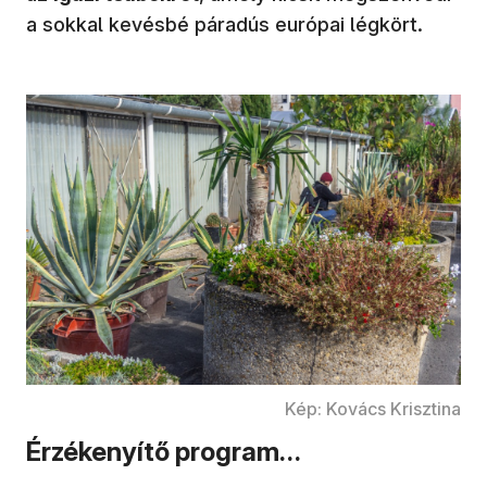
a sokkal kevésbé páradús európai légkört.
Kép: Kovács Krisztina
Érzékenyítő program…