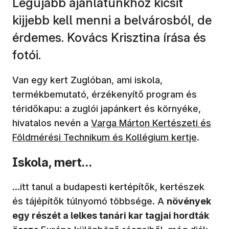
Legújabb ajánlatunkhoz kicsit
kijjebb kell menni a belvárosból, de
érdemes. Kovács Krisztina írása és
fotói.
Van egy kert Zuglóban, ami iskola,
termékbemutató, érzékenyítő program és
téridőkapu: a zuglói japánkert és környéke,
hivatalos nevén a
Varga Márton Kertészeti és
Földmérési Technikum és Kollégium kertje
.
Iskola, mert…
…itt tanul a budapesti kertépítők, kertészek
és tájépítők túlnyomó többsége. A
növények
egy részét a lelkes tanári kar tagjai hordták