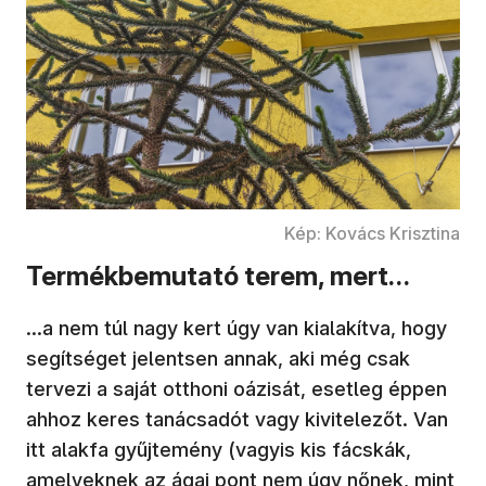
Kép: Kovács Krisztina
Termékbemutató terem, mert…
…a nem túl nagy kert úgy van kialakítva, hogy
segítséget jelentsen annak, aki még csak
tervezi a saját otthoni oázisát, esetleg éppen
ahhoz keres tanácsadót vagy kivitelezőt. Van
itt alakfa gyűjtemény (vagyis kis fácskák,
amelyeknek az ágai pont nem úgy nőnek, mint