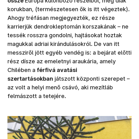
össze
Európa különböző részeiből, még diák
korukban, (természetesen ők is itt végeztek).
Ahogy tréfásan megjegyezték, ez része
karrierjük dendrokleptomán korszakának – ne
tessék rosszra gondolni, hajtásokat hoztak
magukkal adriai kirándulásokról. De van itt
messziről jött egyéb vendég is: a bejárat előtti
rész dísze az emeletnyi araukária, amely
Chilében a
férfivá avatási
szertartásokban
játszott központi szerepet –
az volt a helyi menő csávó, aki mezítláb
felmászott a tetejére.