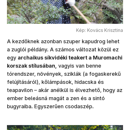
Kép: Kovács Krisztina
A kezdőknek azonban szuper kapudrog lehet
a zuglói példány. A számos változat közül ez
egy
archaikus síkvidéki teakert a Muromachi
korszak stílusában,
vagyis van benne
tórendszer, növények, sziklák (a fogaskerekű
felújításáról), kőlámpások, hidacska és
teapavilon – akár anélkül is élvezhető, hogy az
ember beleásná magát a zen és a sintó
bugyraiba. Egyszerűen csodaszép.