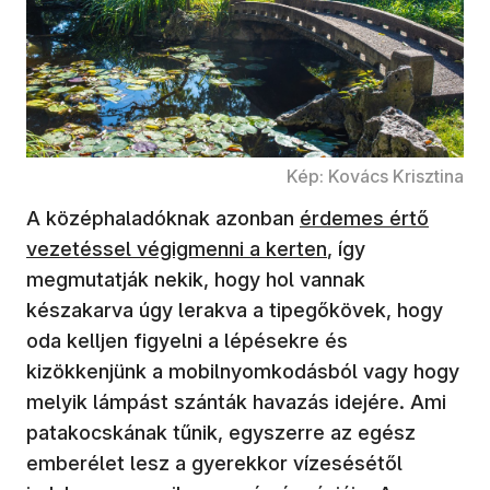
Kép: Kovács Krisztina
A középhaladóknak azonban
érdemes értő
vezetéssel végigmenni a kerten
, így
megmutatják nekik, hogy hol vannak
készakarva úgy lerakva a tipegőkövek, hogy
oda kelljen figyelni a lépésekre és
kizökkenjünk a mobilnyomkodásból vagy hogy
melyik lámpást szánták havazás idejére. Ami
patakocskának tűnik, egyszerre az egész
emberélet lesz a gyerekkor vízesésétől