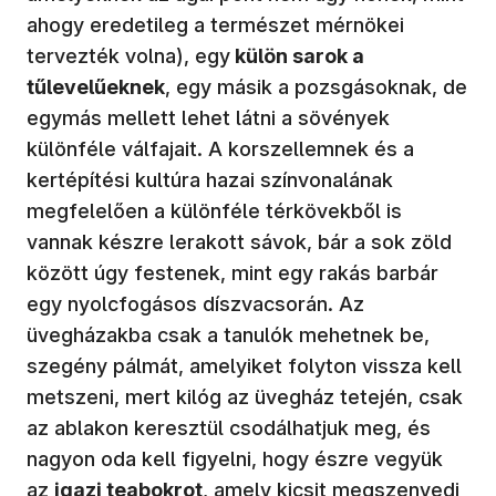
ahogy eredetileg a természet mérnökei
tervezték volna), egy
külön sarok a
tűlevelűeknek
, egy másik a pozsgásoknak, de
egymás mellett lehet látni a sövények
különféle válfajait. A korszellemnek és a
kertépítési kultúra hazai színvonalának
megfelelően a különféle térkövekből is
vannak készre lerakott sávok, bár a sok zöld
között úgy festenek, mint egy rakás barbár
egy nyolcfogásos díszvacsorán. Az
üvegházakba csak a tanulók mehetnek be,
szegény pálmát, amelyiket folyton vissza kell
metszeni, mert kilóg az üvegház tetején, csak
az ablakon keresztül csodálhatjuk meg, és
nagyon oda kell figyelni, hogy észre vegyük
az
igazi teabokrot
, amely kicsit megszenvedi