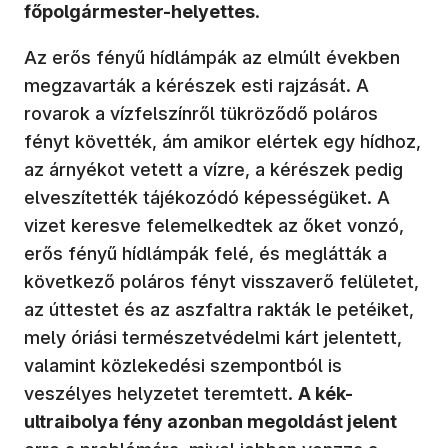
főpolgármester-helyettes
.
Az erős fényű hídlámpák az elmúlt években
megzavarták a kérészek esti rajzását. A
rovarok a vízfelszínről tükröződő poláros
fényt követték, ám amikor elértek egy hídhoz,
az árnyékot vetett a vízre, a kérészek pedig
elveszítették tájékozódó képességüket. A
vizet keresve felemelkedtek az őket vonzó,
erős fényű hídlámpák felé, és meglátták a
következő poláros fényt visszaverő felületet,
az úttestet és az aszfaltra rakták le petéiket,
mely óriási természetvédelmi kárt jelentett,
valamint közlekedési szempontból is
veszélyes helyzetet teremtett.
A kék-
ultraibolya fény azonban megoldást jelent