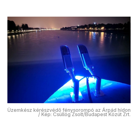
Üzemkész kérészvédő fénysorompó az Árpád hídon
/ Kép: Csüllög Zsolt/Budapest Közút Zrt.