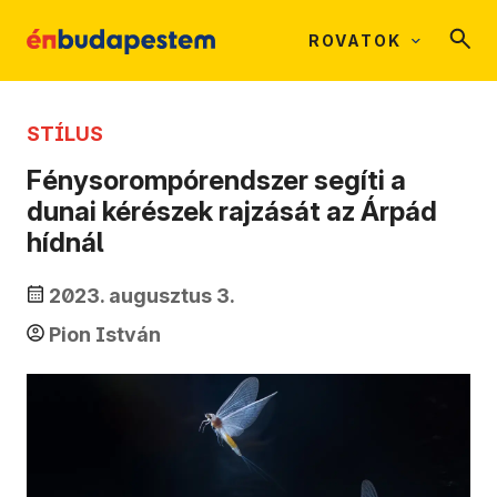
ROVATOK
STÍLUS
Fénysorompórendszer segíti a
dunai kérészek rajzását az Árpád
hídnál
2023. augusztus 3.
Pion István