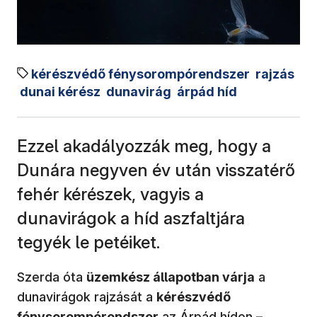
kérészvédő fénysorompórendszer
rajzás
dunai kérész
dunavirág
árpád híd
Ezzel akadályozzák meg, hogy a
Dunára negyven év után visszatérő
fehér kérészek, vagyis a
dunavirágok a híd aszfaltjára
tegyék le petéiket.
Szerda óta
üzemkész állapotban várja
a
dunavirágok rajzását a
kérészvédő
fénysorompórendszer
az Árpád hídon –