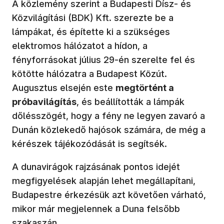
A közlemény szerint a Budapesti Dísz- és
Közvilágítási (BDK) Kft. szerezte be a
lámpákat, és építette ki a szükséges
elektromos hálózatot a hídon, a
fényforrásokat július 29-én szerelte fel és
kötötte hálózatra a Budapest Közút.
Augusztus elsején este
megtörtént a
próbavilágítás
, és beállították a lámpák
dőlésszögét, hogy a fény ne legyen zavaró a
Dunán közlekedő hajósok számára, de még a
kérészek tájékozódását is segítsék.
A dunavirágok rajzásának pontos idejét
megfigyelések alapján lehet megállapítani,
Budapestre érkezésük azt követően várható,
mikor már megjelennek a Duna felsőbb
szakaszán.