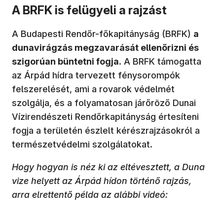
A BRFK is felügyeli a rajzást
A Budapesti Rendőr-főkapitányság (BRFK)
a
dunavirágzás megzavarását ellenőrizni és
szigorúan büntetni fogja
. A BRFK támogatta
az Árpád hídra tervezett fénysorompók
felszerelését, ami a rovarok védelmét
szolgálja, és a folyamatosan járőröző Dunai
Vízirendészeti Rendőrkapitányság értesíteni
fogja a területén észlelt kérészrajzásokról a
természetvédelmi szolgálatokat.
Hogy hogyan is néz ki az eltévesztett, a Duna
vize helyett az Árpád hídon történő rajzás,
arra elrettentő példa az alábbi videó: