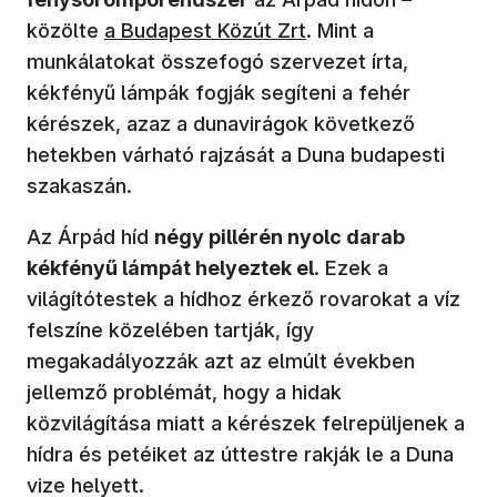
(új ablakban nyílik meg)
közölte
a Budapest Közút Zrt
. Mint a
munkálatokat összefogó szervezet írta,
kékfényű lámpák fogják segíteni a fehér
kérészek, azaz a dunavirágok következő
hetekben várható rajzását a Duna budapesti
szakaszán.
Az Árpád híd
négy pillérén nyolc darab
kékfényű lámpát helyeztek el
. Ezek a
világítótestek a hídhoz érkező rovarokat a víz
felszíne közelében tartják, így
megakadályozzák azt az elmúlt években
jellemző problémát, hogy a hidak
közvilágítása miatt a kérészek felrepüljenek a
hídra és petéiket az úttestre rakják le a Duna
vize helyett.