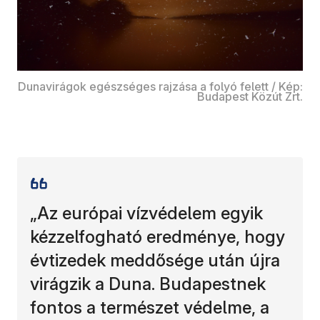
Dunavirágok egészséges rajzása a folyó felett / Kép:
Budapest Közút Zrt.
„Az európai vízvédelem egyik
kézzelfogható eredménye, hogy
évtizedek meddősége után újra
virágzik a Duna. Budapestnek
fontos a természet védelme, a