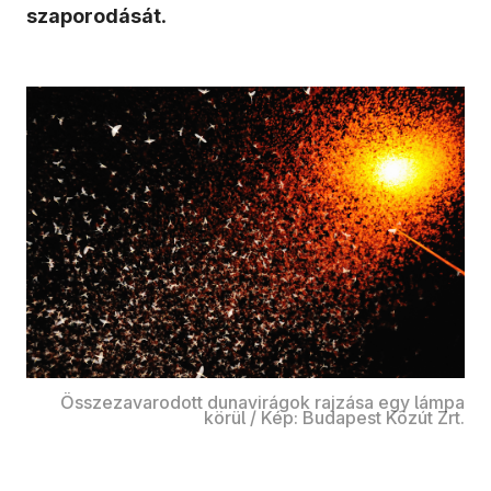
szaporodását
.
Összezavarodott dunavirágok rajzása egy lámpa
körül / Kép: Budapest Közút Zrt.