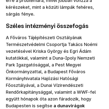
erre a problémára, mivel jobban vonzza a
kérészeket, mint a közúti lámpák fehéres,
sárgás fénye.
Széles intézményi összefogás
A Főváros Tájépítészeti Osztályának
Természetvédelmi Csoportja Takács Noémi
vezetésével Kriska György és Egri Ádám
kutatókkal, valamint a Duna–Ipoly Nemzeti
Park Igazgatósággal, a Pest Megyei
Önkormányzattal, a Budapest Főváros
Kormányhivatala Hajózási Hatósági
Főosztályával, a Dunai Vízirendészeti
Rendőrkapitánysággal, valamint a WWF-fel
együtt hónapok óta azon fáradozik, hogy
Budapesten is segítse
a dunavirágok