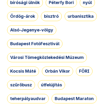
bírósági ülnök
Péterfy Bori
nyúl
Ördög-árok
bisztró
urbanisztika
Alsó-Jegenye-völgy
Budapest FotóFesztivál
Városi Tömegközlekedési Múzeum
Kocsis Máté
Orbán Vikor
FÖRI
szűrőbusz
útfelújítás
teherpályaudvar
Budapest Maraton