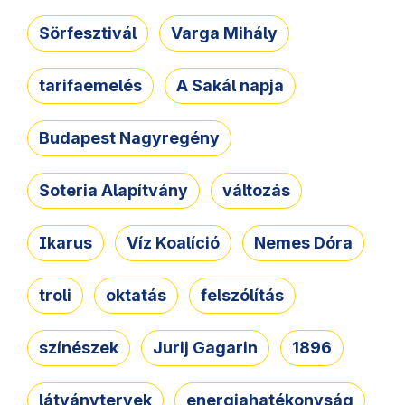
Sörfesztivál
Varga Mihály
tarifaemelés
A Sakál napja
Budapest Nagyregény
Soteria Alapítvány
változás
Ikarus
Víz Koalíció
Nemes Dóra
troli
oktatás
felszólítás
színészek
Jurij Gagarin
1896
látványtervek
energiahatékonyság