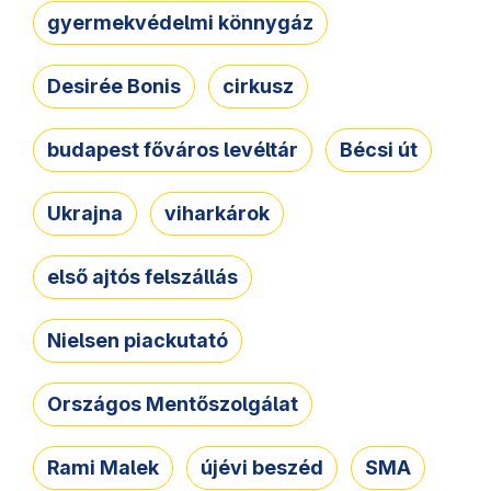
gyermekvédelmi könnygáz
Desirée Bonis
cirkusz
budapest főváros levéltár
Bécsi út
Ukrajna
viharkárok
első ajtós felszállás
Nielsen piackutató
Országos Mentőszolgálat
Rami Malek
újévi beszéd
SMA