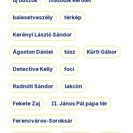
új buszok
második kerület
balesetveszély
térkép
Kerényi László Sándor
Ágoston Dániel
túsz
Kürti Gábor
Detective Kelly
foci
Radnóti Sándor
lakcím
Fekete Zaj
II. János Pál pápa tér
Ferencváros-Soroksár