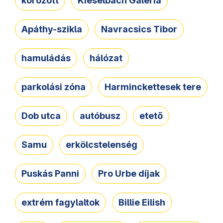
körözött
Kieselbach Galéria
Apáthy-szikla
Navracsics Tibor
hamuládás
hálózat
parkolási zóna
Harminckettesek tere
Dob utca
autóbusz
etető
Samu
erkölcstelenség
Puskás Panni
Pro Urbe díjak
extrém fagylaltok
Billie Eilish