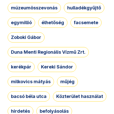
múzeumösszevonás
hulladékgyűjtő
egymillió
élhetőség
facsemete
Zoboki Gábor
Duna Menti Regionális Vízmű Zrt.
kerékpár
Kereki Sándor
milkovics mátyás
műjég
bacsó béla utca
Közterület használat
hirdetés
befolyásolás