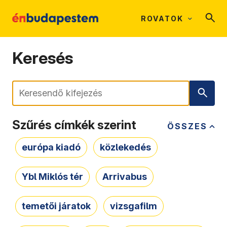
ROVATOK
Keresés
Keresés
Szűrés címkék szerint
ÖSSZES
európa kiadó
közlekedés
Ybl Miklós tér
Arrivabus
temetői járatok
vizsgafilm