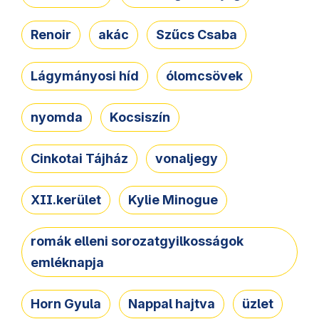
Renoir
akác
Szűcs Csaba
Lágymányosi híd
ólomcsövek
nyomda
Kocsiszín
Cinkotai Tájház
vonaljegy
XII.kerület
Kylie Minogue
romák elleni sorozatgyilkosságok
emléknapja
Horn Gyula
Nappal hajtva
üzlet