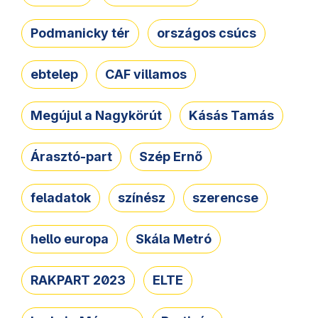
Podmanicky tér
országos csúcs
ebtelep
CAF villamos
Megújul a Nagykörút
Kásás Tamás
Árasztó-part
Szép Ernő
feladatok
színész
szerencse
hello europa
Skála Metró
RAKPART 2023
ELTE