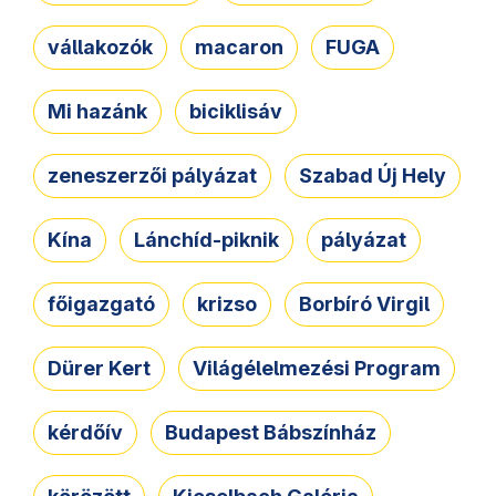
vállakozók
macaron
FUGA
Mi hazánk
biciklisáv
zeneszerzői pályázat
Szabad Új Hely
Kína
Lánchíd-piknik
pályázat
főigazgató
krizso
Borbíró Virgil
Dürer Kert
Világélelmezési Program
kérdőív
Budapest Bábszínház