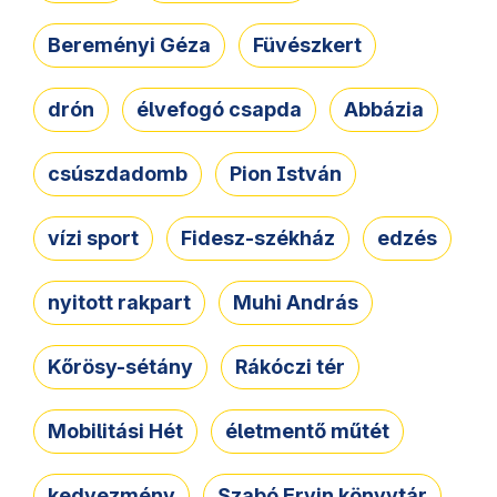
Bereményi Géza
Füvészkert
drón
élvefogó csapda
Abbázia
csúszdadomb
Pion István
vízi sport
Fidesz-székház
edzés
nyitott rakpart
Muhi András
Kőrösy-sétány
Rákóczi tér
Mobilitási Hét
életmentő műtét
kedvezmény
Szabó Ervin könyvtár