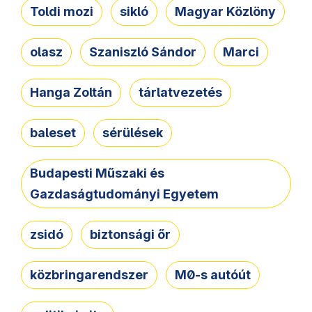
Toldi mozi
sikló
Magyar Közlöny
olasz
Szaniszló Sándor
Marci
Hanga Zoltán
tárlatvezetés
baleset
sérülések
Budapesti Műszaki és
Gazdaságtudományi Egyetem
zsidó
biztonsági őr
közbringarendszer
M0-s autóút