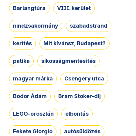
Barlangtúra
VIII. kerület
nindzsakormány
szabadstrand
kerítés
Mit kívánsz, Budapest?
patika
síkosságmentesítés
magyar márka
Csengery utca
Bodor Ádám
Bram Stoker-díj
LEGO-oroszlán
elbontás
Fekete Giorgio
autósüldözés