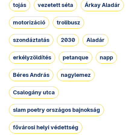
tojás
vezetett séta
Árkay Aladár
motorizáció
trolibusz
szondáztatás
2030
Aladár
erkélyzöldítés
petanque
napp
Béres András
nagylemez
Csalogány utca
slam poetry országos bajnokság
fővárosi helyi védettség