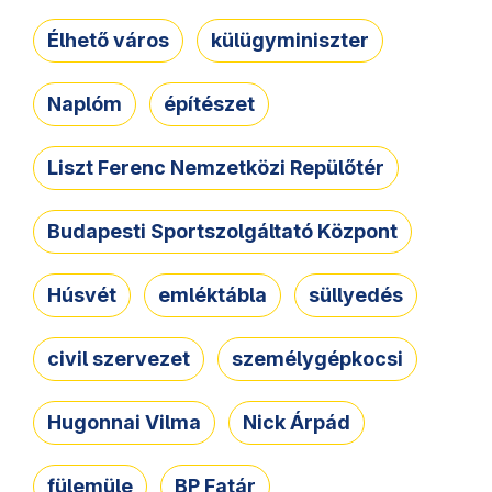
Élhető város
külügyminiszter
Naplóm
építészet
Liszt Ferenc Nemzetközi Repülőtér
Budapesti Sportszolgáltató Központ
Húsvét
emléktábla
süllyedés
civil szervezet
személygépkocsi
Hugonnai Vilma
Nick Árpád
fülemüle
BP Fatár