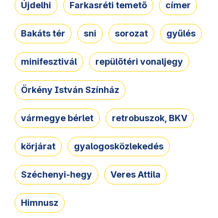
Újdelhi
Farkasréti temető
címer
Bakáts tér
sni
sorozat
gyűlés
minifesztivál
repülőtéri vonaljegy
Örkény István Színház
vármegye bérlet
retrobuszok, BKV
körjárat
gyalogosközlekedés
Széchenyi-hegy
Veres Attila
Himnusz