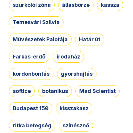
szurkolói zóna
állásbörze
kassza
Temesvári Szilvia
Művészetek Palotája
Határ út
Farkas-erdő
irodaház
kordonbontás
gyorshajtás
softice
botanikus
Mad Scientist
Budapest 150
kisszakasz
ritka betegség
színésznő