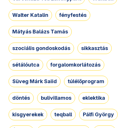
Walter Katalin
fényfestés
Mátyás Balázs Tamás
szociális gondoskodás
sikkasztás
sétálóutca
forgalomkorlátozás
Süveg Márk Saiid
túlélőprogram
döntés
bulivillamos
eklektika
kisgyerekek
teqball
Pálfi György