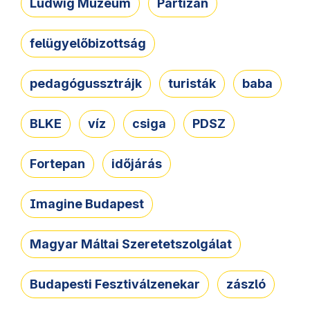
Ludwig Múzeum
Partizán
felügyelőbizottság
pedagógussztrájk
turisták
baba
BLKE
víz
csiga
PDSZ
Fortepan
időjárás
Imagine Budapest
Magyar Máltai Szeretetszolgálat
Budapesti Fesztiválzenekar
zászló