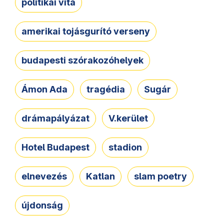
politikai vita
amerikai tojásgurító verseny
budapesti szórakozóhelyek
Ámon Ada
tragédia
Sugár
drámapályázat
V.kerület
Hotel Budapest
stadion
elnevezés
Katlan
slam poetry
újdonság