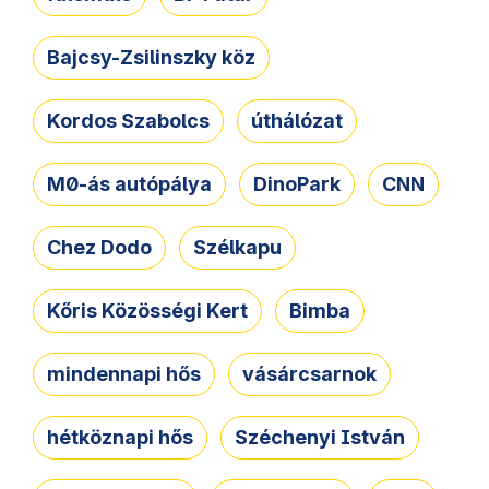
Bajcsy-Zsilinszky köz
Kordos Szabolcs
úthálózat
M0-ás autópálya
DinoPark
CNN
Chez Dodo
Szélkapu
Kőris Közösségi Kert
Bimba
mindennapi hős
vásárcsarnok
hétköznapi hős
Széchenyi István