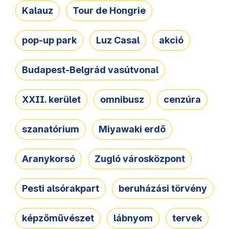
Kalauz
Tour de Hongrie
pop-up park
Luz Casal
akció
Budapest-Belgrád vasútvonal
XXII. kerület
omnibusz
cenzúra
szanatórium
Miyawaki erdő
Aranykorsó
Zugló városközpont
Pesti alsórakpart
beruházási törvény
képzőművészet
lábnyom
tervek