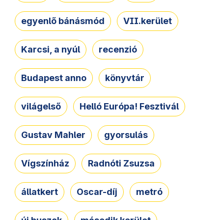
egyenlő bánásmód
VII.kerület
Karcsi, a nyúl
recenzió
Budapest anno
könyvtár
világelső
Helló Európa! Fesztivál
Gustav Mahler
gyorsulás
Vígszínház
Radnóti Zsuzsa
állatkert
Oscar-díj
metró