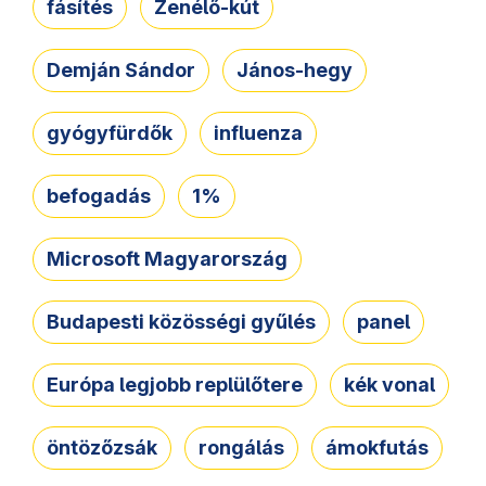
fásítés
Zenélő-kút
Demján Sándor
János-hegy
gyógyfürdők
influenza
befogadás
1%
Microsoft Magyarország
Budapesti közösségi gyűlés
panel
Európa legjobb replülőtere
kék vonal
öntözőzsák
rongálás
ámokfutás