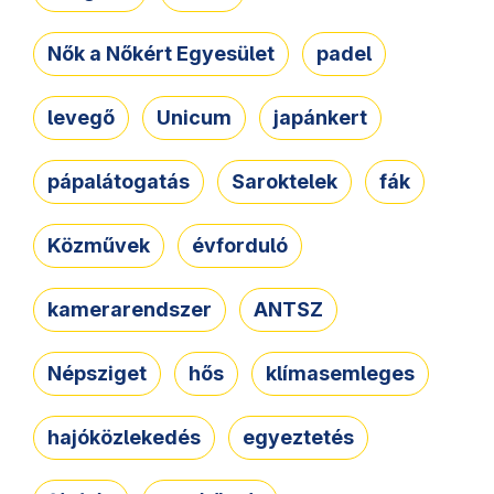
Nők a Nőkért Egyesület
padel
levegő
Unicum
japánkert
pápalátogatás
Saroktelek
fák
Közművek
évforduló
kamerarendszer
ANTSZ
Népsziget
hős
klímasemleges
hajóközlekedés
egyeztetés