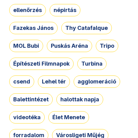
ellenőrzés
népirtás
Fazekas János
Thy Catafalque
MOL Bubi
Puskás Aréna
Tripo
Építészeti Filmnapok
Turbina
csend
Lehel tér
agglomeráció
Balettintézet
halottak napja
videotéka
Élet Menete
forradalom
Városligeti Műjég