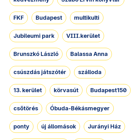
FKF
Budapest
multikulti
Jubileumi park
VIII.kerület
Brunszkó László
Balassa Anna
csúszdás játszótér
szálloda
13. kerület
körvasút
Budapest150
csőtörés
Óbuda-Békásmegyer
ponty
új állomások
Jurányi Ház