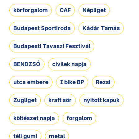
körforgalom
CAF
Népliget
Budapest Sportiroda
Kádár Tamás
Budapesti Tavaszi Fesztivál
BENDZSÓ
civilek napja
utca embere
I bike BP
Rezsi
Zugliget
kraft sör
nyitott kapuk
költészet napja
forgalom
téli gumi
metal