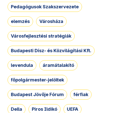
Pedagógusok Szakszervezete
elemzés
Városháza
Városfejlesztési stratégiák
Budapesti Dísz- és Közvilágítási Kft.
levendula
áramátalakító
főpolgármester-jelöltek
Budapest Jövője Fórum
férfiak
Della
Piros Ildikó
UEFA