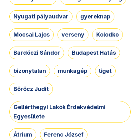
Nyugati pályaudvar
gyereknap
Mocsai Lajos
verseny
Kolodko
Bardóczi Sándor
Budapest Hatás
bizonytalan
munkagép
liget
Böröcz Judit
Gellérthegyi Lakók Érdekvédelmi
Egyesülete
Átrium
Ferenc József