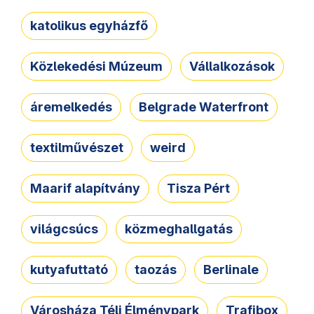
katolikus egyházfő
Közlekedési Múzeum
Vállalkozások
áremelkedés
Belgrade Waterfront
textilművészet
weird
Maarif alapítvány
Tisza Pért
világcsúcs
közmeghallgatás
kutyafuttató
taozás
Berlinale
Városháza Téli Élménypark
Trafibox