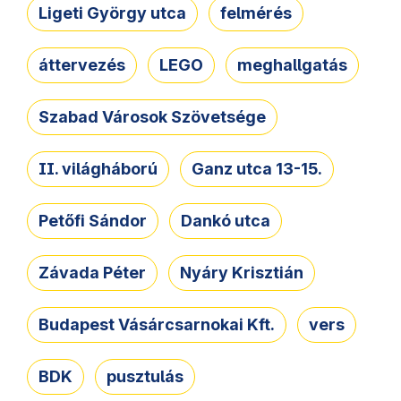
Ligeti György utca
felmérés
áttervezés
LEGO
meghallgatás
Szabad Városok Szövetsége
II. világháború
Ganz utca 13-15.
Petőfi Sándor
Dankó utca
Závada Péter
Nyáry Krisztián
Budapest Vásárcsarnokai Kft.
vers
BDK
pusztulás