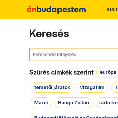
KUL
Keresés
Keresés
Szűrés címkék szerint
európa 
temetői járatok
vizsgafilm
T
Marci
Hanga Zoltán
tárlatv
Budapesti Műszaki és Gazdaságtu