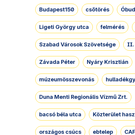
Budapest150
csőtörés
Óbud
Ligeti György utca
felmérés
Szabad Városok Szövetsége
II
Závada Péter
Nyáry Krisztián
múzeumösszevonás
hulladékgy
Duna Menti Regionális Vízmű Zrt.
bacsó béla utca
Közterület hasz
országos csúcs
ebtelep
CAF