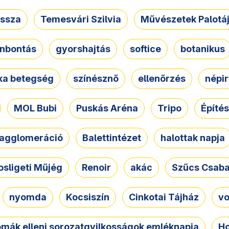
ssza
Temesvári Szilvia
Művészetek Palotá
nbontás
gyorshajtás
softice
botanikus
tka betegség
színésznő
ellenőrzés
népir
MOL Bubi
Puskás Aréna
Tripo
Építés
agglomeráció
Balettintézet
halottak napja
osligeti Műjég
Renoir
akác
Szűcs Csab
nyomda
Kocsiszín
Cinkotai Tájház
vo
omák elleni sorozatgyilkosságok emléknapja
Ho