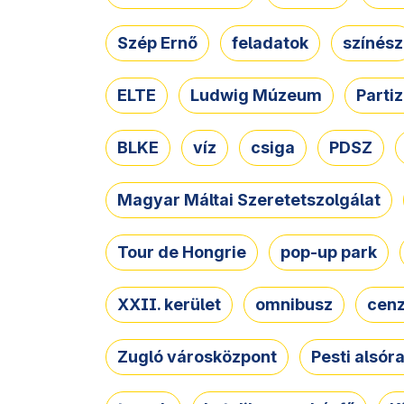
Szép Ernő
feladatok
színész
ELTE
Ludwig Múzeum
Parti
BLKE
víz
csiga
PDSZ
Magyar Máltai Szeretetszolgálat
Tour de Hongrie
pop-up park
XXII. kerület
omnibusz
cen
Zugló városközpont
Pesti alsór