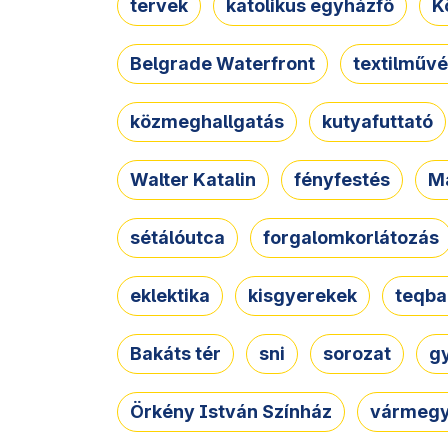
tervek
katolikus egyházfő
K
Belgrade Waterfront
textilművé
közmeghallgatás
kutyafuttató
Walter Katalin
fényfestés
M
sétálóutca
forgalomkorlátozás
eklektika
kisgyerekek
teqba
Bakáts tér
sni
sorozat
g
Örkény István Színház
vármegy