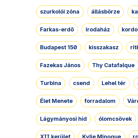
szurkolói zóna
állásbörze
ka
Farkas-erdő
irodaház
kordo
Budapest 150
kisszakasz
ri
Fazekas János
Thy Catafalque
Turbina
csend
Lehel tér
Élet Menete
forradalom
Vár
Lágymányosi híd
ólomcsövek
XII.kerület
Kylie Minogue
r