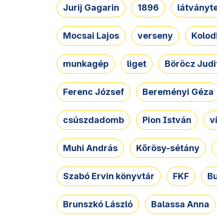
Jurij Gagarin
1896
látványt
Mocsai Lajos
verseny
Kolod
munkagép
liget
Böröcz Judi
Ferenc József
Bereményi Géza
csúszdadomb
Pion István
v
Muhi András
Kőrösy-sétány
Szabó Ervin könyvtár
FKF
B
Brunszkó László
Balassa Anna