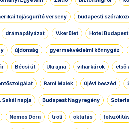
erikai tojásgurító verseny
budapesti szórakoz
drámapályázat
V.kerület
Hotel Budapest
ry
újdonság
gyermekvédelmi könnygáz
ár
Bécsi út
Ukrajna
viharkárok
első 
ntőszolgálat
Rami Malek
újévi beszéd
 Sakál napja
Budapest Nagyregény
Soteri
Nemes Dóra
troli
oktatás
felszólítá