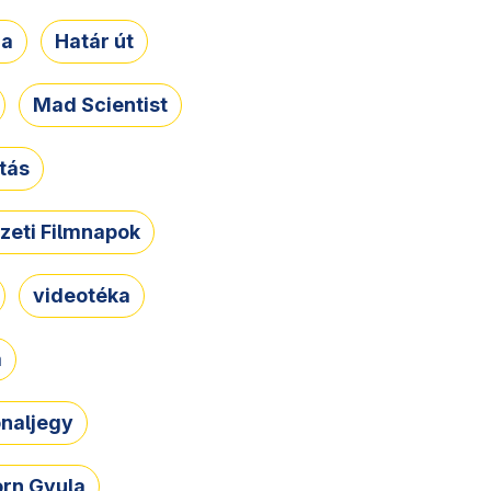
ja
Határ út
Mad Scientist
tás
zeti Filmnapok
videotéka
a
naljegy
rn Gyula