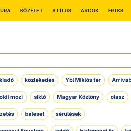
TÚRA
KÖZÉLET
STÍLUS
ARCOK
FRISS
kiadó
közlekedés
Ybl Miklós tér
Arriva
oldi mozi
sikló
Magyar Közlöny
olasz
ezetés
baleset
sérülések
dományi Egyetem
zsidó
biztonsági őr
kö