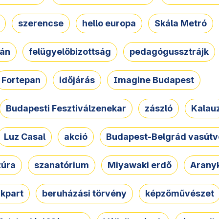
szerencse
hello europa
Skála Metró
zán
felügyelőbizottság
pedagógussztrájk
Fortepan
időjárás
Imagine Budapest
Budapesti Fesztiválzenekar
zászló
Kalau
Luz Casal
akció
Budapest-Belgrád vasútv
zúra
szanatórium
Miyawaki erdő
Arany
akpart
beruházási törvény
képzőművészet