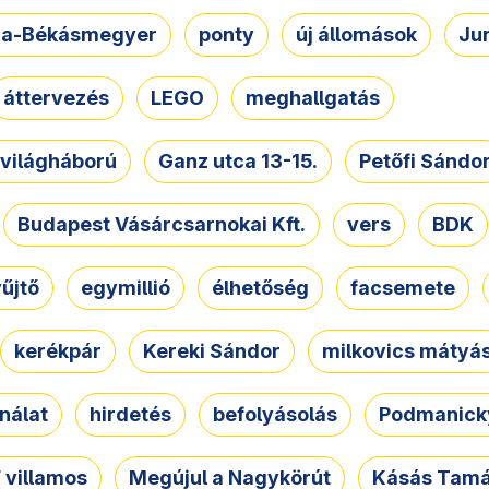
a-Békásmegyer
ponty
új állomások
Ju
áttervezés
LEGO
meghallgatás
. világháború
Ganz utca 13-15.
Petőfi Sándo
Budapest Vásárcsarnokai Kft.
vers
BDK
űjtő
egymillió
élhetőség
facsemete
kerékpár
Kereki Sándor
milkovics mátyá
nálat
hirdetés
befolyásolás
Podmanicky
 villamos
Megújul a Nagykörút
Kásás Tam