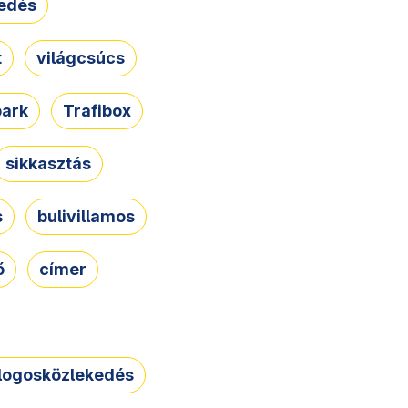
edés
t
világcsúcs
park
Trafibox
sikkasztás
s
bulivillamos
ő
címer
logosközlekedés