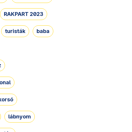
RAKPART 2023
turisták
baba
z
onal
korsó
lábnyom