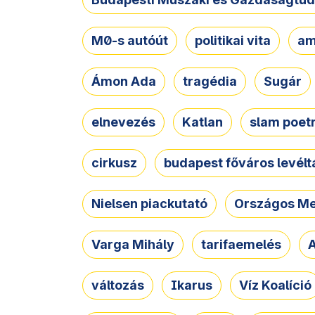
M0-s autóút
politikai vita
am
Ámon Ada
tragédia
Sugár
elnevezés
Katlan
slam poet
cirkusz
budapest főváros levélt
Nielsen piackutató
Országos Me
Varga Mihály
tarifaemelés
A
változás
Ikarus
Víz Koalíció