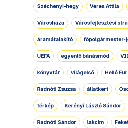
Széchenyi-hegy
Veres Attila
Városháza
Városfejlesztési str
áramátalakító
főpolgármester-j
UEFA
egyenlő bánásmód
VII
könyvtár
világelső
Helló Eur
Radnóti Zsuzsa
állatkert
Osc
térkép
Kerényi László Sándor
Radnóti Sándor
lakcím
Feket