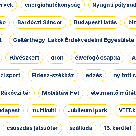
ervek
energiahatékonyság
Nyugati pályau
ko
Bardóczi Sándor
Budapest Hatás
bi
t
Gellérthegyi Lakók Érdekvédelmi Egyesülete
Füvészkert
drón
élvefogó csapda
A
ízi sport
Fidesz-székház
edzés
nyitott 
Rákóczi tér
Mobilitási Hét
életmentő műtét
udapest
multikulti
Jubileumi park
VIII.k
csúszdás játszótér
szálloda
13. kerület