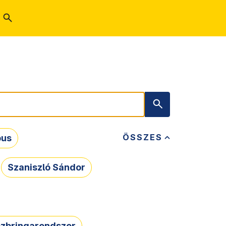
ÖSSZES
bus
Szaniszló Sándor
zbringarendszer