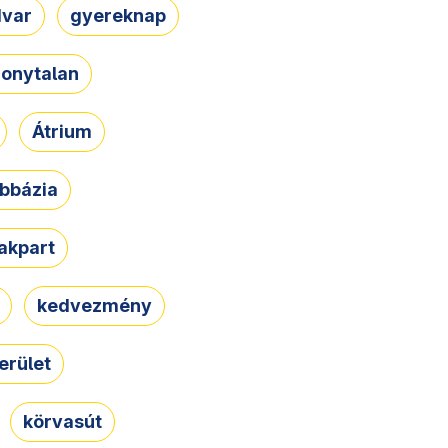
dvar
gyereknap
zonytalan
Átrium
bbázia
rakpart
kedvezmény
erület
körvasút