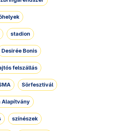
óhelyek
stadion
Desirée Bonis
ajtós felszállás
SMA
Sörfesztivál
a Alapítvány
s
színészek