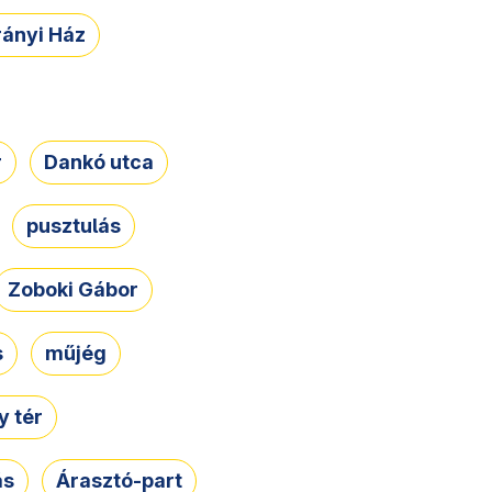
rányi Ház
r
Dankó utca
pusztulás
Zoboki Gábor
s
műjég
 tér
ás
Árasztó-part