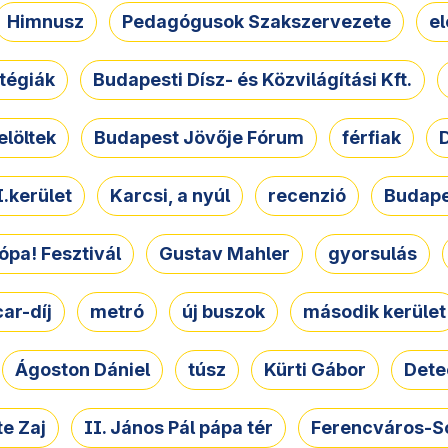
Himnusz
Pedagógusok Szakszervezete
e
atégiák
Budapesti Dísz- és Közvilágítási Kft.
elöltek
Budapest Jövője Fórum
férfiak
D
.kerület
Karcsi, a nyúl
recenzió
Budape
ópa! Fesztivál
Gustav Mahler
gyorsulás
ar-díj
metró
új buszok
második kerület
Ágoston Dániel
túsz
Kürti Gábor
Dete
e Zaj
II. János Pál pápa tér
Ferencváros-S