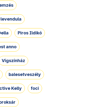
lemzés
levendula
ella
Piros Ildikó
st anno
Vígszínház
balesetveszély
ctive Kelly
foci
oroksár