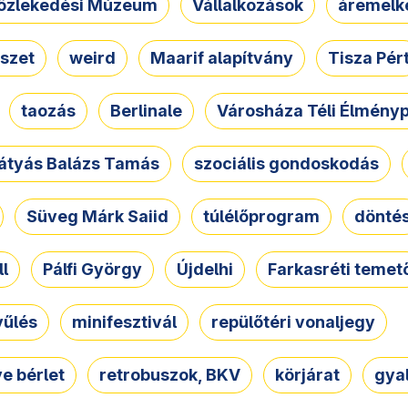
özlekedési Múzeum
Vállalkozások
áremelk
szet
weird
Maarif alapítvány
Tisza Pér
taozás
Berlinale
Városháza Téli Élmény
átyás Balázs Tamás
szociális gondoskodás
Süveg Márk Saiid
túlélőprogram
dönté
ll
Pálfi György
Újdelhi
Farkasréti temet
yűlés
minifesztivál
repülőtéri vonaljegy
e bérlet
retrobuszok, BKV
körjárat
gya