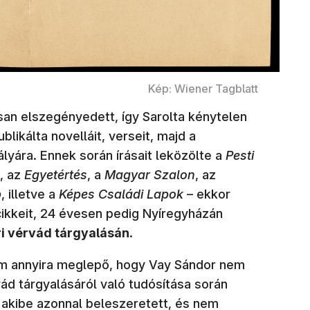
Kép: Wiener Tagblatt
an elszegényedett, így Sarolta kénytelen
ublikálta novelláit, verseit, majd a
ályára. Ennek során írásait leközölte a
Pesti
, az
Egyetértés
, a
Magyar Szalon
, az
p
, illetve a
Képes Családi Lapok
– ekkor
ikkeit, 24 évesen pedig Nyíregyházán
ári vérvád tárgyalásán
.
em annyira meglepő, hogy Vay Sándor nem
vád tárgyalásáról való tudósítása során
 akibe azonnal beleszeretett, és nem