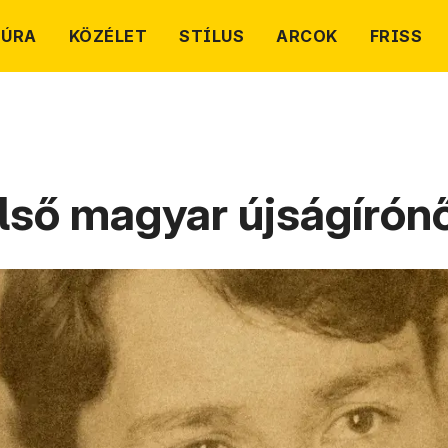
TÚRA
KÖZÉLET
STÍLUS
ARCOK
FRISS
lső magyar újságírónő,