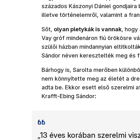
százados Kászonyi Dániel gondjaira bíz
illetve történelemről, valamint a fra
Sőt,
olyan pletykák is vannak
, hogy
Vay gróf mindenáron fiú örökösre vág
szülői házban mindannyian eltitkolták
Sándor néven keresztelték meg és fi
Bárhogy is, Sarolta merőben különbö
nem könnyítette meg az életét a dre
adta be. Ekkor esett első szerelmi af
Krafft-Ebing Sándor:
„13 éves korában szerelmi vis