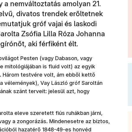
y a nemváltoztatás amolyan 21.
elvű, divatos trendek erőltetnek
mutatjuk gróf vajai és laskodi
arolta Zsófia Lilla Róza Johanna
írónőt, aki férfiként élt.
pvilágot Pesten (vagy Dabason, vagy
mitológiájában is fluid volt) az egyik
. Három testvére volt, ám ebből kettő
 a vélemények), Vay László gróf Saroltán
ának szánt terveit: jelesül azt, hogy
olta eleve szeretett fiús ruhákban járni,
vagy a zongorázás. Mindenesetre az biztos,
ációból hazatérő 1848-49-es honvéd