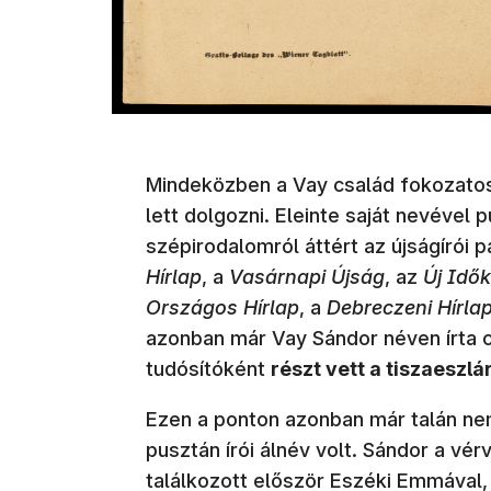
Mindeközben a Vay család fokozatos
lett dolgozni. Eleinte saját nevével p
szépirodalomról áttért az újságírói p
Hírlap
, a
Vasárnapi Újság
, az
Új Idők
Országos Hírlap
, a
Debreczeni Hírla
azonban már Vay Sándor néven írta c
tudósítóként
részt vett a tiszaeszl
Ezen a ponton azonban már talán n
pusztán írói álnév volt. Sándor a vér
találkozott először Eszéki Emmával,