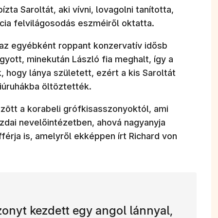
ta Saroltát, aki vívni, lovagolni tanította,
ncia felvilágosodás eszméiről oktatta.
 az egyébként roppant konzervatív idősb
yott, minekután László fia meghalt, így a
, hogy lánya született, ezért a kis Saroltát
úruhákba öltöztették.
zött a korabeli grófkisasszonyoktól, ami
zdai nevelőintézetben, ahová nagyanyja
férja is, amelyről ekképpen írt Richard von
zonyt kezdett egy angol lánnyal,