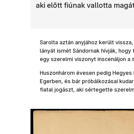
aki előtt fiúnak vallotta magát
Sarolta aztán anyjához került vissza,
lányát ismét Sándornak hívják, hogy 
egy szerelmi viszonyt inscenáljon a 
Huszonhárom évesen pedig Hegyes Ma
Egerben, és bár próbálkozásai kudarc
fiatal jogászt, aki sértegette szerel