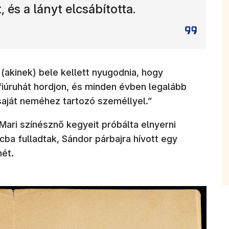
, és a lányt elcsábította.
 (akinek) bele kellett nyugodnia, hogy
fiúruhát hordjon, és minden évben legalább
saját neméhez tartozó személlyel.”
ri színésznő kegyeit próbálta elnyerni
ba fulladtak, Sándor párbajra hívott egy
mét.