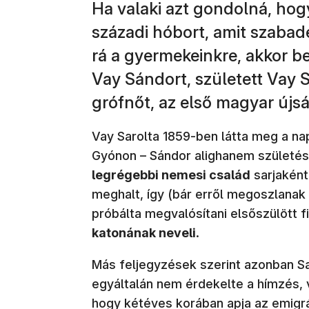
Ha valaki azt gondolná, hog
századi hóbort, amit szabad
rá a gyermekeinkre, akkor be
Vay Sándort, született Vay S
grófnőt, az első magyar újság
Vay Sarolta 1859-ben látta meg a na
Gyónon – Sándor alighanem születése 
legrégebbi nemesi család
sarjaként
meghalt, így (bár erről megoszlanak
próbálta megvalósítani elsőszülött fi
katonának neveli
.
Más feljegyzések szerint azonban Sar
egyáltalán nem érdekelte a hímzés, 
hogy kétéves korában apja az emigr