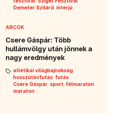
fesztivál
Sziget Fesztivál
Demeter Szilárd
interjú
ARCOK
Csere Gáspár: Több
hullámvölgy után jönnek a
nagy eredmények
atlétikai világbajnokság
hosszútávfutás
futás
Csere Gáspár
sport
félmaraton
maraton