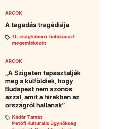
ARCOK
A tagadás tragédiája
II. világháború
holokauszt
megemlékezés
ARCOK
„A Szigeten tapasztalják
meg a külföldiek, hogy
Budapest nem azonos
azzal, amit a hírekben az
országról hallanak”
Kádár Tamás
Petőfi Kulturális Ügynökség