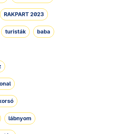
RAKPART 2023
turisták
baba
z
onal
korsó
lábnyom