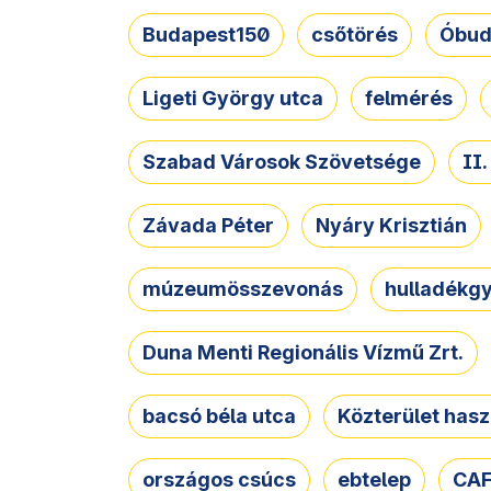
Budapest150
csőtörés
Óbud
Ligeti György utca
felmérés
Szabad Városok Szövetsége
II
Závada Péter
Nyáry Krisztián
múzeumösszevonás
hulladékgy
Duna Menti Regionális Vízmű Zrt.
bacsó béla utca
Közterület hasz
országos csúcs
ebtelep
CAF