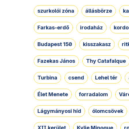
szurkolói zóna
állásbörze
ka
Farkas-erdő
irodaház
kordo
Budapest 150
kisszakasz
ri
Fazekas János
Thy Catafalque
Turbina
csend
Lehel tér
Élet Menete
forradalom
Vár
Lágymányosi híd
ólomcsövek
XII.kerület
Kylie Minogue
r