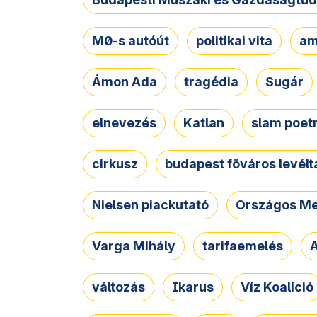
M0-s autóút
politikai vita
am
Ámon Ada
tragédia
Sugár
elnevezés
Katlan
slam poet
cirkusz
budapest főváros levélt
Nielsen piackutató
Országos Me
Varga Mihály
tarifaemelés
A
változás
Ikarus
Víz Koalíció