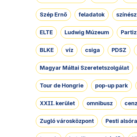
Szép Ernő
feladatok
színész
ELTE
Ludwig Múzeum
Parti
BLKE
víz
csiga
PDSZ
Magyar Máltai Szeretetszolgálat
Tour de Hongrie
pop-up park
XXII. kerület
omnibusz
cen
Zugló városközpont
Pesti alsór