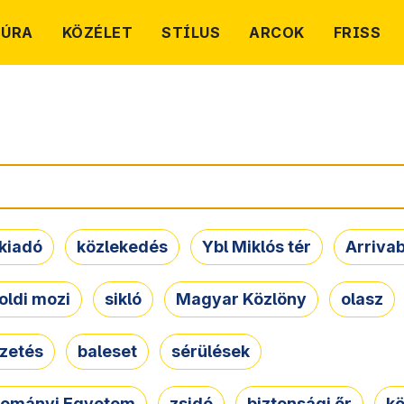
TÚRA
KÖZÉLET
STÍLUS
ARCOK
FRISS
kiadó
közlekedés
Ybl Miklós tér
Arriva
oldi mozi
sikló
Magyar Közlöny
olasz
ezetés
baleset
sérülések
dományi Egyetem
zsidó
biztonsági őr
kö