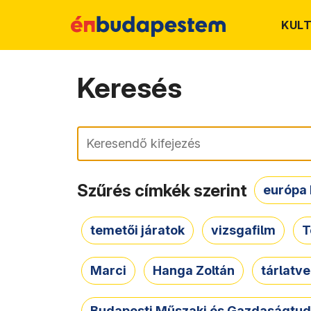
KUL
Keresés
Keresés
Szűrés címkék szerint
európa 
temetői járatok
vizsgafilm
T
Marci
Hanga Zoltán
tárlatv
Budapesti Műszaki és Gazdaságtu