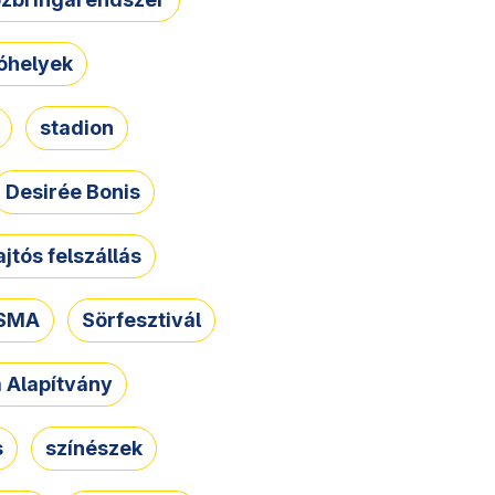
óhelyek
stadion
Desirée Bonis
ajtós felszállás
SMA
Sörfesztivál
a Alapítvány
s
színészek