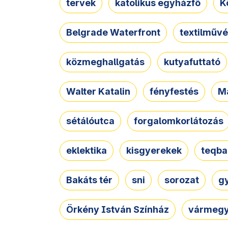
tervek
katolikus egyházfő
K
Belgrade Waterfront
textilművé
közmeghallgatás
kutyafuttató
Walter Katalin
fényfestés
M
sétálóutca
forgalomkorlátozás
eklektika
kisgyerekek
teqba
Bakáts tér
sni
sorozat
g
Örkény István Színház
vármegy