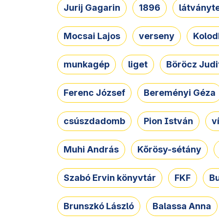
Jurij Gagarin
1896
látványt
Mocsai Lajos
verseny
Kolod
munkagép
liget
Böröcz Judi
Ferenc József
Bereményi Géza
csúszdadomb
Pion István
v
Muhi András
Kőrösy-sétány
Szabó Ervin könyvtár
FKF
B
Brunszkó László
Balassa Anna