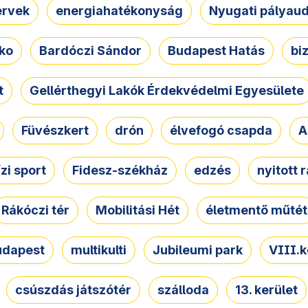
ervek
energiahatékonyság
Nyugati pályau
ko
Bardóczi Sándor
Budapest Hatás
bi
t
Gellérthegyi Lakók Érdekvédelmi Egyesülete
Füvészkert
drón
élvefogó csapda
A
ízi sport
Fidesz-székház
edzés
nyitott 
Rákóczi tér
Mobilitási Hét
életmentő műtét
udapest
multikulti
Jubileumi park
VIII.k
csúszdás játszótér
szálloda
13. kerület