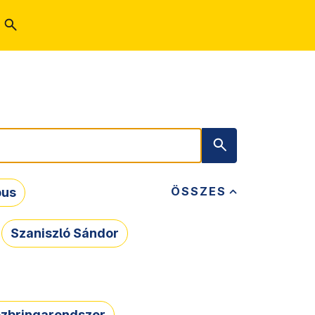
ÖSSZES
bus
Szaniszló Sándor
zbringarendszer