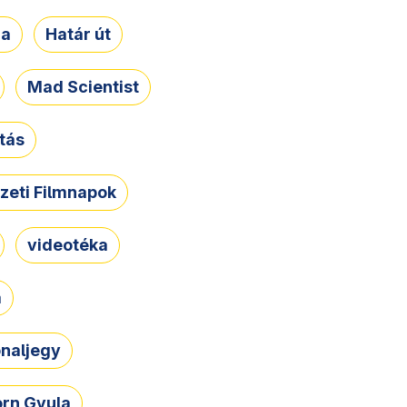
ja
Határ út
Mad Scientist
tás
zeti Filmnapok
videotéka
a
naljegy
rn Gyula