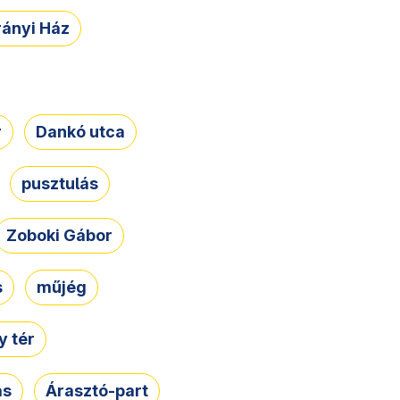
rányi Ház
r
Dankó utca
pusztulás
Zoboki Gábor
s
műjég
 tér
ás
Árasztó-part