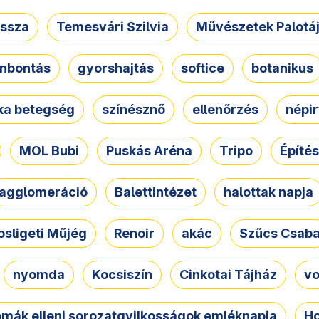
ssza
Temesvári Szilvia
Művészetek Palotá
nbontás
gyorshajtás
softice
botanikus
tka betegség
színésznő
ellenőrzés
népir
MOL Bubi
Puskás Aréna
Tripo
Építés
agglomeráció
Balettintézet
halottak napja
osligeti Műjég
Renoir
akác
Szűcs Csab
nyomda
Kocsiszín
Cinkotai Tájház
vo
omák elleni sorozatgyilkosságok emléknapja
Ho