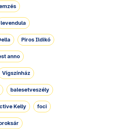
lemzés
levendula
ella
Piros Ildikó
st anno
Vígszínház
balesetveszély
ctive Kelly
foci
oroksár