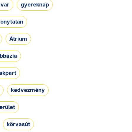
dvar
gyereknap
zonytalan
Átrium
bbázia
rakpart
kedvezmény
erület
körvasút