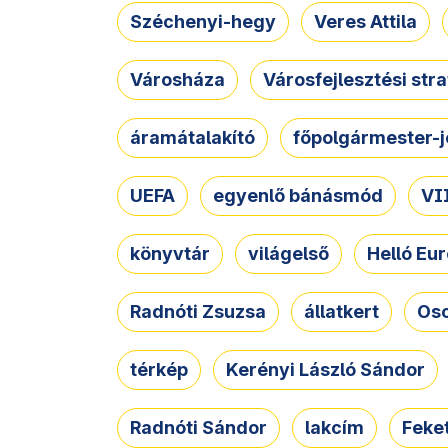
Széchenyi-hegy
Veres Attila
Városháza
Városfejlesztési str
áramátalakító
főpolgármester-j
UEFA
egyenlő bánásmód
VII
könyvtár
világelső
Helló Eur
Radnóti Zsuzsa
állatkert
Osc
térkép
Kerényi László Sándor
Radnóti Sándor
lakcím
Feket