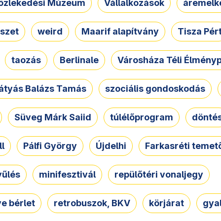
özlekedési Múzeum
Vállalkozások
áremelk
szet
weird
Maarif alapítvány
Tisza Pér
taozás
Berlinale
Városháza Téli Élmény
átyás Balázs Tamás
szociális gondoskodás
Süveg Márk Saiid
túlélőprogram
dönté
ll
Pálfi György
Újdelhi
Farkasréti temet
yűlés
minifesztivál
repülőtéri vonaljegy
e bérlet
retrobuszok, BKV
körjárat
gya