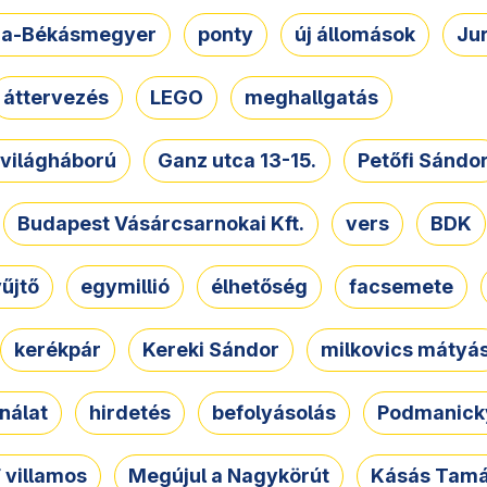
a-Békásmegyer
ponty
új állomások
Ju
áttervezés
LEGO
meghallgatás
. világháború
Ganz utca 13-15.
Petőfi Sándo
Budapest Vásárcsarnokai Kft.
vers
BDK
űjtő
egymillió
élhetőség
facsemete
kerékpár
Kereki Sándor
milkovics mátyá
nálat
hirdetés
befolyásolás
Podmanicky
 villamos
Megújul a Nagykörút
Kásás Tam