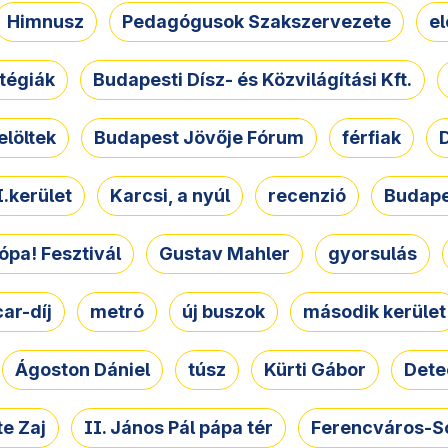
Himnusz
Pedagógusok Szakszervezete
e
atégiák
Budapesti Dísz- és Közvilágítási Kft.
elöltek
Budapest Jövője Fórum
férfiak
D
.kerület
Karcsi, a nyúl
recenzió
Budape
ópa! Fesztivál
Gustav Mahler
gyorsulás
ar-díj
metró
új buszok
második kerület
Ágoston Dániel
túsz
Kürti Gábor
Dete
e Zaj
II. János Pál pápa tér
Ferencváros-S