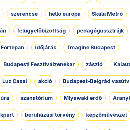
szerencse
hello europa
Skála Metró
zán
felügyelőbizottság
pedagógussztrájk
Fortepan
időjárás
Imagine Budapest
Budapesti Fesztiválzenekar
zászló
Kalau
Luz Casal
akció
Budapest-Belgrád vasútv
zúra
szanatórium
Miyawaki erdő
Arany
akpart
beruházási törvény
képzőművészet