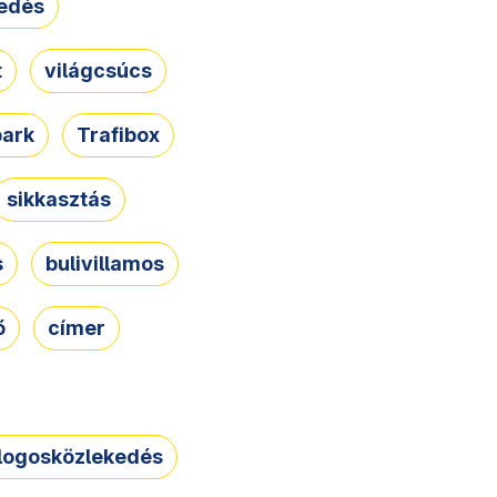
edés
t
világcsúcs
park
Trafibox
sikkasztás
s
bulivillamos
ő
címer
logosközlekedés