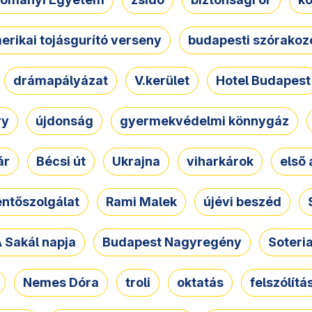
erikai tojásgurító verseny
budapesti szórakoz
drámapályázat
V.kerület
Hotel Budapest
ry
újdonság
gyermekvédelmi könnygáz
ár
Bécsi út
Ukrajna
viharkárok
első 
ntőszolgálat
Rami Malek
újévi beszéd
 Sakál napja
Budapest Nagyregény
Soteri
Nemes Dóra
troli
oktatás
felszólítá