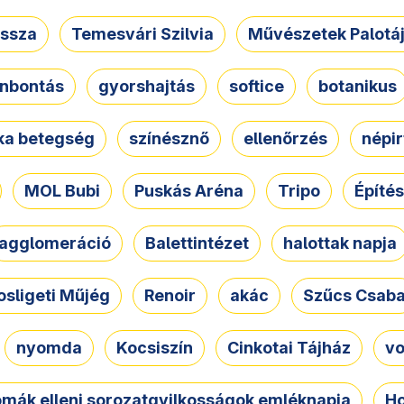
ssza
Temesvári Szilvia
Művészetek Palotá
nbontás
gyorshajtás
softice
botanikus
tka betegség
színésznő
ellenőrzés
népir
MOL Bubi
Puskás Aréna
Tripo
Építés
agglomeráció
Balettintézet
halottak napja
osligeti Műjég
Renoir
akác
Szűcs Csab
nyomda
Kocsiszín
Cinkotai Tájház
vo
omák elleni sorozatgyilkosságok emléknapja
Ho