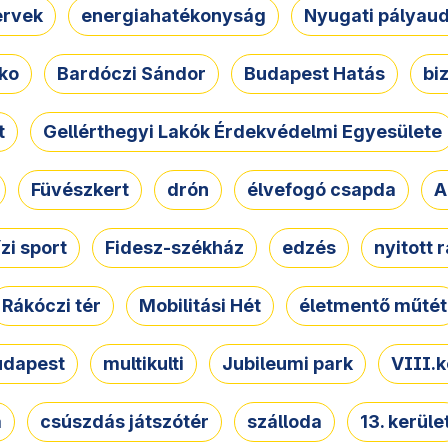
ervek
energiahatékonyság
Nyugati pályau
ko
Bardóczi Sándor
Budapest Hatás
bi
t
Gellérthegyi Lakók Érdekvédelmi Egyesülete
Füvészkert
drón
élvefogó csapda
A
ízi sport
Fidesz-székház
edzés
nyitott 
Rákóczi tér
Mobilitási Hét
életmentő műtét
udapest
multikulti
Jubileumi park
VIII.k
a
csúszdás játszótér
szálloda
13. kerüle