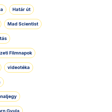
ja
Határ út
Mad Scientist
tás
zeti Filmnapok
videotéka
a
naljegy
rn Gyula