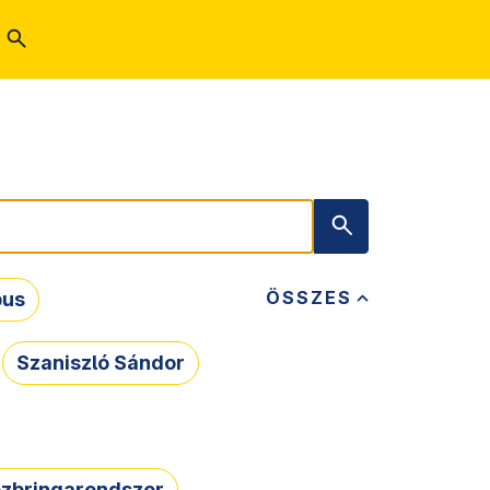
ÖSSZES
bus
Szaniszló Sándor
zbringarendszer