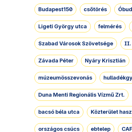
Budapest150
csőtörés
Óbud
Ligeti György utca
felmérés
Szabad Városok Szövetsége
II
Závada Péter
Nyáry Krisztián
múzeumösszevonás
hulladékgy
Duna Menti Regionális Vízmű Zrt.
bacsó béla utca
Közterület hasz
országos csúcs
ebtelep
CAF