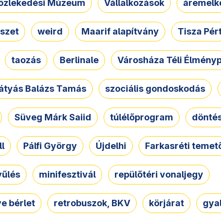
özlekedési Múzeum
Vállalkozások
áremelk
szet
weird
Maarif alapítvány
Tisza Pér
taozás
Berlinale
Városháza Téli Élmény
átyás Balázs Tamás
szociális gondoskodás
Süveg Márk Saiid
túlélőprogram
dönté
ll
Pálfi György
Újdelhi
Farkasréti temet
yűlés
minifesztivál
repülőtéri vonaljegy
e bérlet
retrobuszok, BKV
körjárat
gya