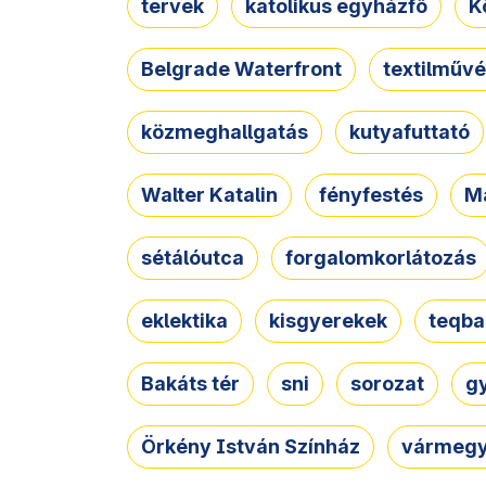
tervek
katolikus egyházfő
K
Belgrade Waterfront
textilművé
közmeghallgatás
kutyafuttató
Walter Katalin
fényfestés
M
sétálóutca
forgalomkorlátozás
eklektika
kisgyerekek
teqba
Bakáts tér
sni
sorozat
g
Örkény István Színház
vármegy