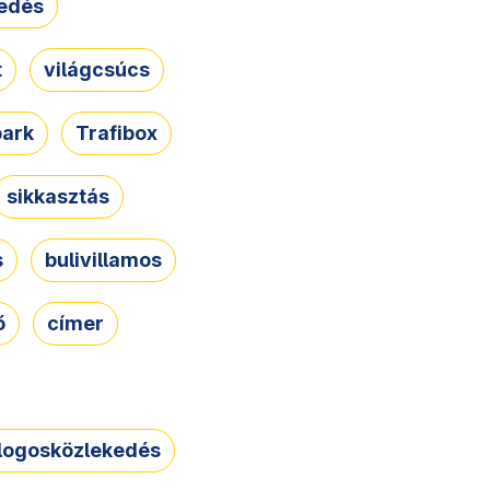
edés
t
világcsúcs
park
Trafibox
sikkasztás
s
bulivillamos
ő
címer
logosközlekedés