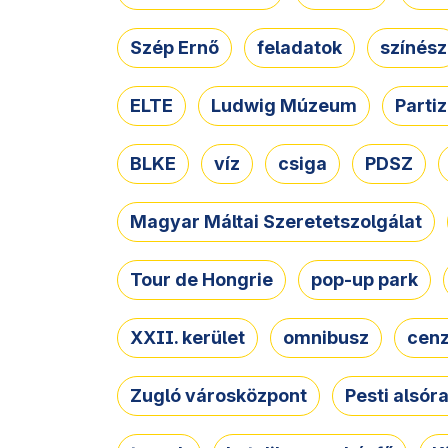
Szép Ernő
feladatok
színész
ELTE
Ludwig Múzeum
Parti
BLKE
víz
csiga
PDSZ
Magyar Máltai Szeretetszolgálat
Tour de Hongrie
pop-up park
XXII. kerület
omnibusz
cen
Zugló városközpont
Pesti alsór