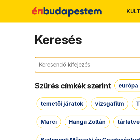
KUL
Keresés
Keresés
Szűrés címkék szerint
európa 
temetői járatok
vizsgafilm
T
Marci
Hanga Zoltán
tárlatv
Budapesti Műszaki és Gazdaságtu