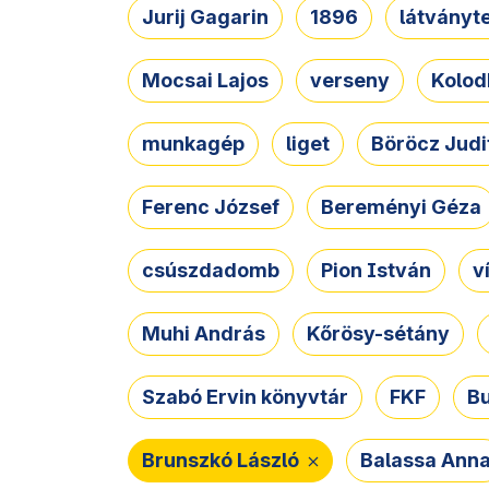
Jurij Gagarin
1896
látványt
Mocsai Lajos
verseny
Kolod
munkagép
liget
Böröcz Judi
Ferenc József
Bereményi Géza
csúszdadomb
Pion István
v
Muhi András
Kőrösy-sétány
Szabó Ervin könyvtár
FKF
B
Brunszkó László
Balassa Ann