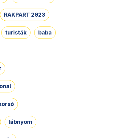
RAKPART 2023
turisták
baba
z
onal
korsó
lábnyom