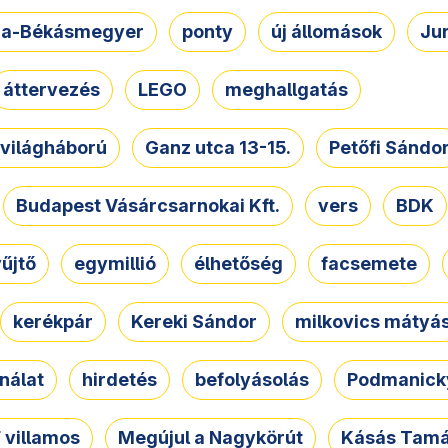
a-Békásmegyer
ponty
új állomások
Ju
áttervezés
LEGO
meghallgatás
. világháború
Ganz utca 13-15.
Petőfi Sándo
Budapest Vásárcsarnokai Kft.
vers
BDK
űjtő
egymillió
élhetőség
facsemete
kerékpár
Kereki Sándor
milkovics mátyá
nálat
hirdetés
befolyásolás
Podmanicky
 villamos
Megújul a Nagykörút
Kásás Tam