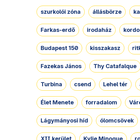
szurkolói zóna
állásbörze
ka
Farkas-erdő
irodaház
kordo
Budapest 150
kisszakasz
ri
Fazekas János
Thy Catafalque
Turbina
csend
Lehel tér
Élet Menete
forradalom
Vár
Lágymányosi híd
ólomcsövek
XII.kerület
Kylie Minogue
r