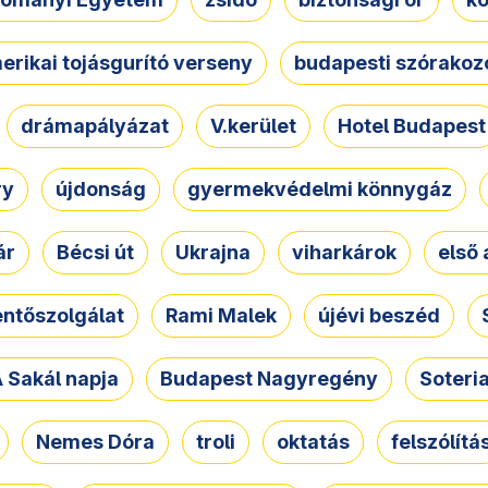
erikai tojásgurító verseny
budapesti szórakoz
drámapályázat
V.kerület
Hotel Budapest
ry
újdonság
gyermekvédelmi könnygáz
ár
Bécsi út
Ukrajna
viharkárok
első 
ntőszolgálat
Rami Malek
újévi beszéd
 Sakál napja
Budapest Nagyregény
Soteri
Nemes Dóra
troli
oktatás
felszólítá