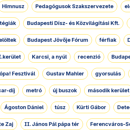
Himnusz
Pedagógusok Szakszervezete
e
atégiák
Budapesti Dísz- és Közvilágítási Kft.
elöltek
Budapest Jövője Fórum
férfiak
D
.kerület
Karcsi, a nyúl
recenzió
Budape
ópa! Fesztivál
Gustav Mahler
gyorsulás
ar-díj
metró
új buszok
második kerület
Ágoston Dániel
túsz
Kürti Gábor
Dete
e Zaj
II. János Pál pápa tér
Ferencváros-S