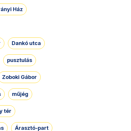
rányi Ház
r
Dankó utca
pusztulás
Zoboki Gábor
s
műjég
 tér
ás
Árasztó-part