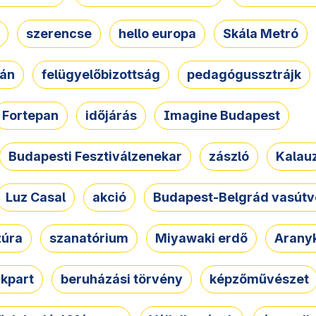
szerencse
hello europa
Skála Metró
zán
felügyelőbizottság
pedagógussztrájk
Fortepan
időjárás
Imagine Budapest
Budapesti Fesztiválzenekar
zászló
Kalau
Luz Casal
akció
Budapest-Belgrád vasútv
zúra
szanatórium
Miyawaki erdő
Arany
akpart
beruházási törvény
képzőművészet