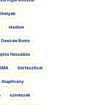
óhelyek
stadion
Desirée Bonis
ajtós felszállás
SMA
Sörfesztivál
a Alapítvány
s
színészek