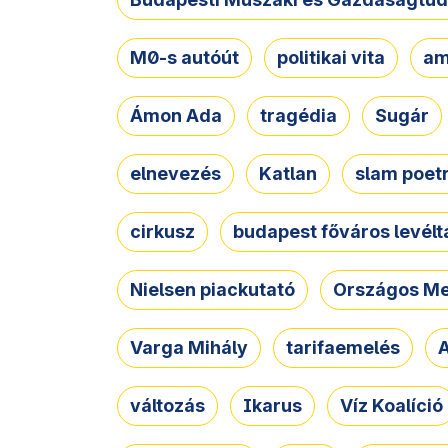
M0-s autóút
politikai vita
am
Ámon Ada
tragédia
Sugár
elnevezés
Katlan
slam poet
cirkusz
budapest főváros levélt
Nielsen piackutató
Országos Me
Varga Mihály
tarifaemelés
A
változás
Ikarus
Víz Koalíció