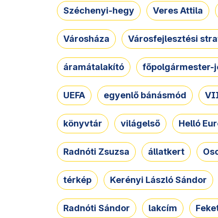
Széchenyi-hegy
Veres Attila
Városháza
Városfejlesztési str
áramátalakító
főpolgármester-j
UEFA
egyenlő bánásmód
VII
könyvtár
világelső
Helló Eur
Radnóti Zsuzsa
állatkert
Osc
térkép
Kerényi László Sándor
Radnóti Sándor
lakcím
Feket