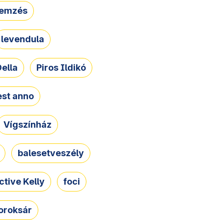
lemzés
levendula
ella
Piros Ildikó
st anno
Vígszínház
balesetveszély
ctive Kelly
foci
oroksár