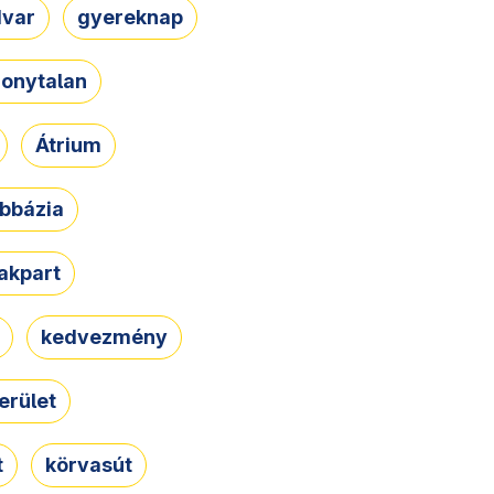
dvar
gyereknap
zonytalan
Átrium
bbázia
rakpart
kedvezmény
erület
t
körvasút