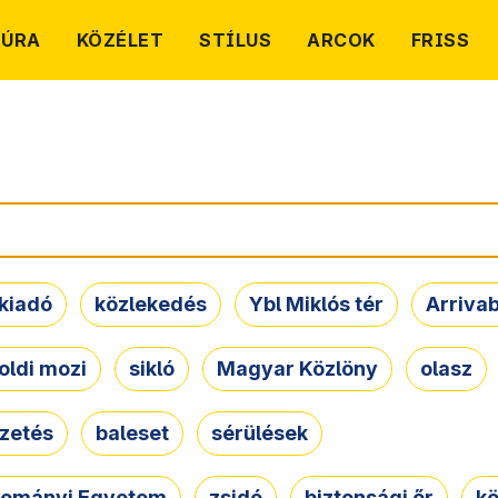
TÚRA
KÖZÉLET
STÍLUS
ARCOK
FRISS
kiadó
közlekedés
Ybl Miklós tér
Arriva
oldi mozi
sikló
Magyar Közlöny
olasz
ezetés
baleset
sérülések
dományi Egyetem
zsidó
biztonsági őr
kö