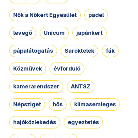
Nők a Nőkért Egyesület
padel
levegő
Unicum
japánkert
pápalátogatás
Saroktelek
fák
Közművek
évforduló
kamerarendszer
ANTSZ
Népsziget
hős
klímasemleges
hajóközlekedés
egyeztetés