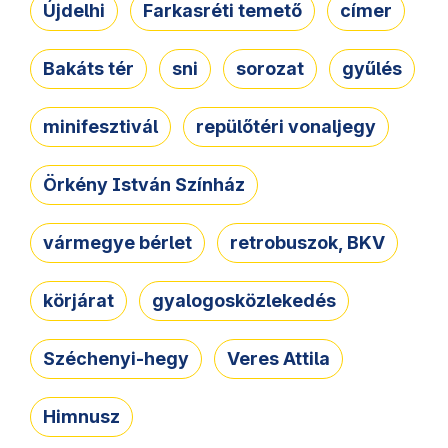
Újdelhi
Farkasréti temető
címer
Bakáts tér
sni
sorozat
gyűlés
minifesztivál
repülőtéri vonaljegy
Örkény István Színház
vármegye bérlet
retrobuszok, BKV
körjárat
gyalogosközlekedés
Széchenyi-hegy
Veres Attila
Himnusz