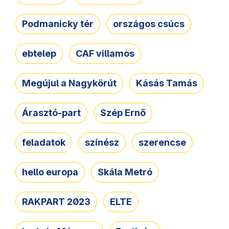
Podmanicky tér
országos csúcs
ebtelep
CAF villamos
Megújul a Nagykörút
Kásás Tamás
Árasztó-part
Szép Ernő
feladatok
színész
szerencse
hello europa
Skála Metró
RAKPART 2023
ELTE