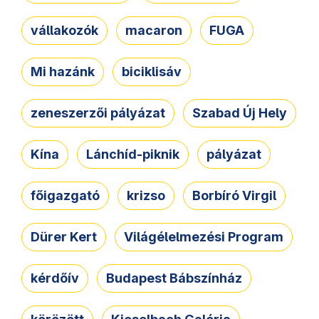
vállakozók
macaron
FUGA
Mi hazánk
biciklisáv
zeneszerzői pályázat
Szabad Új Hely
Kína
Lánchíd-piknik
pályázat
főigazgató
krizso
Borbíró Virgil
Dürer Kert
Világélelmezési Program
kérdőív
Budapest Bábszínház