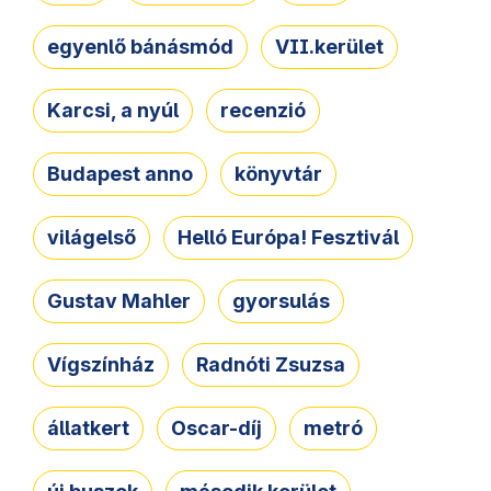
egyenlő bánásmód
VII.kerület
Karcsi, a nyúl
recenzió
Budapest anno
könyvtár
világelső
Helló Európa! Fesztivál
Gustav Mahler
gyorsulás
Vígszínház
Radnóti Zsuzsa
állatkert
Oscar-díj
metró