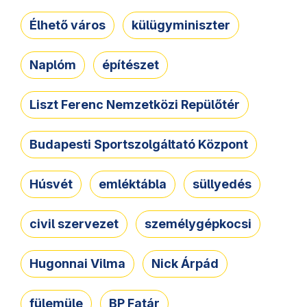
Élhető város
külügyminiszter
Naplóm
építészet
Liszt Ferenc Nemzetközi Repülőtér
Budapesti Sportszolgáltató Központ
Húsvét
emléktábla
süllyedés
civil szervezet
személygépkocsi
Hugonnai Vilma
Nick Árpád
fülemüle
BP Fatár