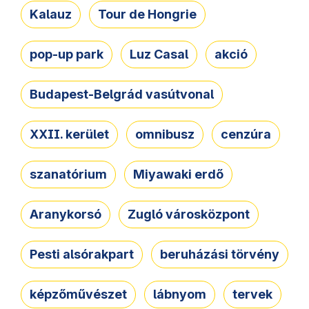
Kalauz
Tour de Hongrie
pop-up park
Luz Casal
akció
Budapest-Belgrád vasútvonal
XXII. kerület
omnibusz
cenzúra
szanatórium
Miyawaki erdő
Aranykorsó
Zugló városközpont
Pesti alsórakpart
beruházási törvény
képzőművészet
lábnyom
tervek