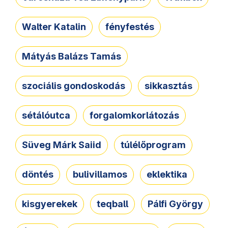
Walter Katalin
fényfestés
Mátyás Balázs Tamás
szociális gondoskodás
sikkasztás
sétálóutca
forgalomkorlátozás
Süveg Márk Saiid
túlélőprogram
döntés
bulivillamos
eklektika
kisgyerekek
teqball
Pálfi György