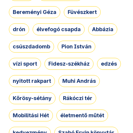
Bereményi Géza
Füvészkert
drón
élvefogó csapda
Abbázia
csúszdadomb
Pion István
vízi sport
Fidesz-székház
edzés
nyitott rakpart
Muhi András
Kőrösy-sétány
Rákóczi tér
Mobilitási Hét
életmentő műtét
kedvezmény
Szabó Ervin könyvtár