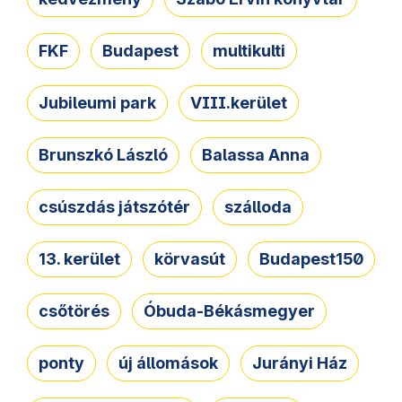
FKF
Budapest
multikulti
Jubileumi park
VIII.kerület
Brunszkó László
Balassa Anna
csúszdás játszótér
szálloda
13. kerület
körvasút
Budapest150
csőtörés
Óbuda-Békásmegyer
ponty
új állomások
Jurányi Ház