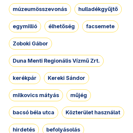
múzeumösszevonás
hulladékgyűjtő
egymillió
élhetőség
facsemete
Zoboki Gábor
Duna Menti Regionális Vízmű Zrt.
kerékpár
Kereki Sándor
milkovics mátyás
műjég
bacsó béla utca
Közterület használat
hirdetés
befolyásolás