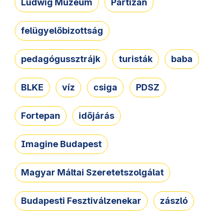
Ludwig Múzeum
Partizán
felügyelőbizottság
pedagógussztrájk
turisták
baba
BLKE
víz
csiga
PDSZ
Fortepan
időjárás
Imagine Budapest
Magyar Máltai Szeretetszolgálat
Budapesti Fesztiválzenekar
zászló