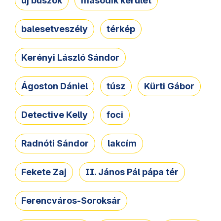
új buszok
második kerület
balesetveszély
térkép
Kerényi László Sándor
Ágoston Dániel
túsz
Kürti Gábor
Detective Kelly
foci
Radnóti Sándor
lakcím
Fekete Zaj
II. János Pál pápa tér
Ferencváros-Soroksár