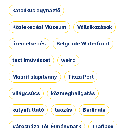
katolikus egyházfő
Közlekedési Múzeum
Vállalkozások
áremelkedés
Belgrade Waterfront
textilművészet
weird
Maarif alapítvány
Tisza Pért
világcsúcs
közmeghallgatás
kutyafuttató
taozás
Berlinale
Városháza Téli Élménypark
Trafibox