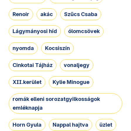
Renoir
akác
Szűcs Csaba
Lágymányosi híd
ólomcsövek
nyomda
Kocsiszín
Cinkotai Tájház
vonaljegy
XII.kerület
Kylie Minogue
romák elleni sorozatgyilkosságok
emléknapja
Horn Gyula
Nappal hajtva
üzlet