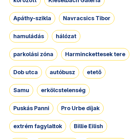
körözött
Kieselbach Galéria
Apáthy-szikla
Navracsics Tibor
hamuládás
hálózat
parkolási zóna
Harminckettesek tere
Dob utca
autóbusz
etető
Samu
erkölcstelenség
Puskás Panni
Pro Urbe díjak
extrém fagylaltok
Billie Eilish