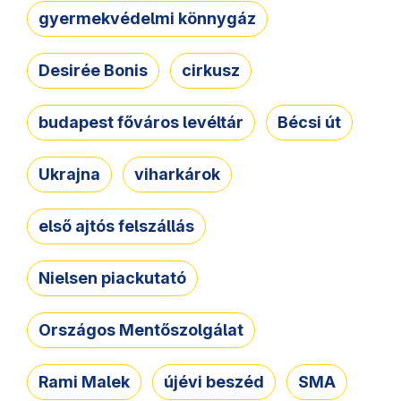
gyermekvédelmi könnygáz
Desirée Bonis
cirkusz
budapest főváros levéltár
Bécsi út
Ukrajna
viharkárok
első ajtós felszállás
Nielsen piackutató
Országos Mentőszolgálat
Rami Malek
újévi beszéd
SMA