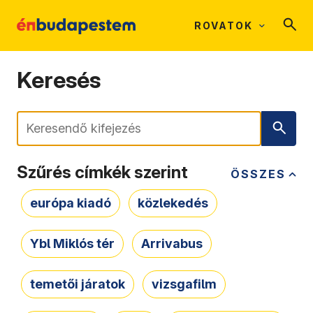
ROVATOK
Keresés
Keresés
Szűrés címkék szerint
ÖSSZES
európa kiadó
közlekedés
Ybl Miklós tér
Arrivabus
temetői járatok
vizsgafilm