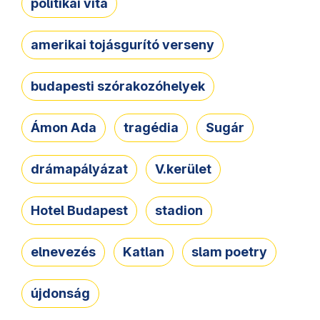
politikai vita
amerikai tojásgurító verseny
budapesti szórakozóhelyek
Ámon Ada
tragédia
Sugár
drámapályázat
V.kerület
Hotel Budapest
stadion
elnevezés
Katlan
slam poetry
újdonság