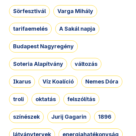
Sörfesztivál
Varga Mihály
tarifaemelés
A Sakál napja
Budapest Nagyregény
Soteria Alapítvány
változás
Ikarus
Víz Koalíció
Nemes Dóra
troli
oktatás
felszólítás
színészek
Jurij Gagarin
1896
látványtervek
energiahatékonyság