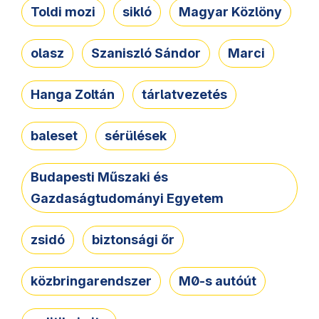
Toldi mozi
sikló
Magyar Közlöny
olasz
Szaniszló Sándor
Marci
Hanga Zoltán
tárlatvezetés
baleset
sérülések
Budapesti Műszaki és
Gazdaságtudományi Egyetem
zsidó
biztonsági őr
közbringarendszer
M0-s autóút