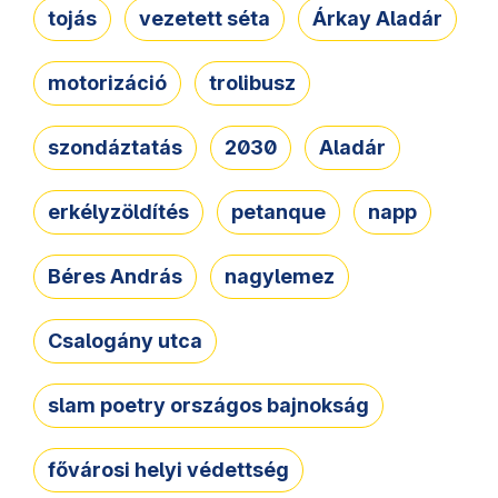
tojás
vezetett séta
Árkay Aladár
motorizáció
trolibusz
szondáztatás
2030
Aladár
erkélyzöldítés
petanque
napp
Béres András
nagylemez
Csalogány utca
slam poetry országos bajnokság
fővárosi helyi védettség