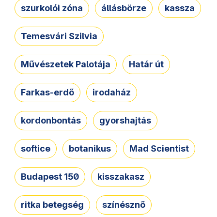
szurkolói zóna
állásbörze
kassza
Temesvári Szilvia
Művészetek Palotája
Határ út
Farkas-erdő
irodaház
kordonbontás
gyorshajtás
softice
botanikus
Mad Scientist
Budapest 150
kisszakasz
ritka betegség
színésznő