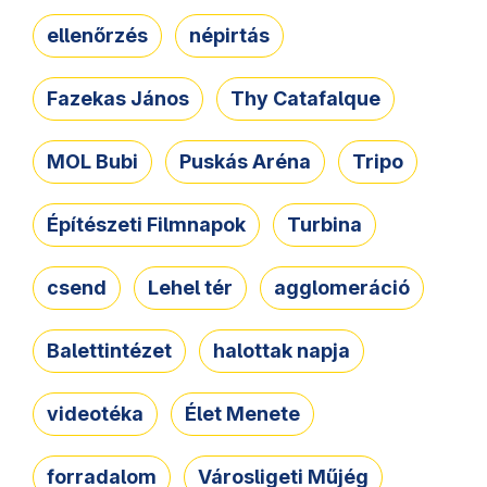
ellenőrzés
népirtás
Fazekas János
Thy Catafalque
MOL Bubi
Puskás Aréna
Tripo
Építészeti Filmnapok
Turbina
csend
Lehel tér
agglomeráció
Balettintézet
halottak napja
videotéka
Élet Menete
forradalom
Városligeti Műjég