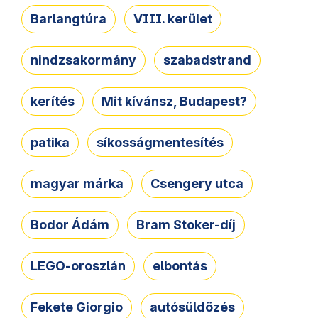
Barlangtúra
VIII. kerület
nindzsakormány
szabadstrand
kerítés
Mit kívánsz, Budapest?
patika
síkosságmentesítés
magyar márka
Csengery utca
Bodor Ádám
Bram Stoker-díj
LEGO-oroszlán
elbontás
Fekete Giorgio
autósüldözés