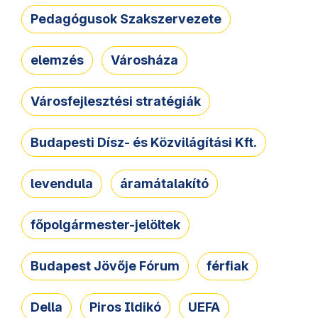
Pedagógusok Szakszervezete
elemzés
Városháza
Városfejlesztési stratégiák
Budapesti Dísz- és Közvilágítási Kft.
levendula
áramátalakító
főpolgármester-jelöltek
Budapest Jövője Fórum
férfiak
Della
Piros Ildikó
UEFA