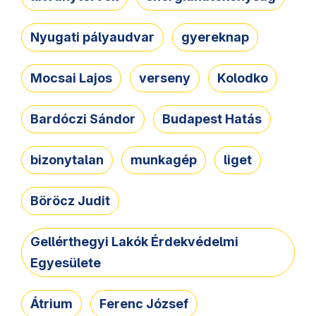
Nyugati pályaudvar
gyereknap
Mocsai Lajos
verseny
Kolodko
Bardóczi Sándor
Budapest Hatás
bizonytalan
munkagép
liget
Böröcz Judit
Gellérthegyi Lakók Érdekvédelmi
Egyesülete
Átrium
Ferenc József