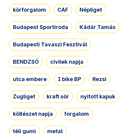
körforgalom
CAF
Népliget
Budapest Sportiroda
Kádár Tamás
Budapesti Tavaszi Fesztivál
BENDZSÓ
civilek napja
utca embere
I bike BP
Rezsi
Zugliget
kraft sör
nyitott kapuk
költészet napja
forgalom
téli gumi
metal