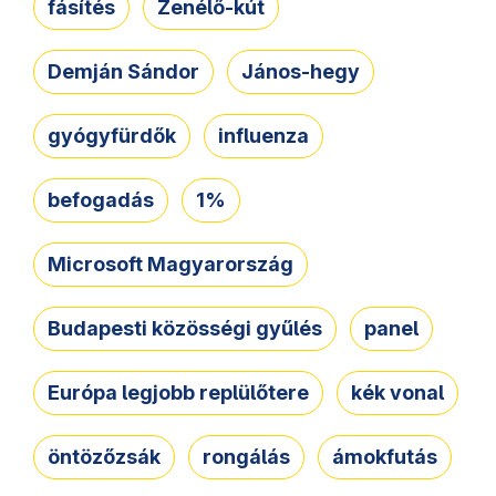
fásítés
Zenélő-kút
Demján Sándor
János-hegy
gyógyfürdők
influenza
befogadás
1%
Microsoft Magyarország
Budapesti közösségi gyűlés
panel
Európa legjobb replülőtere
kék vonal
öntözőzsák
rongálás
ámokfutás