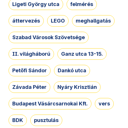
Ligeti György utca
felmérés
áttervezés
LEGO
meghallgatás
Szabad Városok Szövetsége
II. világháború
Ganz utca 13-15.
Petőfi Sándor
Dankó utca
Závada Péter
Nyáry Krisztián
Budapest Vásárcsarnokai Kft.
vers
BDK
pusztulás