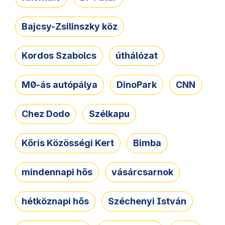
Bajcsy-Zsilinszky köz
Kordos Szabolcs
úthálózat
M0-ás autópálya
DinoPark
CNN
Chez Dodo
Szélkapu
Kőris Közösségi Kert
Bimba
mindennapi hős
vásárcsarnok
hétköznapi hős
Széchenyi István