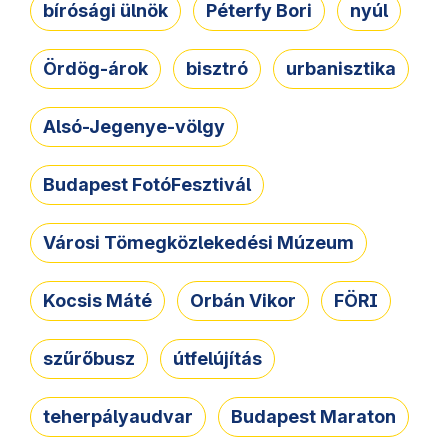
bírósági ülnök
Péterfy Bori
nyúl
Ördög-árok
bisztró
urbanisztika
Alsó-Jegenye-völgy
Budapest FotóFesztivál
Városi Tömegközlekedési Múzeum
Kocsis Máté
Orbán Vikor
FÖRI
szűrőbusz
útfelújítás
teherpályaudvar
Budapest Maraton