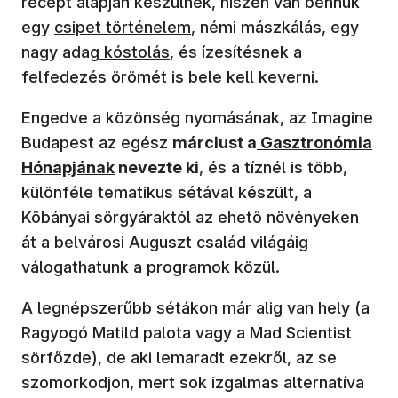
recept alapján készülnek, hiszen van bennük
(új ablakban nyílik meg)
egy
csipet történelem
, némi mászkálás, egy
(új ablakban 
nagy adag
kóstolás
, és ízesítésnek a
felfedezés örömét
is bele kell keverni.
Engedve a közönség nyomásának, az Imagine
(új ablakban nyíli
Budapest az egész
márciust a
Gasztronómia
Hónapjának
nevezte ki
, és a tíznél is több,
különféle tematikus sétával készült, a
Kőbányai sörgyáraktól az ehető növényeken
át a belvárosi Auguszt család világáig
válogathatunk a programok közül.
A legnépszerűbb sétákon már alig van hely (a
Ragyogó Matild palota vagy a Mad Scientist
sörfőzde), de aki lemaradt ezekről, az se
szomorkodjon, mert sok izgalmas alternatíva