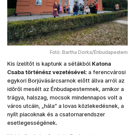
Fotó: Bartha Dorka/Énbudapestem
Kis ízelítőt is kaptunk a sétákból
Katona
Csaba történész vezetésével:
a ferencvárosi
egykori Borjúvásárcsarnok előtt állva arról az
időről mesélt az Énbudapestemnek, amikor a
trágya, halszag, mocsok mindennapos volt a
város utcáin, „hála” a lovas közlekedésnek, a
nyílt piacoknak és a csatornarendszer
esetlegességének.