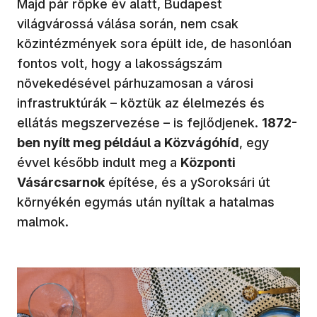
Majd pár röpke év alatt, Budapest
világvárossá válása során, nem csak
közintézmények sora épült ide, de hasonlóan
fontos volt, hogy a lakosságszám
növekedésével párhuzamosan a városi
infrastruktúrák – köztük az élelmezés és
ellátás megszervezése – is fejlődjenek.
1872-
ben nyílt meg például a Közvágóhíd
, egy
évvel később indult meg a
Központi
Vásárcsarnok
építése, és a ySoroksári út
környékén egymás után nyíltak a hatalmas
malmok.