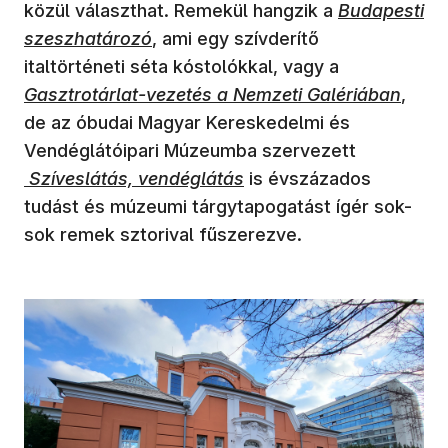
(új ablakban 
közül választhat. Remekül hangzik a
Budapesti
szeszhatározó
, ami egy szívderítő
(új ablakban
italtörténeti séta kóstolókkal, vagy a
Gasztrotárlat-vezetés a Nemzeti Galériában
,
de az óbudai Magyar Kereskedelmi és
Vendéglátóipari Múzeumba szervezett
(új ablakban nyílik meg)
Szíveslátás, vendéglátás
is évszázados
tudást és múzeumi tárgytapogatást ígér sok-
sok remek sztorival fűszerezve.