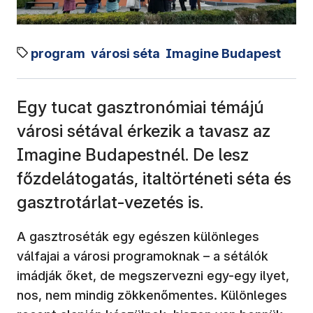
program
városi séta
Imagine Budapest
Egy tucat gasztronómiai témájú
városi sétával érkezik a tavasz az
Imagine Budapestnél. De lesz
főzdelátogatás, italtörténeti séta és
gasztrotárlat-vezetés is.
A gasztroséták egy egészen különleges
válfajai a városi programoknak – a sétálók
imádják őket, de megszervezni egy-egy ilyet,
nos, nem mindig zökkenőmentes. Különleges