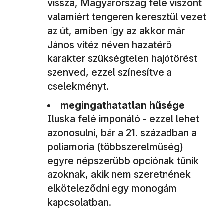
vissza, Magyarország felé viszont
valamiért tengeren keresztül vezet
az út, amiben így az akkor már
János vitéz néven hazatérő
karakter szükségtelen hajótörést
szenved, ezzel színesítve a
cselekményt.
megingathatatlan hűsége
Iluska felé imponáló - ezzel lehet
azonosulni, bár a 21. században a
poliamoria (többszerelműség)
egyre népszerűbb opciónak tűnik
azoknak, akik nem szeretnének
elköteleződni egy monogám
kapcsolatban.