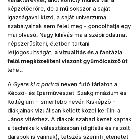
képzelőerőre, de a mű sokszor a saját
igazságával küzd, a saját univerzuma
szabályainak sem felel meg - gondolhatja egy
mai olvasó. Nagy kihívás ma a szépirodalmat
népszerűsíteni, életben tartani
létjogosultságát,
a vizualitás és a fantázia
felől megközelíteni viszont gyümölcsöző út
lehet.
A
Gyere ki a partra!
néven futó tárlaton a
Képző- és Iparművészeti Szakgimnázium és
Kollégium - ismertebb nevén Kisképző -
diákjainak vizuálisan kellett közel kerülni a
János vitézhez. A diákok szabad kezet kaptak
a technika kiválasztásában (digitális és rajzolt
darabok is vannak), tetszés szerinti jelenetet