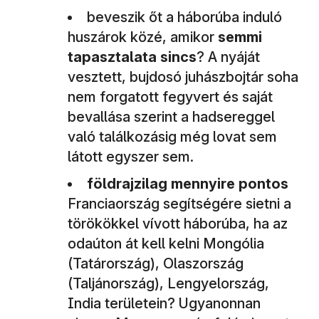
beveszik őt a háborúba induló
huszárok közé, amikor
semmi
tapasztalata sincs
? A nyáját
vesztett, bujdosó juhászbojtár soha
nem forgatott fegyvert és saját
bevallása szerint a hadsereggel
való találkozásig még lovat sem
látott egyszer sem.
földrajzilag mennyire pontos
Franciaország segítségére sietni a
törökökkel vívott háborúba, ha az
odaúton át kell kelni Mongólia
(Tatárország), Olaszország
(Taljánország), Lengyelország,
India területein? Ugyanonnan