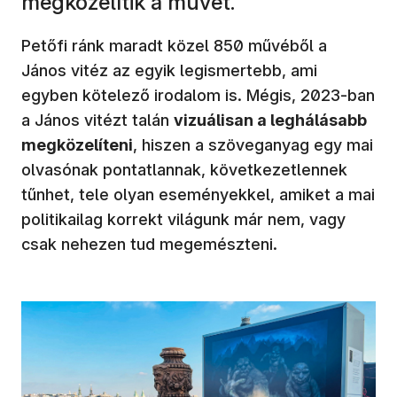
megközelítik a művet.
Petőfi ránk maradt közel 850 művéből a
János vitéz az egyik legismertebb, ami
egyben kötelező irodalom is. Mégis, 2023-ban
a János vitézt talán
vizuálisan a leghálásabb
megközelíteni
, hiszen a szöveganyag egy mai
olvasónak pontatlannak, következetlennek
tűnhet, tele olyan eseményekkel, amiket a mai
politikailag korrekt világunk már nem, vagy
csak nehezen tud megemészteni.