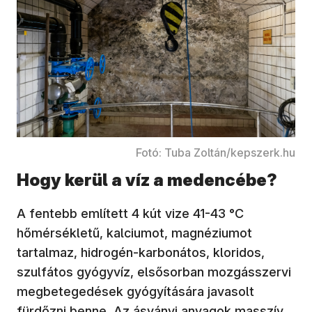
Fotó: Tuba Zoltán/kepszerk.hu
Hogy kerül a víz a medencébe?
A fentebb említett 4 kút vize 41-43 °C
hőmérsékletű, kalciumot, magnéziumot
tartalmaz, hidrogén-karbonátos, kloridos,
szulfátos gyógyvíz, elsősorban mozgásszervi
megbetegedések gyógyítására javasolt
fürdőzni benne. Az ásványi anyagok masszív