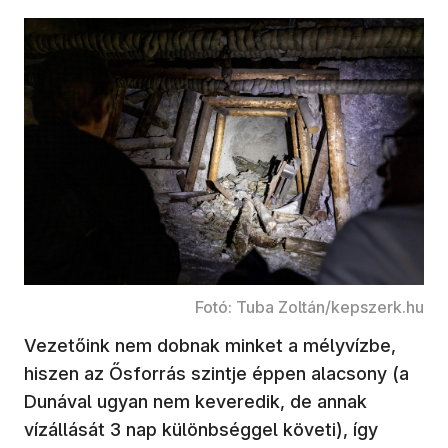
Fotó: Tuba Zoltán/kepszerk.hu
Vezetőink nem dobnak minket a mélyvízbe,
hiszen az Ősforrás szintje éppen alacsony (a
Dunával ugyan nem keveredik, de annak
vízállását 3 nap különbséggel követi), így