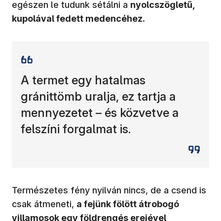
egészen le tudunk sétálni a
nyolcszögletű,
kupolával fedett medencéhez
.
A termet egy hatalmas
gránittömb uralja, ez tartja a
mennyezetet – és közvetve a
felszíni forgalmat is.
Természetes fény nyilván nincs, de a csend is
csak átmeneti,
a fejünk fölött átrobogó
villamosok egy földrengés erejével