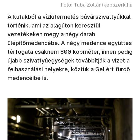
Fotó: Tuba Zoltán/kepszerk.hu
A kutakból a vízkitermelés búvárszivattyúkkal
történik, ami az alagúton keresztül
vezetékeken megy a négy darab
ülepítőmedencébe. A négy medence együttes
térfogata csaknem 800 köbméter, innen pedig
újabb szivattyúegységek továbbítják a vizet a
felhasználási helyekre, köztük a Gellért fürdő
medencéibe is.