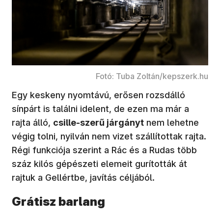
Fotó: Tuba Zoltán/kepszerk.hu
Egy keskeny nyomtávú, erősen rozsdálló
sínpárt is találni idelent, de ezen ma már a
rajta álló,
csille-szerű járgányt
nem lehetne
végig tolni, nyilván nem vizet szállítottak rajta.
Régi funkciója szerint a Rác és a Rudas több
száz kilós gépészeti elemeit gurították át
rajtuk a Gellértbe, javítás céljából.
Grátisz barlang