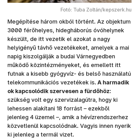
Fotó: Tuba Zoltán/kepszerk.hu
Megépítése három okból történt. Az objektum
3000 férőhelyes, hidegháborús óvóhelynek
készült, de itt vezetik el azokat a nagy
helyigényű távhő vezetékeket, amelyek a mai
napig kiszolgálják a budai Várnegyedben
működő közintézményeket, és emellett itt
futnak a kisebb gyógyvíz- és belső használatú
telekommunikációs vezetékek is.
A harmadik
ok kapcsolódik szervesen a fürdőhöz
:
szükség volt egy szervizalagútra, hogy ki
lehessen alakítani 18 forrást – ezekből
jelenleg 4 üzemel –, amik a hévízrendszerhez
közvetlenül kapcsolódnak. Vagyis innen nyerik
ki jelenleg a termál vizet.