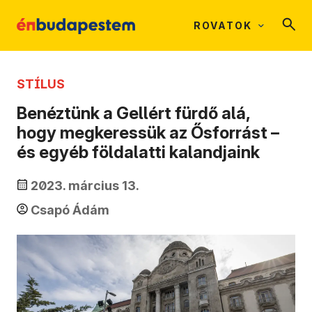
ROVATOK
STÍLUS
Benéztünk a Gellért fürdő alá,
hogy megkeressük az Ősforrást –
és egyéb földalatti kalandjaink
2023. március 13.
Csapó Ádám