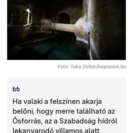
Fotó: Tuba Zoltán/kepszerk.hu
Ha valaki a felszínen akarja
belőni, hogy merre található az
Ősforrás, az a Szabadság hídról
lekanyarodó villamos alatt