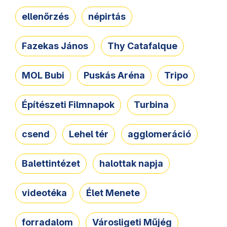
ellenőrzés
népirtás
Fazekas János
Thy Catafalque
MOL Bubi
Puskás Aréna
Tripo
Építészeti Filmnapok
Turbina
csend
Lehel tér
agglomeráció
Balettintézet
halottak napja
videotéka
Élet Menete
forradalom
Városligeti Műjég