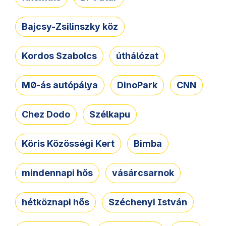
Bajcsy-Zsilinszky köz
Kordos Szabolcs
úthálózat
M0-ás autópálya
DinoPark
CNN
Chez Dodo
Szélkapu
Kőris Közösségi Kert
Bimba
mindennapi hős
vásárcsarnok
hétköznapi hős
Széchenyi István