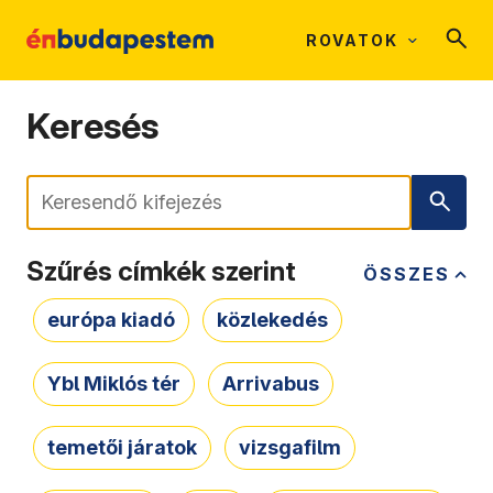
ROVATOK
Keresés
Keresés
Szűrés címkék szerint
ÖSSZES
európa kiadó
közlekedés
Ybl Miklós tér
Arrivabus
temetői járatok
vizsgafilm