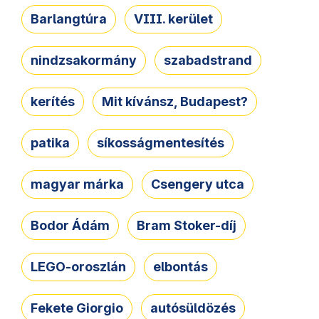
Barlangtúra
VIII. kerület
nindzsakormány
szabadstrand
kerítés
Mit kívánsz, Budapest?
patika
síkosságmentesítés
magyar márka
Csengery utca
Bodor Ádám
Bram Stoker-díj
LEGO-oroszlán
elbontás
Fekete Giorgio
autósüldözés