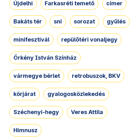
Újdelhi
Farkasréti temető
címer
Bakáts tér
sni
sorozat
gyűlés
minifesztivál
repülőtéri vonaljegy
Örkény István Színház
vármegye bérlet
retrobuszok, BKV
körjárat
gyalogosközlekedés
Széchenyi-hegy
Veres Attila
Himnusz