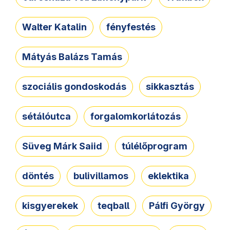
Walter Katalin
fényfestés
Mátyás Balázs Tamás
szociális gondoskodás
sikkasztás
sétálóutca
forgalomkorlátozás
Süveg Márk Saiid
túlélőprogram
döntés
bulivillamos
eklektika
kisgyerekek
teqball
Pálfi György