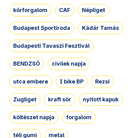
körforgalom
CAF
Népliget
Budapest Sportiroda
Kádár Tamás
Budapesti Tavaszi Fesztivál
BENDZSÓ
civilek napja
utca embere
I bike BP
Rezsi
Zugliget
kraft sör
nyitott kapuk
költészet napja
forgalom
téli gumi
metal