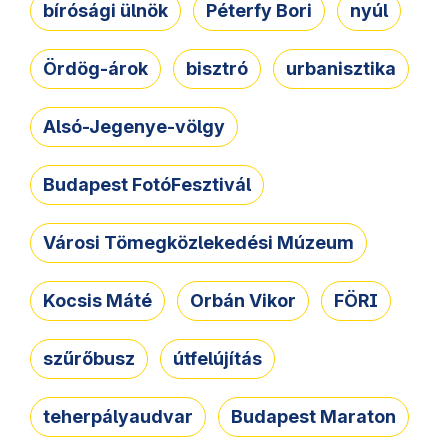
bírósági ülnök
Péterfy Bori
nyúl
Ördög-árok
bisztró
urbanisztika
Alsó-Jegenye-völgy
Budapest FotóFesztivál
Városi Tömegközlekedési Múzeum
Kocsis Máté
Orbán Vikor
FÖRI
szűrőbusz
útfelújítás
teherpályaudvar
Budapest Maraton