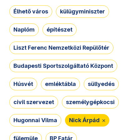
Élhető város
külügyminiszter
Naplóm
építészet
Liszt Ferenc Nemzetközi Repülőtér
Budapesti Sportszolgáltató Központ
Húsvét
emléktábla
süllyedés
civil szervezet
személygépkocsi
Hugonnai Vilma
Nick Árpád
fülemüle
BP Fatár