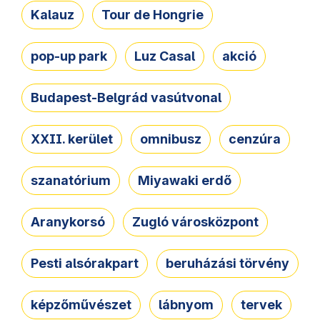
Kalauz
Tour de Hongrie
pop-up park
Luz Casal
akció
Budapest-Belgrád vasútvonal
XXII. kerület
omnibusz
cenzúra
szanatórium
Miyawaki erdő
Aranykorsó
Zugló városközpont
Pesti alsórakpart
beruházási törvény
képzőművészet
lábnyom
tervek