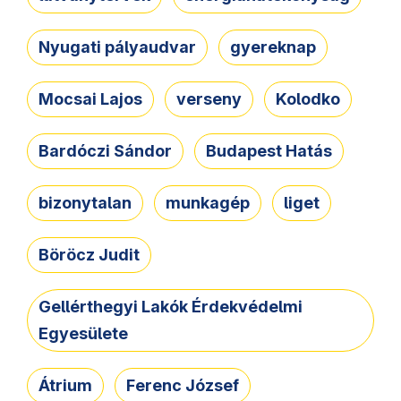
Nyugati pályaudvar
gyereknap
Mocsai Lajos
verseny
Kolodko
Bardóczi Sándor
Budapest Hatás
bizonytalan
munkagép
liget
Böröcz Judit
Gellérthegyi Lakók Érdekvédelmi
Egyesülete
Átrium
Ferenc József