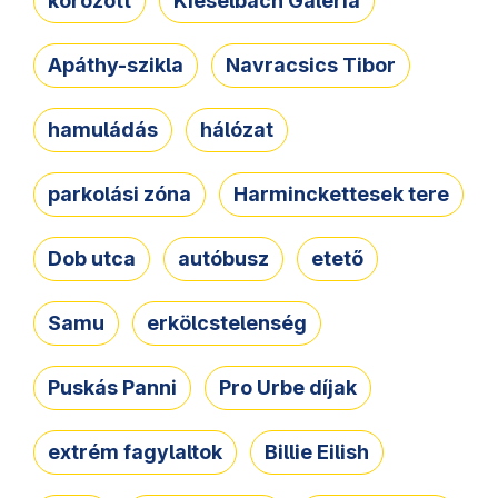
körözött
Kieselbach Galéria
Apáthy-szikla
Navracsics Tibor
hamuládás
hálózat
parkolási zóna
Harminckettesek tere
Dob utca
autóbusz
etető
Samu
erkölcstelenség
Puskás Panni
Pro Urbe díjak
extrém fagylaltok
Billie Eilish