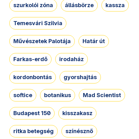
szurkolói zóna
állásbörze
kassza
Temesvári Szilvia
Művészetek Palotája
Határ út
Farkas-erdő
irodaház
kordonbontás
gyorshajtás
softice
botanikus
Mad Scientist
Budapest 150
kisszakasz
ritka betegség
színésznő