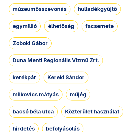
múzeumösszevonás
hulladékgyűjtő
egymillió
élhetőség
facsemete
Zoboki Gábor
Duna Menti Regionális Vízmű Zrt.
kerékpár
Kereki Sándor
milkovics mátyás
műjég
bacsó béla utca
Közterület használat
hirdetés
befolyásolás