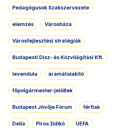
Pedagógusok Szakszervezete
elemzés
Városháza
Városfejlesztési stratégiák
Budapesti Dísz- és Közvilágítási Kft.
levendula
áramátalakító
főpolgármester-jelöltek
Budapest Jövője Fórum
férfiak
Della
Piros Ildikó
UEFA