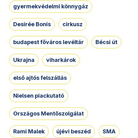
gyermekvédelmi könnygáz
Desirée Bonis
cirkusz
budapest főváros levéltár
Bécsi út
Ukrajna
viharkárok
első ajtós felszállás
Nielsen piackutató
Országos Mentőszolgálat
Rami Malek
újévi beszéd
SMA