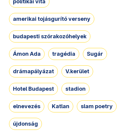
politikai vita
amerikai tojásgurító verseny
budapesti szórakozóhelyek
Ámon Ada
tragédia
Sugár
drámapályázat
V.kerület
Hotel Budapest
stadion
elnevezés
Katlan
slam poetry
újdonság