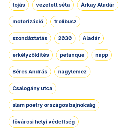
tojás
vezetett séta
Árkay Aladár
motorizáció
trolibusz
szondáztatás
2030
Aladár
erkélyzöldítés
petanque
napp
Béres András
nagylemez
Csalogány utca
slam poetry országos bajnokság
fővárosi helyi védettség