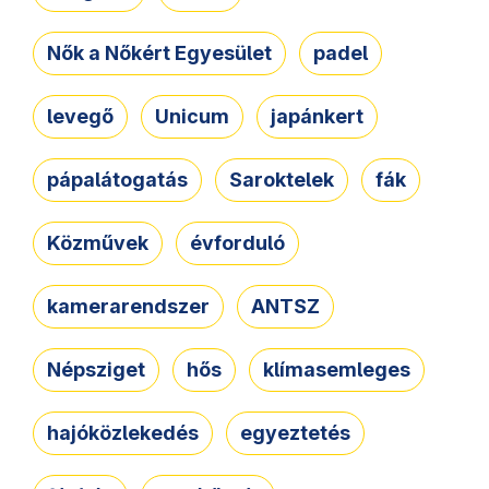
Nők a Nőkért Egyesület
padel
levegő
Unicum
japánkert
pápalátogatás
Saroktelek
fák
Közművek
évforduló
kamerarendszer
ANTSZ
Népsziget
hős
klímasemleges
hajóközlekedés
egyeztetés