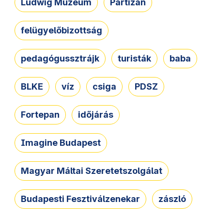
Ludwig Múzeum
Partizán
felügyelőbizottság
pedagógussztrájk
turisták
baba
BLKE
víz
csiga
PDSZ
Fortepan
időjárás
Imagine Budapest
Magyar Máltai Szeretetszolgálat
Budapesti Fesztiválzenekar
zászló