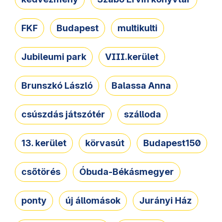
FKF
Budapest
multikulti
Jubileumi park
VIII.kerület
Brunszkó László
Balassa Anna
csúszdás játszótér
szálloda
13. kerület
körvasút
Budapest150
csőtörés
Óbuda-Békásmegyer
ponty
új állomások
Jurányi Ház