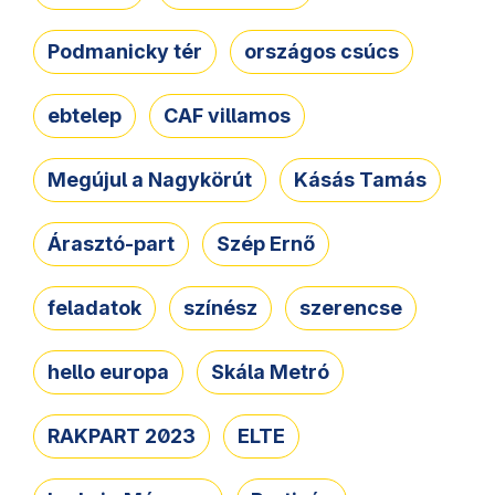
Podmanicky tér
országos csúcs
ebtelep
CAF villamos
Megújul a Nagykörút
Kásás Tamás
Árasztó-part
Szép Ernő
feladatok
színész
szerencse
hello europa
Skála Metró
RAKPART 2023
ELTE