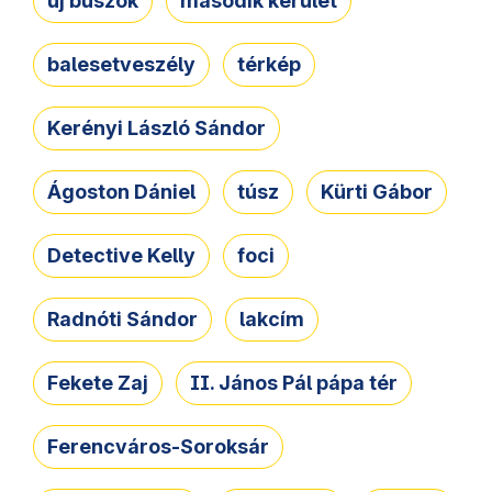
új buszok
második kerület
balesetveszély
térkép
Kerényi László Sándor
Ágoston Dániel
túsz
Kürti Gábor
Detective Kelly
foci
Radnóti Sándor
lakcím
Fekete Zaj
II. János Pál pápa tér
Ferencváros-Soroksár