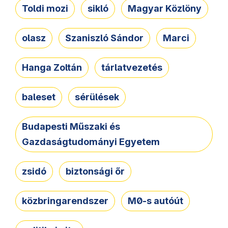
Toldi mozi
sikló
Magyar Közlöny
olasz
Szaniszló Sándor
Marci
Hanga Zoltán
tárlatvezetés
baleset
sérülések
Budapesti Műszaki és
Gazdaságtudományi Egyetem
zsidó
biztonsági őr
közbringarendszer
M0-s autóút