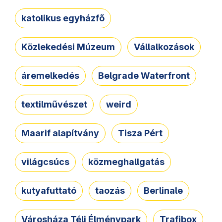
katolikus egyházfő
Közlekedési Múzeum
Vállalkozások
áremelkedés
Belgrade Waterfront
textilművészet
weird
Maarif alapítvány
Tisza Pért
világcsúcs
közmeghallgatás
kutyafuttató
taozás
Berlinale
Városháza Téli Élménypark
Trafibox