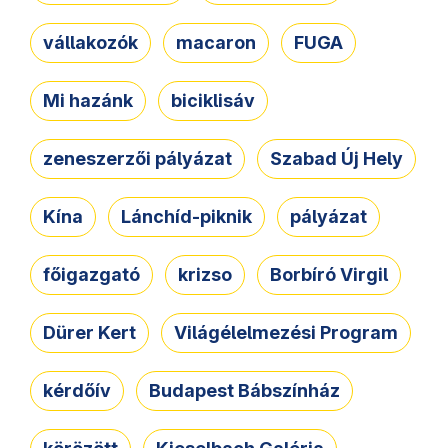
vállakozók
macaron
FUGA
Mi hazánk
biciklisáv
zeneszerzői pályázat
Szabad Új Hely
Kína
Lánchíd-piknik
pályázat
főigazgató
krizso
Borbíró Virgil
Dürer Kert
Világélelmezési Program
kérdőív
Budapest Bábszínház