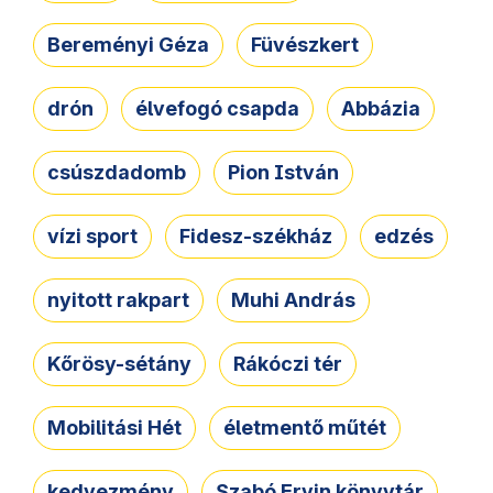
Bereményi Géza
Füvészkert
drón
élvefogó csapda
Abbázia
csúszdadomb
Pion István
vízi sport
Fidesz-székház
edzés
nyitott rakpart
Muhi András
Kőrösy-sétány
Rákóczi tér
Mobilitási Hét
életmentő műtét
kedvezmény
Szabó Ervin könyvtár