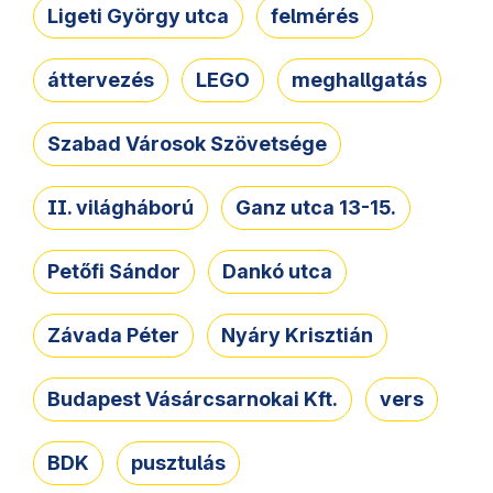
Ligeti György utca
felmérés
áttervezés
LEGO
meghallgatás
Szabad Városok Szövetsége
II. világháború
Ganz utca 13-15.
Petőfi Sándor
Dankó utca
Závada Péter
Nyáry Krisztián
Budapest Vásárcsarnokai Kft.
vers
BDK
pusztulás