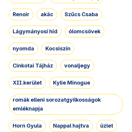
Renoir
akác
Szűcs Csaba
Lágymányosi híd
ólomcsövek
nyomda
Kocsiszín
Cinkotai Tájház
vonaljegy
XII.kerület
Kylie Minogue
romák elleni sorozatgyilkosságok
emléknapja
Horn Gyula
Nappal hajtva
üzlet