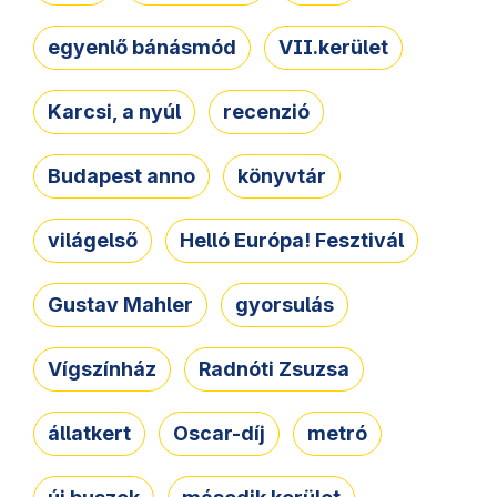
egyenlő bánásmód
VII.kerület
Karcsi, a nyúl
recenzió
Budapest anno
könyvtár
világelső
Helló Európa! Fesztivál
Gustav Mahler
gyorsulás
Vígszínház
Radnóti Zsuzsa
állatkert
Oscar-díj
metró