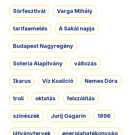
Sörfesztivál
Varga Mihály
tarifaemelés
A Sakál napja
Budapest Nagyregény
Soteria Alapítvány
változás
Ikarus
Víz Koalíció
Nemes Dóra
troli
oktatás
felszólítás
színészek
Jurij Gagarin
1896
látványtervek
energiahatékonyság