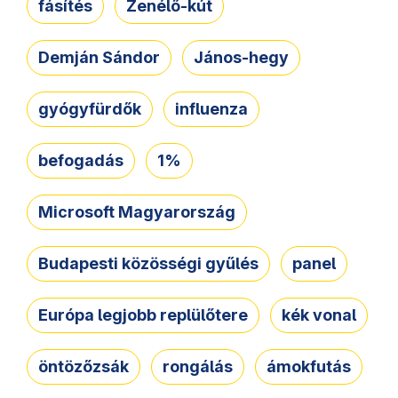
fásítés
Zenélő-kút
Demján Sándor
János-hegy
gyógyfürdők
influenza
befogadás
1%
Microsoft Magyarország
Budapesti közösségi gyűlés
panel
Európa legjobb replülőtere
kék vonal
öntözőzsák
rongálás
ámokfutás