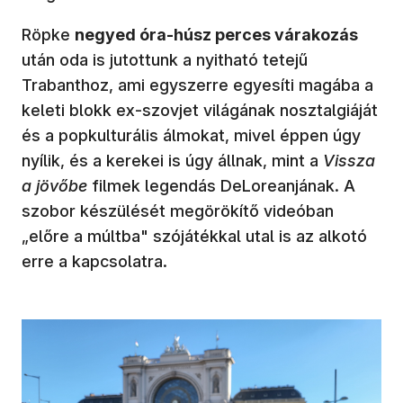
Röpke
negyed óra-húsz perces várakozás
után oda is jutottunk a nyitható tetejű
Trabanthoz, ami egyszerre egyesíti magába a
keleti blokk ex-szovjet világának nosztalgiáját
és a popkulturális álmokat, mivel éppen úgy
nyílik, és a kerekei is úgy állnak, mint a
Vissza
a jövőbe
filmek legendás DeLoreanjának. A
szobor készülését megörökítő videóban
„előre a múltba" szójátékkal utal is az alkotó
erre a kapcsolatra.