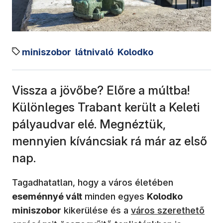
miniszobor
látnivaló
Kolodko
Vissza a jövőbe? Előre a múltba!
Különleges Trabant került a Keleti
pályaudvar elé. Megnéztük,
mennyien kíváncsiak rá már az első
nap.
Tagadhatatlan, hogy a város életében
eseménnyé vált
minden egyes
Kolodko
(új ablakban nyílik me
miniszobor
kikerülése és a
város szerethető