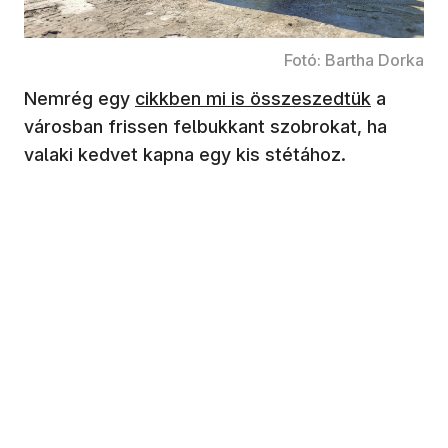
Fotó: Bartha Dorka
(új ablakban nyílik meg)
Nemrég egy
cikkben mi is összeszedtük
a
városban frissen felbukkant szobrokat, ha
valaki kedvet kapna egy kis stétához.