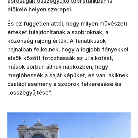
apróságait összegyűjtő toplistánkban
is
előkelő helyen szerepel.
És ez független attól, hogy milyen művészeti
értéket tulajdonítanak a szobroknak, a
közönség rajong értük. A fanatikusok
hajnalban felkelnek, hogy a legjobb fényekkel
elsők között fotózhassák az új alkotást,
mások sorban állnak napközben, hogy
meglőhessék a saját képüket, és van, akiknek
családi esemény a szobrok felkeresése és
„összegyűjtése”.