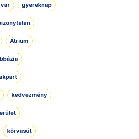
dvar
gyereknap
bizonytalan
Átrium
bbázia
rakpart
kedvezmény
erület
körvasút