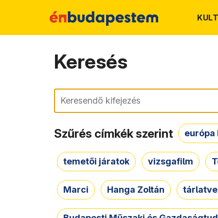
KUL
Keresés
Keresés
Szűrés címkék szerint
európa 
temetői járatok
vizsgafilm
T
Marci
Hanga Zoltán
tárlatv
Budapesti Műszaki és Gazdaságtu