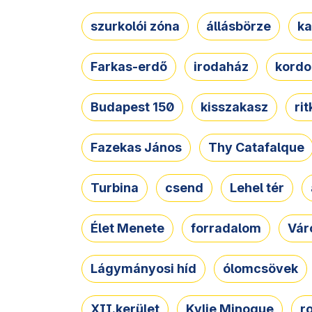
szurkolói zóna
állásbörze
ka
Farkas-erdő
irodaház
kordo
Budapest 150
kisszakasz
ri
Fazekas János
Thy Catafalque
Turbina
csend
Lehel tér
Élet Menete
forradalom
Vár
Lágymányosi híd
ólomcsövek
XII.kerület
Kylie Minogue
r