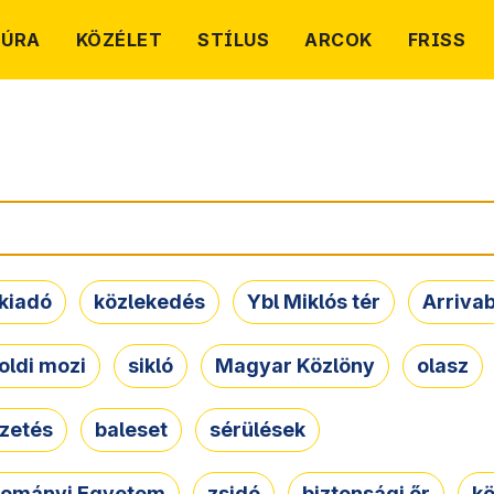
TÚRA
KÖZÉLET
STÍLUS
ARCOK
FRISS
kiadó
közlekedés
Ybl Miklós tér
Arriva
oldi mozi
sikló
Magyar Közlöny
olasz
ezetés
baleset
sérülések
dományi Egyetem
zsidó
biztonsági őr
kö