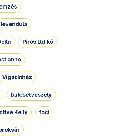
lemzés
levendula
ella
Piros Ildikó
st anno
Vígszínház
balesetveszély
ctive Kelly
foci
oroksár