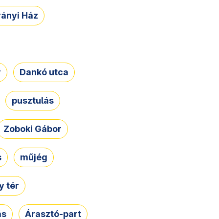
rányi Ház
r
Dankó utca
pusztulás
Zoboki Gábor
s
műjég
 tér
ás
Árasztó-part