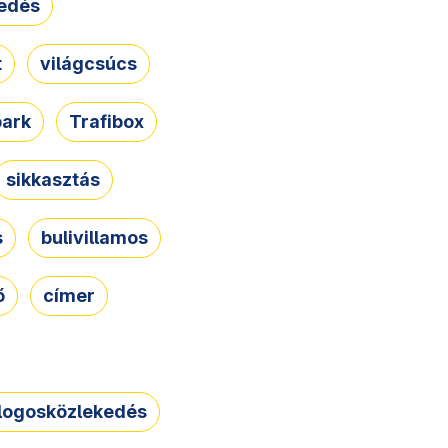
edés
t
világcsúcs
park
Trafibox
sikkasztás
s
bulivillamos
ő
címer
logosközlekedés