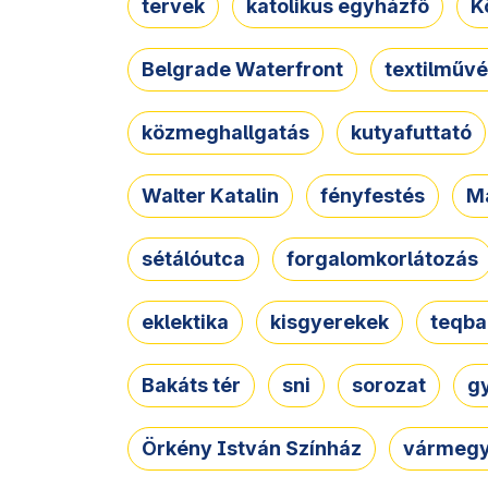
tervek
katolikus egyházfő
K
Belgrade Waterfront
textilművé
közmeghallgatás
kutyafuttató
Walter Katalin
fényfestés
M
sétálóutca
forgalomkorlátozás
eklektika
kisgyerekek
teqba
Bakáts tér
sni
sorozat
g
Örkény István Színház
vármegy