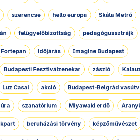
szerencse
hello europa
Skála Metró
zán
felügyelőbizottság
pedagógussztrájk
Fortepan
időjárás
Imagine Budapest
Budapesti Fesztiválzenekar
zászló
Kalau
Luz Casal
akció
Budapest-Belgrád vasútv
zúra
szanatórium
Miyawaki erdő
Arany
akpart
beruházási törvény
képzőművészet