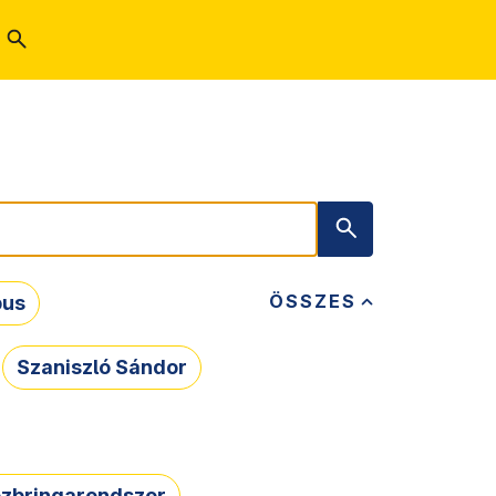
ÖSSZES
bus
Szaniszló Sándor
zbringarendszer