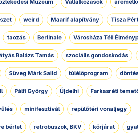
özlekedési Múzeum
Vállalkozások
áremelk
szet
weird
Maarif alapítvány
Tisza Pér
taozás
Berlinale
Városháza Téli Élmény
átyás Balázs Tamás
szociális gondoskodás
Süveg Márk Saiid
túlélőprogram
dönté
ll
Pálfi György
Újdelhi
Farkasréti temet
yűlés
minifesztivál
repülőtéri vonaljegy
e bérlet
retrobuszok, BKV
körjárat
gya