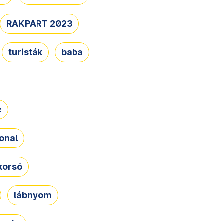
RAKPART 2023
turisták
baba
z
onal
korsó
lábnyom