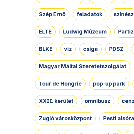
Szép Ernő
feladatok
színész
ELTE
Ludwig Múzeum
Parti
BLKE
víz
csiga
PDSZ
Magyar Máltai Szeretetszolgálat
Tour de Hongrie
pop-up park
XXII. kerület
omnibusz
cen
Zugló városközpont
Pesti alsór