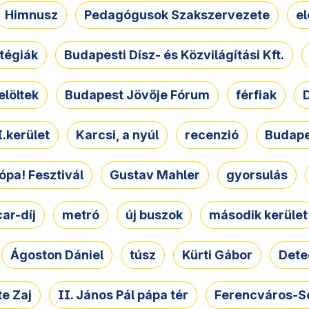
Himnusz
Pedagógusok Szakszervezete
e
atégiák
Budapesti Dísz- és Közvilágítási Kft.
elöltek
Budapest Jövője Fórum
férfiak
D
.kerület
Karcsi, a nyúl
recenzió
Budape
ópa! Fesztivál
Gustav Mahler
gyorsulás
ar-díj
metró
új buszok
második kerület
Ágoston Dániel
túsz
Kürti Gábor
Dete
e Zaj
II. János Pál pápa tér
Ferencváros-S