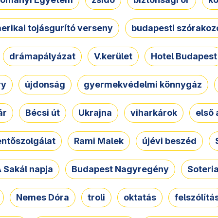
erikai tojásgurító verseny
budapesti szórakoz
drámapályázat
V.kerület
Hotel Budapest
ry
újdonság
gyermekvédelmi könnygáz
ár
Bécsi út
Ukrajna
viharkárok
első 
ntőszolgálat
Rami Malek
újévi beszéd
 Sakál napja
Budapest Nagyregény
Soteri
Nemes Dóra
troli
oktatás
felszólítá