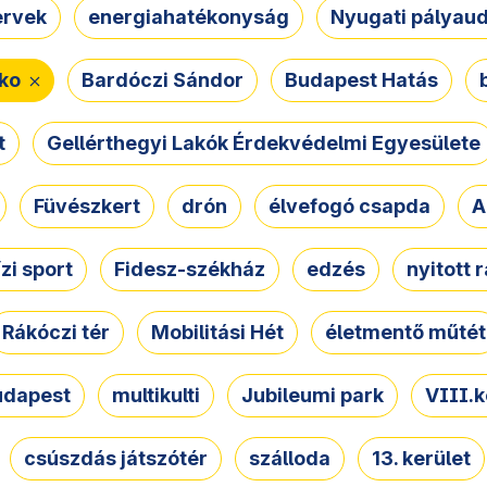
ervek
energiahatékonyság
Nyugati pályau
ko
Bardóczi Sándor
Budapest Hatás
t
Gellérthegyi Lakók Érdekvédelmi Egyesülete
Füvészkert
drón
élvefogó csapda
A
ízi sport
Fidesz-székház
edzés
nyitott 
Rákóczi tér
Mobilitási Hét
életmentő műtét
udapest
multikulti
Jubileumi park
VIII.k
csúszdás játszótér
szálloda
13. kerület