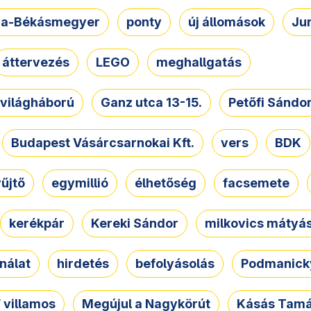
a-Békásmegyer
ponty
új állomások
Ju
áttervezés
LEGO
meghallgatás
. világháború
Ganz utca 13-15.
Petőfi Sándo
Budapest Vásárcsarnokai Kft.
vers
BDK
űjtő
egymillió
élhetőség
facsemete
kerékpár
Kereki Sándor
milkovics mátyá
nálat
hirdetés
befolyásolás
Podmanicky
 villamos
Megújul a Nagykörút
Kásás Tam