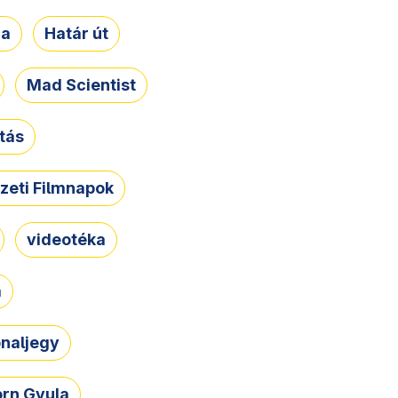
ja
Határ út
Mad Scientist
tás
zeti Filmnapok
videotéka
a
naljegy
rn Gyula