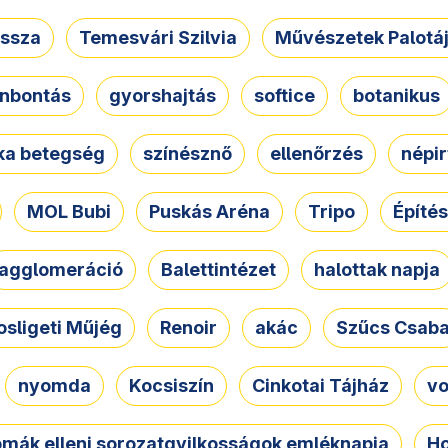
ssza
Temesvári Szilvia
Művészetek Palotá
nbontás
gyorshajtás
softice
botanikus
tka betegség
színésznő
ellenőrzés
népir
MOL Bubi
Puskás Aréna
Tripo
Építés
agglomeráció
Balettintézet
halottak napja
osligeti Műjég
Renoir
akác
Szűcs Csab
nyomda
Kocsiszín
Cinkotai Tájház
vo
omák elleni sorozatgyilkosságok emléknapja
Ho