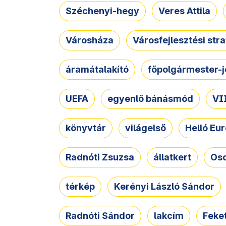
Széchenyi-hegy
Veres Attila
Városháza
Városfejlesztési str
áramátalakító
főpolgármester-j
UEFA
egyenlő bánásmód
VII
könyvtár
világelső
Helló Eur
Radnóti Zsuzsa
állatkert
Osc
térkép
Kerényi László Sándor
Radnóti Sándor
lakcím
Feket