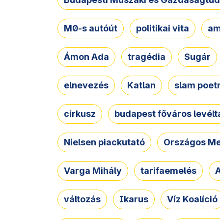
M0-s autóút
politikai vita
am
Ámon Ada
tragédia
Sugár
elnevezés
Katlan
slam poet
cirkusz
budapest főváros levélt
Nielsen piackutató
Országos Me
Varga Mihály
tarifaemelés
A
változás
Ikarus
Víz Koalíció