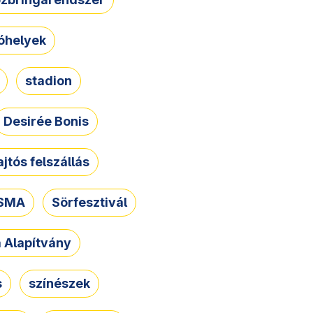
óhelyek
stadion
Desirée Bonis
ajtós felszállás
SMA
Sörfesztivál
a Alapítvány
s
színészek