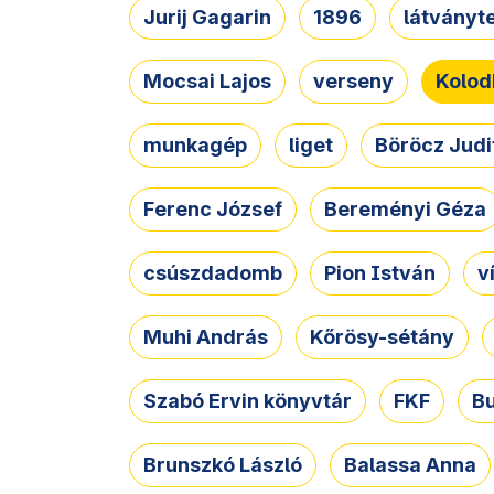
Jurij Gagarin
1896
látványt
Mocsai Lajos
verseny
Kolod
munkagép
liget
Böröcz Judi
Ferenc József
Bereményi Géza
csúszdadomb
Pion István
v
Muhi András
Kőrösy-sétány
Szabó Ervin könyvtár
FKF
B
Brunszkó László
Balassa Anna