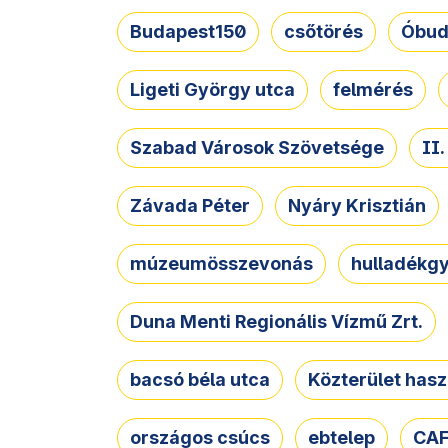
Budapest150
csőtörés
Óbud
Ligeti György utca
felmérés
Szabad Városok Szövetsége
II
Závada Péter
Nyáry Krisztián
múzeumösszevonás
hulladékgy
Duna Menti Regionális Vízmű Zrt.
bacsó béla utca
Közterület hasz
országos csúcs
ebtelep
CAF