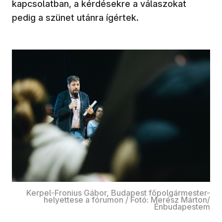
kapcsolatban, a kérdésekre a válaszokat
pedig a szünet utánra ígértek.
Kerpel-Fronius Gábor, Budapest főpolgármester-
helyettese a fórumon / Fotó: Merész Márton/
Énbudapestem