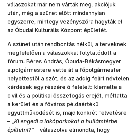
válaszokat már nem várták meg, akciójuk
után, még a szünet előtt mindannyian
egyszerre, mintegy vezényszóra hagyták el
az Óbudai Kulturális Központ épületét.
A szünet után rendbontás nélkül, a terveknek
megfelelően a válaszokkal folytatódott a
fórum. Béres András, Óbuda-Békásmegyer
alpolgármestere vette át a főpolgármester-
helyettestől a szót, és az addig felírt névtelen
kérdések egy részére ő felelelt: kiemelte a
civil és a politikai összefogás erejét, méltatta
a kerület és a főváros példaértékű
együttműködését is, majd konkrét felvetésre
– „
Ki engedi a lakóparkokat a hullámtérbe
építtetni?” –
válaszolva elmondta, hogy