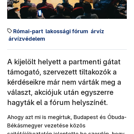
Római-part
lakossági fórum
árvíz
árvízvédelem
A kijelölt helyett a partmenti gátat
támogató, szervezett tiltakozók a
kérdéseikre már nem várták meg a
választ, akciójuk után egyszerre
hagyták el a fórum helyszínét.
Ahogy azt mi is megírtuk, Budapest és Óbuda-
Békásmegyer vezetése közös
sajtótájékoztatón jelentette be szerdán, hogy