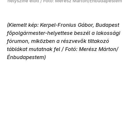
helyszíne előtt / Fotó: Merész Márton/Énbudapestem
(Kiemelt kép: Kerpel-Fronius Gábor, Budapest
főpolgármester-helyettese beszél a lakossági
fórumon, miközben a részvevők tiltakozó
táblákat mutatnak fel / Fotó: Merész Márton/
Énbudapestem)