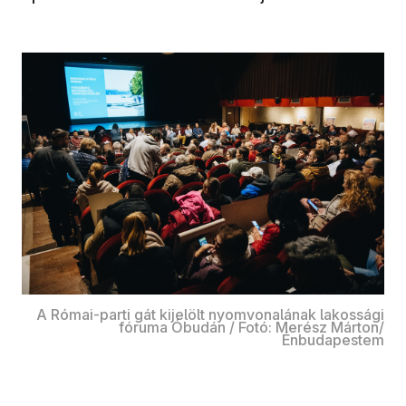
A Római-parti gát kijelölt nyomvonalának lakossági
fóruma Óbudán / Fotó: Merész Márton/
Énbudapestem