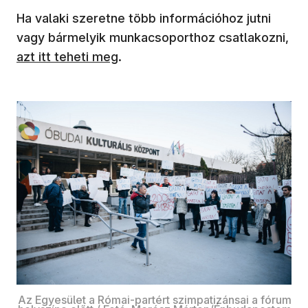
Ha valaki szeretne több információhoz jutni
vagy bármelyik munkacsoporthoz csatlakozni,
(új ablakban nyílik meg)
azt itt teheti meg
.
Az Egyesület a Római-partért szimpatizánsai a fórum