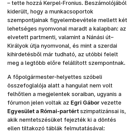
– tette hozzá Kerpel-Fronius. Beszámolójából
kiderült, hogy a munkacsoportok
szempontjainak figyelembevétele mellett két
lehetséges nyomvonal maradt a kalapban: az
elvetett partmenti, valamint a Nánási út–
Királyok útja nyomvonal, és mint a szerdai
kihirdetésből már tudható, az utóbbi felelt
meg a legtöbb előre felállított szempontnak.
A főpolgármester-helyettes szóbeli
összefoglalója alatt a hangulat nem volt
felhőtlen a megjelentek soraiban, ugyanis a
fórumon jelen voltak az
Egri Gábor
vezette
Egyesület a Római-partért
szimpatizánsai is,
akik nemtetszésüket fejezték ki a döntés
ellen tiltakozó táblák felmutatásával: