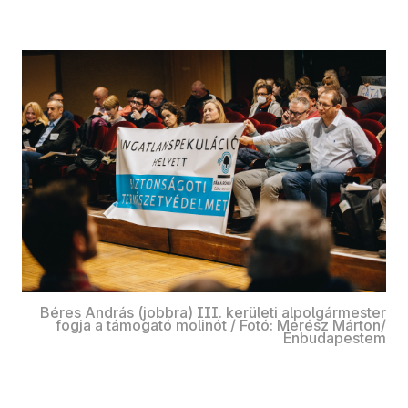
Béres András (jobbra) III. kerületi alpolgármester
fogja a támogató molinót / Fotó: Merész Márton/
Énbudapestem