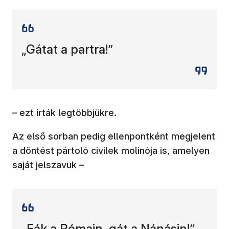
„Gátat a partra!”
– ezt írták legtöbbjükre.
Az első sorban pedig ellenpontként megjelent
a döntést pártoló civilek molinója is, amelyen
saját jelszavuk –
„Fák a Rómain, gát a Nánásin!”