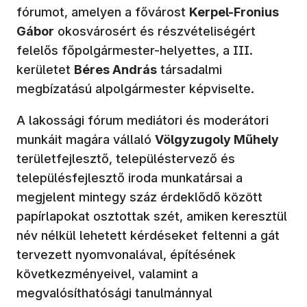
fórumot, amelyen a fővárost
Kerpel-Fronius
Gábor
okosvárosért és részvételiségért
felelős főpolgármester-helyettes, a III.
kerületet
Béres András
társadalmi
megbízatású alpolgármester képviselte.
A lakossági fórum mediátori és moderátori
munkáit magára vállaló
Völgyzugoly Műhely
területfejlesztő, településtervező és
településfejlesztő iroda munkatársai a
megjelent mintegy száz érdeklődő között
papírlapokat osztottak szét, amiken keresztül
név nélkül lehetett kérdéseket feltenni a gát
tervezett nyomvonalával, építésének
következményeivel, valamint a
megvalósíthatósági tanulmánnyal