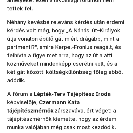
amelyeket ezen a lakossági fórumon nem
tettek fel.
Néhány kevésbé releváns kérdés után érdemi
kérdés volt még, hogy „A Nánási út–Királyok
útja vonalon épülő gát miért drágább, mint a
partmenti?”, amire Kerpel-Fronius reagált, és
felhívta a figyelmet arra, hogy az út alatti
közműveket mindenképp cserélni kell, és a
két gát közötti költségkülönbség főleg ebből
adódik.
A fórum a
Lépték-Terv Tájépítész Iroda
képviselője,
Czermann Kata
tájépítészmérnök
zárszavával ért véget: a
tájépítészmérnök kiemelte, hogy az érdemi
munka valójában még csak most kezdődik.