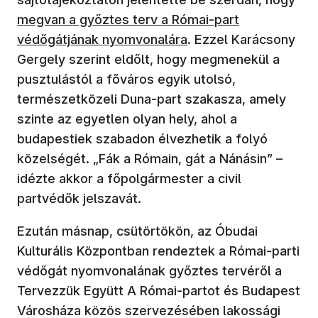
megvan a győztes terv a Római-part
védőgátjának nyomvonalára
. Ezzel Karácsony
Gergely szerint eldőlt, hogy megmenekül a
pusztulástól a főváros egyik utolsó,
természetközeli Duna-part szakasza, amely
szinte az egyetlen olyan hely, ahol a
budapestiek szabadon élvezhetik a folyó
közelségét. „Fák a Rómain, gát a Nánásin” –
idézte akkor a főpolgármester a civil
partvédők jelszavát.
Ezután másnap, csütörtökön, az Óbudai
Kulturális Központban rendeztek a Római-parti
védőgát nyomvonalának győztes tervéről a
Tervezzük Együtt A Római-partot és Budapest
Városháza közös szervezésében lakossági