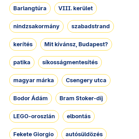
Barlangtúra
VIII. kerület
nindzsakormány
szabadstrand
kerítés
Mit kívánsz, Budapest?
patika
síkosságmentesítés
magyar márka
Csengery utca
Bodor Ádám
Bram Stoker-díj
LEGO-oroszlán
elbontás
Fekete Giorgio
autósüldözés