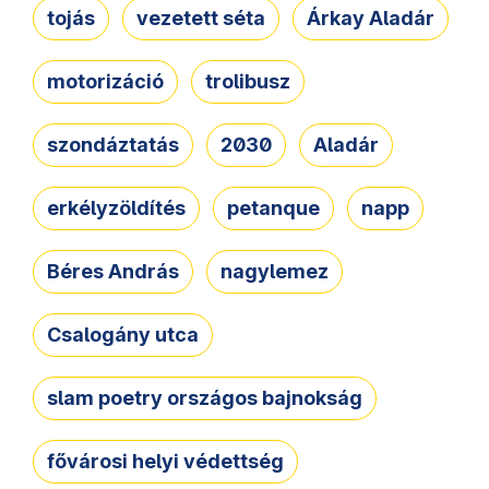
tojás
vezetett séta
Árkay Aladár
motorizáció
trolibusz
szondáztatás
2030
Aladár
erkélyzöldítés
petanque
napp
Béres András
nagylemez
Csalogány utca
slam poetry országos bajnokság
fővárosi helyi védettség