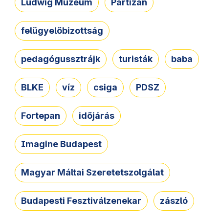
Ludwig Múzeum
Partizán
felügyelőbizottság
pedagógussztrájk
turisták
baba
BLKE
víz
csiga
PDSZ
Fortepan
időjárás
Imagine Budapest
Magyar Máltai Szeretetszolgálat
Budapesti Fesztiválzenekar
zászló