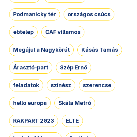
Podmanicky tér
országos csúcs
ebtelep
CAF villamos
Megújul a Nagykörút
Kásás Tamás
Árasztó-part
Szép Ernő
feladatok
színész
szerencse
hello europa
Skála Metró
RAKPART 2023
ELTE