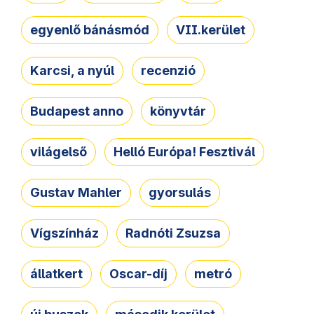
egyenlő bánásmód
VII.kerület
Karcsi, a nyúl
recenzió
Budapest anno
könyvtár
világelső
Helló Európa! Fesztivál
Gustav Mahler
gyorsulás
Vígszínház
Radnóti Zsuzsa
állatkert
Oscar-díj
metró