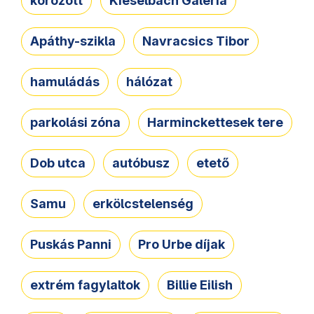
körözött
Kieselbach Galéria
Apáthy-szikla
Navracsics Tibor
hamuládás
hálózat
parkolási zóna
Harminckettesek tere
Dob utca
autóbusz
etető
Samu
erkölcstelenség
Puskás Panni
Pro Urbe díjak
extrém fagylaltok
Billie Eilish