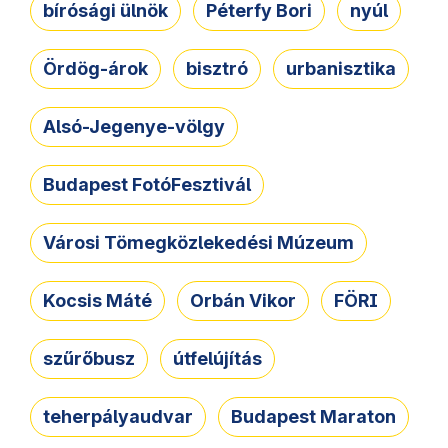
bírósági ülnök
Péterfy Bori
nyúl
Ördög-árok
bisztró
urbanisztika
Alsó-Jegenye-völgy
Budapest FotóFesztivál
Városi Tömegközlekedési Múzeum
Kocsis Máté
Orbán Vikor
FÖRI
szűrőbusz
útfelújítás
teherpályaudvar
Budapest Maraton