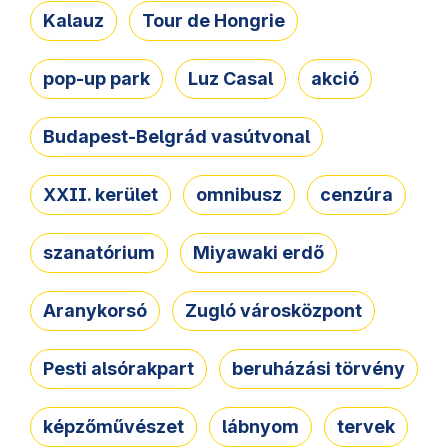
Kalauz
Tour de Hongrie
pop-up park
Luz Casal
akció
Budapest-Belgrád vasútvonal
XXII. kerület
omnibusz
cenzúra
szanatórium
Miyawaki erdő
Aranykorsó
Zugló városközpont
Pesti alsórakpart
beruházási törvény
képzőművészet
lábnyom
tervek