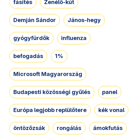
fásítés
Zenélő-kút
Demján Sándor
János-hegy
gyógyfürdők
influenza
befogadás
1%
Microsoft Magyarország
Budapesti közösségi gyűlés
panel
Európa legjobb replülőtere
kék vonal
öntözőzsák
rongálás
ámokfutás