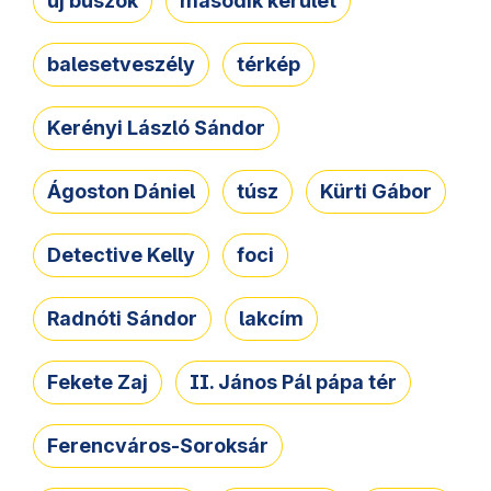
új buszok
második kerület
balesetveszély
térkép
Kerényi László Sándor
Ágoston Dániel
túsz
Kürti Gábor
Detective Kelly
foci
Radnóti Sándor
lakcím
Fekete Zaj
II. János Pál pápa tér
Ferencváros-Soroksár