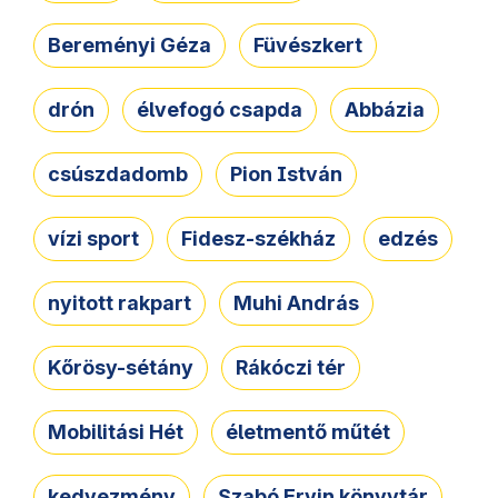
Bereményi Géza
Füvészkert
drón
élvefogó csapda
Abbázia
csúszdadomb
Pion István
vízi sport
Fidesz-székház
edzés
nyitott rakpart
Muhi András
Kőrösy-sétány
Rákóczi tér
Mobilitási Hét
életmentő műtét
kedvezmény
Szabó Ervin könyvtár