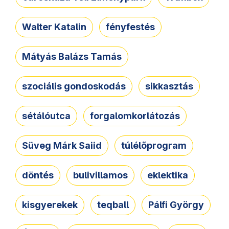
Walter Katalin
fényfestés
Mátyás Balázs Tamás
szociális gondoskodás
sikkasztás
sétálóutca
forgalomkorlátozás
Süveg Márk Saiid
túlélőprogram
döntés
bulivillamos
eklektika
kisgyerekek
teqball
Pálfi György