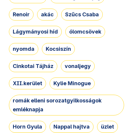
Renoir
akác
Szűcs Csaba
Lágymányosi híd
ólomcsövek
nyomda
Kocsiszín
Cinkotai Tájház
vonaljegy
XII.kerület
Kylie Minogue
romák elleni sorozatgyilkosságok
emléknapja
Horn Gyula
Nappal hajtva
üzlet