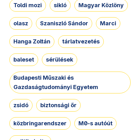
Toldi mozi
sikló
Magyar Közlöny
olasz
Szaniszló Sándor
Marci
Hanga Zoltán
tárlatvezetés
baleset
sérülések
Budapesti Műszaki és
Gazdaságtudományi Egyetem
zsidó
biztonsági őr
közbringarendszer
M0-s autóút