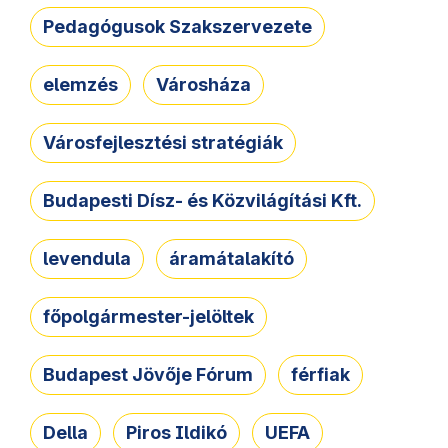
Pedagógusok Szakszervezete
elemzés
Városháza
Városfejlesztési stratégiák
Budapesti Dísz- és Közvilágítási Kft.
levendula
áramátalakító
főpolgármester-jelöltek
Budapest Jövője Fórum
férfiak
Della
Piros Ildikó
UEFA