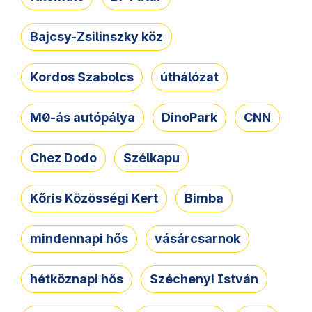
Bajcsy-Zsilinszky köz
Kordos Szabolcs
úthálózat
M0-ás autópálya
DinoPark
CNN
Chez Dodo
Szélkapu
Kőris Közösségi Kert
Bimba
mindennapi hős
vásárcsarnok
hétköznapi hős
Széchenyi István