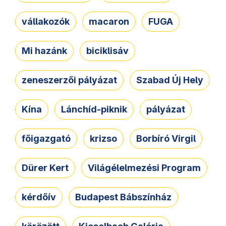
vállakozók
macaron
FUGA
Mi hazánk
biciklisáv
zeneszerzői pályázat
Szabad Új Hely
Kína
Lánchíd-piknik
pályázat
főigazgató
krizso
Borbíró Virgil
Dürer Kert
Világélelmezési Program
kérdőív
Budapest Bábszínház