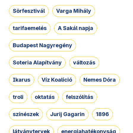
Sörfesztivál
Varga Mihály
tarifaemelés
A Sakál napja
Budapest Nagyregény
Soteria Alapítvány
változás
Ikarus
Víz Koalíció
Nemes Dóra
troli
oktatás
felszólítás
színészek
Jurij Gagarin
1896
látványtervek
energiahatékonyság