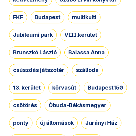
FKF
Budapest
multikulti
Jubileumi park
VIII.kerület
Brunszkó László
Balassa Anna
csúszdás játszótér
szálloda
13. kerület
körvasút
Budapest150
csőtörés
Óbuda-Békásmegyer
ponty
új állomások
Jurányi Ház