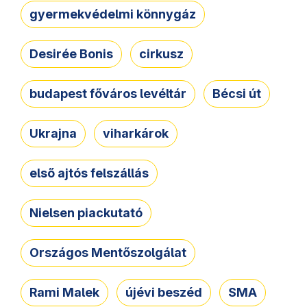
gyermekvédelmi könnygáz
Desirée Bonis
cirkusz
budapest főváros levéltár
Bécsi út
Ukrajna
viharkárok
első ajtós felszállás
Nielsen piackutató
Országos Mentőszolgálat
Rami Malek
újévi beszéd
SMA