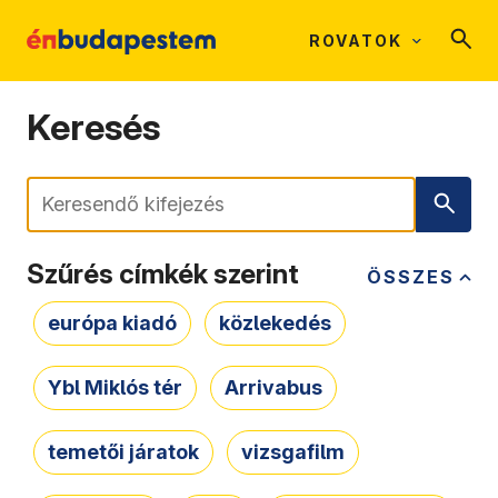
ROVATOK
Keresés
Keresés
Szűrés címkék szerint
ÖSSZES
európa kiadó
közlekedés
Ybl Miklós tér
Arrivabus
temetői járatok
vizsgafilm