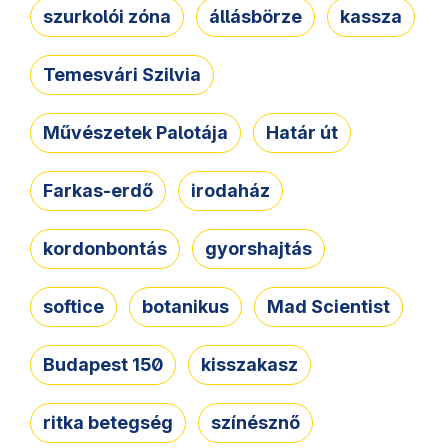
szurkolói zóna
állásbörze
kassza
Temesvári Szilvia
Művészetek Palotája
Határ út
Farkas-erdő
irodaház
kordonbontás
gyorshajtás
softice
botanikus
Mad Scientist
Budapest 150
kisszakasz
ritka betegség
színésznő