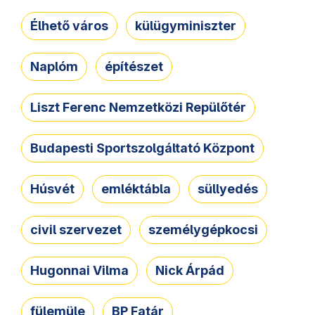
Élhető város
külügyminiszter
Naplóm
építészet
Liszt Ferenc Nemzetközi Repülőtér
Budapesti Sportszolgáltató Központ
Húsvét
emléktábla
süllyedés
civil szervezet
személygépkocsi
Hugonnai Vilma
Nick Árpád
fülemüle
BP Fatár