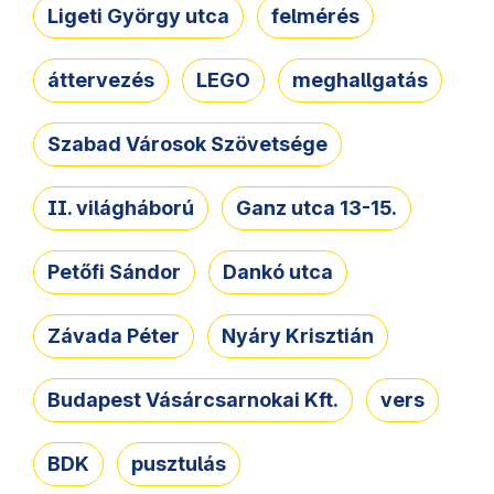
Ligeti György utca
felmérés
áttervezés
LEGO
meghallgatás
Szabad Városok Szövetsége
II. világháború
Ganz utca 13-15.
Petőfi Sándor
Dankó utca
Závada Péter
Nyáry Krisztián
Budapest Vásárcsarnokai Kft.
vers
BDK
pusztulás