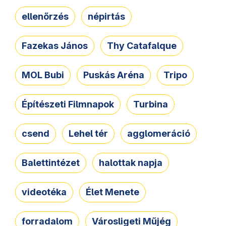
ellenőrzés
népirtás
Fazekas János
Thy Catafalque
MOL Bubi
Puskás Aréna
Tripo
Építészeti Filmnapok
Turbina
csend
Lehel tér
agglomeráció
Balettintézet
halottak napja
videotéka
Élet Menete
forradalom
Városligeti Műjég