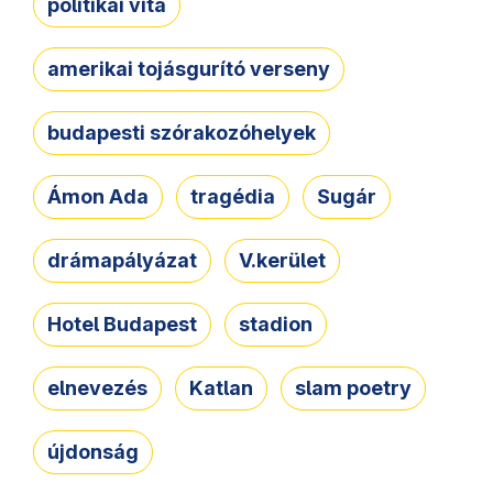
politikai vita
amerikai tojásgurító verseny
budapesti szórakozóhelyek
Ámon Ada
tragédia
Sugár
drámapályázat
V.kerület
Hotel Budapest
stadion
elnevezés
Katlan
slam poetry
újdonság