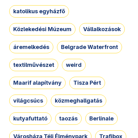
katolikus egyházfő
Közlekedési Múzeum
Vállalkozások
áremelkedés
Belgrade Waterfront
textilművészet
weird
Maarif alapítvány
Tisza Pért
világcsúcs
közmeghallgatás
kutyafuttató
taozás
Berlinale
Városháza Téli Élménypark
Trafibox