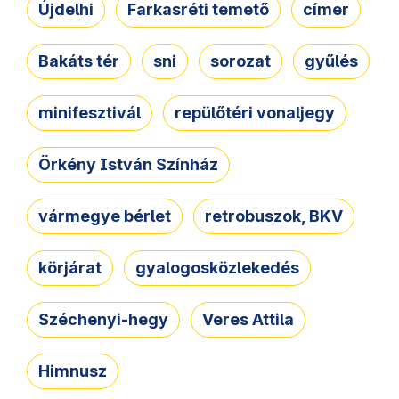
Újdelhi
Farkasréti temető
címer
Bakáts tér
sni
sorozat
gyűlés
minifesztivál
repülőtéri vonaljegy
Örkény István Színház
vármegye bérlet
retrobuszok, BKV
körjárat
gyalogosközlekedés
Széchenyi-hegy
Veres Attila
Himnusz