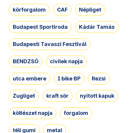
körforgalom
CAF
Népliget
Budapest Sportiroda
Kádár Tamás
Budapesti Tavaszi Fesztivál
BENDZSÓ
civilek napja
utca embere
I bike BP
Rezsi
Zugliget
kraft sör
nyitott kapuk
költészet napja
forgalom
téli gumi
metal