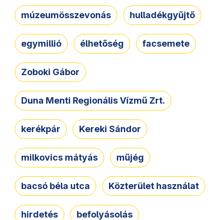
múzeumösszevonás
hulladékgyűjtő
egymillió
élhetőség
facsemete
Zoboki Gábor
Duna Menti Regionális Vízmű Zrt.
kerékpár
Kereki Sándor
milkovics mátyás
műjég
bacsó béla utca
Közterület használat
hirdetés
befolyásolás