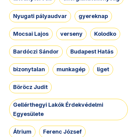
Nyugati pályaudvar
gyereknap
Mocsai Lajos
verseny
Kolodko
Bardóczi Sándor
Budapest Hatás
bizonytalan
munkagép
liget
Böröcz Judit
Gellérthegyi Lakók Érdekvédelmi
Egyesülete
Átrium
Ferenc József