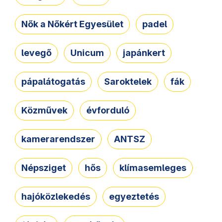
Nők a Nőkért Egyesület
padel
levegő
Unicum
japánkert
pápalátogatás
Saroktelek
fák
Közművek
évforduló
kamerarendszer
ANTSZ
Népsziget
hős
klímasemleges
hajóközlekedés
egyeztetés