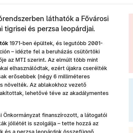
órendszerben láthatók a Fővárosi
 tigrisei és perzsa leopárdjai.
utók
1971-ben épültek, és legutóbb 2001-
ión – idézte fel a beruházás csütörtöki
ője az MTI szerint. Az elmúlt több mint
akai elhasználódtak, ezért újakra cserélték
sak erősebbek (négy 6 milliméteres
is növelték. Az ablakokhoz vezető
lakítottak, lehetővé téve az akadálymentes
si Önkormányzat finanszírozott, a látogatói
 jóllétét is szolgálja – tette hozzá az
risek és a perzsa leopárdok összefüggő