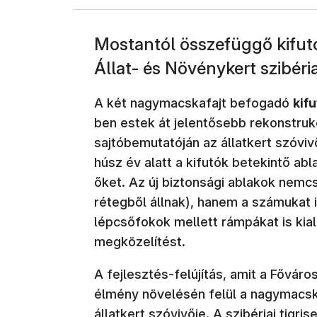
Mostantól összefüggő kifut
Állat- és Növénykert szibériai
A két nagymacskafajt befogadó
kif
ben estek át jelentősebb rekonstrukc
sajtóbemutatóján az állatkert szóviv
húsz év alatt a kifutók betekintő abl
őket. Az új biztonsági ablakok nemc
rétegből állnak), hanem a számukat 
lépcsőfokok mellett rámpákat is kia
megközelítést.
A fejlesztés-felújítás, amit a Főváro
élmény növelésén felül a nagymacskák
állatkert szóvivője. A szibériai tig