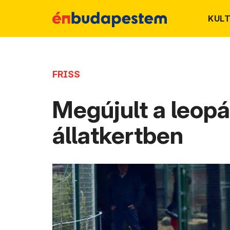
KUL
FRISS
Megújult a leopár
állatkertben