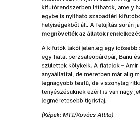
kifutórendszerben láthatók, amely h
egybe is nyitható szabadtéri kifutóbó
helyiségekből áll. A felújítás során 
megnövelték az állatok rendelkezésé
A kifutók lakói jelenleg egy idősebb 
egy fiatal perzsaleopárdpár, Banu 
születtek kölykeik. A fiatalok – Ami
anyaállattal, de méretben már alig m
legnagyobb testű, de viszonylag ritk
tenyészésüknek ezért is van nagy jele
legméretesebb tigrisfaj.
(Képek: MTI/Kovács Attila)