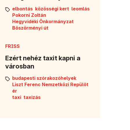
elbontás
közösségi kert
leomlás
Pokorni Zoltán
Hegyvidéki Önkormányzat
Böszörményi út
FRISS
Ezért nehéz taxit kapni a
városban
budapesti szórakozóhelyek
Liszt Ferenc Nemzetközi Repülőt
ér
taxi
taxizás