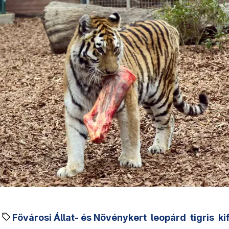
Fővárosi Állat- és Növénykert
leopárd
tigris
ki