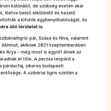
árom különálló, de szükség esetén akár
l, illetve belső elkülönítő és kezelő
javították a kifutók egybenyithatóságát, és
re álló területet is
.
szibériaitigris-pár, Szása és Niva, valamint
és Akhmut, akiknek 2021 szeptemberében
r és Arya – még most is együtt élnek az
aradnak el tőle. A perzsa leopárd a
a párducfaj, sikeres budapesti
ntősége. A szibériai tigris szintén a