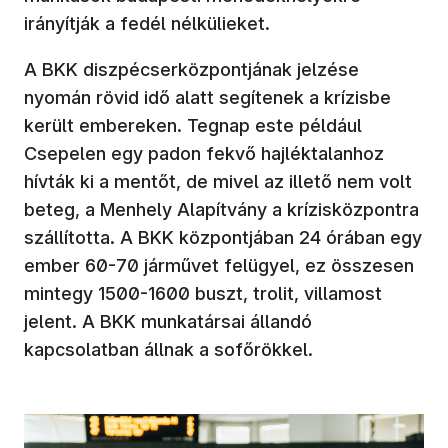
irányítják a fedél nélkülieket.
A BKK diszpécserközpontjának jelzése
nyomán rövid idő alatt segítenek a krízisbe
került embereken. Tegnap este például
Csepelen egy padon fekvő hajléktalanhoz
hívták ki a mentőt, de mivel az illető nem volt
beteg, a Menhely Alapítvány a krízisközpontra
szállította. A BKK központjában 24 órában egy
ember 60-70 járművet felügyel, ez összesen
mintegy 1500-1600 buszt, trolit, villamost
jelent. A BKK munkatársai állandó
kapcsolatban állnak a sofőrökkel.