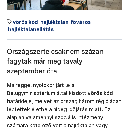
vörös kód
hajléktalan
főváros
hajléktalanellátás
Országszerte csaknem százan
fagytak már meg tavaly
szeptember óta.
Ma reggel nyolckor járt le a
Belügyminisztérium által kiadott
vörös kód
h
atárideje, melyet az ország három régiójában
léptettek életbe a hideg időjárás miatt. Ez
alapján valamennyi szociális intézmény
számára kötelező volt a hajléktalan vagy