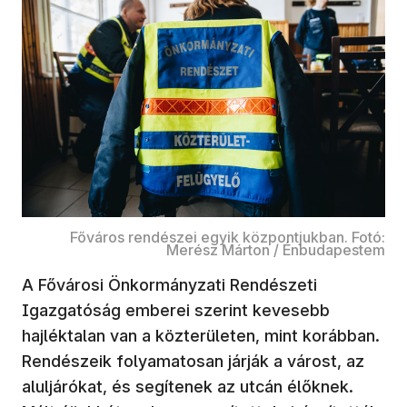
Főváros rendészei egyik központjukban. Fotó:
Merész Márton / Énbudapestem
A Fővárosi Önkormányzati Rendészeti
Igazgatóság emberei szerint kevesebb
hajléktalan van a közterületen, mint korábban.
Rendészeik folyamatosan járják a várost, az
aluljárókat, és segítenek az utcán élőknek.