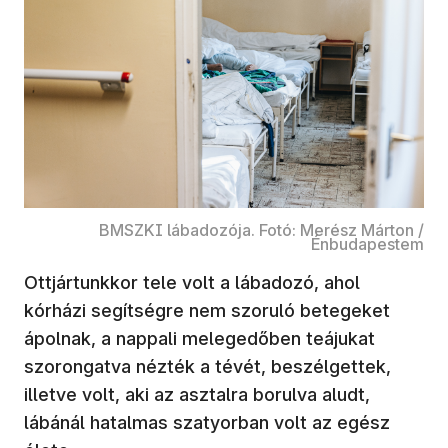
BMSZKI lábadozója. Fotó: Merész Márton /
Énbudapestem
Ottjártunkkor tele volt a lábadozó, ahol
kórházi segítségre nem szoruló betegeket
ápolnak, a nappali melegedőben teájukat
szorongatva nézték a tévét, beszélgettek,
illetve volt, aki az asztalra borulva aludt,
lábánál hatalmas szatyorban volt az egész