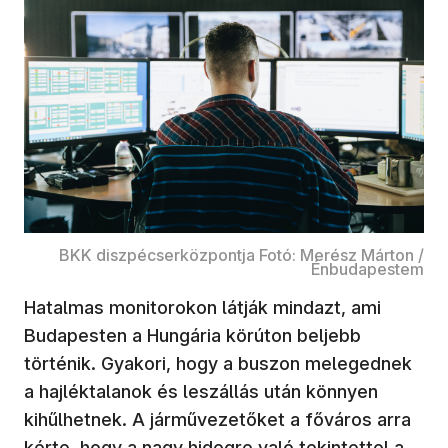
BKK diszpécserközpontja Fotó: Merész Márton /
Énbudapestem
Hatalmas monitorokon látják mindazt, ami
Budapesten a Hungária körúton beljebb
történik. Gyakori, hogy a buszon melegednek
a hajléktalanok és leszállás után könnyen
kihűlhetnek. A járművezetőket a főváros arra
kérte, hogy a nagy hidegre való tekintettel a