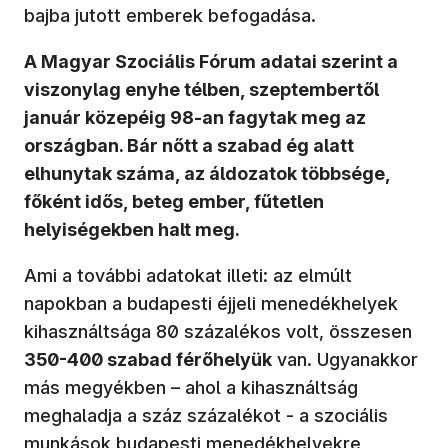
bajba jutott emberek befogadása.
A Magyar Szociális Fórum adatai szerint a
viszonylag enyhe télben, szeptembertől
január közepéig 98-an fagytak meg az
országban. Bár nőtt a szabad ég alatt
elhunytak száma, az áldozatok többsége,
főként idős, beteg ember, fűtetlen
helyiségekben halt meg.
Ami a további adatokat illeti: az elmúlt
napokban a budapesti éjjeli menedékhelyek
kihasználtsága 80 százalékos volt, összesen
350-400 szabad férőhelyük
van. Ugyanakkor
más megyékben – ahol a kihasználtság
meghaladja a száz százalékot - a szociális
munkások budapesti menedékhelyekre