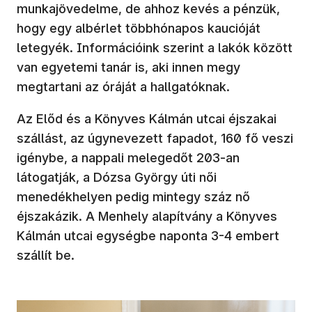
munkajövedelme, de ahhoz kevés a pénzük,
hogy egy albérlet többhónapos kaucióját
letegyék. Információink szerint a lakók között
van egyetemi tanár is, aki innen megy
megtartani az óráját a hallgatóknak.
Az Előd és a Könyves Kálmán utcai éjszakai
szállást, az úgynevezett fapadot, 160 fő veszi
igénybe, a nappali melegedőt 203-an
látogatják, a Dózsa György úti női
menedékhelyen pedig mintegy száz nő
éjszakázik. A Menhely alapítvány a Könyves
Kálmán utcai egységbe naponta 3-4 embert
szállít be.