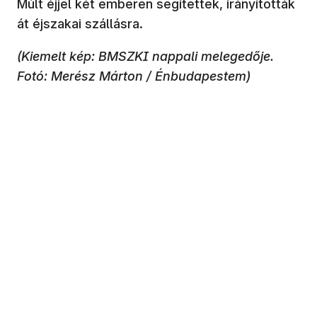
Múlt éjjel két emberen segítettek, irányították
át éjszakai szállásra.
(Kiemelt kép: BMSZKI nappali melegedője.
Fotó: Merész Márton / Énbudapestem)