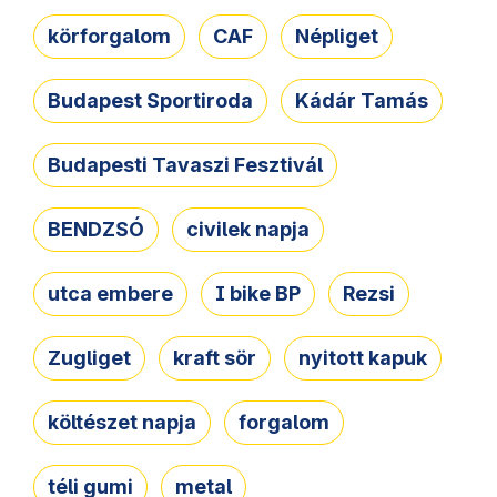
körforgalom
CAF
Népliget
Budapest Sportiroda
Kádár Tamás
Budapesti Tavaszi Fesztivál
BENDZSÓ
civilek napja
utca embere
I bike BP
Rezsi
Zugliget
kraft sör
nyitott kapuk
költészet napja
forgalom
téli gumi
metal