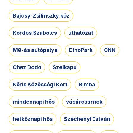
Bajcsy-Zsilinszky köz
Kordos Szabolcs
úthálózat
M0-ás autópálya
DinoPark
CNN
Chez Dodo
Szélkapu
Kőris Közösségi Kert
Bimba
mindennapi hős
vásárcsarnok
hétköznapi hős
Széchenyi István