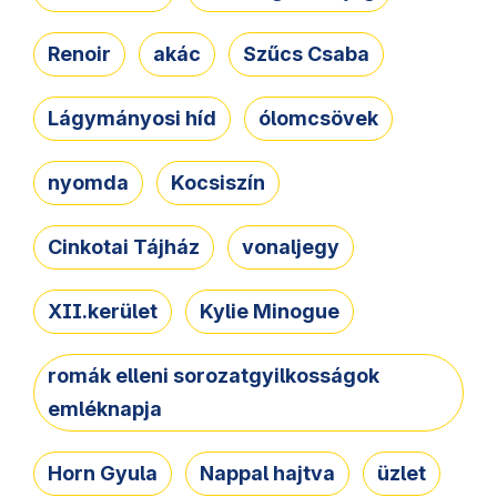
Renoir
akác
Szűcs Csaba
Lágymányosi híd
ólomcsövek
nyomda
Kocsiszín
Cinkotai Tájház
vonaljegy
XII.kerület
Kylie Minogue
romák elleni sorozatgyilkosságok
emléknapja
Horn Gyula
Nappal hajtva
üzlet