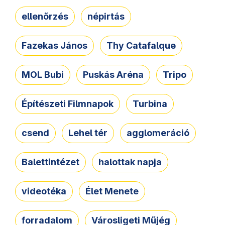
ellenőrzés
népirtás
Fazekas János
Thy Catafalque
MOL Bubi
Puskás Aréna
Tripo
Építészeti Filmnapok
Turbina
csend
Lehel tér
agglomeráció
Balettintézet
halottak napja
videotéka
Élet Menete
forradalom
Városligeti Műjég