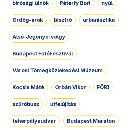
bírósági ülnök
Péterfy Bori
nyúl
Ördög-árok
bisztró
urbanisztika
Alsó-Jegenye-völgy
Budapest FotóFesztivál
Városi Tömegközlekedési Múzeum
Kocsis Máté
Orbán Vikor
FÖRI
szűrőbusz
útfelújítás
teherpályaudvar
Budapest Maraton