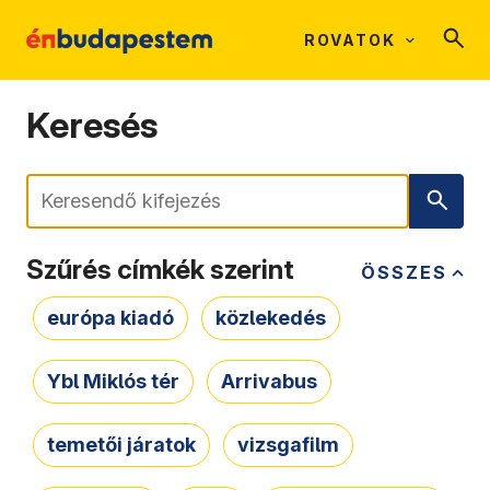
ROVATOK
Keresés
Keresés
Szűrés címkék szerint
ÖSSZES
európa kiadó
közlekedés
Ybl Miklós tér
Arrivabus
temetői járatok
vizsgafilm