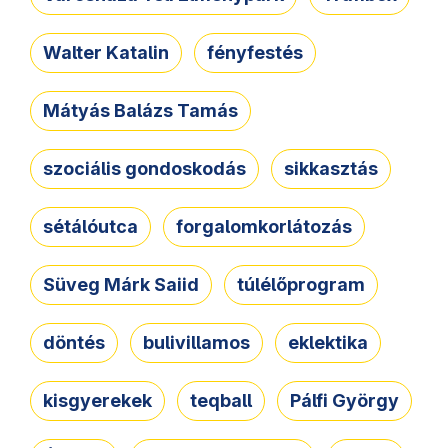
Walter Katalin
fényfestés
Mátyás Balázs Tamás
szociális gondoskodás
sikkasztás
sétálóutca
forgalomkorlátozás
Süveg Márk Saiid
túlélőprogram
döntés
bulivillamos
eklektika
kisgyerekek
teqball
Pálfi György