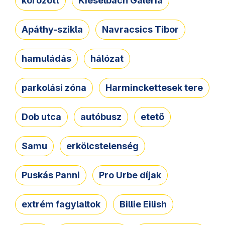
körözött
Kieselbach Galéria
Apáthy-szikla
Navracsics Tibor
hamuládás
hálózat
parkolási zóna
Harminckettesek tere
Dob utca
autóbusz
etető
Samu
erkölcstelenség
Puskás Panni
Pro Urbe díjak
extrém fagylaltok
Billie Eilish