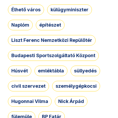
Élhető város
külügyminiszter
Naplóm
építészet
Liszt Ferenc Nemzetközi Repülőtér
Budapesti Sportszolgáltató Központ
Húsvét
emléktábla
süllyedés
civil szervezet
személygépkocsi
Hugonnai Vilma
Nick Árpád
fülemüle
BP Fatár