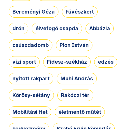
Bereményi Géza
Füvészkert
drón
élvefogó csapda
Abbázia
csúszdadomb
Pion István
vízi sport
Fidesz-székház
edzés
nyitott rakpart
Muhi András
Kőrösy-sétány
Rákóczi tér
Mobilitási Hét
életmentő műtét
kedvezmény
Szabó Ervin könyvtár