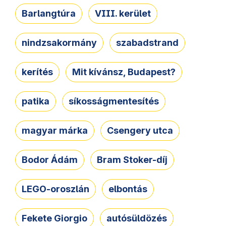
Barlangtúra
VIII. kerület
nindzsakormány
szabadstrand
kerítés
Mit kívánsz, Budapest?
patika
síkosságmentesítés
magyar márka
Csengery utca
Bodor Ádám
Bram Stoker-díj
LEGO-oroszlán
elbontás
Fekete Giorgio
autósüldözés