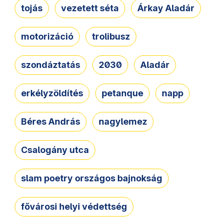
tojás
vezetett séta
Árkay Aladár
motorizáció
trolibusz
szondáztatás
2030
Aladár
erkélyzöldítés
petanque
napp
Béres András
nagylemez
Csalogány utca
slam poetry országos bajnokság
fővárosi helyi védettség