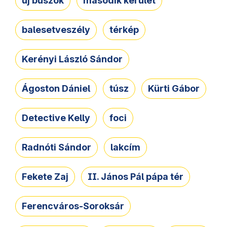
új buszok
második kerület
balesetveszély
térkép
Kerényi László Sándor
Ágoston Dániel
túsz
Kürti Gábor
Detective Kelly
foci
Radnóti Sándor
lakcím
Fekete Zaj
II. János Pál pápa tér
Ferencváros-Soroksár