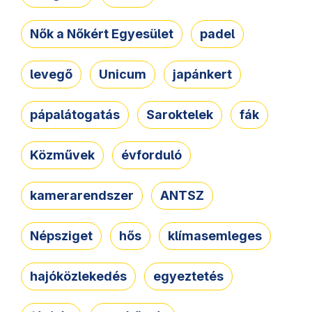
Nők a Nőkért Egyesület
padel
levegő
Unicum
japánkert
pápalátogatás
Saroktelek
fák
Közművek
évforduló
kamerarendszer
ANTSZ
Népsziget
hős
klímasemleges
hajóközlekedés
egyeztetés