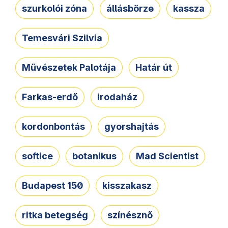
szurkolói zóna
állásbörze
kassza
Temesvári Szilvia
Művészetek Palotája
Határ út
Farkas-erdő
irodaház
kordonbontás
gyorshajtás
softice
botanikus
Mad Scientist
Budapest 150
kisszakasz
ritka betegség
színésznő