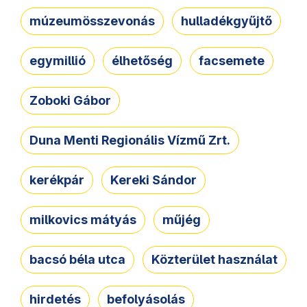
múzeumösszevonás
hulladékgyűjtő
egymillió
élhetőség
facsemete
Zoboki Gábor
Duna Menti Regionális Vízmű Zrt.
kerékpár
Kereki Sándor
milkovics mátyás
műjég
bacsó béla utca
Közterület használat
hirdetés
befolyásolás