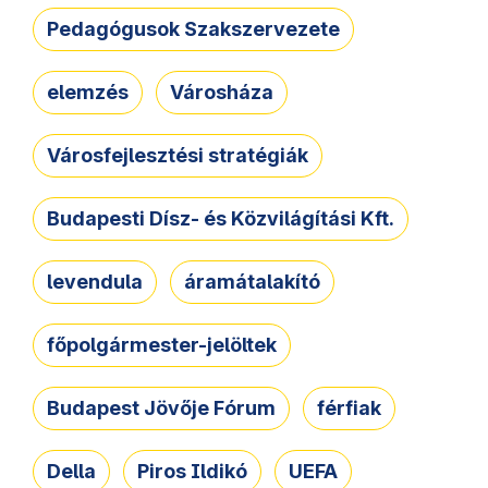
Pedagógusok Szakszervezete
elemzés
Városháza
Városfejlesztési stratégiák
Budapesti Dísz- és Közvilágítási Kft.
levendula
áramátalakító
főpolgármester-jelöltek
Budapest Jövője Fórum
férfiak
Della
Piros Ildikó
UEFA