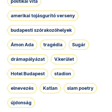
politikai vita
amerikai tojásgurító verseny
budapesti szórakozóhelyek
Ámon Ada
tragédia
Sugár
drámapályázat
V.kerület
Hotel Budapest
stadion
elnevezés
Katlan
slam poetry
újdonság