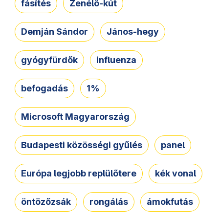
fásítés
Zenélő-kút
Demján Sándor
János-hegy
gyógyfürdők
influenza
befogadás
1%
Microsoft Magyarország
Budapesti közösségi gyűlés
panel
Európa legjobb replülőtere
kék vonal
öntözőzsák
rongálás
ámokfutás