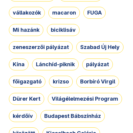
vállakozók
macaron
FUGA
Mi hazánk
biciklisáv
zeneszerzői pályázat
Szabad Új Hely
Kína
Lánchíd-piknik
pályázat
főigazgató
krizso
Borbíró Virgil
Dürer Kert
Világélelmezési Program
kérdőív
Budapest Bábszínház