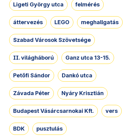
Ligeti György utca
felmérés
áttervezés
LEGO
meghallgatás
Szabad Városok Szövetsége
II. világháború
Ganz utca 13-15.
Petőfi Sándor
Dankó utca
Závada Péter
Nyáry Krisztián
Budapest Vásárcsarnokai Kft.
vers
BDK
pusztulás