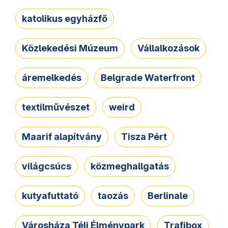
katolikus egyházfő
Közlekedési Múzeum
Vállalkozások
áremelkedés
Belgrade Waterfront
textilművészet
weird
Maarif alapítvány
Tisza Pért
világcsúcs
közmeghallgatás
kutyafuttató
taozás
Berlinale
Városháza Téli Élménypark
Trafibox