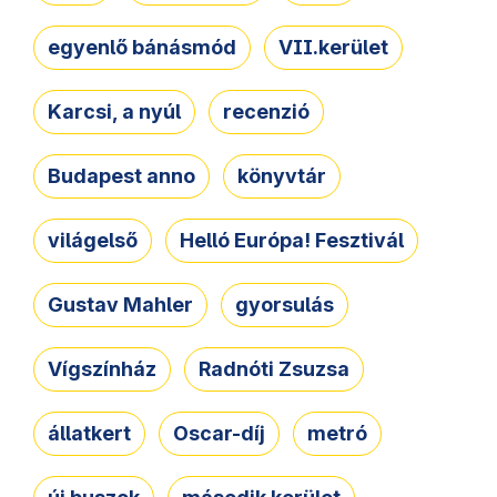
egyenlő bánásmód
VII.kerület
Karcsi, a nyúl
recenzió
Budapest anno
könyvtár
világelső
Helló Európa! Fesztivál
Gustav Mahler
gyorsulás
Vígszínház
Radnóti Zsuzsa
állatkert
Oscar-díj
metró