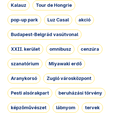
Kalauz
Tour de Hongrie
pop-up park
Luz Casal
akció
Budapest-Belgrád vasútvonal
XXII. kerület
omnibusz
cenzúra
szanatórium
Miyawaki erdő
Aranykorsó
Zugló városközpont
Pesti alsórakpart
beruházási törvény
képzőművészet
lábnyom
tervek