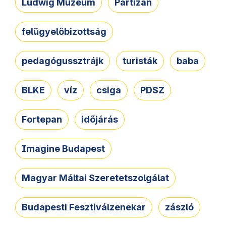
Ludwig Múzeum
Partizán
felügyelőbizottság
pedagógussztrájk
turisták
baba
BLKE
víz
csiga
PDSZ
Fortepan
időjárás
Imagine Budapest
Magyar Máltai Szeretetszolgálat
Budapesti Fesztiválzenekar
zászló