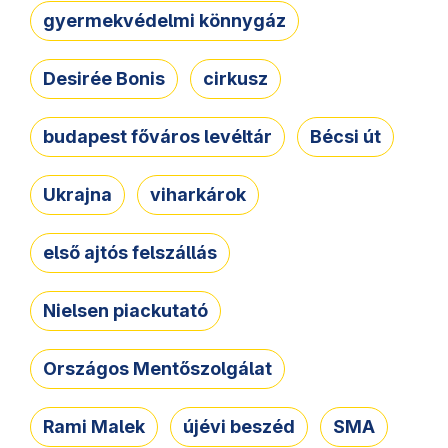
gyermekvédelmi könnygáz
Desirée Bonis
cirkusz
budapest főváros levéltár
Bécsi út
Ukrajna
viharkárok
első ajtós felszállás
Nielsen piackutató
Országos Mentőszolgálat
Rami Malek
újévi beszéd
SMA