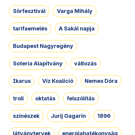
Sörfesztivál
Varga Mihály
tarifaemelés
A Sakál napja
Budapest Nagyregény
Soteria Alapítvány
változás
Ikarus
Víz Koalíció
Nemes Dóra
troli
oktatás
felszólítás
színészek
Jurij Gagarin
1896
látványtervek
energiahatékonyság