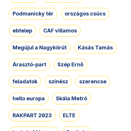
Podmanicky tér
országos csúcs
ebtelep
CAF villamos
Megújul a Nagykörút
Kásás Tamás
Árasztó-part
Szép Ernő
feladatok
színész
szerencse
hello europa
Skála Metró
RAKPART 2023
ELTE