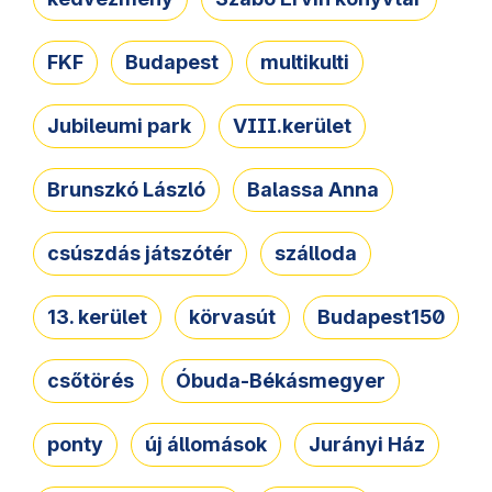
FKF
Budapest
multikulti
Jubileumi park
VIII.kerület
Brunszkó László
Balassa Anna
csúszdás játszótér
szálloda
13. kerület
körvasút
Budapest150
csőtörés
Óbuda-Békásmegyer
ponty
új állomások
Jurányi Ház