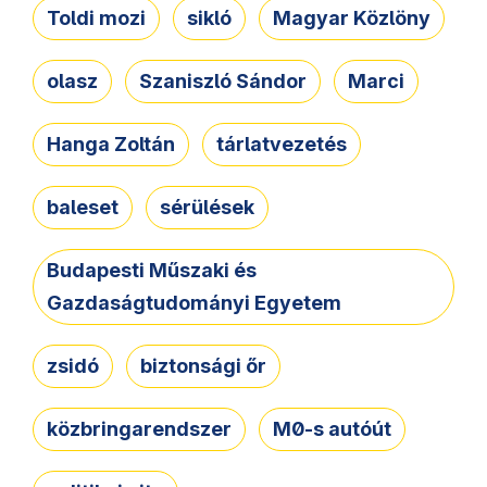
Toldi mozi
sikló
Magyar Közlöny
olasz
Szaniszló Sándor
Marci
Hanga Zoltán
tárlatvezetés
baleset
sérülések
Budapesti Műszaki és
Gazdaságtudományi Egyetem
zsidó
biztonsági őr
közbringarendszer
M0-s autóút