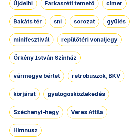
Újdelhi
Farkasréti temető
címer
Bakáts tér
sni
sorozat
gyűlés
minifesztivál
repülőtéri vonaljegy
Örkény István Színház
vármegye bérlet
retrobuszok, BKV
körjárat
gyalogosközlekedés
Széchenyi-hegy
Veres Attila
Himnusz