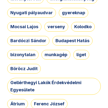
Nyugati pályaudvar
gyereknap
Mocsai Lajos
verseny
Kolodko
Bardóczi Sándor
Budapest Hatás
bizonytalan
munkagép
liget
Böröcz Judit
Gellérthegyi Lakók Érdekvédelmi
Egyesülete
Átrium
Ferenc József