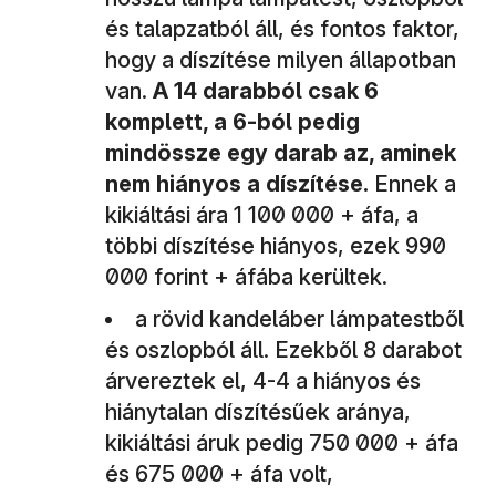
és talapzatból áll, és fontos faktor,
hogy a díszítése milyen állapotban
van.
A 14 darabból csak 6
komplett, a 6-ból pedig
mindössze egy darab az, aminek
nem hiányos a díszítése.
Ennek a
kikiáltási ára 1 100 000 + áfa, a
többi díszítése hiányos, ezek 990
000 forint + áfába kerültek.
a rövid kandeláber lámpatestből
és oszlopból áll. Ezekből 8 darabot
árvereztek el, 4-4 a hiányos és
hiánytalan díszítésűek aránya,
kikiáltási áruk pedig 750 000 + áfa
és 675 000 + áfa volt,