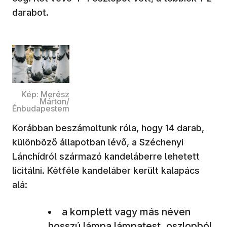
darabot.
Kép: Merész
Márton/
Énbudapestem
Korábban beszámoltunk róla, hogy 14 darab,
különböző állapotban lévő, a Széchenyi
Lánchídról származó kandeláberre lehetett
licitálni. Kétféle kandeláber került kalapács
alá:
a komplett vagy más néven
hosszú lámpa lámpatest, oszlopból