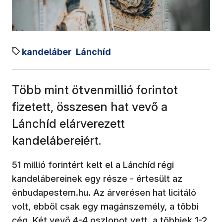
kandeláber
Lánchíd
Több mint ötvenmillió forintot
fizetett, összesen hat vevő a
Lánchíd elárverezett
kandelábereiért.
51 millió forintért kelt el a Lánchíd régi
kandelábereinek egy része - értesült az
énbudapestem.hu. Az árverésen hat licitáló
volt, ebből csak egy magánszemély, a többi
cég. Két vevő 4-4 oszlopot vett, a többiek 1-2