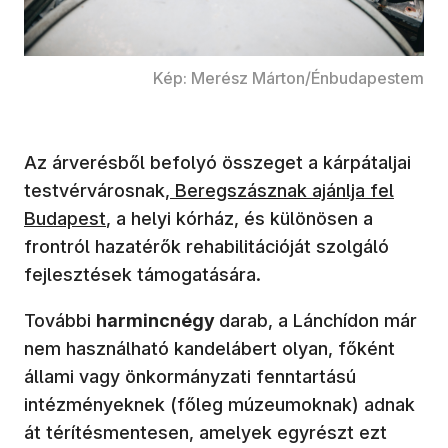
Kép: Merész Márton/Énbudapestem
Az árverésből befolyó összeget a kárpátaljai
testvérvárosnak,
Beregszásznak ajánlja fel
Budapest
, a helyi kórház, és különösen a
frontról hazatérők rehabilitációját szolgáló
fejlesztések támogatására.
További
harmincnégy
darab, a Lánchídon már
nem használható kandelábert olyan, főként
állami vagy önkormányzati fenntartású
intézményeknek (főleg múzeumoknak) adnak
át térítésmentesen, amelyek egyrészt ezt