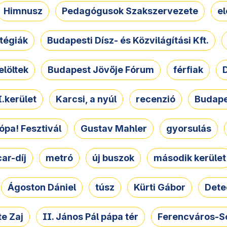
Himnusz
Pedagógusok Szakszervezete
e
atégiák
Budapesti Dísz- és Közvilágítási Kft.
elöltek
Budapest Jövője Fórum
férfiak
D
.kerület
Karcsi, a nyúl
recenzió
Budape
ópa! Fesztivál
Gustav Mahler
gyorsulás
ar-díj
metró
új buszok
második kerület
Ágoston Dániel
túsz
Kürti Gábor
Dete
e Zaj
II. János Pál pápa tér
Ferencváros-S