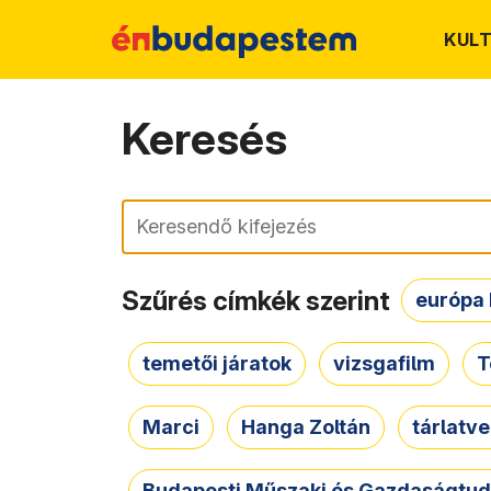
KUL
Keresés
Keresés
Szűrés címkék szerint
európa 
temetői járatok
vizsgafilm
T
Marci
Hanga Zoltán
tárlatv
Budapesti Műszaki és Gazdaságtu