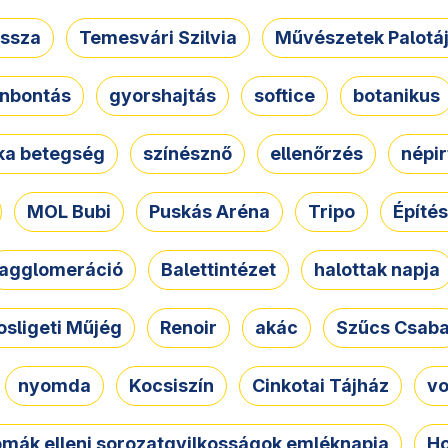
ssza
Temesvári Szilvia
Művészetek Palotá
nbontás
gyorshajtás
softice
botanikus
tka betegség
színésznő
ellenőrzés
népir
MOL Bubi
Puskás Aréna
Tripo
Építés
agglomeráció
Balettintézet
halottak napja
osligeti Műjég
Renoir
akác
Szűcs Csab
nyomda
Kocsiszín
Cinkotai Tájház
vo
omák elleni sorozatgyilkosságok emléknapja
Ho