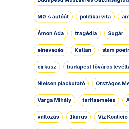
M0-s autóút
politikai vita
am
Ámon Ada
tragédia
Sugár
elnevezés
Katlan
slam poet
cirkusz
budapest főváros levélt
Nielsen piackutató
Országos Me
Varga Mihály
tarifaemelés
A
változás
Ikarus
Víz Koalíció