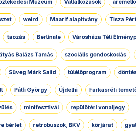
özlekedési Múzeum
Vállalkozások
áremelk
szet
weird
Maarif alapítvány
Tisza Pér
taozás
Berlinale
Városháza Téli Élmény
átyás Balázs Tamás
szociális gondoskodás
Süveg Márk Saiid
túlélőprogram
dönté
ll
Pálfi György
Újdelhi
Farkasréti temet
yűlés
minifesztivál
repülőtéri vonaljegy
e bérlet
retrobuszok, BKV
körjárat
gya