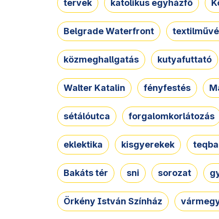
tervek
katolikus egyházfő
K
Belgrade Waterfront
textilművé
közmeghallgatás
kutyafuttató
Walter Katalin
fényfestés
M
sétálóutca
forgalomkorlátozás
eklektika
kisgyerekek
teqba
Bakáts tér
sni
sorozat
g
Örkény István Színház
vármegy