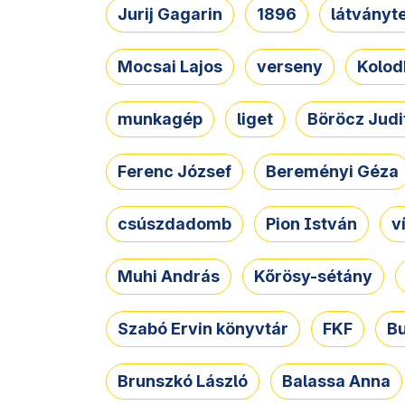
Jurij Gagarin
1896
látványt
Mocsai Lajos
verseny
Kolod
munkagép
liget
Böröcz Judi
Ferenc József
Bereményi Géza
csúszdadomb
Pion István
v
Muhi András
Kőrösy-sétány
Szabó Ervin könyvtár
FKF
B
Brunszkó László
Balassa Anna