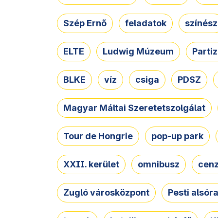
Szép Ernő
feladatok
színész
ELTE
Ludwig Múzeum
Parti
BLKE
víz
csiga
PDSZ
Magyar Máltai Szeretetszolgálat
Tour de Hongrie
pop-up park
XXII. kerület
omnibusz
cen
Zugló városközpont
Pesti alsór