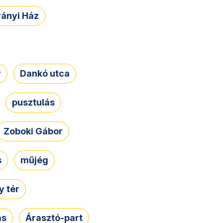
rányi Ház
r
Dankó utca
pusztulás
Zoboki Gábor
s
műjég
 tér
ás
Árasztó-part