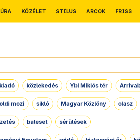
TÚRA
KÖZÉLET
STÍLUS
ARCOK
FRISS
kiadó
közlekedés
Ybl Miklós tér
Arriva
oldi mozi
sikló
Magyar Közlöny
olasz
ezetés
baleset
sérülések
dományi Egyetem
zsidó
biztonsági őr
kö