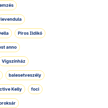
lemzés
levendula
ella
Piros Ildikó
st anno
Vígszínház
balesetveszély
ctive Kelly
foci
oroksár