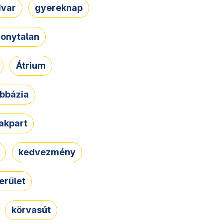
dvar
gyereknap
zonytalan
Átrium
bbázia
rakpart
kedvezmény
erület
körvasút