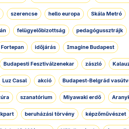
szerencse
hello europa
Skála Metró
zán
felügyelőbizottság
pedagógussztrájk
Fortepan
időjárás
Imagine Budapest
Budapesti Fesztiválzenekar
zászló
Kalau
Luz Casal
akció
Budapest-Belgrád vasútv
zúra
szanatórium
Miyawaki erdő
Arany
akpart
beruházási törvény
képzőművészet