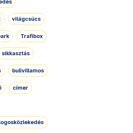
edés
t
világcsúcs
park
Trafibox
sikkasztás
s
bulivillamos
ő
címer
logosközlekedés