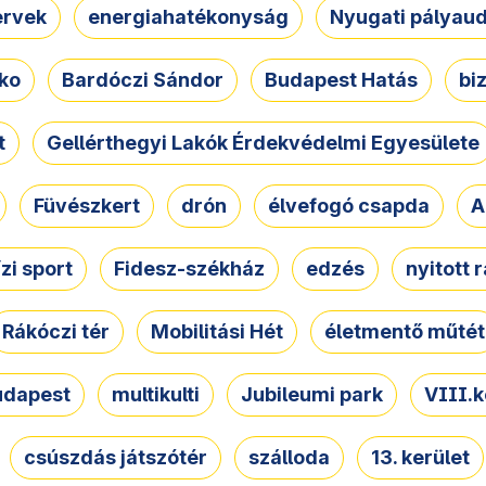
ervek
energiahatékonyság
Nyugati pályau
ko
Bardóczi Sándor
Budapest Hatás
bi
t
Gellérthegyi Lakók Érdekvédelmi Egyesülete
Füvészkert
drón
élvefogó csapda
A
ízi sport
Fidesz-székház
edzés
nyitott 
Rákóczi tér
Mobilitási Hét
életmentő műtét
udapest
multikulti
Jubileumi park
VIII.k
csúszdás játszótér
szálloda
13. kerület