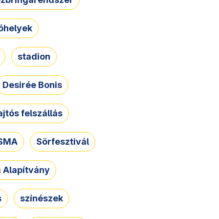
óhelyek
stadion
Desirée Bonis
ajtós felszállás
SMA
Sörfesztivál
a Alapítvány
s
színészek