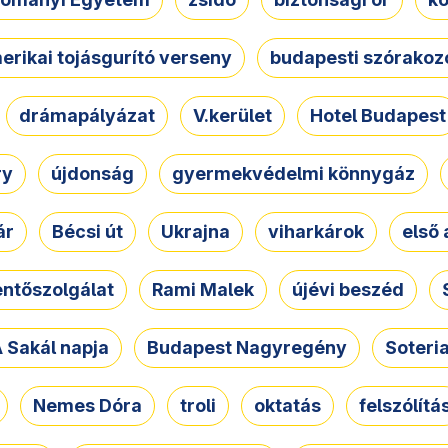
erikai tojásgurító verseny
budapesti szórakoz
drámapályázat
V.kerület
Hotel Budapest
ry
újdonság
gyermekvédelmi könnygáz
ár
Bécsi út
Ukrajna
viharkárok
első 
ntőszolgálat
Rami Malek
újévi beszéd
 Sakál napja
Budapest Nagyregény
Soteri
Nemes Dóra
troli
oktatás
felszólítá