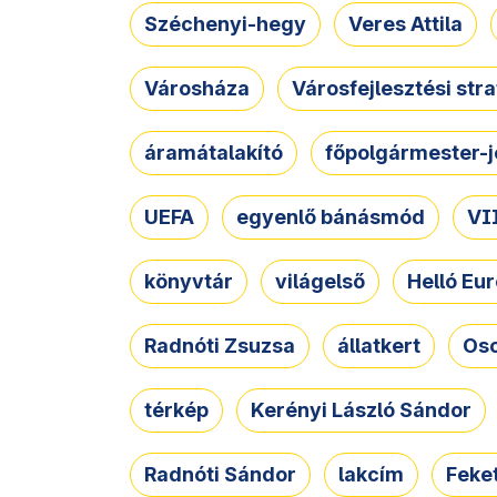
Széchenyi-hegy
Veres Attila
Városháza
Városfejlesztési str
áramátalakító
főpolgármester-j
UEFA
egyenlő bánásmód
VII
könyvtár
világelső
Helló Eur
Radnóti Zsuzsa
állatkert
Osc
térkép
Kerényi László Sándor
Radnóti Sándor
lakcím
Feket