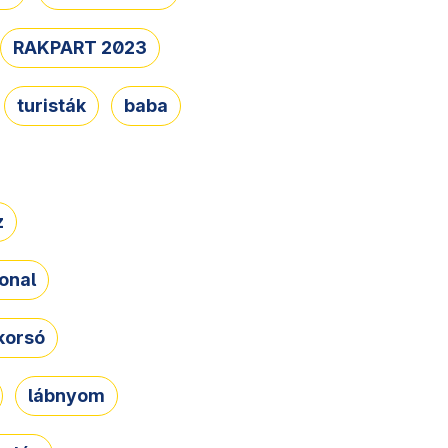
RAKPART 2023
turisták
baba
z
onal
korsó
lábnyom