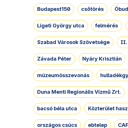
Budapest150
csőtörés
Óbud
Ligeti György utca
felmérés
Szabad Városok Szövetsége
II
Závada Péter
Nyáry Krisztián
múzeumösszevonás
hulladékgy
Duna Menti Regionális Vízmű Zrt.
bacsó béla utca
Közterület hasz
országos csúcs
ebtelep
CAF