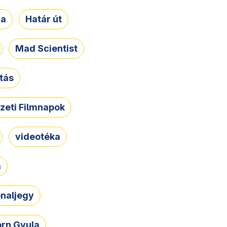
ja
Határ út
Mad Scientist
tás
zeti Filmnapok
videotéka
a
naljegy
rn Gyula