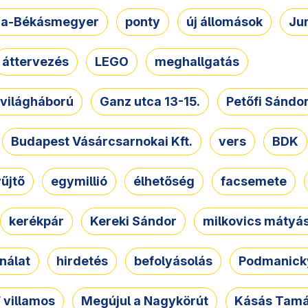
a-Békásmegyer
ponty
új állomások
Ju
áttervezés
LEGO
meghallgatás
. világháború
Ganz utca 13-15.
Petőfi Sándo
Budapest Vásárcsarnokai Kft.
vers
BDK
űjtő
egymillió
élhetőség
facsemete
kerékpár
Kereki Sándor
milkovics mátyá
nálat
hirdetés
befolyásolás
Podmanicky
 villamos
Megújul a Nagykörút
Kásás Tam