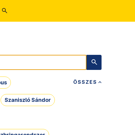
ÖSSZES
bus
Szaniszló Sándor
zbringarendszer