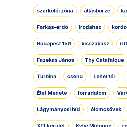
szurkolói zóna
állásbörze
ka
Farkas-erdő
irodaház
kordo
Budapest 150
kisszakasz
ri
Fazekas János
Thy Catafalque
Turbina
csend
Lehel tér
Élet Menete
forradalom
Vár
Lágymányosi híd
ólomcsövek
XII.kerület
Kylie Minogue
r