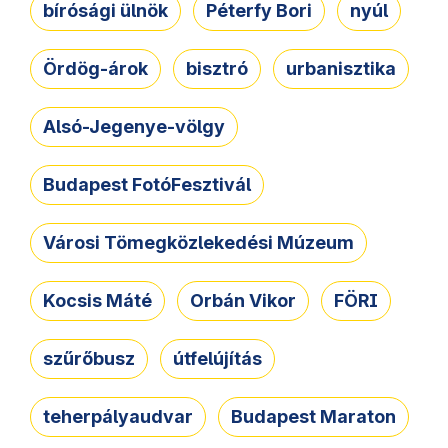
bírósági ülnök
Péterfy Bori
nyúl
Ördög-árok
bisztró
urbanisztika
Alsó-Jegenye-völgy
Budapest FotóFesztivál
Városi Tömegközlekedési Múzeum
Kocsis Máté
Orbán Vikor
FÖRI
szűrőbusz
útfelújítás
teherpályaudvar
Budapest Maraton