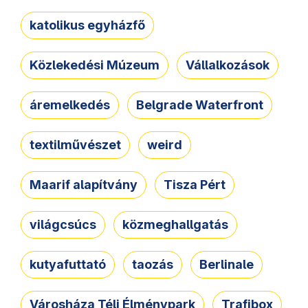
katolikus egyházfő
Közlekedési Múzeum
Vállalkozások
áremelkedés
Belgrade Waterfront
textilművészet
weird
Maarif alapítvány
Tisza Pért
világcsúcs
közmeghallgatás
kutyafuttató
taozás
Berlinale
Városháza Téli Élménypark
Trafibox