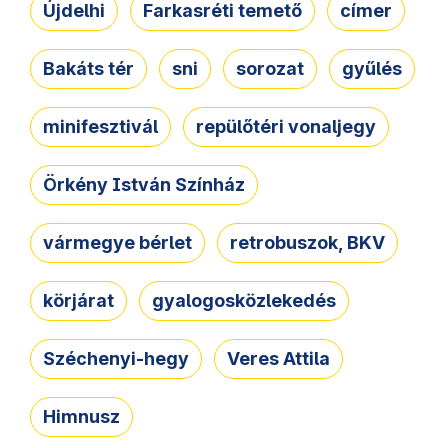
Újdelhi
Farkasréti temető
címer
Bakáts tér
sni
sorozat
gyűlés
minifesztivál
repülőtéri vonaljegy
Örkény István Színház
vármegye bérlet
retrobuszok, BKV
körjárat
gyalogosközlekedés
Széchenyi-hegy
Veres Attila
Himnusz