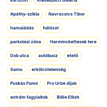
körözött
Kieselbach Galéria
Apáthy-szikla
Navracsics Tibor
hamuládás
hálózat
parkolási zóna
Harminckettesek tere
Dob utca
autóbusz
etető
Samu
erkölcstelenség
Puskás Panni
Pro Urbe díjak
extrém fagylaltok
Billie Eilish