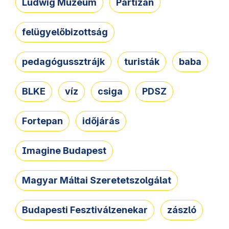
Ludwig Múzeum
Partizán
felügyelőbizottság
pedagógussztrájk
turisták
baba
BLKE
víz
csiga
PDSZ
Fortepan
időjárás
Imagine Budapest
Magyar Máltai Szeretetszolgálat
Budapesti Fesztiválzenekar
zászló