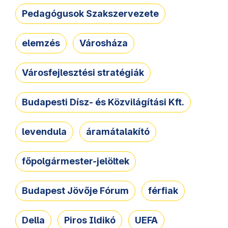
Pedagógusok Szakszervezete
elemzés
Városháza
Városfejlesztési stratégiák
Budapesti Dísz- és Közvilágítási Kft.
levendula
áramátalakító
főpolgármester-jelöltek
Budapest Jövője Fórum
férfiak
Della
Piros Ildikó
UEFA