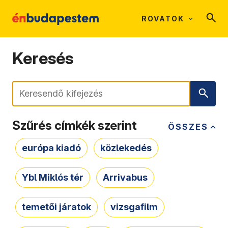
ROVATOK
Keresés
Keresés
Szűrés címkék szerint
ÖSSZES
európa kiadó
közlekedés
Ybl Miklós tér
Arrivabus
temetői járatok
vizsgafilm