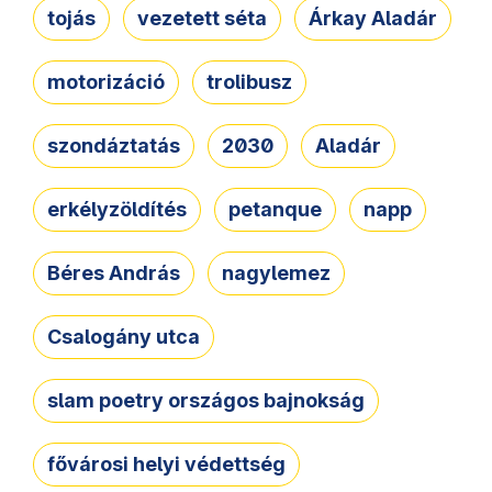
tojás
vezetett séta
Árkay Aladár
motorizáció
trolibusz
szondáztatás
2030
Aladár
erkélyzöldítés
petanque
napp
Béres András
nagylemez
Csalogány utca
slam poetry országos bajnokság
fővárosi helyi védettség