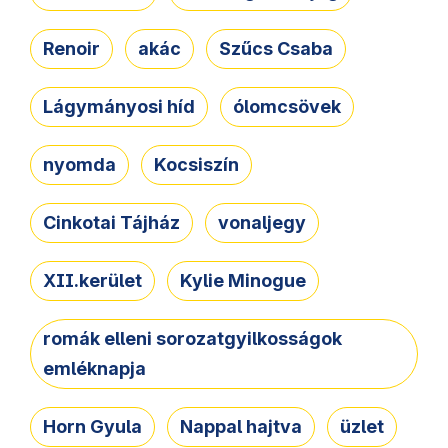
Renoir
akác
Szűcs Csaba
Lágymányosi híd
ólomcsövek
nyomda
Kocsiszín
Cinkotai Tájház
vonaljegy
XII.kerület
Kylie Minogue
romák elleni sorozatgyilkosságok
emléknapja
Horn Gyula
Nappal hajtva
üzlet