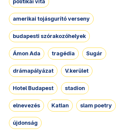
politikai vita
amerikai tojásgurító verseny
budapesti szórakozóhelyek
Ámon Ada
tragédia
Sugár
drámapályázat
V.kerület
Hotel Budapest
stadion
elnevezés
Katlan
slam poetry
újdonság