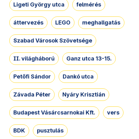
Ligeti György utca
felmérés
áttervezés
LEGO
meghallgatás
Szabad Városok Szövetsége
II. világháború
Ganz utca 13-15.
Petőfi Sándor
Dankó utca
Závada Péter
Nyáry Krisztián
Budapest Vásárcsarnokai Kft.
vers
BDK
pusztulás