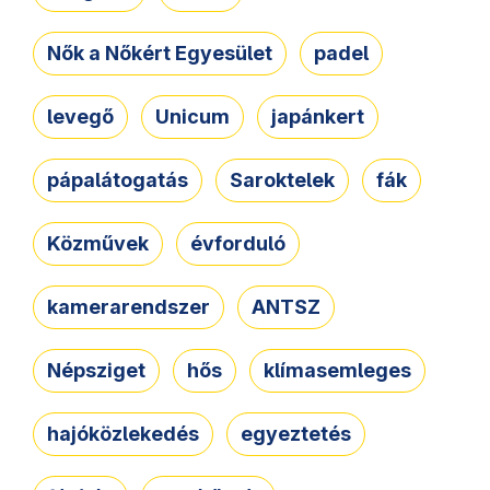
Nők a Nőkért Egyesület
padel
levegő
Unicum
japánkert
pápalátogatás
Saroktelek
fák
Közművek
évforduló
kamerarendszer
ANTSZ
Népsziget
hős
klímasemleges
hajóközlekedés
egyeztetés