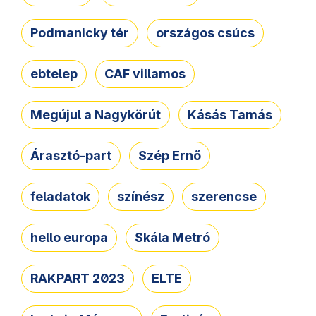
Podmanicky tér
országos csúcs
ebtelep
CAF villamos
Megújul a Nagykörút
Kásás Tamás
Árasztó-part
Szép Ernő
feladatok
színész
szerencse
hello europa
Skála Metró
RAKPART 2023
ELTE