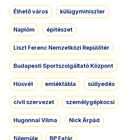
Élhető város
külügyminiszter
Naplóm
építészet
Liszt Ferenc Nemzetközi Repülőtér
Budapesti Sportszolgáltató Központ
Húsvét
emléktábla
süllyedés
civil szervezet
személygépkocsi
Hugonnai Vilma
Nick Árpád
fülemüle
BP Fatár