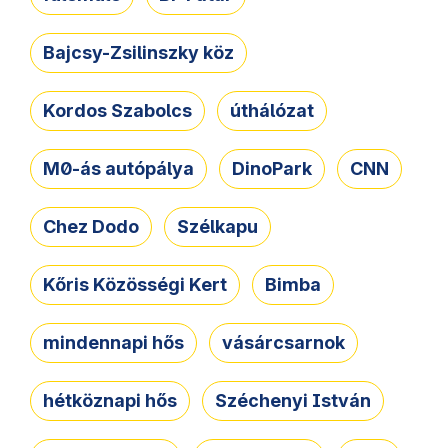
Bajcsy-Zsilinszky köz
Kordos Szabolcs
úthálózat
M0-ás autópálya
DinoPark
CNN
Chez Dodo
Szélkapu
Kőris Közösségi Kert
Bimba
mindennapi hős
vásárcsarnok
hétköznapi hős
Széchenyi István