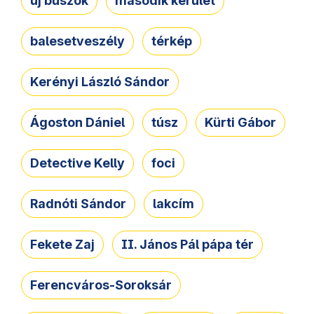
új buszok
második kerület
balesetveszély
térkép
Kerényi László Sándor
Ágoston Dániel
túsz
Kürti Gábor
Detective Kelly
foci
Radnóti Sándor
lakcím
Fekete Zaj
II. János Pál pápa tér
Ferencváros-Soroksár