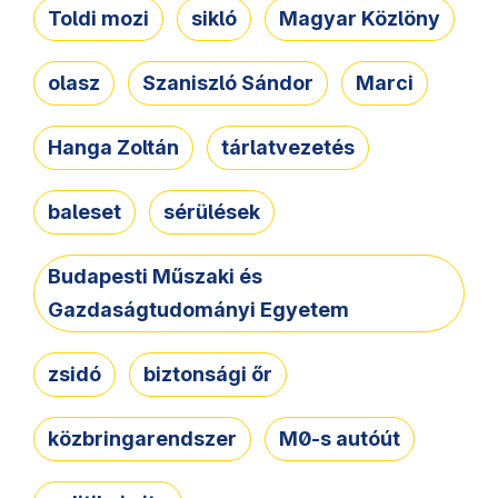
Toldi mozi
sikló
Magyar Közlöny
olasz
Szaniszló Sándor
Marci
Hanga Zoltán
tárlatvezetés
baleset
sérülések
Budapesti Műszaki és
Gazdaságtudományi Egyetem
zsidó
biztonsági őr
közbringarendszer
M0-s autóút