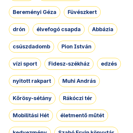
Bereményi Géza
Füvészkert
drón
élvefogó csapda
Abbázia
csúszdadomb
Pion István
vízi sport
Fidesz-székház
edzés
nyitott rakpart
Muhi András
Kőrösy-sétány
Rákóczi tér
Mobilitási Hét
életmentő műtét
kedvezmény
Szabó Ervin könyvtár