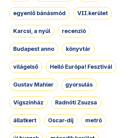
egyenlő bánásmód
VII.kerület
Karcsi, a nyúl
recenzió
Budapest anno
könyvtár
világelső
Helló Európa! Fesztivál
Gustav Mahler
gyorsulás
Vígszínház
Radnóti Zsuzsa
állatkert
Oscar-díj
metró