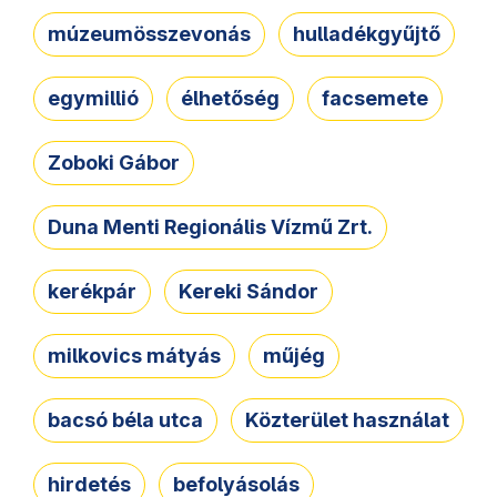
múzeumösszevonás
hulladékgyűjtő
egymillió
élhetőség
facsemete
Zoboki Gábor
Duna Menti Regionális Vízmű Zrt.
kerékpár
Kereki Sándor
milkovics mátyás
műjég
bacsó béla utca
Közterület használat
hirdetés
befolyásolás