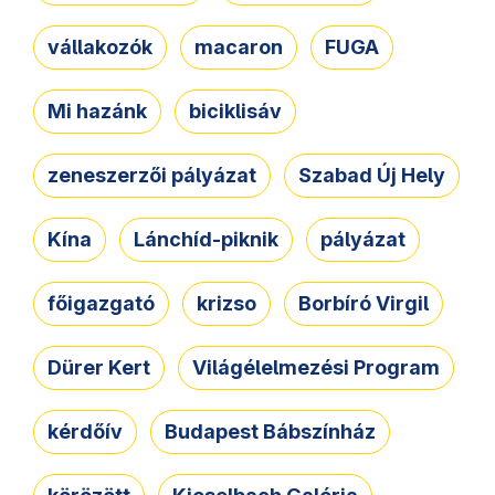
vállakozók
macaron
FUGA
Mi hazánk
biciklisáv
zeneszerzői pályázat
Szabad Új Hely
Kína
Lánchíd-piknik
pályázat
főigazgató
krizso
Borbíró Virgil
Dürer Kert
Világélelmezési Program
kérdőív
Budapest Bábszínház