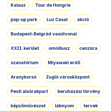
Kalauz
Tour de Hongrie
pop-up park
Luz Casal
akció
Budapest-Belgrád vasútvonal
XXII. kerület
omnibusz
cenzúra
szanatórium
Miyawaki erdő
Aranykorsó
Zugló városközpont
Pesti alsórakpart
beruházási törvény
képzőművészet
lábnyom
tervek