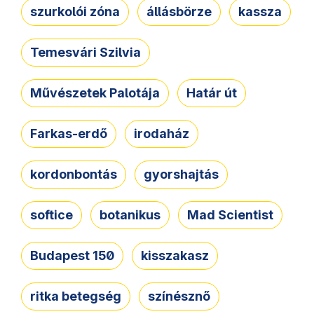
szurkolói zóna
állásbörze
kassza
Temesvári Szilvia
Művészetek Palotája
Határ út
Farkas-erdő
irodaház
kordonbontás
gyorshajtás
softice
botanikus
Mad Scientist
Budapest 150
kisszakasz
ritka betegség
színésznő