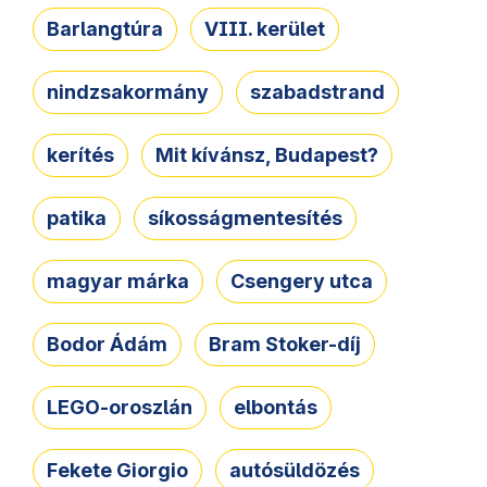
Barlangtúra
VIII. kerület
nindzsakormány
szabadstrand
kerítés
Mit kívánsz, Budapest?
patika
síkosságmentesítés
magyar márka
Csengery utca
Bodor Ádám
Bram Stoker-díj
LEGO-oroszlán
elbontás
Fekete Giorgio
autósüldözés