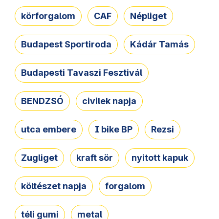
körforgalom
CAF
Népliget
Budapest Sportiroda
Kádár Tamás
Budapesti Tavaszi Fesztivál
BENDZSÓ
civilek napja
utca embere
I bike BP
Rezsi
Zugliget
kraft sör
nyitott kapuk
költészet napja
forgalom
téli gumi
metal