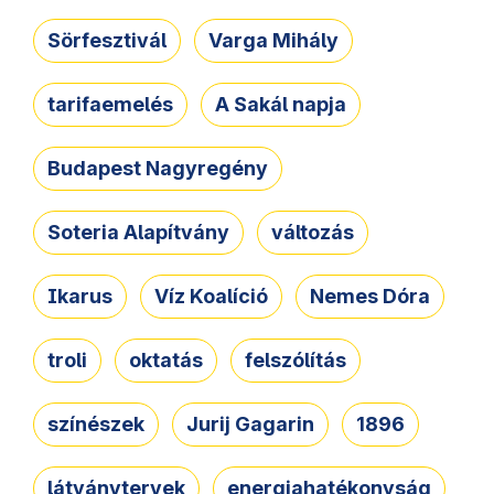
Sörfesztivál
Varga Mihály
tarifaemelés
A Sakál napja
Budapest Nagyregény
Soteria Alapítvány
változás
Ikarus
Víz Koalíció
Nemes Dóra
troli
oktatás
felszólítás
színészek
Jurij Gagarin
1896
látványtervek
energiahatékonyság