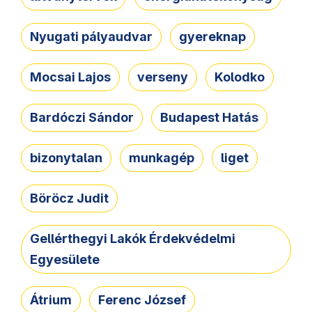
Nyugati pályaudvar
gyereknap
Mocsai Lajos
verseny
Kolodko
Bardóczi Sándor
Budapest Hatás
bizonytalan
munkagép
liget
Böröcz Judit
Gellérthegyi Lakók Érdekvédelmi
Egyesülete
Átrium
Ferenc József