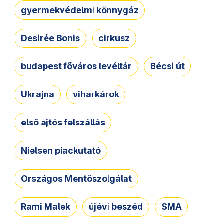
gyermekvédelmi könnygáz
Desirée Bonis
cirkusz
budapest főváros levéltár
Bécsi út
Ukrajna
viharkárok
első ajtós felszállás
Nielsen piackutató
Országos Mentőszolgálat
Rami Malek
újévi beszéd
SMA