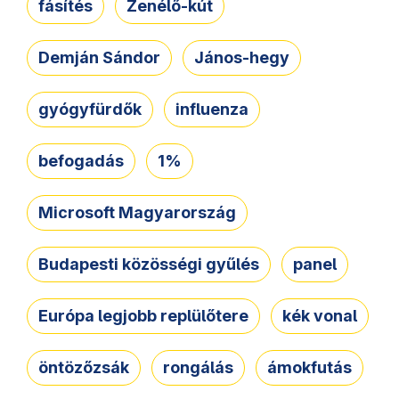
fásítés
Zenélő-kút
Demján Sándor
János-hegy
gyógyfürdők
influenza
befogadás
1%
Microsoft Magyarország
Budapesti közösségi gyűlés
panel
Európa legjobb replülőtere
kék vonal
öntözőzsák
rongálás
ámokfutás