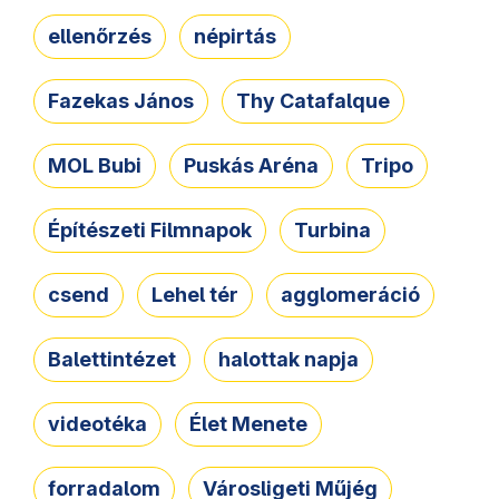
ellenőrzés
népirtás
Fazekas János
Thy Catafalque
MOL Bubi
Puskás Aréna
Tripo
Építészeti Filmnapok
Turbina
csend
Lehel tér
agglomeráció
Balettintézet
halottak napja
videotéka
Élet Menete
forradalom
Városligeti Műjég