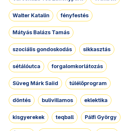
Walter Katalin
fényfestés
Mátyás Balázs Tamás
szociális gondoskodás
sikkasztás
sétálóutca
forgalomkorlátozás
Süveg Márk Saiid
túlélőprogram
döntés
bulivillamos
eklektika
kisgyerekek
teqball
Pálfi György