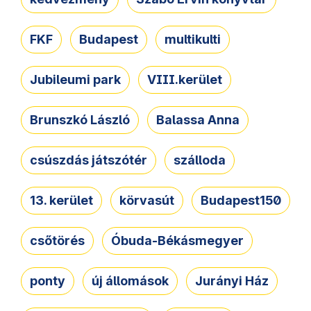
FKF
Budapest
multikulti
Jubileumi park
VIII.kerület
Brunszkó László
Balassa Anna
csúszdás játszótér
szálloda
13. kerület
körvasút
Budapest150
csőtörés
Óbuda-Békásmegyer
ponty
új állomások
Jurányi Ház