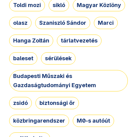
Toldi mozi
sikló
Magyar Közlöny
olasz
Szaniszló Sándor
Marci
Hanga Zoltán
tárlatvezetés
baleset
sérülések
Budapesti Műszaki és
Gazdaságtudományi Egyetem
zsidó
biztonsági őr
közbringarendszer
M0-s autóút