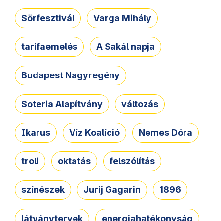
Sörfesztivál
Varga Mihály
tarifaemelés
A Sakál napja
Budapest Nagyregény
Soteria Alapítvány
változás
Ikarus
Víz Koalíció
Nemes Dóra
troli
oktatás
felszólítás
színészek
Jurij Gagarin
1896
látványtervek
energiahatékonyság