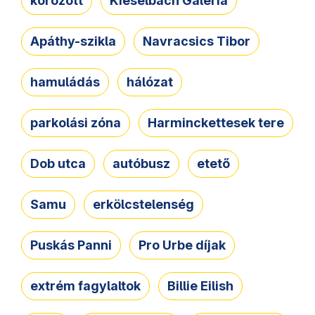
körözött
Kieselbach Galéria
Apáthy-szikla
Navracsics Tibor
hamuládás
hálózat
parkolási zóna
Harminckettesek tere
Dob utca
autóbusz
etető
Samu
erkölcstelenség
Puskás Panni
Pro Urbe díjak
extrém fagylaltok
Billie Eilish