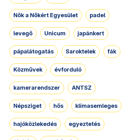
Nők a Nőkért Egyesület
padel
levegő
Unicum
japánkert
pápalátogatás
Saroktelek
fák
Közművek
évforduló
kamerarendszer
ANTSZ
Népsziget
hős
klímasemleges
hajóközlekedés
egyeztetés