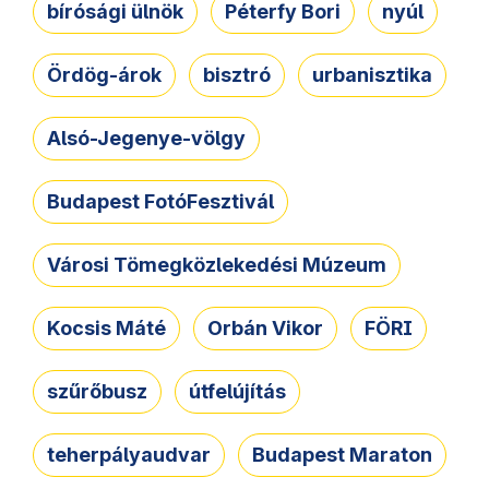
bírósági ülnök
Péterfy Bori
nyúl
Ördög-árok
bisztró
urbanisztika
Alsó-Jegenye-völgy
Budapest FotóFesztivál
Városi Tömegközlekedési Múzeum
Kocsis Máté
Orbán Vikor
FÖRI
szűrőbusz
útfelújítás
teherpályaudvar
Budapest Maraton