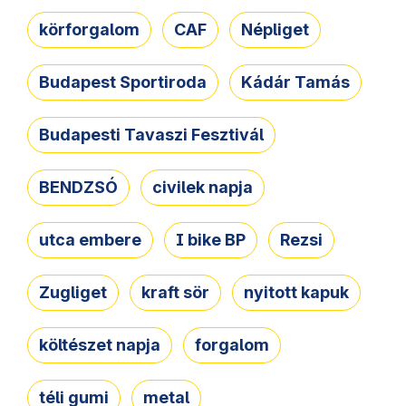
körforgalom
CAF
Népliget
Budapest Sportiroda
Kádár Tamás
Budapesti Tavaszi Fesztivál
BENDZSÓ
civilek napja
utca embere
I bike BP
Rezsi
Zugliget
kraft sör
nyitott kapuk
költészet napja
forgalom
téli gumi
metal