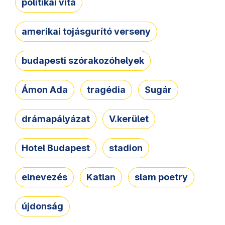
politikai vita
amerikai tojásgurító verseny
budapesti szórakozóhelyek
Ámon Ada
tragédia
Sugár
drámapályázat
V.kerület
Hotel Budapest
stadion
elnevezés
Katlan
slam poetry
újdonság