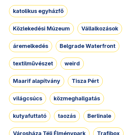
katolikus egyházfő
Közlekedési Múzeum
Vállalkozások
áremelkedés
Belgrade Waterfront
textilművészet
weird
Maarif alapítvány
Tisza Pért
világcsúcs
közmeghallgatás
kutyafuttató
taozás
Berlinale
Városháza Téli Élménypark
Trafibox