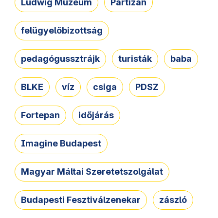
Ludwig Múzeum
Partizán
felügyelőbizottság
pedagógussztrájk
turisták
baba
BLKE
víz
csiga
PDSZ
Fortepan
időjárás
Imagine Budapest
Magyar Máltai Szeretetszolgálat
Budapesti Fesztiválzenekar
zászló