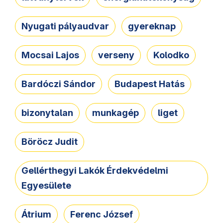
Nyugati pályaudvar
gyereknap
Mocsai Lajos
verseny
Kolodko
Bardóczi Sándor
Budapest Hatás
bizonytalan
munkagép
liget
Böröcz Judit
Gellérthegyi Lakók Érdekvédelmi
Egyesülete
Átrium
Ferenc József