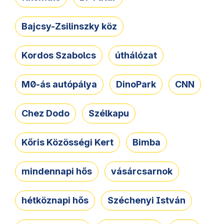
Bajcsy-Zsilinszky köz
Kordos Szabolcs
úthálózat
M0-ás autópálya
DinoPark
CNN
Chez Dodo
Szélkapu
Kőris Közösségi Kert
Bimba
mindennapi hős
vásárcsarnok
hétköznapi hős
Széchenyi István