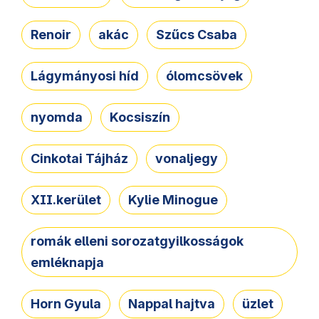
Renoir
akác
Szűcs Csaba
Lágymányosi híd
ólomcsövek
nyomda
Kocsiszín
Cinkotai Tájház
vonaljegy
XII.kerület
Kylie Minogue
romák elleni sorozatgyilkosságok
emléknapja
Horn Gyula
Nappal hajtva
üzlet