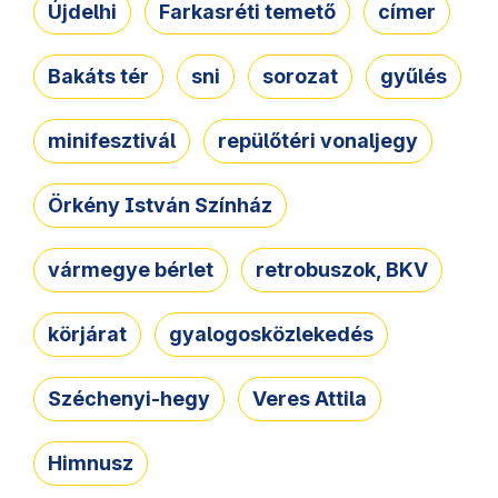
Újdelhi
Farkasréti temető
címer
Bakáts tér
sni
sorozat
gyűlés
minifesztivál
repülőtéri vonaljegy
Örkény István Színház
vármegye bérlet
retrobuszok, BKV
körjárat
gyalogosközlekedés
Széchenyi-hegy
Veres Attila
Himnusz