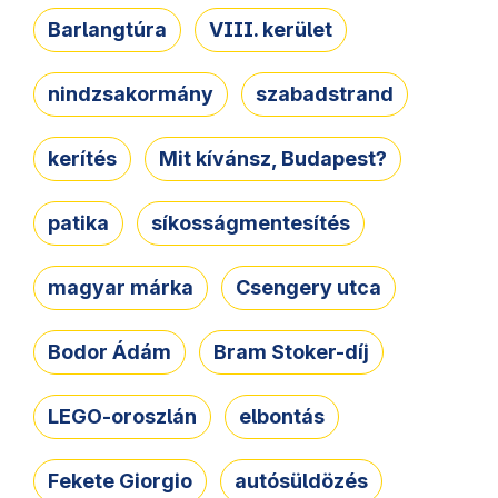
Barlangtúra
VIII. kerület
nindzsakormány
szabadstrand
kerítés
Mit kívánsz, Budapest?
patika
síkosságmentesítés
magyar márka
Csengery utca
Bodor Ádám
Bram Stoker-díj
LEGO-oroszlán
elbontás
Fekete Giorgio
autósüldözés