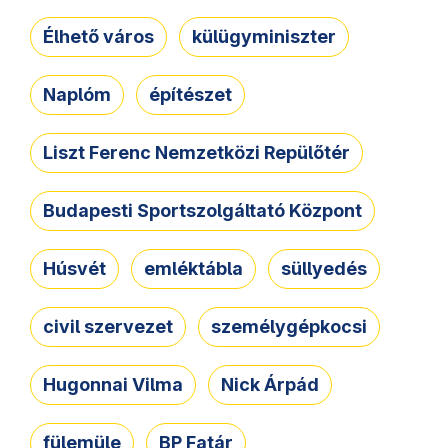
Élhető város
külügyminiszter
Naplóm
építészet
Liszt Ferenc Nemzetközi Repülőtér
Budapesti Sportszolgáltató Központ
Húsvét
emléktábla
süllyedés
civil szervezet
személygépkocsi
Hugonnai Vilma
Nick Árpád
fülemüle
BP Fatár