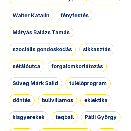
Walter Katalin
fényfestés
Mátyás Balázs Tamás
szociális gondoskodás
sikkasztás
sétálóutca
forgalomkorlátozás
Süveg Márk Saiid
túlélőprogram
döntés
bulivillamos
eklektika
kisgyerekek
teqball
Pálfi György