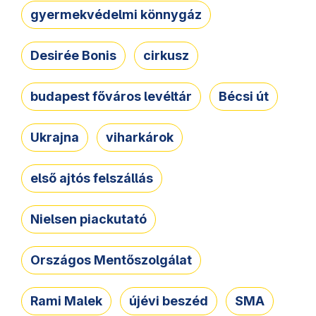
gyermekvédelmi könnygáz
Desirée Bonis
cirkusz
budapest főváros levéltár
Bécsi út
Ukrajna
viharkárok
első ajtós felszállás
Nielsen piackutató
Országos Mentőszolgálat
Rami Malek
újévi beszéd
SMA