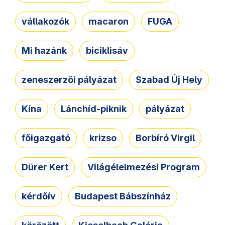
vállakozók
macaron
FUGA
Mi hazánk
biciklisáv
zeneszerzői pályázat
Szabad Új Hely
Kína
Lánchíd-piknik
pályázat
főigazgató
krizso
Borbíró Virgil
Dürer Kert
Világélelmezési Program
kérdőív
Budapest Bábszínház