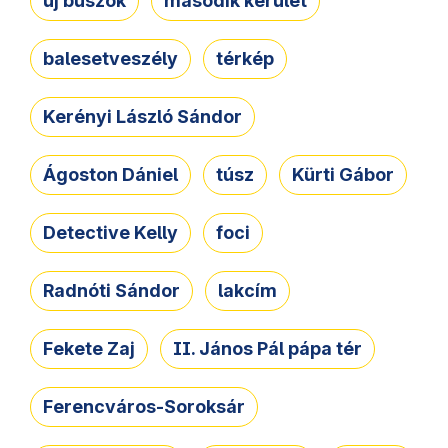
új buszok
második kerület
balesetveszély
térkép
Kerényi László Sándor
Ágoston Dániel
túsz
Kürti Gábor
Detective Kelly
foci
Radnóti Sándor
lakcím
Fekete Zaj
II. János Pál pápa tér
Ferencváros-Soroksár