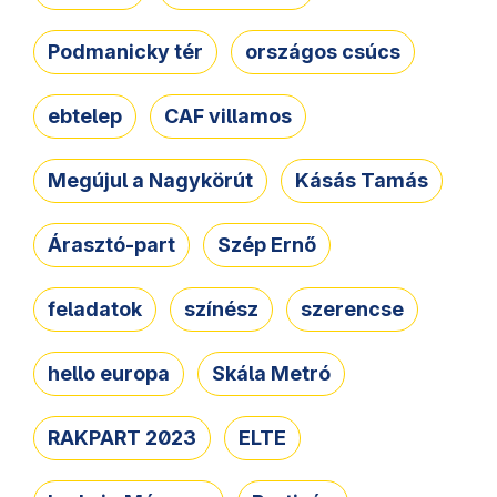
Podmanicky tér
országos csúcs
ebtelep
CAF villamos
Megújul a Nagykörút
Kásás Tamás
Árasztó-part
Szép Ernő
feladatok
színész
szerencse
hello europa
Skála Metró
RAKPART 2023
ELTE