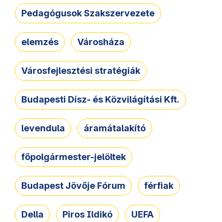
Pedagógusok Szakszervezete
elemzés
Városháza
Városfejlesztési stratégiák
Budapesti Dísz- és Közvilágítási Kft.
levendula
áramátalakító
főpolgármester-jelöltek
Budapest Jövője Fórum
férfiak
Della
Piros Ildikó
UEFA