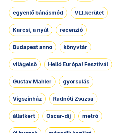
egyenlő bánásmód
VII.kerület
Karcsi, a nyúl
recenzió
Budapest anno
könyvtár
világelső
Helló Európa! Fesztivál
Gustav Mahler
gyorsulás
Vígszínház
Radnóti Zsuzsa
állatkert
Oscar-díj
metró