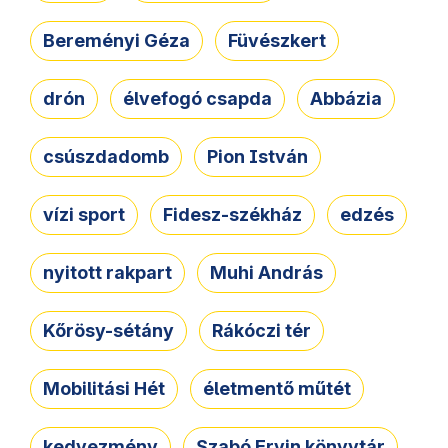
Bereményi Géza
Füvészkert
drón
élvefogó csapda
Abbázia
csúszdadomb
Pion István
vízi sport
Fidesz-székház
edzés
nyitott rakpart
Muhi András
Kőrösy-sétány
Rákóczi tér
Mobilitási Hét
életmentő műtét
kedvezmény
Szabó Ervin könyvtár