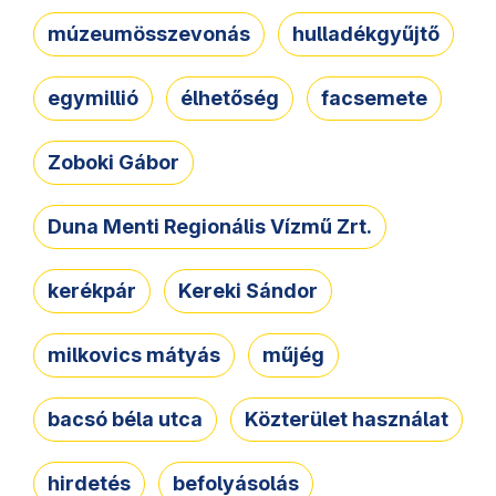
múzeumösszevonás
hulladékgyűjtő
egymillió
élhetőség
facsemete
Zoboki Gábor
Duna Menti Regionális Vízmű Zrt.
kerékpár
Kereki Sándor
milkovics mátyás
műjég
bacsó béla utca
Közterület használat
hirdetés
befolyásolás