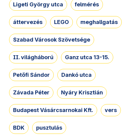
Ligeti György utca
felmérés
áttervezés
LEGO
meghallgatás
Szabad Városok Szövetsége
II. világháború
Ganz utca 13-15.
Petőfi Sándor
Dankó utca
Závada Péter
Nyáry Krisztián
Budapest Vásárcsarnokai Kft.
vers
BDK
pusztulás