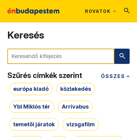
ROVATOK
Keresés
Keresés
Szűrés címkék szerint
ÖSSZES
európa kiadó
közlekedés
Ybl Miklós tér
Arrivabus
temetői járatok
vizsgafilm