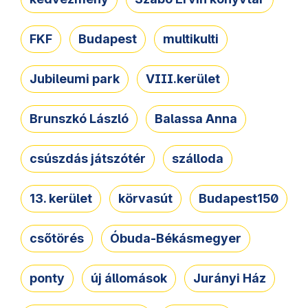
FKF
Budapest
multikulti
Jubileumi park
VIII.kerület
Brunszkó László
Balassa Anna
csúszdás játszótér
szálloda
13. kerület
körvasút
Budapest150
csőtörés
Óbuda-Békásmegyer
ponty
új állomások
Jurányi Ház