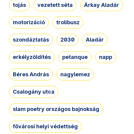
tojás
vezetett séta
Árkay Aladár
motorizáció
trolibusz
szondáztatás
2030
Aladár
erkélyzöldítés
petanque
napp
Béres András
nagylemez
Csalogány utca
slam poetry országos bajnokság
fővárosi helyi védettség