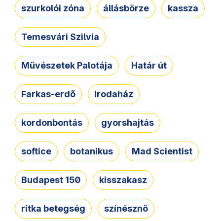
szurkolói zóna
állásbörze
kassza
Temesvári Szilvia
Művészetek Palotája
Határ út
Farkas-erdő
irodaház
kordonbontás
gyorshajtás
softice
botanikus
Mad Scientist
Budapest 150
kisszakasz
ritka betegség
színésznő