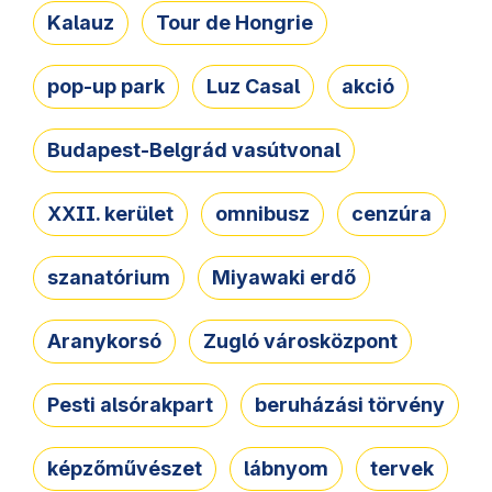
Kalauz
Tour de Hongrie
pop-up park
Luz Casal
akció
Budapest-Belgrád vasútvonal
XXII. kerület
omnibusz
cenzúra
szanatórium
Miyawaki erdő
Aranykorsó
Zugló városközpont
Pesti alsórakpart
beruházási törvény
képzőművészet
lábnyom
tervek