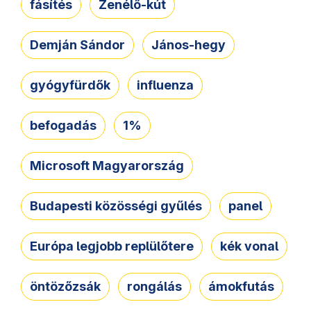
fásítés
Zenélő-kút
Demján Sándor
János-hegy
gyógyfürdők
influenza
befogadás
1%
Microsoft Magyarország
Budapesti közösségi gyűlés
panel
Európa legjobb replülőtere
kék vonal
öntözőzsák
rongálás
ámokfutás