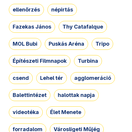
ellenőrzés
népirtás
Fazekas János
Thy Catafalque
MOL Bubi
Puskás Aréna
Tripo
Építészeti Filmnapok
Turbina
csend
Lehel tér
agglomeráció
Balettintézet
halottak napja
videotéka
Élet Menete
forradalom
Városligeti Műjég