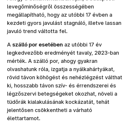
levegőminőségről összességében
megállapítható, hogy az utóbbi 17 évben a
kezdeti gyors javulást stagnáló, illetve lassan
javuló trend váltotta fel.
A
szálló por esetében
az utóbbi 17 év
legkedvezőbb eredményét tavaly, 2023-ban
mérték. A szálló por, ahogy gyakran
olvashatunk róla, izgatja a nyálkahártyákat,
rövid távon köhögést és nehézlégzést válthat
ki, hosszabb távon szív- és érrendszerei és
légzőszervi betegségeket okozhat, növeli a
tüdőrák kialakulásának kockázatát, tehát
jelentősen csökkentheti a várható
élettartamot.