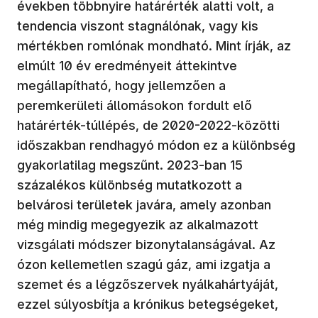
években többnyire határérték alatti volt, a
tendencia viszont stagnálónak, vagy kis
mértékben romlónak mondható. Mint írják, az
elmúlt 10 év eredményeit áttekintve
megállapítható, hogy jellemzően a
peremkerületi állomásokon fordult elő
határérték-túllépés, de 2020-2022-közötti
időszakban rendhagyó módon ez a különbség
gyakorlatilag megszűnt. 2023-ban 15
százalékos különbség mutatkozott a
belvárosi területek javára, amely azonban
még mindig megegyezik az alkalmazott
vizsgálati módszer bizonytalanságával. Az
ózon kellemetlen szagú gáz, ami izgatja a
szemet és a légzőszervek nyálkahártyáját,
ezzel súlyosbítja a krónikus betegségeket,