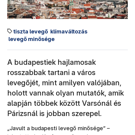
tiszta levegő
klímaváltozás
levegő minősége
A budapestiek hajlamosak
rosszabbak tartani a város
levegőjét, mint amilyen valójában,
holott vannak olyan mutatók, amik
alapján többek között Varsónál és
Párizsnál is jobban szerepel.
(új ablakb
„Javult a budapesti levegő minősége” –