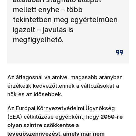
mellett enyhe – több
tekintetben meg egyértelműen
igazolt – javulás is
megfigyelhető.
Az átlagosnál valamivel magasabb arányban
érzékelik kedvezőtlennek a változásokat a
nők és az idősebbek.
Az Európai Környezetvédelmi Ügynökség
(új ablakban nyílik meg)
(EEA)
célkitűzése egyébként
, hogy
2050-re
olyan szintre csökkentse a
levegőszennyezést, amely már nem