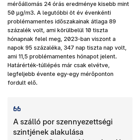
mérőállomás 24 órás eredménye kisebb mint
50 μg/m3. A legutóbbi öt év évenkénti
problémamentes időszakainak átlaga 89
százalék volt, ami körülbelül 10 tiszta
hónapnak felel meg, 2023-ban viszont a
napok 95 százaléka, 347 nap tiszta nap volt,
ami 11,5 problémamentes hónapot jelent.
Határérték-túllépés már csak elvétve,
legfeljebb évente egy-egy mérőponton
fordult elő.
A szálló por szennyezettségi
szintjének alakulása