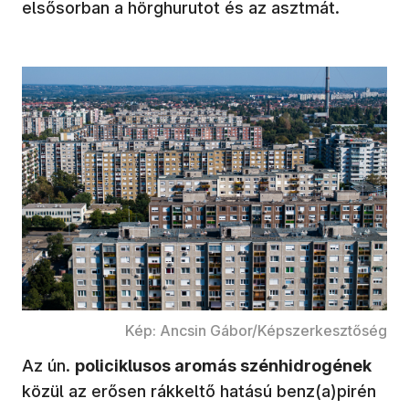
elsősorban a hörghurutot és az asztmát.
Kép: Ancsin Gábor/Képszerkesztőség
Az ún.
policiklusos aromás szénhidrogének
közül az erősen rákkeltő hatású benz(a)pirén