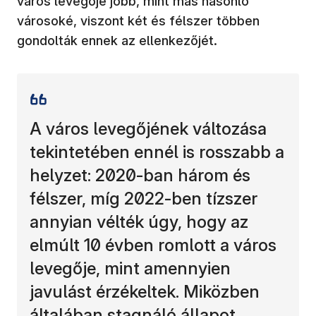
város levegője jobb, mint más hasonló
városoké, viszont két és félszer többen
gondolták ennek az ellenkezőjét.
A város levegőjének változása
tekintetében ennél is rosszabb a
helyzet: 2020-ban három és
félszer, míg 2022-ben tízszer
annyian vélték úgy, hogy az
elmúlt 10 évben romlott a város
levegője, mint amennyien
javulást érzékeltek. Miközben
általában stagnáló állapot