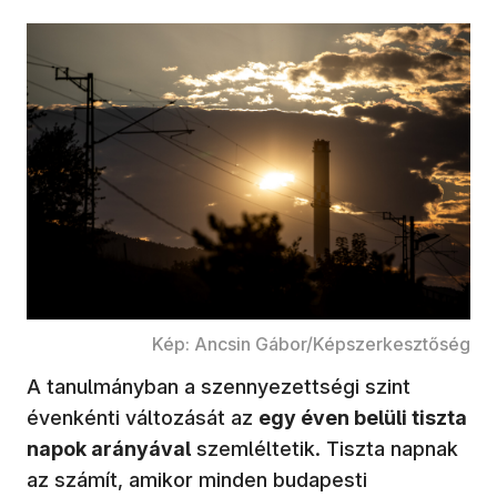
Kép: Ancsin Gábor/Képszerkesztőség
A tanulmányban a szennyezettségi szint
évenkénti változását az
egy éven belüli tiszta
napok arányával
szemléltetik. Tiszta napnak
az számít, amikor minden budapesti