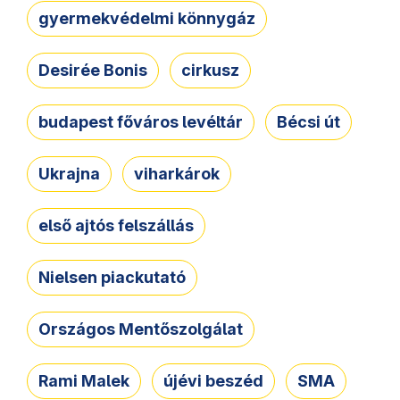
gyermekvédelmi könnygáz
Desirée Bonis
cirkusz
budapest főváros levéltár
Bécsi út
Ukrajna
viharkárok
első ajtós felszállás
Nielsen piackutató
Országos Mentőszolgálat
Rami Malek
újévi beszéd
SMA