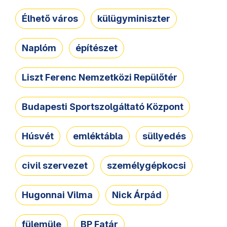
Élhető város
külügyminiszter
Naplóm
építészet
Liszt Ferenc Nemzetközi Repülőtér
Budapesti Sportszolgáltató Központ
Húsvét
emléktábla
süllyedés
civil szervezet
személygépkocsi
Hugonnai Vilma
Nick Árpád
fülemüle
BP Fatár