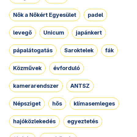
Nők a Nőkért Egyesület
padel
levegő
Unicum
japánkert
pápalátogatás
Saroktelek
fák
Közművek
évforduló
kamerarendszer
ANTSZ
Népsziget
hős
klímasemleges
hajóközlekedés
egyeztetés