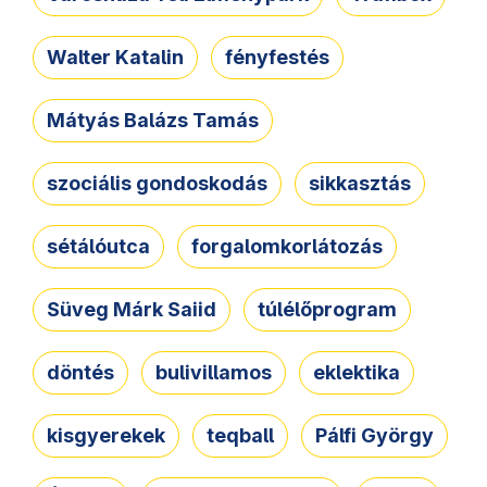
Walter Katalin
fényfestés
Mátyás Balázs Tamás
szociális gondoskodás
sikkasztás
sétálóutca
forgalomkorlátozás
Süveg Márk Saiid
túlélőprogram
döntés
bulivillamos
eklektika
kisgyerekek
teqball
Pálfi György