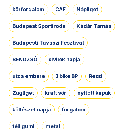
körforgalom
CAF
Népliget
Budapest Sportiroda
Kádár Tamás
Budapesti Tavaszi Fesztivál
BENDZSÓ
civilek napja
utca embere
I bike BP
Rezsi
Zugliget
kraft sör
nyitott kapuk
költészet napja
forgalom
téli gumi
metal