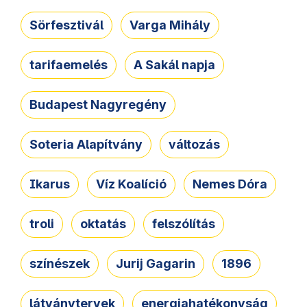
Sörfesztivál
Varga Mihály
tarifaemelés
A Sakál napja
Budapest Nagyregény
Soteria Alapítvány
változás
Ikarus
Víz Koalíció
Nemes Dóra
troli
oktatás
felszólítás
színészek
Jurij Gagarin
1896
látványtervek
energiahatékonyság