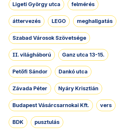
Ligeti György utca
felmérés
áttervezés
LEGO
meghallgatás
Szabad Városok Szövetsége
II. világháború
Ganz utca 13-15.
Petőfi Sándor
Dankó utca
Závada Péter
Nyáry Krisztián
Budapest Vásárcsarnokai Kft.
vers
BDK
pusztulás