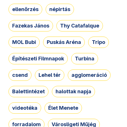
ellenőrzés
népirtás
Fazekas János
Thy Catafalque
MOL Bubi
Puskás Aréna
Tripo
Építészeti Filmnapok
Turbina
csend
Lehel tér
agglomeráció
Balettintézet
halottak napja
videotéka
Élet Menete
forradalom
Városligeti Műjég