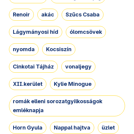
Renoir
akác
Szűcs Csaba
Lágymányosi híd
ólomcsövek
nyomda
Kocsiszín
Cinkotai Tájház
vonaljegy
XII.kerület
Kylie Minogue
romák elleni sorozatgyilkosságok
emléknapja
Horn Gyula
Nappal hajtva
üzlet