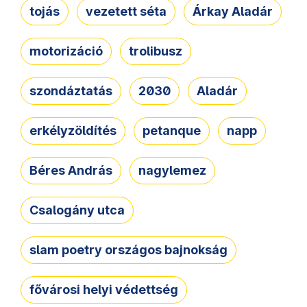
tojás
vezetett séta
Árkay Aladár
motorizáció
trolibusz
szondáztatás
2030
Aladár
erkélyzöldítés
petanque
napp
Béres András
nagylemez
Csalogány utca
slam poetry országos bajnokság
fővárosi helyi védettség