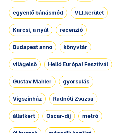
egyenlő bánásmód
VII.kerület
Karcsi, a nyúl
recenzió
Budapest anno
könyvtár
világelső
Helló Európa! Fesztivál
Gustav Mahler
gyorsulás
Vígszínház
Radnóti Zsuzsa
állatkert
Oscar-díj
metró