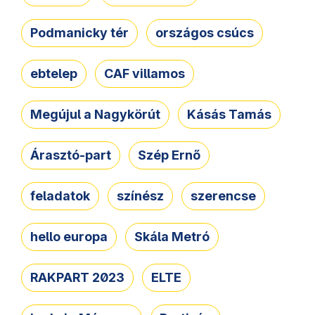
Podmanicky tér
országos csúcs
ebtelep
CAF villamos
Megújul a Nagykörút
Kásás Tamás
Árasztó-part
Szép Ernő
feladatok
színész
szerencse
hello europa
Skála Metró
RAKPART 2023
ELTE