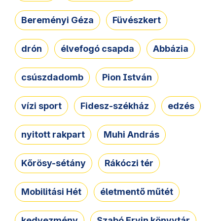
Bereményi Géza
Füvészkert
drón
élvefogó csapda
Abbázia
csúszdadomb
Pion István
vízi sport
Fidesz-székház
edzés
nyitott rakpart
Muhi András
Kőrösy-sétány
Rákóczi tér
Mobilitási Hét
életmentő műtét
kedvezmény
Szabó Ervin könyvtár