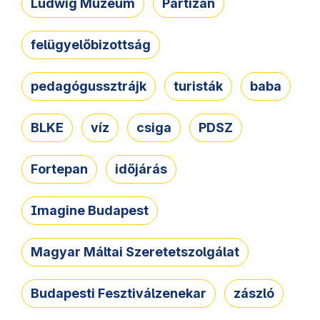
Ludwig Múzeum
Partizán
felügyelőbizottság
pedagógussztrájk
turisták
baba
BLKE
víz
csiga
PDSZ
Fortepan
időjárás
Imagine Budapest
Magyar Máltai Szeretetszolgálat
Budapesti Fesztiválzenekar
zászló