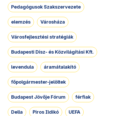
Pedagógusok Szakszervezete
elemzés
Városháza
Városfejlesztési stratégiák
Budapesti Dísz- és Közvilágítási Kft.
levendula
áramátalakító
főpolgármester-jelöltek
Budapest Jövője Fórum
férfiak
Della
Piros Ildikó
UEFA