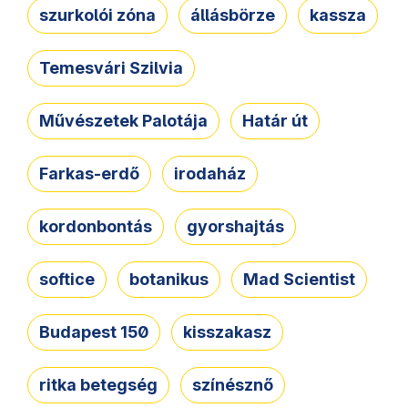
szurkolói zóna
állásbörze
kassza
Temesvári Szilvia
Művészetek Palotája
Határ út
Farkas-erdő
irodaház
kordonbontás
gyorshajtás
softice
botanikus
Mad Scientist
Budapest 150
kisszakasz
ritka betegség
színésznő