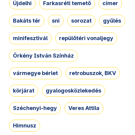
Újdelhi
Farkasréti temető
címer
Bakáts tér
sni
sorozat
gyűlés
minifesztivál
repülőtéri vonaljegy
Örkény István Színház
vármegye bérlet
retrobuszok, BKV
körjárat
gyalogosközlekedés
Széchenyi-hegy
Veres Attila
Himnusz