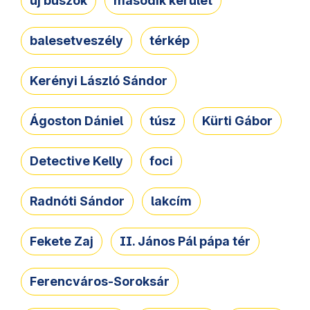
új buszok
második kerület
balesetveszély
térkép
Kerényi László Sándor
Ágoston Dániel
túsz
Kürti Gábor
Detective Kelly
foci
Radnóti Sándor
lakcím
Fekete Zaj
II. János Pál pápa tér
Ferencváros-Soroksár