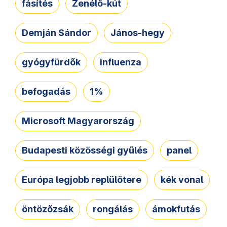
fásítés
Zenélő-kút
Demján Sándor
János-hegy
gyógyfürdők
influenza
befogadás
1%
Microsoft Magyarország
Budapesti közösségi gyűlés
panel
Európa legjobb replülőtere
kék vonal
öntözőzsák
rongálás
ámokfutás