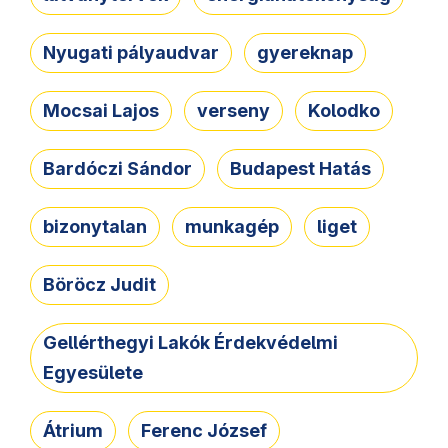
Nyugati pályaudvar
gyereknap
Mocsai Lajos
verseny
Kolodko
Bardóczi Sándor
Budapest Hatás
bizonytalan
munkagép
liget
Böröcz Judit
Gellérthegyi Lakók Érdekvédelmi
Egyesülete
Átrium
Ferenc József