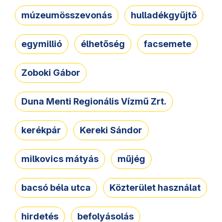
múzeumösszevonás
hulladékgyűjtő
egymillió
élhetőség
facsemete
Zoboki Gábor
Duna Menti Regionális Vízmű Zrt.
kerékpár
Kereki Sándor
milkovics mátyás
műjég
bacsó béla utca
Közterület használat
hirdetés
befolyásolás