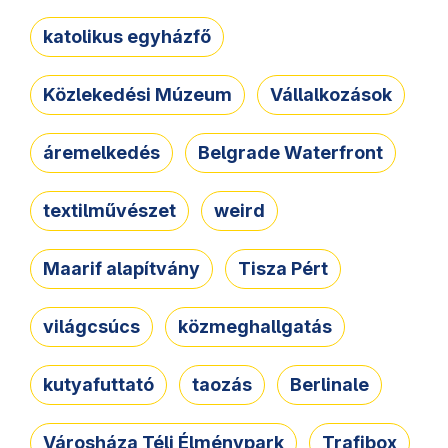
katolikus egyházfő
Közlekedési Múzeum
Vállalkozások
áremelkedés
Belgrade Waterfront
textilművészet
weird
Maarif alapítvány
Tisza Pért
világcsúcs
közmeghallgatás
kutyafuttató
taozás
Berlinale
Városháza Téli Élménypark
Trafibox