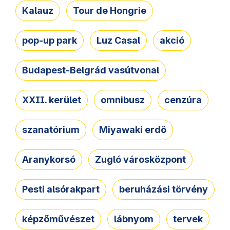
Kalauz
Tour de Hongrie
pop-up park
Luz Casal
akció
Budapest-Belgrád vasútvonal
XXII. kerület
omnibusz
cenzúra
szanatórium
Miyawaki erdő
Aranykorsó
Zugló városközpont
Pesti alsórakpart
beruházási törvény
képzőművészet
lábnyom
tervek