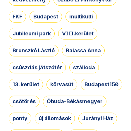
FKF
Budapest
multikulti
Jubileumi park
VIII.kerület
Brunszkó László
Balassa Anna
csúszdás játszótér
szálloda
13. kerület
körvasút
Budapest150
csőtörés
Óbuda-Békásmegyer
ponty
új állomások
Jurányi Ház