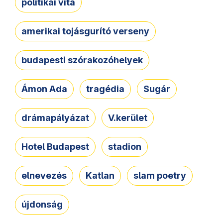
politikai vita
amerikai tojásgurító verseny
budapesti szórakozóhelyek
Ámon Ada
tragédia
Sugár
drámapályázat
V.kerület
Hotel Budapest
stadion
elnevezés
Katlan
slam poetry
újdonság