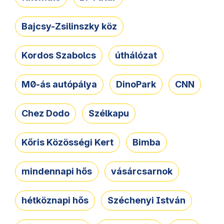
Bajcsy-Zsilinszky köz
Kordos Szabolcs
úthálózat
M0-ás autópálya
DinoPark
CNN
Chez Dodo
Szélkapu
Kőris Közösségi Kert
Bimba
mindennapi hős
vásárcsarnok
hétköznapi hős
Széchenyi István