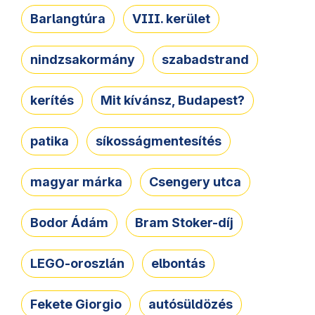
Barlangtúra
VIII. kerület
nindzsakormány
szabadstrand
kerítés
Mit kívánsz, Budapest?
patika
síkosságmentesítés
magyar márka
Csengery utca
Bodor Ádám
Bram Stoker-díj
LEGO-oroszlán
elbontás
Fekete Giorgio
autósüldözés