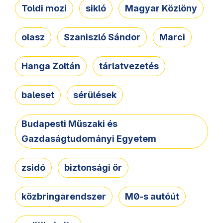
Toldi mozi
sikló
Magyar Közlöny
olasz
Szaniszló Sándor
Marci
Hanga Zoltán
tárlatvezetés
baleset
sérülések
Budapesti Műszaki és
Gazdaságtudományi Egyetem
zsidó
biztonsági őr
közbringarendszer
M0-s autóút