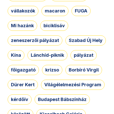
vállakozók
macaron
FUGA
Mi hazánk
biciklisáv
zeneszerzői pályázat
Szabad Új Hely
Kína
Lánchíd-piknik
pályázat
főigazgató
krizso
Borbíró Virgil
Dürer Kert
Világélelmezési Program
kérdőív
Budapest Bábszínház