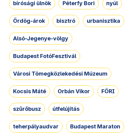
bírósági ülnök
Péterfy Bori
nyúl
Ördög-árok
bisztró
urbanisztika
Alsó-Jegenye-völgy
Budapest FotóFesztivál
Városi Tömegközlekedési Múzeum
Kocsis Máté
Orbán Vikor
FÖRI
szűrőbusz
útfelújítás
teherpályaudvar
Budapest Maraton