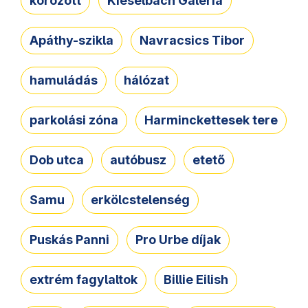
körözött
Kieselbach Galéria
Apáthy-szikla
Navracsics Tibor
hamuládás
hálózat
parkolási zóna
Harminckettesek tere
Dob utca
autóbusz
etető
Samu
erkölcstelenség
Puskás Panni
Pro Urbe díjak
extrém fagylaltok
Billie Eilish