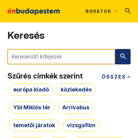
ROVATOK
Keresés
Keresés
Szűrés címkék szerint
ÖSSZES
európa kiadó
közlekedés
Ybl Miklós tér
Arrivabus
temetői járatok
vizsgafilm