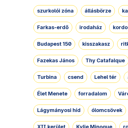
szurkolói zóna
állásbörze
ka
Farkas-erdő
irodaház
kordo
Budapest 150
kisszakasz
ri
Fazekas János
Thy Catafalque
Turbina
csend
Lehel tér
Élet Menete
forradalom
Vár
Lágymányosi híd
ólomcsövek
XII.kerület
Kylie Minogue
r