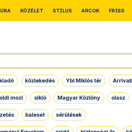
TÚRA
KÖZÉLET
STÍLUS
ARCOK
FRISS
kiadó
közlekedés
Ybl Miklós tér
Arriva
oldi mozi
sikló
Magyar Közlöny
olasz
ezetés
baleset
sérülések
dományi Egyetem
zsidó
biztonsági őr
kö