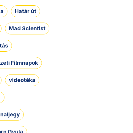
ja
Határ út
Mad Scientist
tás
zeti Filmnapok
videotéka
a
naljegy
rn Gyula