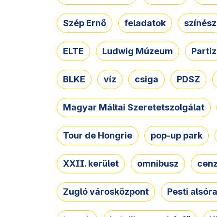
Szép Ernő
feladatok
színész
ELTE
Ludwig Múzeum
Parti
BLKE
víz
csiga
PDSZ
Magyar Máltai Szeretetszolgálat
Tour de Hongrie
pop-up park
XXII. kerület
omnibusz
cen
Zugló városközpont
Pesti alsór