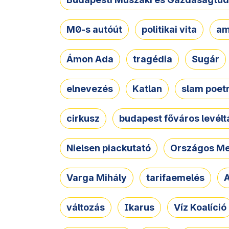
M0-s autóút
politikai vita
am
Ámon Ada
tragédia
Sugár
elnevezés
Katlan
slam poet
cirkusz
budapest főváros levélt
Nielsen piackutató
Országos Me
Varga Mihály
tarifaemelés
A
változás
Ikarus
Víz Koalíció