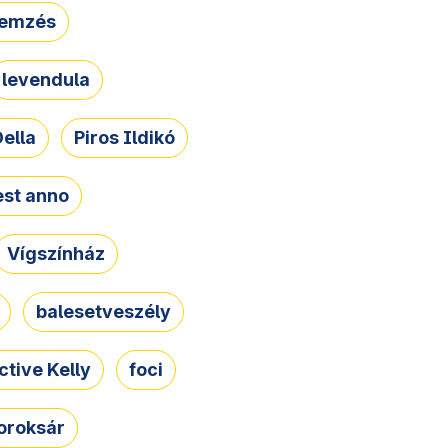
lemzés
levendula
ella
Piros Ildikó
st anno
Vígszínház
balesetveszély
ctive Kelly
foci
oroksár