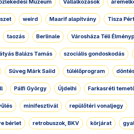
özlekedési Múzeum
Vállalkozások
áremelk
szet
weird
Maarif alapítvány
Tisza Pér
taozás
Berlinale
Városháza Téli Élmény
átyás Balázs Tamás
szociális gondoskodás
Süveg Márk Saiid
túlélőprogram
dönté
ll
Pálfi György
Újdelhi
Farkasréti temet
yűlés
minifesztivál
repülőtéri vonaljegy
e bérlet
retrobuszok, BKV
körjárat
gya