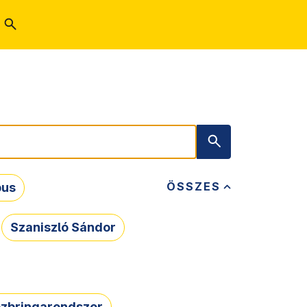
ÖSSZES
bus
Szaniszló Sándor
zbringarendszer