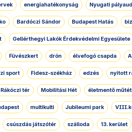
ervek
energiahatékonyság
Nyugati pályau
ko
Bardóczi Sándor
Budapest Hatás
bi
t
Gellérthegyi Lakók Érdekvédelmi Egyesülete
Füvészkert
drón
élvefogó csapda
A
ízi sport
Fidesz-székház
edzés
nyitott 
Rákóczi tér
Mobilitási Hét
életmentő műtét
udapest
multikulti
Jubileumi park
VIII.k
csúszdás játszótér
szálloda
13. kerület