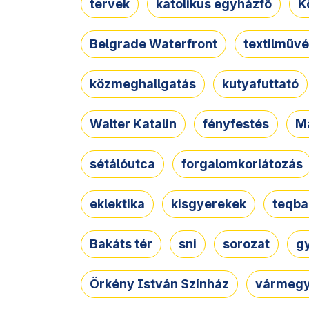
tervek
katolikus egyházfő
K
Belgrade Waterfront
textilművé
közmeghallgatás
kutyafuttató
Walter Katalin
fényfestés
M
sétálóutca
forgalomkorlátozás
eklektika
kisgyerekek
teqba
Bakáts tér
sni
sorozat
g
Örkény István Színház
vármegy