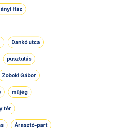
rányi Ház
r
Dankó utca
pusztulás
Zoboki Gábor
s
műjég
 tér
ás
Árasztó-part