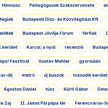
Himnusz
Pedagógusok Szakszervezete
e
atégiák
Budapesti Dísz- és Közvilágítási Kft.
elöltek
Budapest Jövője Fórum
férfiak
D
.kerület
Karcsi, a nyúl
recenzió
Budape
ópa! Fesztivál
Gustav Mahler
gyorsulás
ar-díj
metró
új buszok
második kerület
Ágoston Dániel
túsz
Kürti Gábor
Dete
e Zaj
II. János Pál pápa tér
Ferencváros-S