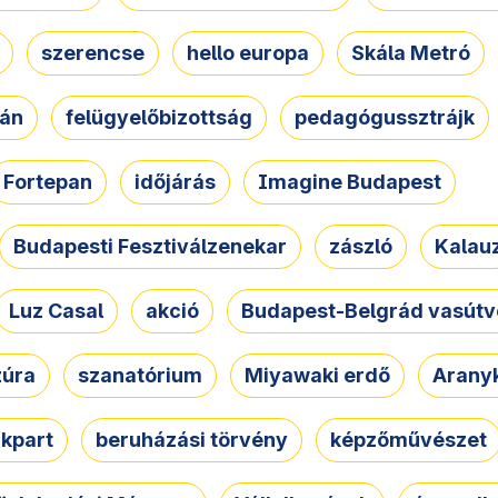
szerencse
hello europa
Skála Metró
zán
felügyelőbizottság
pedagógussztrájk
Fortepan
időjárás
Imagine Budapest
Budapesti Fesztiválzenekar
zászló
Kalau
Luz Casal
akció
Budapest-Belgrád vasútv
zúra
szanatórium
Miyawaki erdő
Arany
akpart
beruházási törvény
képzőművészet