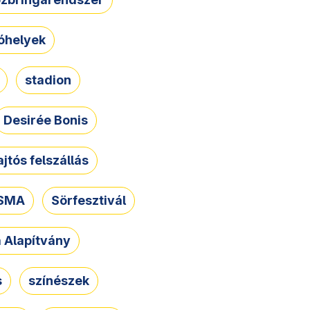
óhelyek
stadion
Desirée Bonis
ajtós felszállás
SMA
Sörfesztivál
a Alapítvány
s
színészek