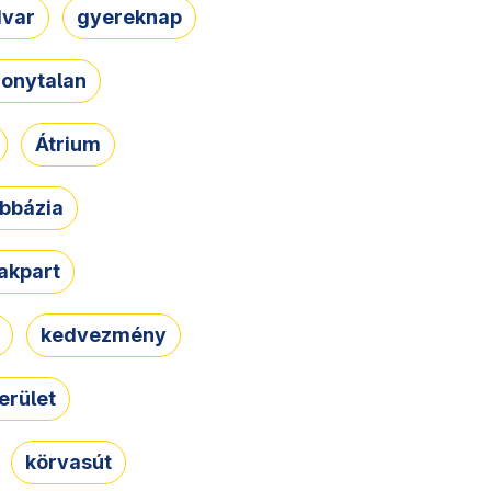
dvar
gyereknap
zonytalan
Átrium
bbázia
rakpart
kedvezmény
erület
körvasút