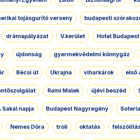
erikai tojásgurító verseny
budapesti szórakoz
drámapályázat
V.kerület
Hotel Budapest
ry
újdonság
gyermekvédelmi könnygáz
ár
Bécsi út
Ukrajna
viharkárok
első 
ntőszolgálat
Rami Malek
újévi beszéd
 Sakál napja
Budapest Nagyregény
Soteri
Nemes Dóra
troli
oktatás
felszólítá