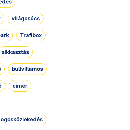
edés
t
világcsúcs
park
Trafibox
sikkasztás
s
bulivillamos
ő
címer
logosközlekedés