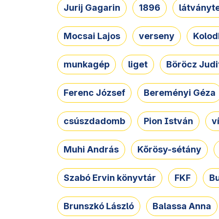
Jurij Gagarin
1896
látványt
Mocsai Lajos
verseny
Kolod
munkagép
liget
Böröcz Judi
Ferenc József
Bereményi Géza
csúszdadomb
Pion István
v
Muhi András
Kőrösy-sétány
Szabó Ervin könyvtár
FKF
B
Brunszkó László
Balassa Anna