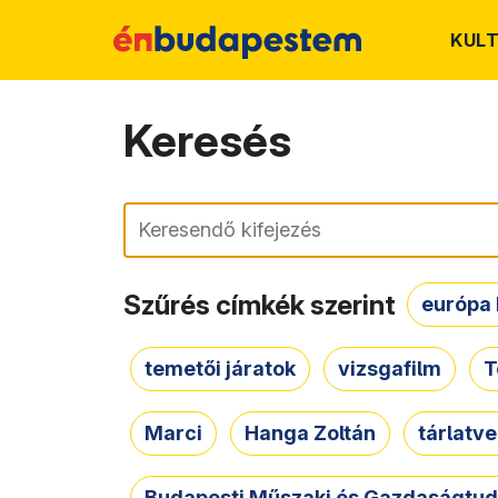
KUL
Keresés
Keresés
Szűrés címkék szerint
európa 
temetői járatok
vizsgafilm
T
Marci
Hanga Zoltán
tárlatv
Budapesti Műszaki és Gazdaságtu