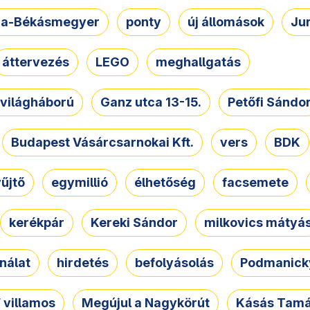
a-Békásmegyer
ponty
új állomások
Ju
áttervezés
LEGO
meghallgatás
. világháború
Ganz utca 13-15.
Petőfi Sándo
Budapest Vásárcsarnokai Kft.
vers
BDK
űjtő
egymillió
élhetőség
facsemete
kerékpár
Kereki Sándor
milkovics mátyá
nálat
hirdetés
befolyásolás
Podmanicky
 villamos
Megújul a Nagykörút
Kásás Tam