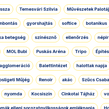
ssza
Temesvári Szilvia
Művészetek Palotá
nbontás
gyorshajtás
softice
botanikus
tka betegség
színésznő
ellenőrzés
népir
MOL Bubi
Puskás Aréna
Tripo
Építés
agglomeráció
Balettintézet
halottak napja
osligeti Műjég
Renoir
akác
Szűcs Csab
nyomda
Kocsiszín
Cinkotai Tájház
vo
omák elleni sorozatgyilkosságok emléknapja
Ho