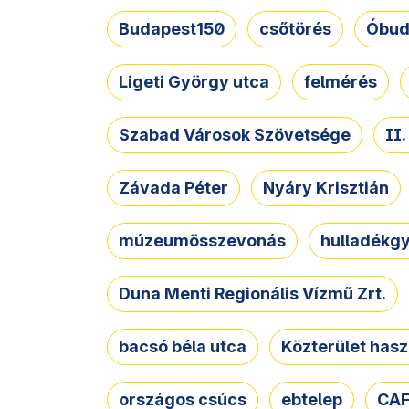
Budapest150
csőtörés
Óbud
Ligeti György utca
felmérés
Szabad Városok Szövetsége
II
Závada Péter
Nyáry Krisztián
múzeumösszevonás
hulladékgy
Duna Menti Regionális Vízmű Zrt.
bacsó béla utca
Közterület hasz
országos csúcs
ebtelep
CAF