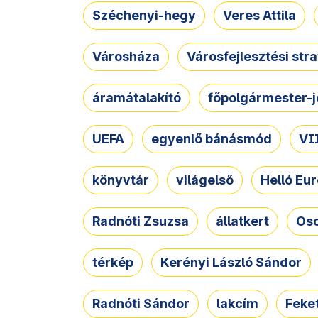
Széchenyi-hegy
Veres Attila
Városháza
Városfejlesztési str
áramátalakító
főpolgármester-j
UEFA
egyenlő bánásmód
VII
könyvtár
világelső
Helló Eur
Radnóti Zsuzsa
állatkert
Osc
térkép
Kerényi László Sándor
Radnóti Sándor
lakcím
Feket