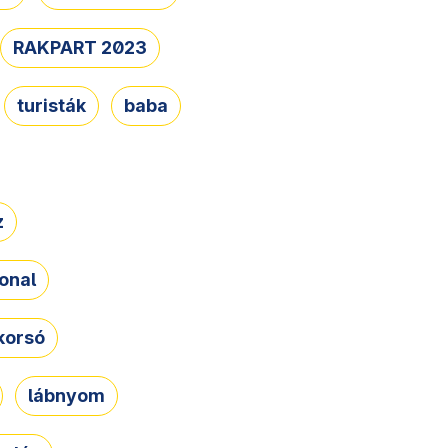
RAKPART 2023
turisták
baba
z
onal
korsó
lábnyom