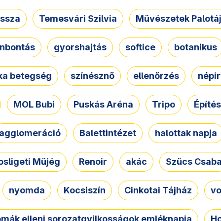
ssza
Temesvári Szilvia
Művészetek Palotá
nbontás
gyorshajtás
softice
botanikus
tka betegség
színésznő
ellenőrzés
népir
MOL Bubi
Puskás Aréna
Tripo
Építés
agglomeráció
Balettintézet
halottak napja
osligeti Műjég
Renoir
akác
Szűcs Csab
nyomda
Kocsiszín
Cinkotai Tájház
vo
omák elleni sorozatgyilkosságok emléknapja
Ho