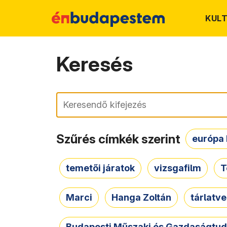
KUL
Keresés
Keresés
Szűrés címkék szerint
európa 
temetői járatok
vizsgafilm
T
Marci
Hanga Zoltán
tárlatv
Budapesti Műszaki és Gazdaságtu