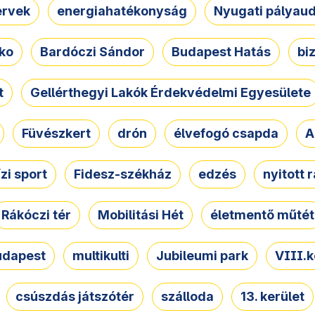
ervek
energiahatékonyság
Nyugati pályau
ko
Bardóczi Sándor
Budapest Hatás
bi
t
Gellérthegyi Lakók Érdekvédelmi Egyesülete
Füvészkert
drón
élvefogó csapda
A
ízi sport
Fidesz-székház
edzés
nyitott 
Rákóczi tér
Mobilitási Hét
életmentő műtét
udapest
multikulti
Jubileumi park
VIII.k
csúszdás játszótér
szálloda
13. kerület