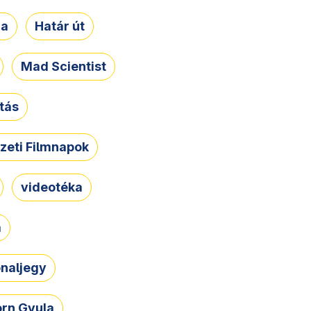
ja
Határ út
Mad Scientist
tás
zeti Filmnapok
videotéka
a
naljegy
rn Gyula