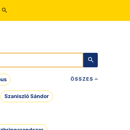
ÖSSZES
bus
Szaniszló Sándor
zbringarendszer