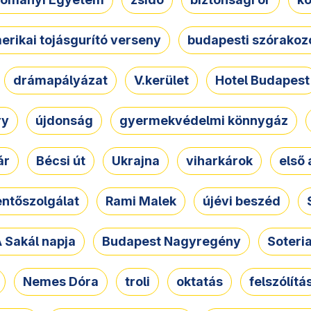
erikai tojásgurító verseny
budapesti szórakoz
drámapályázat
V.kerület
Hotel Budapest
ry
újdonság
gyermekvédelmi könnygáz
ár
Bécsi út
Ukrajna
viharkárok
első 
ntőszolgálat
Rami Malek
újévi beszéd
 Sakál napja
Budapest Nagyregény
Soteri
Nemes Dóra
troli
oktatás
felszólítá