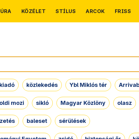
TÚRA
KÖZÉLET
STÍLUS
ARCOK
FRISS
kiadó
közlekedés
Ybl Miklós tér
Arriva
oldi mozi
sikló
Magyar Közlöny
olasz
ezetés
baleset
sérülések
dományi Egyetem
zsidó
biztonsági őr
kö