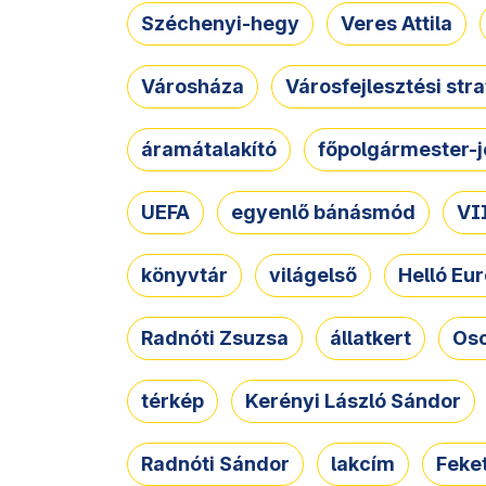
Széchenyi-hegy
Veres Attila
Városháza
Városfejlesztési str
áramátalakító
főpolgármester-j
UEFA
egyenlő bánásmód
VII
könyvtár
világelső
Helló Eur
Radnóti Zsuzsa
állatkert
Osc
térkép
Kerényi László Sándor
Radnóti Sándor
lakcím
Feket