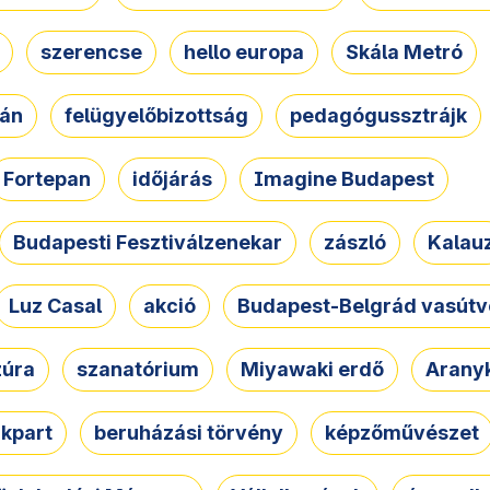
szerencse
hello europa
Skála Metró
zán
felügyelőbizottság
pedagógussztrájk
Fortepan
időjárás
Imagine Budapest
Budapesti Fesztiválzenekar
zászló
Kalau
Luz Casal
akció
Budapest-Belgrád vasútv
zúra
szanatórium
Miyawaki erdő
Arany
akpart
beruházási törvény
képzőművészet