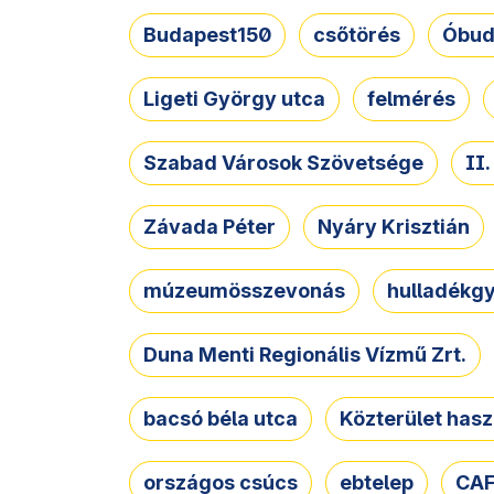
Budapest150
csőtörés
Óbud
Ligeti György utca
felmérés
Szabad Városok Szövetsége
II
Závada Péter
Nyáry Krisztián
múzeumösszevonás
hulladékgy
Duna Menti Regionális Vízmű Zrt.
bacsó béla utca
Közterület hasz
országos csúcs
ebtelep
CAF