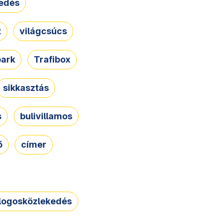
edés
t
világcsúcs
park
Trafibox
sikkasztás
s
bulivillamos
ő
címer
logosközlekedés