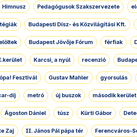
Himnusz
Pedagógusok Szakszervezete
e
atégiák
Budapesti Dísz- és Közvilágítási Kft.
elöltek
Budapest Jövője Fórum
férfiak
D
.kerület
Karcsi, a nyúl
recenzió
Budape
ópa! Fesztivál
Gustav Mahler
gyorsulás
ar-díj
metró
új buszok
második kerület
Ágoston Dániel
túsz
Kürti Gábor
Dete
e Zaj
II. János Pál pápa tér
Ferencváros-S