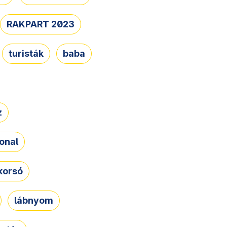
RAKPART 2023
turisták
baba
z
onal
korsó
lábnyom