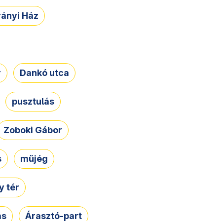
rányi Ház
r
Dankó utca
pusztulás
Zoboki Gábor
s
műjég
 tér
ás
Árasztó-part