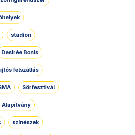
óhelyek
stadion
Desirée Bonis
ajtós felszállás
SMA
Sörfesztivál
a Alapítvány
s
színészek