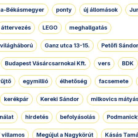
a-Békásmegyer
ponty
új állomások
Ju
áttervezés
LEGO
meghallgatás
. világháború
Ganz utca 13-15.
Petőfi Sándo
Budapest Vásárcsarnokai Kft.
vers
BDK
űjtő
egymillió
élhetőség
facsemete
kerékpár
Kereki Sándor
milkovics mátyá
nálat
hirdetés
befolyásolás
Podmanicky
 villamos
Megújul a Nagykörút
Kásás Tam