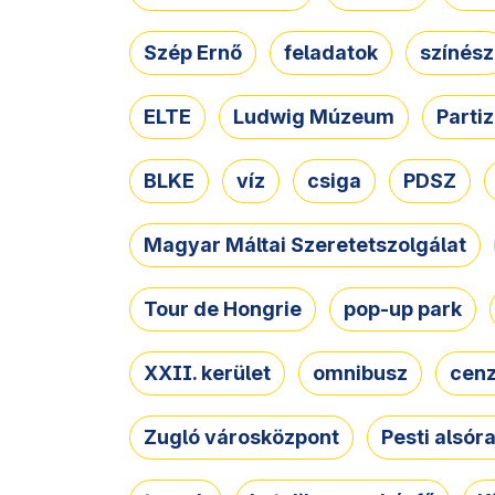
Szép Ernő
feladatok
színész
ELTE
Ludwig Múzeum
Parti
BLKE
víz
csiga
PDSZ
Magyar Máltai Szeretetszolgálat
Tour de Hongrie
pop-up park
XXII. kerület
omnibusz
cen
Zugló városközpont
Pesti alsór