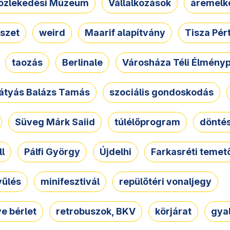
özlekedési Múzeum
Vállalkozások
áremelk
szet
weird
Maarif alapítvány
Tisza Pér
taozás
Berlinale
Városháza Téli Élmény
átyás Balázs Tamás
szociális gondoskodás
Süveg Márk Saiid
túlélőprogram
dönté
ll
Pálfi György
Újdelhi
Farkasréti temet
yűlés
minifesztivál
repülőtéri vonaljegy
e bérlet
retrobuszok, BKV
körjárat
gya