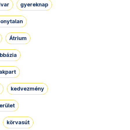
dvar
gyereknap
zonytalan
Átrium
bbázia
rakpart
kedvezmény
erület
körvasút