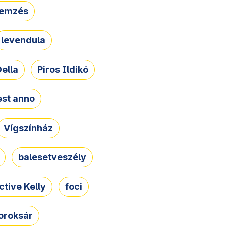
lemzés
levendula
ella
Piros Ildikó
st anno
Vígszínház
balesetveszély
ctive Kelly
foci
oroksár