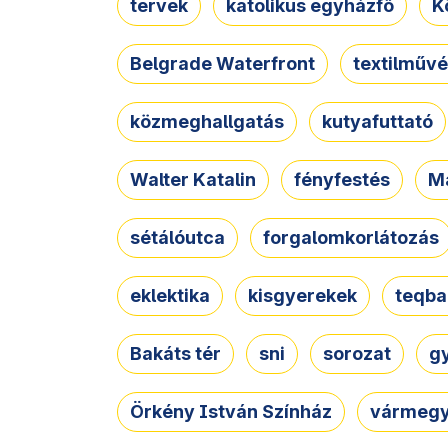
tervek
katolikus egyházfő
K
Belgrade Waterfront
textilművé
közmeghallgatás
kutyafuttató
Walter Katalin
fényfestés
M
sétálóutca
forgalomkorlátozás
eklektika
kisgyerekek
teqba
Bakáts tér
sni
sorozat
g
Örkény István Színház
vármegy