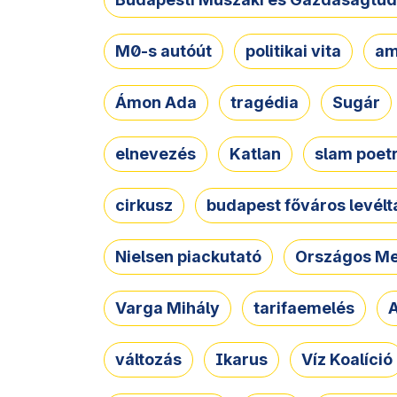
M0-s autóút
politikai vita
am
Ámon Ada
tragédia
Sugár
elnevezés
Katlan
slam poet
cirkusz
budapest főváros levélt
Nielsen piackutató
Országos Me
Varga Mihály
tarifaemelés
A
változás
Ikarus
Víz Koalíció