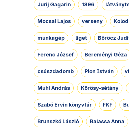
Jurij Gagarin
1896
látványt
Mocsai Lajos
verseny
Kolod
munkagép
liget
Böröcz Judi
Ferenc József
Bereményi Géza
csúszdadomb
Pion István
v
Muhi András
Kőrösy-sétány
Szabó Ervin könyvtár
FKF
B
Brunszkó László
Balassa Anna