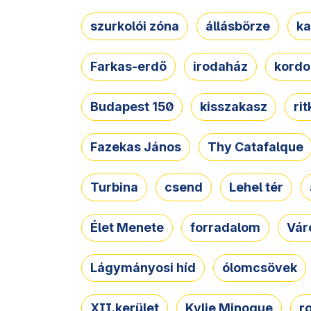
szurkolói zóna
állásbörze
ka
Farkas-erdő
irodaház
kordo
Budapest 150
kisszakasz
ri
Fazekas János
Thy Catafalque
Turbina
csend
Lehel tér
Élet Menete
forradalom
Vár
Lágymányosi híd
ólomcsövek
XII.kerület
Kylie Minogue
r