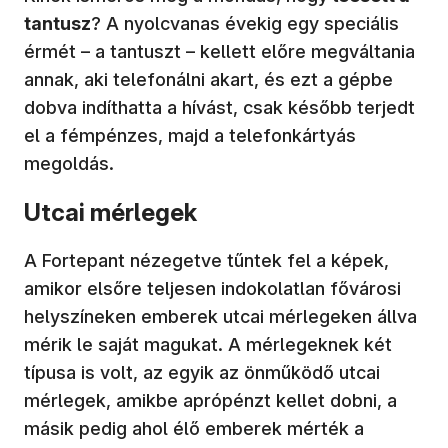
tantusz
? A nyolcvanas évekig egy speciális
érmét – a tantuszt – kellett előre megváltania
annak, aki telefonálni akart, és ezt a gépbe
dobva indíthatta a hívást, csak később terjedt
el a fémpénzes, majd a telefonkártyás
megoldás.
Utcai mérlegek
A Fortepant nézegetve tűntek fel a képek,
amikor elsőre teljesen indokolatlan fővárosi
helyszíneken emberek utcai mérlegeken állva
mérik le saját magukat. A mérlegeknek két
típusa is volt, az egyik az önműködő utcai
mérlegek, amikbe aprópénzt kellet dobni, a
másik pedig ahol élő emberek mérték a