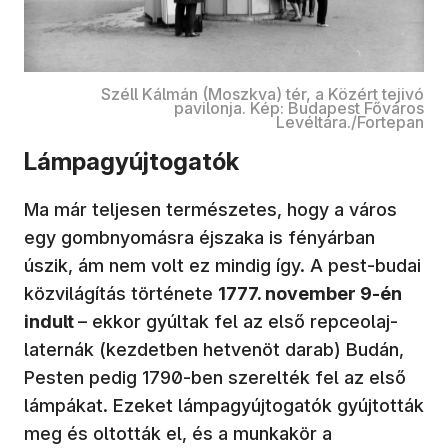
Széll Kálmán (Moszkva) tér, a Közért tejivó
pavilonja. Kép: Budapest Főváros
Levéltára./Fortepan
Lámpagyújtogatók
Ma már teljesen természetes, hogy a város
egy gombnyomásra éjszaka is fényárban
úszik, ám nem volt ez mindig így. A pest-budai
közvilágítás története
1777. november 9-én
indult
– ekkor gyúltak fel az első repceolaj-
laternák (kezdetben hetvenöt darab) Budán,
Pesten pedig 1790-ben szerelték fel az első
lámpákat. Ezeket lámpagyújtogatók gyújtották
meg és oltották el, és a munkakör a