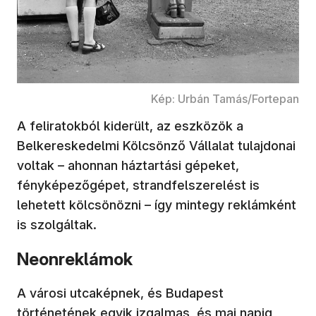
Kép: Urbán Tamás/Fortepan
A feliratokból kiderült, az eszközök a
Belkereskedelmi Kölcsönző Vállalat tulajdonai
voltak – ahonnan háztartási gépeket,
fényképezőgépet, strandfelszerelést is
lehetett kölcsönözni – így mintegy reklámként
is szolgáltak.
Neonreklámok
A városi utcaképnek, és Budapest
történetének egyik izgalmas, és mai napig