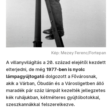
Kép: Mezey Ferenc/Fortepan
A villanyvilágítás a 20. század elejétől kezdett
elterjedni, de még
1977-ben is nyolc
lámpagyújtogató
dolgozott a Fővárosnak,
akik a Várban, Óbudán és a Városligetben álló
maradék pár száz lámpát kezelték jellegzetes
kék ruhájukban, kétméteres gyújtóbotokkal,
szeszkan­nákkal felszerelkezve.