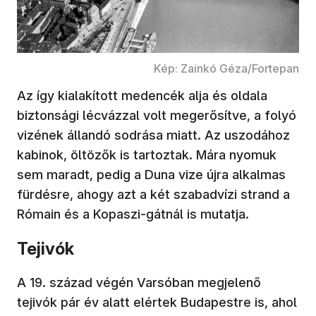
Kép: Zainkó Géza/Fortepan
Az így kialakított medencék alja és oldala
biztonsági lécvázzal volt megerősítve, a folyó
vizének állandó sodrása miatt. Az uszodához
kabinok, öltözők is tartoztak. Mára nyomuk
sem maradt, pedig a Duna vize újra alkalmas
fürdésre, ahogy azt a két szabadvízi strand a
Rómain és a Kopaszi-gátnál is mutatja.
Tejivók
A 19. század végén Varsóban megjelenő
tejivók pár év alatt elértek Budapestre is, ahol