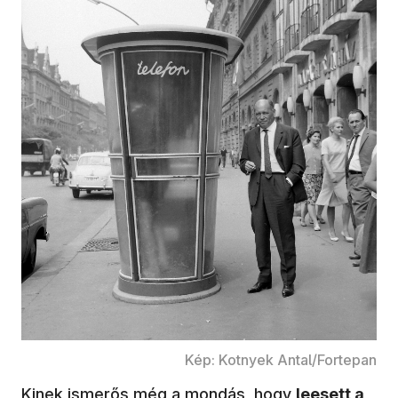
Kép: Kotnyek Antal/Fortepan
Kinek ismerős még a mondás, hogy
leesett a