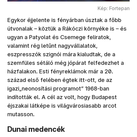
Kép: Fortepan
Egykor éjjelente is fényárban úsztak a főbb
útvonalak – köztük a Rákóczi környéke is – és
ugyan a Patyolat és Csemege feliratok,
valamint rég letűnt nagyvállalatok,
eszpresszók szignói mára kialudtak, de a
szemfüles sétáló még jópárat felfedezhet a
házfalakon. Esti fényreklámok már a 20.
század első felében égtek itt-ott, de az
igazi„neonosítási programot” 1968-ban
indították el. A cél az volt, hogy Budapest
éjszakai látképe is világvárosiasabb arcot
mutasson.
Dunai medencék