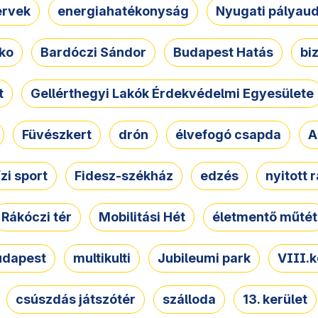
ervek
energiahatékonyság
Nyugati pályau
ko
Bardóczi Sándor
Budapest Hatás
bi
t
Gellérthegyi Lakók Érdekvédelmi Egyesülete
Füvészkert
drón
élvefogó csapda
A
ízi sport
Fidesz-székház
edzés
nyitott 
Rákóczi tér
Mobilitási Hét
életmentő műtét
udapest
multikulti
Jubileumi park
VIII.k
csúszdás játszótér
szálloda
13. kerület