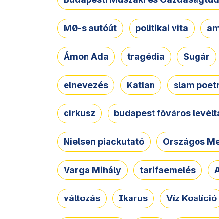
M0-s autóút
politikai vita
am
Ámon Ada
tragédia
Sugár
elnevezés
Katlan
slam poet
cirkusz
budapest főváros levélt
Nielsen piackutató
Országos Me
Varga Mihály
tarifaemelés
A
változás
Ikarus
Víz Koalíció