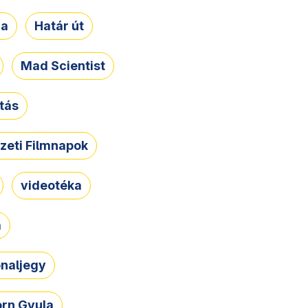
ja
Határ út
Mad Scientist
tás
zeti Filmnapok
videotéka
a
naljegy
rn Gyula