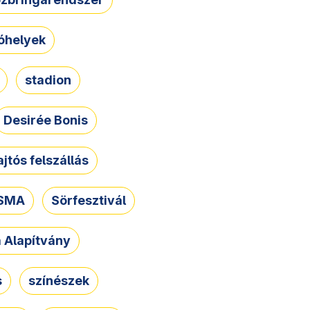
óhelyek
stadion
Desirée Bonis
ajtós felszállás
SMA
Sörfesztivál
a Alapítvány
s
színészek