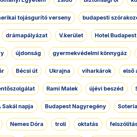
erikai tojásgurító verseny
budapesti szórakoz
drámapályázat
V.kerület
Hotel Budapest
ry
újdonság
gyermekvédelmi könnygáz
ár
Bécsi út
Ukrajna
viharkárok
első 
ntőszolgálat
Rami Malek
újévi beszéd
 Sakál napja
Budapest Nagyregény
Soteri
Nemes Dóra
troli
oktatás
felszólítá