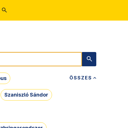
ÖSSZES
bus
Szaniszló Sándor
zbringarendszer