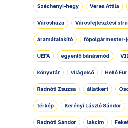
Széchenyi-hegy
Veres Attila
Városháza
Városfejlesztési str
áramátalakító
főpolgármester-j
UEFA
egyenlő bánásmód
VII
könyvtár
világelső
Helló Eur
Radnóti Zsuzsa
állatkert
Osc
térkép
Kerényi László Sándor
Radnóti Sándor
lakcím
Feket