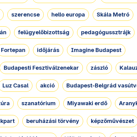
szerencse
hello europa
Skála Metró
zán
felügyelőbizottság
pedagógussztrájk
Fortepan
időjárás
Imagine Budapest
Budapesti Fesztiválzenekar
zászló
Kalau
Luz Casal
akció
Budapest-Belgrád vasútv
zúra
szanatórium
Miyawaki erdő
Arany
akpart
beruházási törvény
képzőművészet