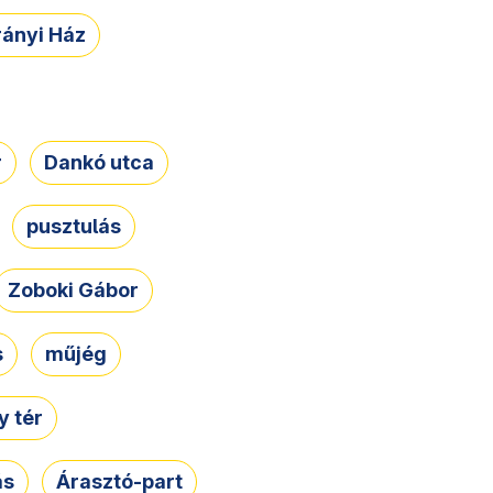
rányi Ház
r
Dankó utca
pusztulás
Zoboki Gábor
s
műjég
 tér
ás
Árasztó-part