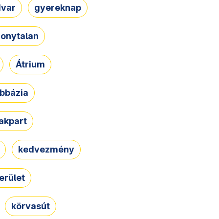
dvar
gyereknap
zonytalan
Átrium
bbázia
rakpart
kedvezmény
erület
körvasút