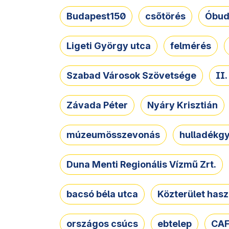
Budapest150
csőtörés
Óbud
Ligeti György utca
felmérés
Szabad Városok Szövetsége
II
Závada Péter
Nyáry Krisztián
múzeumösszevonás
hulladékgy
Duna Menti Regionális Vízmű Zrt.
bacsó béla utca
Közterület hasz
országos csúcs
ebtelep
CAF