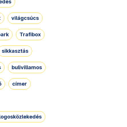
edés
t
világcsúcs
park
Trafibox
sikkasztás
s
bulivillamos
ő
címer
logosközlekedés