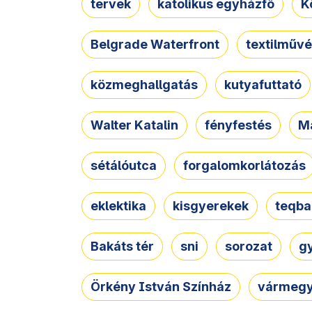
tervek
katolikus egyházfő
K
Belgrade Waterfront
textilművé
közmeghallgatás
kutyafuttató
Walter Katalin
fényfestés
M
sétálóutca
forgalomkorlátozás
eklektika
kisgyerekek
teqba
Bakáts tér
sni
sorozat
g
Örkény István Színház
vármegy