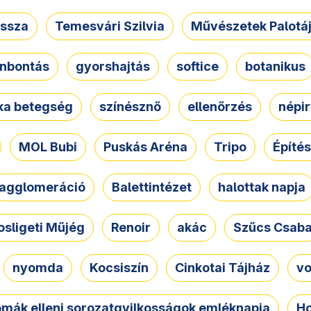
ssza
Temesvári Szilvia
Művészetek Palotá
nbontás
gyorshajtás
softice
botanikus
tka betegség
színésznő
ellenőrzés
népir
MOL Bubi
Puskás Aréna
Tripo
Építés
agglomeráció
Balettintézet
halottak napja
osligeti Műjég
Renoir
akác
Szűcs Csab
nyomda
Kocsiszín
Cinkotai Tájház
vo
omák elleni sorozatgyilkosságok emléknapja
Ho