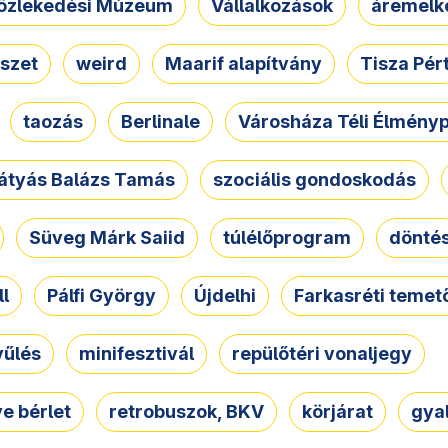
özlekedési Múzeum
Vállalkozások
áremelk
szet
weird
Maarif alapítvány
Tisza Pér
taozás
Berlinale
Városháza Téli Élmény
átyás Balázs Tamás
szociális gondoskodás
Süveg Márk Saiid
túlélőprogram
dönté
ll
Pálfi György
Újdelhi
Farkasréti temet
yűlés
minifesztivál
repülőtéri vonaljegy
e bérlet
retrobuszok, BKV
körjárat
gya