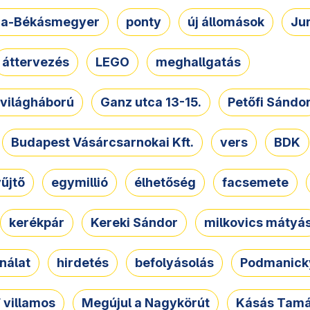
a-Békásmegyer
ponty
új állomások
Ju
áttervezés
LEGO
meghallgatás
. világháború
Ganz utca 13-15.
Petőfi Sándo
Budapest Vásárcsarnokai Kft.
vers
BDK
űjtő
egymillió
élhetőség
facsemete
kerékpár
Kereki Sándor
milkovics mátyá
nálat
hirdetés
befolyásolás
Podmanicky
 villamos
Megújul a Nagykörút
Kásás Tam