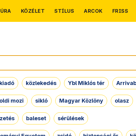
TÚRA
KÖZÉLET
STÍLUS
ARCOK
FRISS
kiadó
közlekedés
Ybl Miklós tér
Arriva
oldi mozi
sikló
Magyar Közlöny
olasz
ezetés
baleset
sérülések
dományi Egyetem
zsidó
biztonsági őr
kö