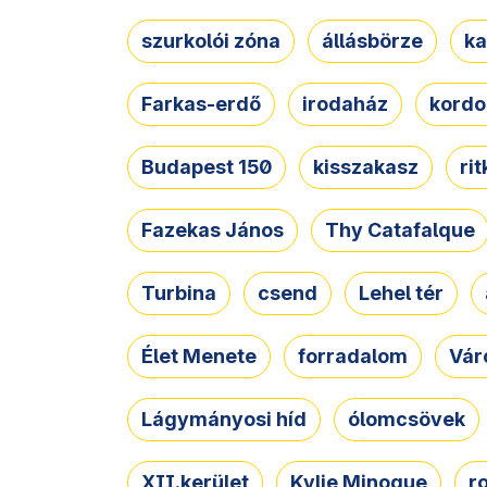
szurkolói zóna
állásbörze
ka
Farkas-erdő
irodaház
kordo
Budapest 150
kisszakasz
ri
Fazekas János
Thy Catafalque
Turbina
csend
Lehel tér
Élet Menete
forradalom
Vár
Lágymányosi híd
ólomcsövek
XII.kerület
Kylie Minogue
r