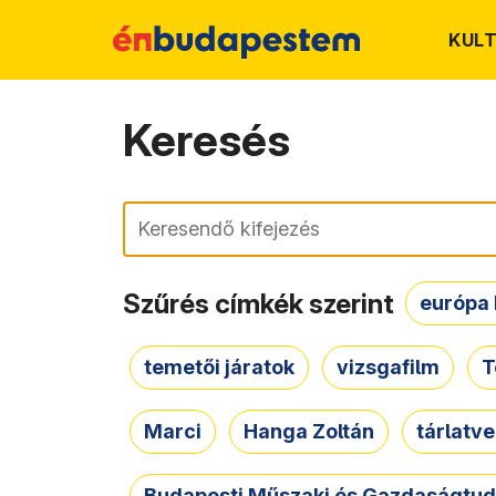
KUL
Keresés
Keresés
Szűrés címkék szerint
európa 
temetői járatok
vizsgafilm
T
Marci
Hanga Zoltán
tárlatv
Budapesti Műszaki és Gazdaságtu