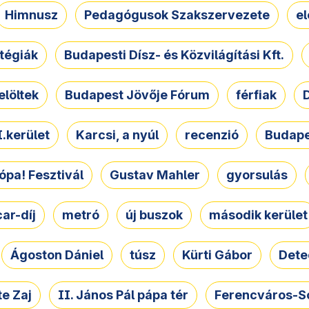
Himnusz
Pedagógusok Szakszervezete
e
atégiák
Budapesti Dísz- és Közvilágítási Kft.
elöltek
Budapest Jövője Fórum
férfiak
D
.kerület
Karcsi, a nyúl
recenzió
Budape
ópa! Fesztivál
Gustav Mahler
gyorsulás
ar-díj
metró
új buszok
második kerület
Ágoston Dániel
túsz
Kürti Gábor
Dete
e Zaj
II. János Pál pápa tér
Ferencváros-S