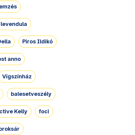
lemzés
levendula
ella
Piros Ildikó
st anno
Vígszínház
balesetveszély
ctive Kelly
foci
oroksár