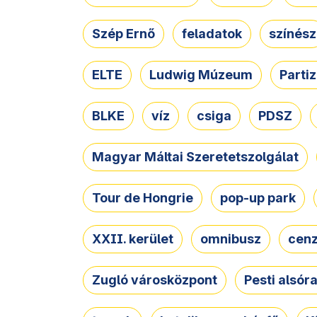
Szép Ernő
feladatok
színész
ELTE
Ludwig Múzeum
Parti
BLKE
víz
csiga
PDSZ
Magyar Máltai Szeretetszolgálat
Tour de Hongrie
pop-up park
XXII. kerület
omnibusz
cen
Zugló városközpont
Pesti alsór