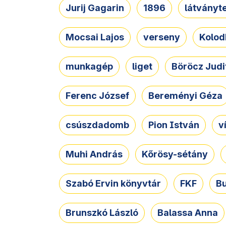
Jurij Gagarin
1896
látványt
Mocsai Lajos
verseny
Kolod
munkagép
liget
Böröcz Judi
Ferenc József
Bereményi Géza
csúszdadomb
Pion István
v
Muhi András
Kőrösy-sétány
Szabó Ervin könyvtár
FKF
B
Brunszkó László
Balassa Anna