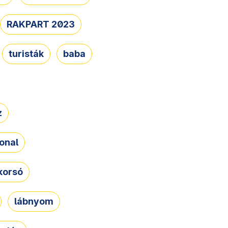
RAKPART 2023
turisták
baba
z
onal
korsó
lábnyom