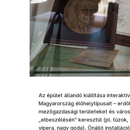
Az épület állandó kiállítása interakt
Magyarország élőhelytípusait – erdő
mezőgazdasági területeket és városi 
„elbeszélésén” keresztül (pl. túzok
vipera, nagy goda). Önálló installáci