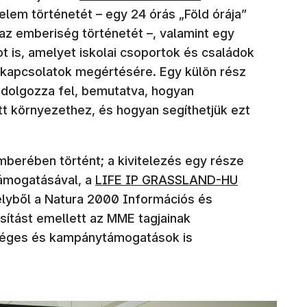
em történetét – egy 24 órás „Föld órája”
az emberiség történetét –, valamint egy
t is, amelyet iskolai csoportok és családok
 kapcsolatok megértésére. Egy külön rész
t dolgozza fel, bemutatva, hogyan
tt környezethez, és hogyan segíthetjük ezt
berében történt; a kivitelezés egy része
(új ablakban nyílik meg)
támogatásával, a
LIFE IP GRASSLAND-HU
lyből a Natura 2000 Információs és
sítást emellett az MME tagjainak
 céges és kampánytámogatások is