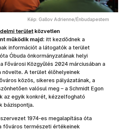
Kép: Gallov Adrienne/Énbudapestem
)
elmi terület
közvetlen
nt működik majd
: itt kezdődnek a
nak információt a látogatók a terület
 óta Óbuda önkormányzatának helyi
ig a Fővárosi Közgyűlés 2024 márciusában a
 növelte. A terület élőhelyeinek
őváros közös, sikeres pályázatának, a
szönhetően valósul meg – a Schmidt Egon
 az egyik konkrét, kézzelfogható
 bázispontja.
 szervezet 1974-es megalapítása óta
 a főváros természeti értékeinek