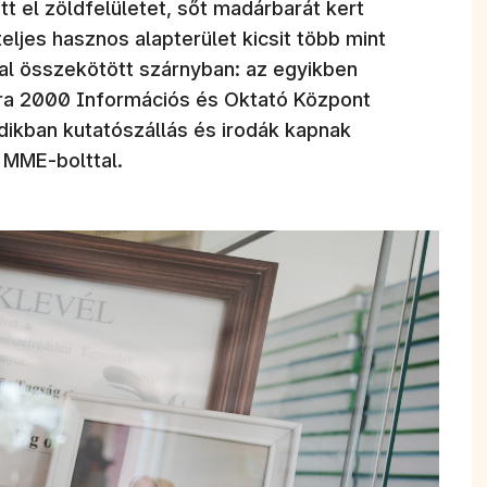
tt el zöldfelületet, sőt madárbarát kert
teljes hasznos alapterület kicsit több mint
l összekötött szárnyban: az egyikben
ura 2000 Információs és Oktató Központ
dikban kutatószállás és irodák kapnak
 MME-bolttal.