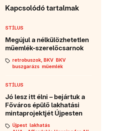
Kapcsolódó tartalmak
STÍLUS
Megújul a nélkülözhetetlen
műemlék-szerelőcsarnok
retrobuszok, BKV
BKV
buszgarázs
műemlék
STÍLUS
Jó lesz itt élni – bejártuk a
Főváros épülő lakhatási
mintaprojektjét Újpesten
Újpest
lakhatás