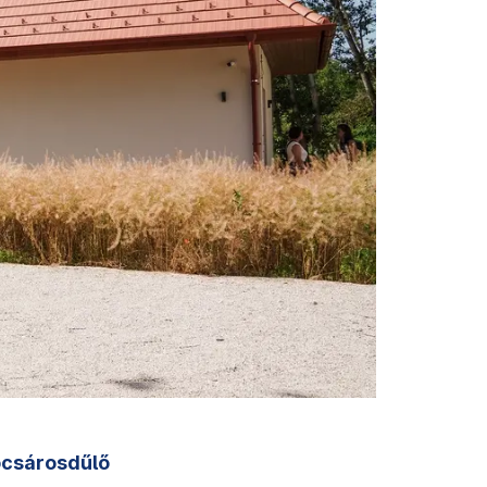
csárosdűlő