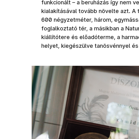
funkcionált – a beruházás így nem ve
kialakításával tovább növelte azt. A 
600 négyzetméter, három, egymássa
foglalkoztató tér, a másikban a Nat
kiállítótere és előadóterme, a harma
helyet, kiegészülve tanösvénnyel és