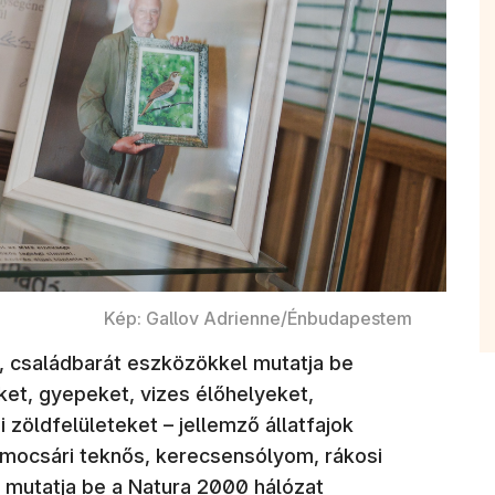
Kép: Gallov Adrienne/Énbudapestem
ív, családbarát eszközökkel mutatja be
ket, gyepeket, vizes élőhelyeket,
zöldfelületeket – jellemző állatfajok
, mocsári teknős, kerecsensólyom, rákosi
(új ablakban nyílik meg)
ó mutatja be a
Natura 2000 hálózat