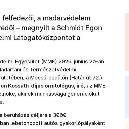
g felfedezői, a madárvédelem
tvédői – megnyílt a Schmidt Egon
elmi Látogatóközpontot a
delmi Egyesület (MME)
2026. június 20-án
 Madártani és Természetvédelmi
ületében, a Mocsárosdűlőn (Határ út 72.).
n Kossuth-díjas ornitológus, író,
az MME
i elnöke, akinek munkássága generációkat
e.
a beruházás céljára a 3000
ban lebetonozott autós gyakorlópályaként