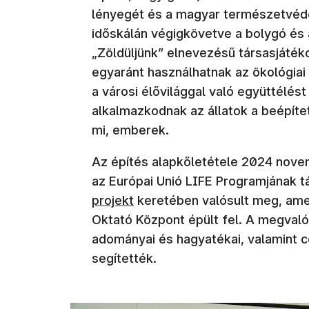
lényegét és a magyar természetvédel
időskálán végigkövetve a bolygó és 
„Zöldüljünk” elnevezésű társasjátéko
egyaránt használhatnak az ökológiai
a városi élővilággal való együttélés
alkalmazkodnak az állatok a beépíte
mi, emberek.
Az építés alapkőletétele 2024 novem
az Európai Unió LIFE Programjának 
projekt
keretében valósult meg, ame
Oktató Központ épült fel. A megvaló
adományai és hagyatékai, valamint
segítették.