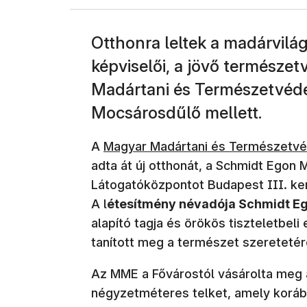
Otthonra leltek a madárvilá
képviselői, a jövő természe
Madártani és Természetvéd
Mocsárosdűlő mellett.
(új ablakban nyílik meg)
A
Magyar Madártani és Természetvé
adta át új otthonát, a Schmidt Egon
Látogatóközpontot Budapest III. ker
A l
étesítmény névadója Schmidt Ego
alapító tagja és örökös tiszteletbel
tanított meg a természet szeretetér
Az MME a Fővárostól vásárolta meg 
négyzetméteres telket, amely koráb