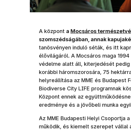
(új ablakban nyílik meg
A központ
a
Mocsáros természetvéd
szomszédságában, annak kapujaké
tanösvényen induló séták, és itt kap
élővilágáról. A Mocsáros maga 1994
védelme alatt áll, kiterjedését ped
korábbi háromszorosára, 75 hektárra
helyreállítása az MME és Budapest F
Biodiverse City LIFE programnak kö
Központ ennek az együttműködésnek
eredménye és a jövőbeli munka egyik
Az MME Budapesti Helyi Csoportja a
működik, és kiemelt szerepet vállal