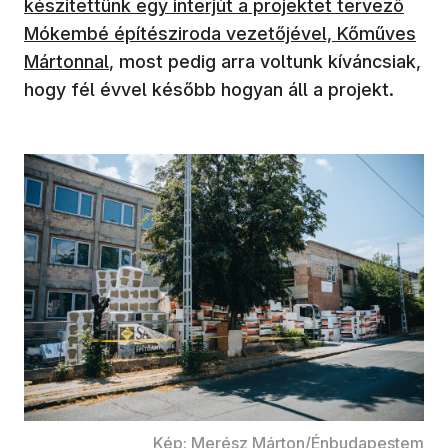
készítettünk egy interjút a projektet tervező
Mókembé építésziroda vezetőjével, Kőműves
Mártonnal
, most pedig arra voltunk kíváncsiak,
hogy fél évvel később hogyan áll a projekt.
Kép: Merész Márton/Énbudapestem