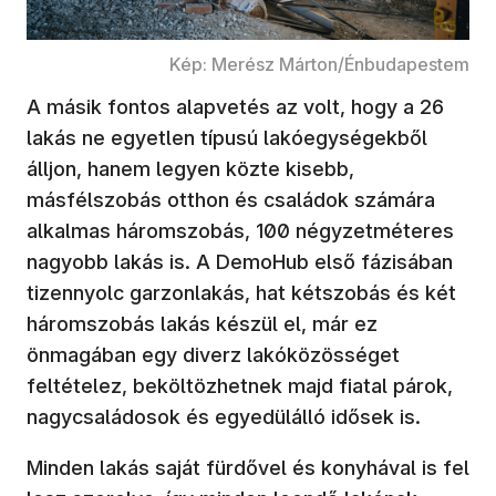
Kép: Merész Márton/Énbudapestem
A másik fontos alapvetés az volt, hogy a 26
lakás ne egyetlen típusú lakóegységekből
álljon, hanem legyen közte kisebb,
másfélszobás otthon és családok számára
alkalmas háromszobás, 100 négyzetméteres
nagyobb lakás is. A DemoHub első fázisában
tizennyolc garzonlakás, hat kétszobás és két
háromszobás lakás készül el, már ez
önmagában egy diverz lakóközösséget
feltételez, beköltözhetnek majd fiatal párok,
nagycsaládosok és egyedülálló idősek is.
Minden lakás saját fürdővel és konyhával is fel