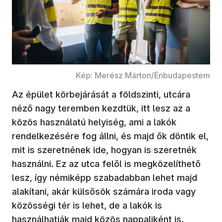
Kép: Merész Márton/Énbudapestem
Az épület körbejárását a földszinti, utcára
néző nagy teremben kezdtük, itt lesz az a
közös használatú helyiség, ami a lakók
rendelkezésére fog állni, és majd ők döntik el,
mit is szeretnének ide, hogyan is szeretnék
használni. Ez az utca felől is megközelíthető
lesz, így némiképp szabadabban lehet majd
alakítani, akár külsősök számára iroda vagy
közösségi tér is lehet, de a lakók is
használhatják majd közös nappaliként is.