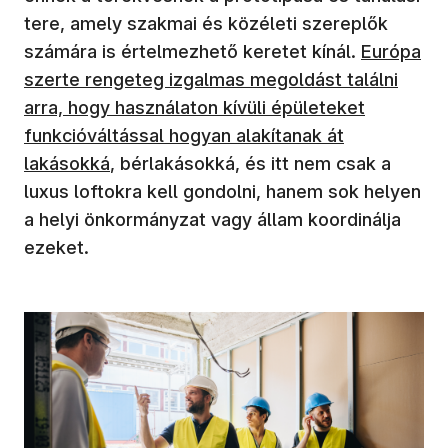
tere, amely szakmai és közéleti szereplők
(új ablakb
számára is értelmezhető keretet kínál.
Európa
szerte rengeteg izgalmas megoldást találni
arra, hogy használaton kívüli épületeket
funkcióváltással hogyan alakítanak át
lakásokká
, bérlakásokká, és itt nem csak a
luxus loftokra kell gondolni, hanem sok helyen
a helyi önkormányzat vagy állam koordinálja
ezeket.