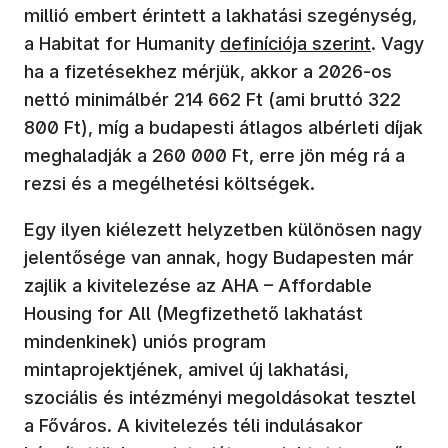
millió embert érintett a lakhatási szegénység,
(új ablakban nyílik meg)
a Habitat for Humanity
definíciója szerint
. Vagy
ha a fizetésekhez mérjük, akkor a 2026-os
nettó minimálbér 214 662 Ft (ami bruttó 322
800 Ft), míg a budapesti átlagos albérleti díjak
meghaladják a 260 000 Ft, erre jön még rá a
rezsi és a megélhetési költségek.
Egy ilyen kiélezett helyzetben különösen nagy
jelentősége van annak, hogy Budapesten már
zajlik a kivitelezése az AHA – Affordable
Housing for All (Megfizethető lakhatást
mindenkinek) uniós program
mintaprojektjének, amivel új lakhatási,
szociális és intézményi megoldásokat tesztel
(új ablakb
a Főváros. A kivitelezés téli indulásakor