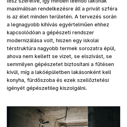
lesz szerelve, így minden leendő lakónak
maximálisan rendelkezésre áll a privát szféra
is az élet minden területén. A tervezés során
a legnagyobb kihívás egyértelműen ehhez
kapcsolódóan a gépészeti rendszer
modernizálása volt, hiszen egy iskolai
térstruktúra nagyobb termek sorozatra épül,
ahova nem kellett se vizet, se elszívást, se
semmilyen gépészetet biztosítani a fűtésen
kívül, míg a lakóépületben lakásonként kell
konyha, fürdőszoba és ezek szellőztetési
igényét gépészetileg kiszolgálni.