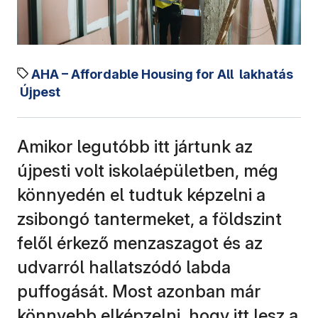
AHA – Affordable Housing for All
lakhatás
Újpest
Amikor legutóbb itt jártunk az
újpesti volt iskolaépületben, még
könnyedén el tudtuk képzelni a
zsibongó tantermeket, a földszint
felől érkező menzaszagot és az
udvarról hallatszódó labda
puffogását. Most azonban már
könnyebb elképzelni, hogy itt lesz a