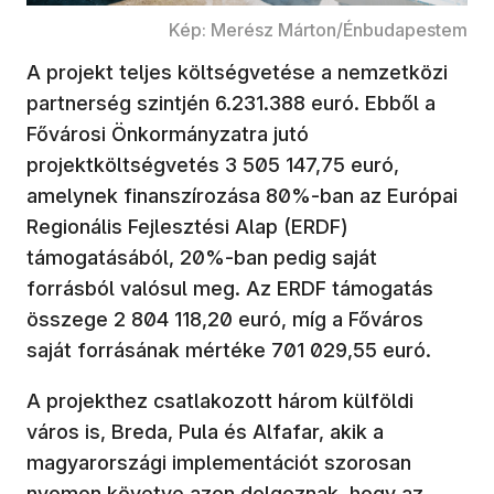
Kép: Merész Márton/Énbudapestem
A projekt teljes költségvetése a nemzetközi
partnerség szintjén 6.231.388 euró. Ebből a
Fővárosi Önkormányzatra jutó
projektköltségvetés 3 505 147,75 euró,
amelynek finanszírozása 80%-ban az Európai
Regionális Fejlesztési Alap (ERDF)
támogatásából, 20%-ban pedig saját
forrásból valósul meg. Az ERDF támogatás
összege 2 804 118,20 euró, míg a Főváros
saját forrásának mértéke 701 029,55 euró.
A projekthez csatlakozott három külföldi
város is, Breda, Pula és Alfafar, akik a
magyarországi implementációt szorosan
nyomon követve azon dolgoznak, hogy az