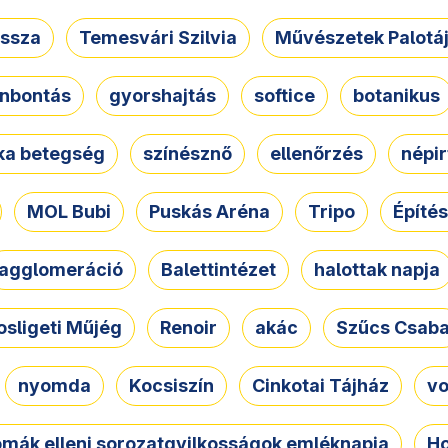
ssza
Temesvári Szilvia
Művészetek Palotá
nbontás
gyorshajtás
softice
botanikus
tka betegség
színésznő
ellenőrzés
népir
MOL Bubi
Puskás Aréna
Tripo
Építés
agglomeráció
Balettintézet
halottak napja
osligeti Műjég
Renoir
akác
Szűcs Csab
nyomda
Kocsiszín
Cinkotai Tájház
vo
omák elleni sorozatgyilkosságok emléknapja
Ho