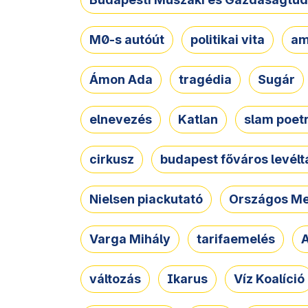
M0-s autóút
politikai vita
am
Ámon Ada
tragédia
Sugár
elnevezés
Katlan
slam poet
cirkusz
budapest főváros levélt
Nielsen piackutató
Országos Me
Varga Mihály
tarifaemelés
A
változás
Ikarus
Víz Koalíció