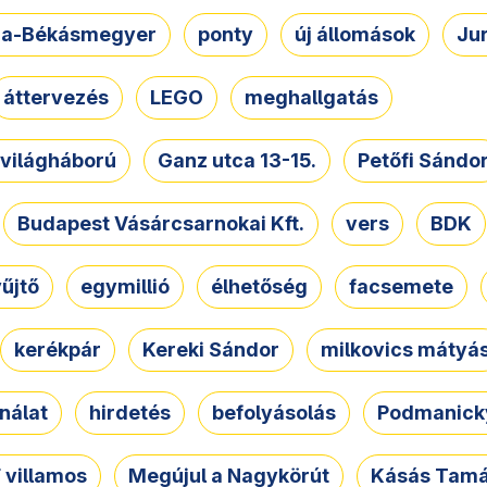
a-Békásmegyer
ponty
új állomások
Ju
áttervezés
LEGO
meghallgatás
. világháború
Ganz utca 13-15.
Petőfi Sándo
Budapest Vásárcsarnokai Kft.
vers
BDK
űjtő
egymillió
élhetőség
facsemete
kerékpár
Kereki Sándor
milkovics mátyá
nálat
hirdetés
befolyásolás
Podmanicky
 villamos
Megújul a Nagykörút
Kásás Tam