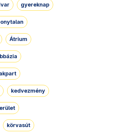
dvar
gyereknap
zonytalan
Átrium
bbázia
rakpart
kedvezmény
erület
körvasút