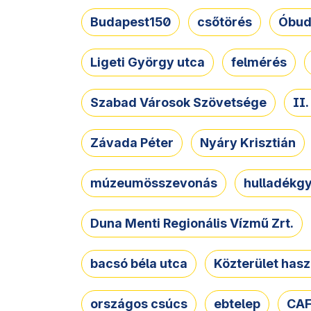
Budapest150
csőtörés
Óbud
Ligeti György utca
felmérés
Szabad Városok Szövetsége
II
Závada Péter
Nyáry Krisztián
múzeumösszevonás
hulladékgy
Duna Menti Regionális Vízmű Zrt.
bacsó béla utca
Közterület hasz
országos csúcs
ebtelep
CAF