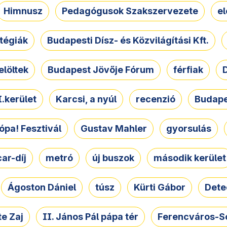
Himnusz
Pedagógusok Szakszervezete
e
atégiák
Budapesti Dísz- és Közvilágítási Kft.
elöltek
Budapest Jövője Fórum
férfiak
D
.kerület
Karcsi, a nyúl
recenzió
Budape
ópa! Fesztivál
Gustav Mahler
gyorsulás
ar-díj
metró
új buszok
második kerület
Ágoston Dániel
túsz
Kürti Gábor
Dete
e Zaj
II. János Pál pápa tér
Ferencváros-S