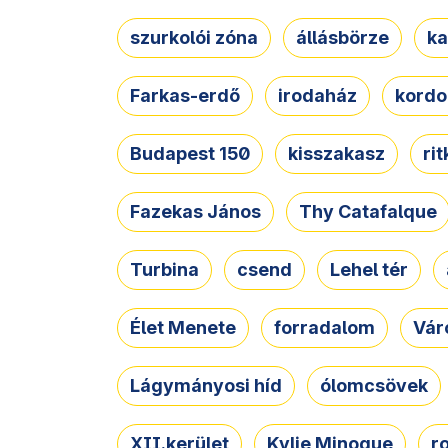
szurkolói zóna
állásbörze
ka
Farkas-erdő
irodaház
kordo
Budapest 150
kisszakasz
ri
Fazekas János
Thy Catafalque
Turbina
csend
Lehel tér
Élet Menete
forradalom
Vár
Lágymányosi híd
ólomcsövek
XII.kerület
Kylie Minogue
r