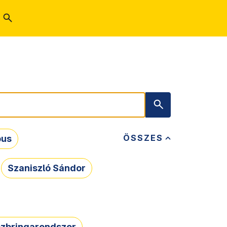
ÖSSZES
bus
Szaniszló Sándor
zbringarendszer