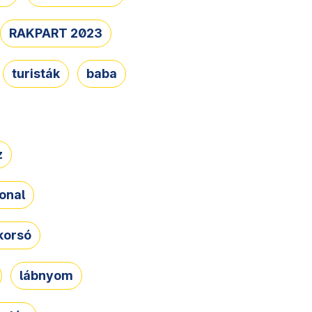
RAKPART 2023
turisták
baba
z
onal
korsó
lábnyom