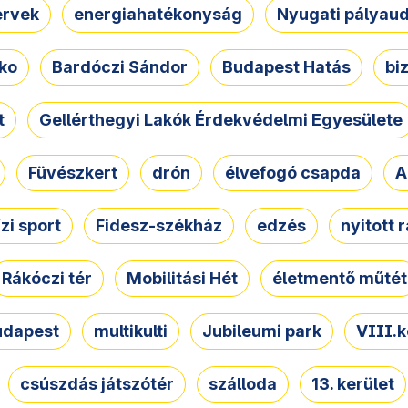
ervek
energiahatékonyság
Nyugati pályau
ko
Bardóczi Sándor
Budapest Hatás
bi
t
Gellérthegyi Lakók Érdekvédelmi Egyesülete
Füvészkert
drón
élvefogó csapda
A
ízi sport
Fidesz-székház
edzés
nyitott 
Rákóczi tér
Mobilitási Hét
életmentő műtét
udapest
multikulti
Jubileumi park
VIII.k
csúszdás játszótér
szálloda
13. kerület