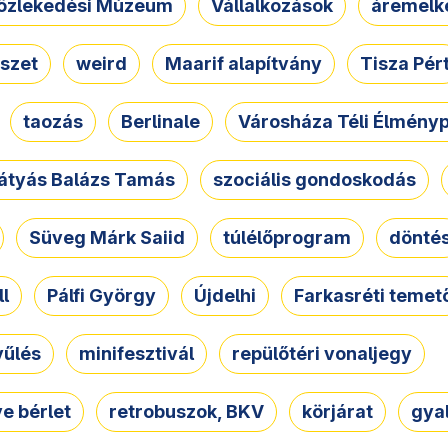
özlekedési Múzeum
Vállalkozások
áremelk
szet
weird
Maarif alapítvány
Tisza Pér
taozás
Berlinale
Városháza Téli Élmény
átyás Balázs Tamás
szociális gondoskodás
Süveg Márk Saiid
túlélőprogram
dönté
ll
Pálfi György
Újdelhi
Farkasréti temet
yűlés
minifesztivál
repülőtéri vonaljegy
e bérlet
retrobuszok, BKV
körjárat
gya