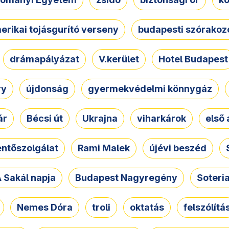
erikai tojásgurító verseny
budapesti szórakoz
drámapályázat
V.kerület
Hotel Budapest
ry
újdonság
gyermekvédelmi könnygáz
ár
Bécsi út
Ukrajna
viharkárok
első 
ntőszolgálat
Rami Malek
újévi beszéd
 Sakál napja
Budapest Nagyregény
Soteri
Nemes Dóra
troli
oktatás
felszólítá