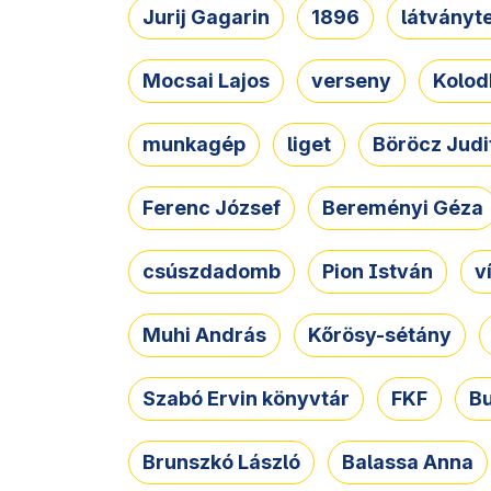
Jurij Gagarin
1896
látványt
Mocsai Lajos
verseny
Kolod
munkagép
liget
Böröcz Judi
Ferenc József
Bereményi Géza
csúszdadomb
Pion István
v
Muhi András
Kőrösy-sétány
Szabó Ervin könyvtár
FKF
B
Brunszkó László
Balassa Anna