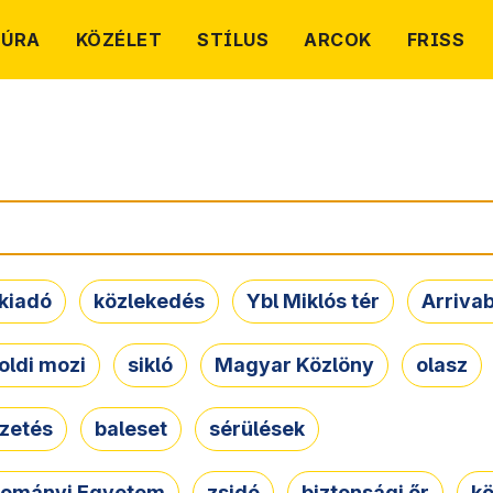
TÚRA
KÖZÉLET
STÍLUS
ARCOK
FRISS
kiadó
közlekedés
Ybl Miklós tér
Arriva
oldi mozi
sikló
Magyar Közlöny
olasz
ezetés
baleset
sérülések
dományi Egyetem
zsidó
biztonsági őr
kö