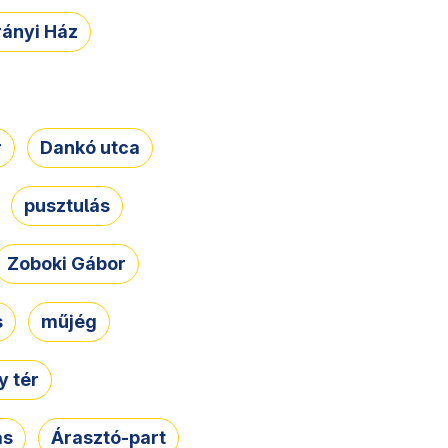
rányi Ház
r
Dankó utca
pusztulás
Zoboki Gábor
s
műjég
 tér
ás
Árasztó-part