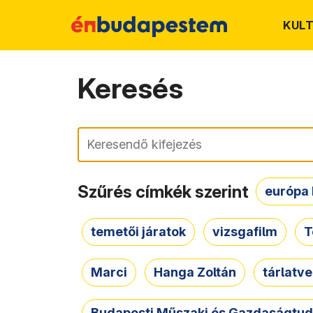
KUL
Keresés
Keresés
Szűrés címkék szerint
európa 
temetői járatok
vizsgafilm
T
Marci
Hanga Zoltán
tárlatv
Budapesti Műszaki és Gazdaságtu