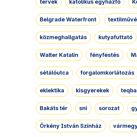
tervek
katolikus egyházfő
K
Belgrade Waterfront
textilművé
közmeghallgatás
kutyafuttató
Walter Katalin
fényfestés
M
sétálóutca
forgalomkorlátozás
eklektika
kisgyerekek
teqba
Bakáts tér
sni
sorozat
g
Örkény István Színház
vármegy