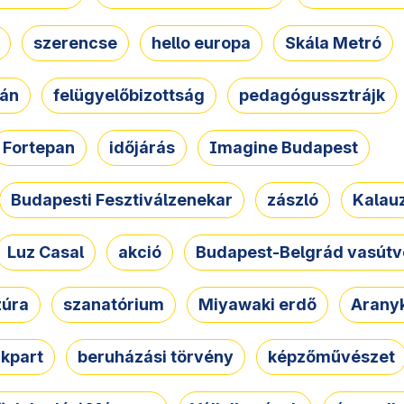
szerencse
hello europa
Skála Metró
zán
felügyelőbizottság
pedagógussztrájk
Fortepan
időjárás
Imagine Budapest
Budapesti Fesztiválzenekar
zászló
Kalau
Luz Casal
akció
Budapest-Belgrád vasútv
zúra
szanatórium
Miyawaki erdő
Arany
akpart
beruházási törvény
képzőművészet