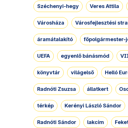
Széchenyi-hegy
Veres Attila
Városháza
Városfejlesztési str
áramátalakító
főpolgármester-j
UEFA
egyenlő bánásmód
VII
könyvtár
világelső
Helló Eur
Radnóti Zsuzsa
állatkert
Osc
térkép
Kerényi László Sándor
Radnóti Sándor
lakcím
Feket