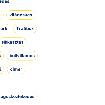
edés
t
világcsúcs
park
Trafibox
sikkasztás
s
bulivillamos
ő
címer
logosközlekedés