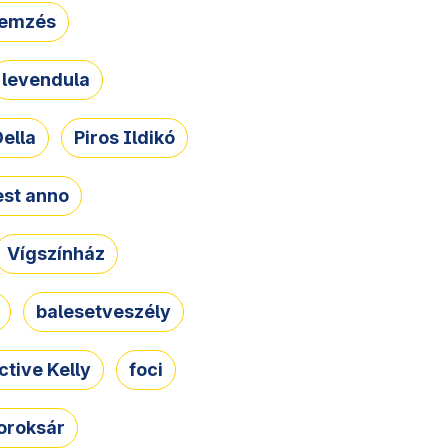
lemzés
levendula
ella
Piros Ildikó
st anno
Vígszínház
balesetveszély
ctive Kelly
foci
oroksár