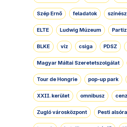
Szép Ernő
feladatok
színész
ELTE
Ludwig Múzeum
Parti
BLKE
víz
csiga
PDSZ
Magyar Máltai Szeretetszolgálat
Tour de Hongrie
pop-up park
XXII. kerület
omnibusz
cen
Zugló városközpont
Pesti alsór