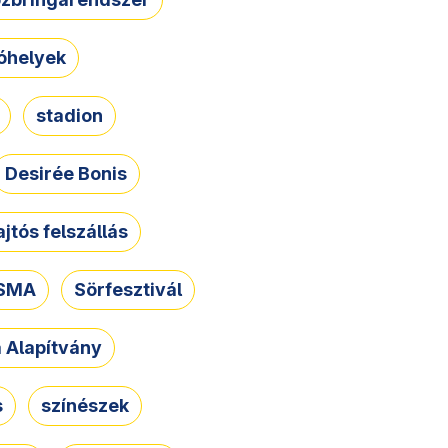
óhelyek
stadion
Desirée Bonis
ajtós felszállás
SMA
Sörfesztivál
a Alapítvány
s
színészek