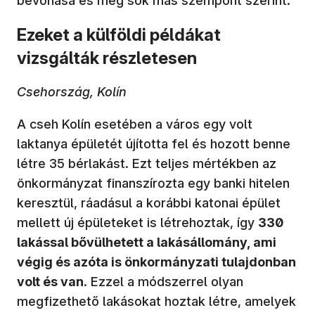
bevonása és még sok más szempont szerint.
Ezeket a külföldi példákat
vizsgálták részletesen
Csehország, Kolín
A cseh Kolín esetében a város egy volt
laktanya épületét újította fel és hozott benne
létre 35 bérlakást. Ezt teljes mértékben az
önkormányzat finanszírozta egy banki hitelen
keresztül, ráadásul a korábbi katonai épület
mellett új épületeket is létrehoztak, így
330
lakással bővülhetett a lakásállomány, ami
végig és azóta is önkormányzati tulajdonban
volt és van
. Ezzel a módszerrel olyan
megfizethető lakásokat hoztak létre, amelyek