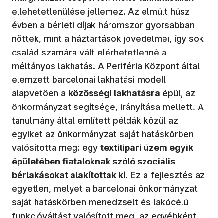
ellehetetlenülése jellemez. Az elmúlt húsz
évben a bérleti díjak háromszor gyorsabban
nőttek, mint a háztartások jövedelmei, így sok
család számára vált elérhetetlenné a
méltányos lakhatás. A Periféria Központ által
elemzett barcelonai lakhatási modell
alapvetően a
közösségi lakhatásra
épül, az
önkormányzat segítsége, irányítása mellett. A
tanulmány által említett példák közül az
egyiket az önkormányzat saját hatáskörben
valósította meg: egy
textilipari üzem egyik
épületében fiataloknak szóló szociális
bérlakásokat alakítottak ki.
Ez a fejlesztés az
egyetlen, melyet a barcelonai önkormányzat
saját hatáskörben menedzselt és lakócélú
funkcióváltást valósított meg, az egyébként