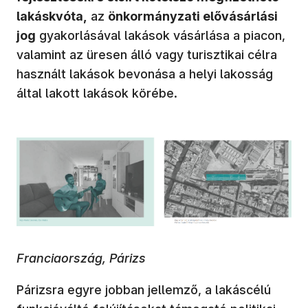
lakáskvóta,
az
önkormányzati elővásárlási
jog
gyakorlásával lakások vásárlása a piacon,
valamint az üresen álló vagy turisztikai célra
használt lakások bevonása a helyi lakosság
által lakott lakások körébe.
Franciaország, Párizs
Párizsra egyre jobban jellemző, a lakáscélú