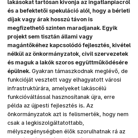
lakásokat tartósan kivonja az ingatlanpiacról
és a befektetői spekuláció alól, hogy a bérleti
díjak vagy árak hosszú távon is
megfizethető szinten maradjanak. Egyik
projekt sem tisztán állami vagy
magántőkéhez kapcsolódó fejlesztés, kivétel
nélkül az önkormányzatok, civil szervezetek
és maguk a lakók szoros együttműködésére
épülnek.
Gyakran támaszkodnak meglévő, de
funkcióját vesztett vagy elhagyatott városi
infrastruktúrára, amelyeket lakáscélú
funkcióváltással hasznosítanak újra, erre
példa az újpesti fejlesztés is. Az
önkormányzatok azt is felismerték, hogy nem
csak a legkiszolgáltatottabb,
mélyszegénységben élők szorulhatnak rá az