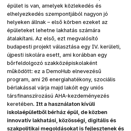
épület is van, amelyek közlekedés és
elhelyezkedés szempontjából nagyon jó
helyeken állnak – első körben ezeket az
épületeket lehetne lakhatás számára
átalakítani. Az első, ezt megvalósító
budapesti projekt választása egy IV. kerületi,
újpesti iskolára esett, ami korábban egy
bőrfeldolgozó szakközépiskolaként
működött: ez a DemoHub elnevezésű
program, ami 26 energiahatékony, szociális
bérlakással várja majd lakóit egy uniós
társfinanszírozású AHA-kezdeményezés
keretében.
Itt a használaton kívüli
iskolaépületből bérház épül, de közben
innovatív lakhatási, közösségi, digitális és
szakpolitikai megoldásokat is fejlesztenek és