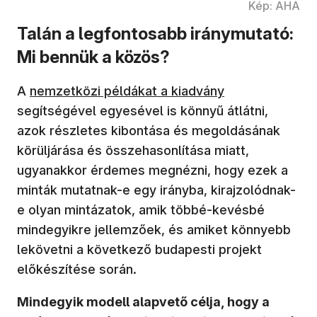
Kép: AHA
Talán a legfontosabb iránymutató:
Mi bennük a közös?
(új ablakban nyílik meg)
A
nemzetközi példákat a kiadvány
segítségével egyesével is könnyű átlátni,
azok részletes kibontása és megoldásának
körüljárása és összehasonlítása miatt,
ugyanakkor érdemes megnézni, hogy ezek a
minták mutatnak-e egy irányba, kirajzolódnak-
e olyan mintázatok, amik többé-kevésbé
mindegyikre jellemzőek, és amiket könnyebb
lekövetni a következő budapesti projekt
előkészítése során.
Mindegyik modell alapvető célja, hogy a