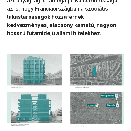
azt anyagilag is támogatja. Kulcsfontosságú
az is, hogy Franciaországban a
szociális
lakástársaságok hozzáférnek
kedvezményes, alacsony kamatú, nagyon
hosszú futamidejű állami hitelekhez
.