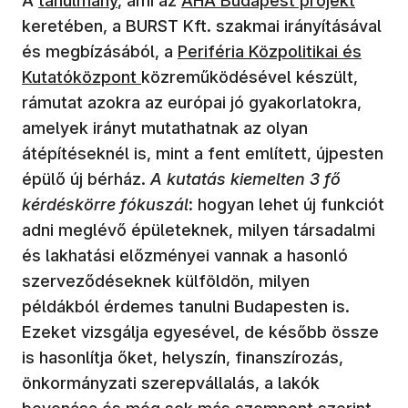
A
tanulmány
, ami az
AHA Budapest projekt
keretében, a BURST Kft. szakmai irányításával
és megbízásából, a
Periféria Közpolitikai és
Kutatóközpont
közreműködésével készült,
rámutat azokra az európai jó gyakorlatokra,
amelyek irányt mutathatnak az olyan
átépítéseknél is, mint a fent említett, újpesten
épülő új bérház.
A kutatás kiemelten 3 fő
kérdéskörre fókuszál
: hogyan lehet új funkciót
adni meglévő épületeknek, milyen társadalmi
és lakhatási előzményei vannak a hasonló
szerveződéseknek külföldön, milyen
példákból érdemes tanulni Budapesten is.
Ezeket vizsgálja egyesével, de később össze
is hasonlítja őket, helyszín, finanszírozás,
önkormányzati szerepvállalás, a lakók