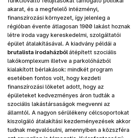
funkcióváltó felújításokat támogató politikai
akarat, és a megfelelő intézményi,
finanszírozási környezet, így jelenleg a
régióban évente átlagosan 1900 lakást hoznak
létre iroda vagy kereskedelmi, szolgáltatói
épület átalakításával. A kiadvány példái a
brutalista irodaházból
átépített szociális
lakókomplexum illetve a parkolóházból
kialakított bérlakások: mindkét program
esetében fontos volt, hogy kezdeti
finanszírozási löketet adott, hogy az
épületeket kedvezményes áron tudták a
szociális lakástársaságok megvenni az
államtól. A nagyon sérülékeny célcsoportokat
kiszolgáló átalakítási kezdeményezések akkor
tudnak megvalósulni, amennyiben a közszféra