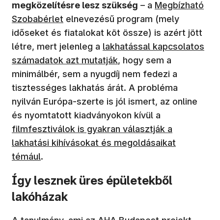
megközelítésre lesz szükség
– a
Megbízható
Szobabérlet
elnevezésű program (mely
időseket és fiatalokat köt össze) is azért jött
létre, mert jelenleg a
lakhatással kapcsolatos
számadatok azt mutatják
, hogy sem a
minimálbér, sem a nyugdíj nem fedezi a
tisztességes lakhatás árát. A probléma
nyilván Európa-szerte is jól ismert, az online
(új ablakban n
és nyomtatott kiadványokon kívül a
filmfesztiválok is gyakran választják a
lakhatási kihívásokat és megoldásaikat
témául
.
Így lesznek üres épületekből
lakóházak
(új ablakban nyílik meg)