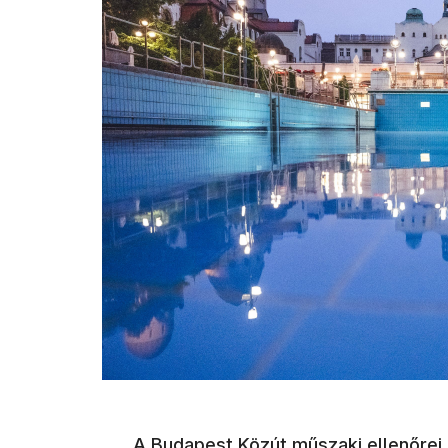
(új ablakban nyílik meg)
A
Budapest Közút
műszaki ellenőrei,