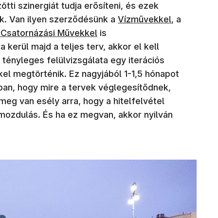
tti szinergiát tudja erősíteni, és ezek
(új ablakban nyílik meg)
k. Van ilyen szerződésünk a
Vízművekkel
, a
ban nyílik meg)
 Csatornázási Művekkel
is
erül majd a teljes terv, akkor el kell
 tényleges felülvizsgálata egy iterációs
l megtörténik. Ez nagyjából 1-1,5 hónapot
an, hogy mire a tervek véglegesítődnek,
 meg van esély arra, hogy a hitelfelvétel
lmozdulás. És ha ez megvan, akkor nyilván