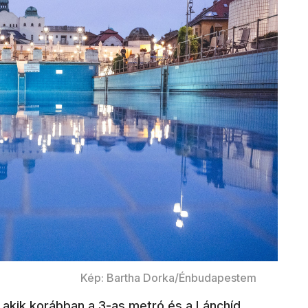
Kép: Bartha Dorka/Énbudapestem
 akik korábban a 3-as metró és a Lánchíd