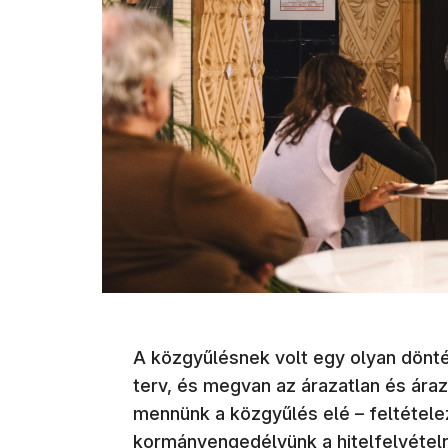
A közgyűlésnek volt egy olyan döntés
terv, és megvan az árazatlan és áraz
mennünk a közgyűlés elé – feltétel
kormányengedélyünk a hitelfelvételr