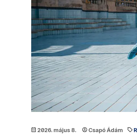
2026. május 8.
Csapó Ádám
R