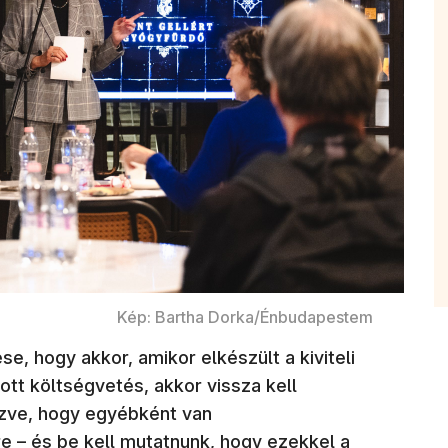
Kép: Bartha Dorka/Énbudapestem
e, hogy akkor, amikor elkészült a kiviteli
ott költségvetés, akkor vissza kell
ezve, hogy egyébként van
e – és be kell mutatnunk, hogy ezekkel a