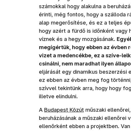
számokkal hogy alakulna a beruházás
érinti, még fontos, hogy a szálloda rá
alap megerősítése, és ez a teljes ép
hogy azért a fürdő is időnként vagy 
víznek és a hegy mozgásának.
Egyéb
megígértük, hogy ebben az évben r
vizet a medencékbe, ez a szíve-lel
csinálni, nem maradhat ilyen állapo
eljárását egy dinamikus beszerzési 
ez ebben az évben meg fog történni
szívvel tekintünk arra, hogy hogy fog
illetve elindulni.
(új ablakban nyílik meg)
A
Budapest Közút
műszaki ellenőrei,
beruházásának a műszaki ellenőrei 
ellenőrként ebben a projektben. Va