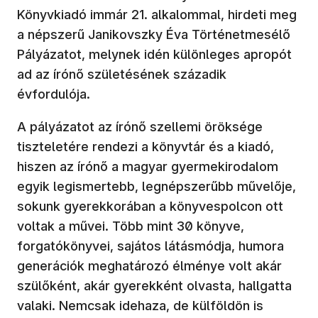
Könyvkiadó immár 21. alkalommal, hirdeti meg
a népszerű Janikovszky Éva Történetmesélő
Pályázatot, melynek idén különleges apropót
ad az írónő születésének századik
évfordulója.
A pályázatot az írónő szellemi öröksége
tiszteletére rendezi a könyvtár és a kiadó,
hiszen az írónő a magyar gyermekirodalom
egyik legismertebb, legnépszerűbb művelője,
sokunk gyerekkorában a könyvespolcon ott
voltak a művei. Több mint 30 könyve,
forgatókönyvei, sajátos látásmódja, humora
generációk meghatározó élménye volt akár
szülőként, akár gyerekként olvasta, hallgatta
valaki. Nemcsak idehaza, de külföldön is