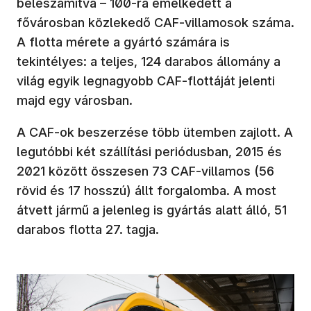
beleszámítva – 100-ra emelkedett a
fővárosban közlekedő CAF-villamosok száma.
A flotta mérete a gyártó számára is
tekintélyes: a teljes, 124 darabos állomány a
világ egyik legnagyobb CAF-flottáját jelenti
majd egy városban.
A CAF-ok beszerzése több ütemben zajlott. A
legutóbbi két szállítási periódusban, 2015 és
2021 között összesen 73 CAF-villamos (56
rövid és 17 hosszú) állt forgalomba. A most
átvett jármű a jelenleg is gyártás alatt álló, 51
darabos flotta 27. tagja.