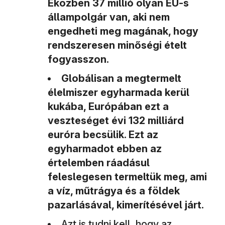
Eközben 37 millió olyan EU-s
állampolgár van, aki nem
engedheti meg magának, hogy
rendszeresen minőségi ételt
fogyasszon.
Globálisan a megtermelt
élelmiszer egyharmada kerül
kukába, Európában ezt a
veszteséget évi 132 milliárd
euróra becsülik. Ezt az
egyharmadot ebben az
értelemben ráadásul
feleslegesen termeltük meg, ami
a víz, műtrágya és a földek
pazarlásával, kimerítésével járt.
Azt is tudni kell, hogy az