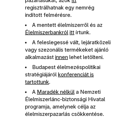
pazarlásukat, azok
itt
regisztrálhatnak egy nemrég
indított felmérésre.
A mentett élelmiszerről és az
Élelmiszerbankról
itt
írtunk.
A feleslegessé vált, lejáratközeli
vagy szezonális termékeket ajánló
alkalmazást
innen
lehet letölteni.
Budapest élelmezéspolitikai
stratégiájáról
konferenciát is
tartottunk
.
(új ablakban nyílik meg)
A
Maradék nélkül
a Nemzeti
Élelmiszerlánc-biztonsági Hivatal
programja, amelynek célja az
élelmiszerpazarlás csökkentése.