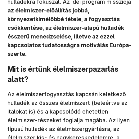
hulladékra fókuszál. Az idei program missziója
az élelmiszer-előállítás jobbá,
környezetkímélőbbé tétele, a fogyasztás
csökkentése, az élelmiszer-alapú hulladék
ésszerű menedzselése, illetve az ezzel
kapcsolatos tudatosságra motiválás Európa-
szerte
.
Mit is értünk élelmiszerpazarlás
alatt?
Az élelmiszerfogyasztás kapcsán keletkező
hulladék az összes élelmiszert (beleértve az
italokat is) és a kapcsolódó ehetetlen
élelmiszer-részeket foglalja magába. Az ilyen
típusú hulladék az élelmiszergyártásra, az
élelmiszer kis- és nagykereskedelemre, a