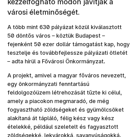
kézzelfogható módon javítják a
városi életminőségét.
A több mint 630 pályázat közül kiválasztott
50 döntős város – köztük Budapest –
fejenként 50 ezer dollár támogatást kap, hogy
tesztelje és továbbfejlessze pályázati ötletét
– adta hírül a Fővárosi Önkormányzat.
A projekt, amivel a magyar főváros nevezett,
egy önkormányzati fenntartású
feldolgozóüzem létrehozását tűzte ki célul,
amely a piacokon megmaradó, de még
fogyasztható zöldségeket és gyümölcsöket
alakítaná át tápláló, félig kész vagy kész
ételekké, például szeletelt és fagyasztott
zöldségekké, lekvárokká, savanyúságokká.