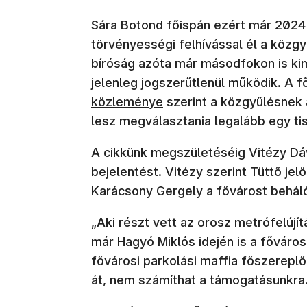
Sára Botond főispán ezért már 2024
törvényességi felhívással él a közgy
bíróság azóta már másodfokon is ki
jelenleg jogszerűtlenül működik. A 
közleménye
szerint a közgyűlésnek 
lesz megválasztania legalább egy tis
A cikkünk megszületéséig Vitézy Dá
bejelentést. Vitézy szerint Tüttő je
Karácsony Gergely a fővárost behálóz
„Aki részt vett az orosz metrófelújí
már Hagyó Miklós idején is a fővárosi 
fővárosi parkolási maffia főszerepl
át, nem számíthat a támogatásunkra.