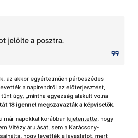
 jelölte a posztra.
tek, az akkor egyértelműen párbeszédes
levették a napirendről az előterjesztést,
űnt úgy, „mintha egyezség alakult volna
atát 18 igennel megszavazták a képviselők
.
(új ablakban nyílik meg)
aki már napokkal korábban
kijelentette
, hogy
em Vitézy árulását, sem a Karácsony-
jnálta, hogy levették a javaslatot, mert