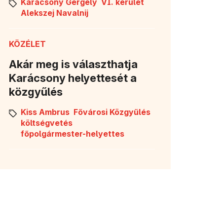
Karácsony Gergely
VI. kerület
Alekszej Navalnij
KÖZÉLET
Akár meg is választhatja
Karácsony helyettesét a
közgyűlés
Kiss Ambrus
Fővárosi Közgyűlés
költségvetés
főpolgármester-helyettes