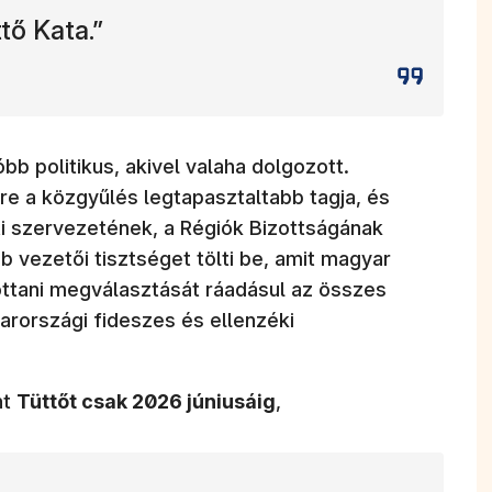
tő Kata.”
bb politikus, akivel valaha dolgozott.
ére a közgyűlés legtapasztaltabb tagja, és
i szervezetének, a Régiók Bizottságának
 vezetői tisztséget tölti be, amit magyar
 ottani megválasztását ráadásul az összes
arországi fideszes és ellenzéki
nt
Tüttőt csak 2026 júniusáig
,