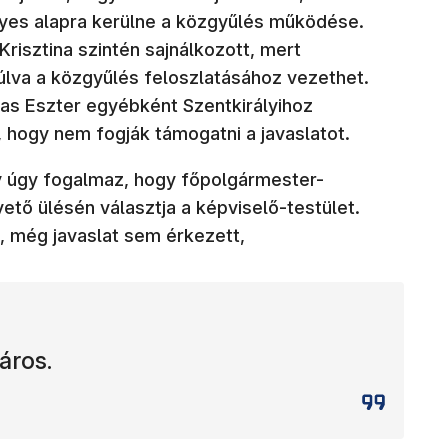
nyes alapra kerülne a közgyűlés működése.
Krisztina szintén sajnálkozott, mert
lva a közgyűlés feloszlatásához vezethet.
das Eszter egyébként Szentkirályihoz
hogy nem fogják támogatni a javaslatot.
 úgy fogalmaz, hogy főpolgármester-
vető ülésén választja a képviselő-testület.
, még javaslat sem érkezett,
áros.