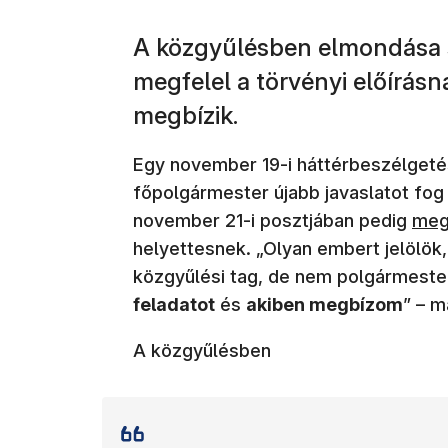
A közgyűlésben elmondása s
megfelel a törvényi előírásna
megbízik.
Egy november 19-i háttérbeszélget
főpolgármester újabb javaslatot fog
(új 
november 21-i posztjában pedig
meg
helyettesnek. „Olyan embert jelölök,
közgyűlési tag, de nem polgármeste
feladatot
és
akiben megbízom
” – 
A közgyűlésben