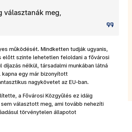
g választanák meg,
nyes működését. Mindketten tudják ugyanis,
előtt szinte lehetetlen feloldani a fővárosi
ul díjazás nélkül, társadalmi munkában látná
l kapna egy már bizonyított
antasztikus nagykövetet az EU-ban.
tette, a Fővárosi Közgyűlés ez idáig
 sem választott meg, ami tovább nehezíti
adásul törvénytelen állapotot