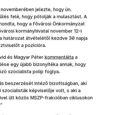
 novemberében jelezte, hogy ún.
űlés felé, hogy pótolják a mulasztást. A
mondta, hogy a Fővárosi Önkormányzat
(új ablakban ny
fővárosi kormányhivatal november 12-i
a határozat átvételétől kezdve 30 napja
ztviselőt a pozícióra.
(új ablakban nyílik meg)
vid és Magyar Péter
kommentálta
a
lölése egy újabb bizonyítéka annak, hogy
ó szocialista polip foglya.
tás beszerzését intéző bizottságban, aki
szocialisták képviselője volt, s aki a
őivel ült közös MSZP-frakcióban ciklusokon
”