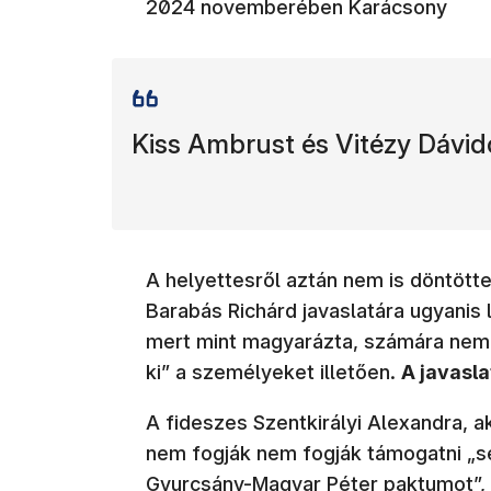
2024 novemberében Karácsony
Kiss Ambrust és Vitézy Dávidot
A helyettesről aztán nem is döntöt
Barabás Richárd javaslatára ugyanis 
mert mint magyarázta, számára nem t
ki” a személyeket illetően.
A javasl
A fideszes Szentkirályi Alexandra, 
nem fogják nem fogják támogatni „s
Gyurcsány-Magyar Péter paktumot”, sa