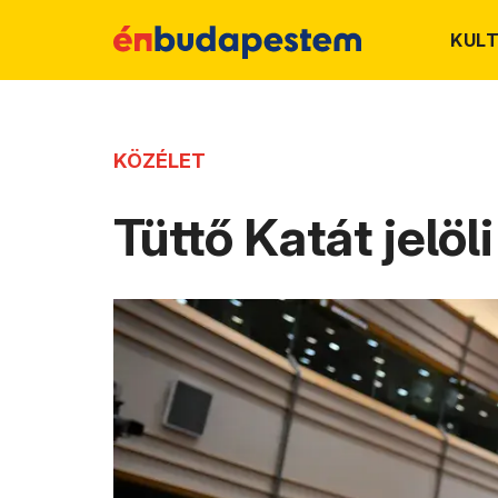
KUL
KÖZÉLET
Tüttő Katát jelö