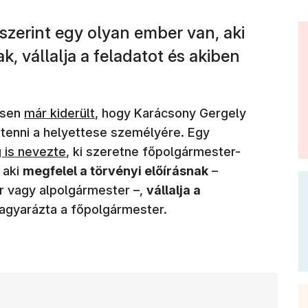
zerint egy olyan ember van, aki
k, vállalja a feladatot és akiben
(új ablakban nyílik meg)
ésen
már kiderült
, hogy Karácsony Gergely
 tenni a helyettese személyére. Egy
ablakban nyílik meg)
 is nevezte
, ki szeretne főpolgármester-
 aki
megfelel a törvényi előírásnak
–
r vagy alpolgármester –,
vállalja a
magyarázta a főpolgármester.