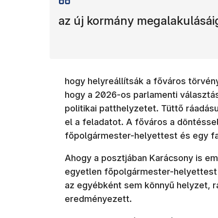
az új kormány megalakulásái
hogy helyreállítsák a főváros törvé
hogy a 2026-os parlamenti választás 
politikai patthelyzetet. Tüttő ráadás
el a feladatot. A főváros a döntésse
főpolgármester-helyettest és egy f
Ahogy a posztjában Karácsony is emlí
egyetlen főpolgármester-helyettest
az egyébként sem könnyű helyzet, rá
eredményezett.