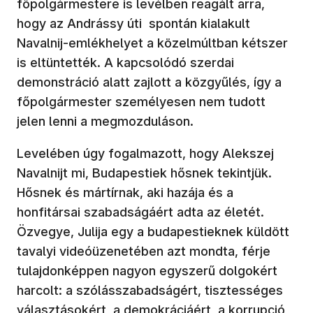
főpolgármestere is levélben reagált arra,
hogy az Andrássy úti spontán kialakult
Navalnij-emlékhelyet a közelmúltban kétszer
is eltüntették. A kapcsolódó szerdai
demonstráció alatt zajlott a közgyűlés, így a
főpolgármester személyesen nem tudott
jelen lenni a megmozduláson.
Levelében úgy fogalmazott, hogy Alekszej
Navalnijt mi, Budapestiek hősnek tekintjük.
Hősnek és mártírnak, aki hazája és a
honfitársai szabadságáért adta az életét.
Özvegye, Julija egy a budapestieknek küldött
tavalyi videóüzenetében azt mondta, férje
tulajdonképpen nagyon egyszerű dolgokért
harcolt: a szólásszabadságért, tisztességes
választásokért, a demokráciáért, a korrupció