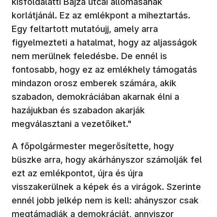
kisföldalatti Bajza utcai állomásának
korlátjánál. Ez az emlékpont a miheztartás.
Egy feltartott mutatóujj, amely arra
figyelmezteti a hatalmat, hogy az aljasságok
nem merülnek feledésbe. De ennél is
fontosabb, hogy ez az emlékhely támogatás
mindazon orosz emberek számára, akik
szabadon, demokráciában akarnak élni a
hazájukban és szabadon akarják
megválasztani a vezetőiket."
A főpolgármester megerősítette, hogy
büszke arra, hogy akárhányszor számolják fel
ezt az emlékpontot, újra és újra
visszakerülnek a képek és a virágok. Szerinte
ennél jobb jelkép nem is kell: ahányszor csak
megtámadják a demokráciát, annyiszor