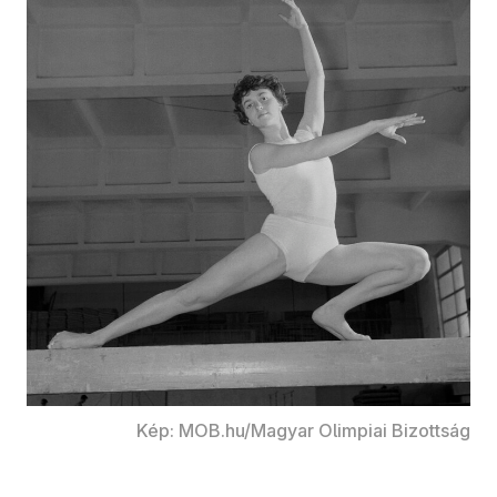
Kép: MOB.hu/Magyar Olimpiai Bizottság