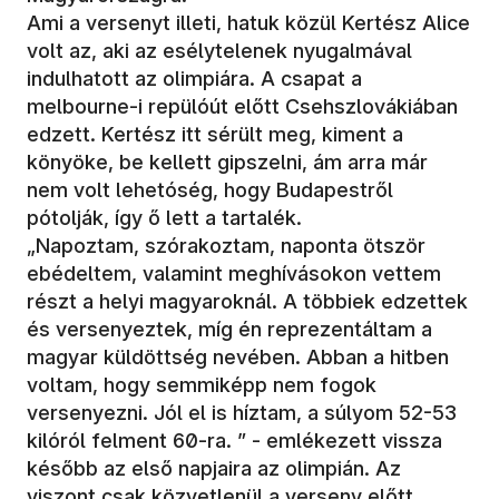
Ami a versenyt illeti, hatuk közül Kertész Alice
volt az, aki az esélytelenek nyugalmával
indulhatott az olimpiára. A csapat a
melbourne-i repülóút előtt Csehszlovákiában
edzett. Kertész itt sérült meg, kiment a
könyöke, be kellett gipszelni, ám arra már
nem volt lehetóség, hogy Budapestről
pótolják, így ő lett a tartalék.
„Napoztam, szórakoztam, naponta ötször
ebédeltem, valamint meghívásokon vettem
részt a helyi magyaroknál. A többiek edzettek
és versenyeztek, míg én reprezentáltam a
magyar küldöttség nevében. Abban a hitben
voltam, hogy semmiképp nem fogok
versenyezni. Jól el is híztam, a súlyom 52-53
kilóról felment 60-ra. ” - emlékezett vissza
később az első napjaira az olimpián. Az
viszont csak közvetlenül a verseny előtt