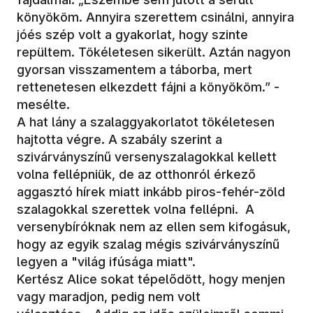
könyököm. Annyira szerettem csinálni, annyira
jóés szép volt a gyakorlat, hogy szinte
repültem. Tökéletesen sikerült. Aztán nagyon
gyorsan visszamentem a táborba, mert
rettenetesen elkezdett fájni a könyököm.” -
mesélte.
A hat lány a szalaggyakorlatot tökéletesen
hajtotta végre. A szabály szerint a
szivárványszínű versenyszalagokkal kellett
volna fellépniük, de az otthonról érkező
aggasztó hírek miatt inkább piros-fehér-zöld
szalagokkal szerettek volna fellépni. A
versenybíróknak nem az ellen sem kifogásuk,
hogy az egyik szalag mégis szivárványszínű
legyen a "világ ifúsága miatt".
Kertész Alice sokat tépelődött, hogy menjen
vagy maradjon, pedig nem volt