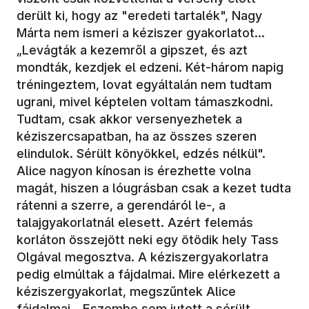
derült ki, hogy az "eredeti tartalék", Nagy
Márta nem ismeri a kéziszer gyakorlatot...
„Levágták a kezemről a gipszet, és azt
mondták, kezdjek el edzeni. Két-három napig
tréningeztem, lovat egyáltalán nem tudtam
ugrani, mivel képtelen voltam támaszkodni.
Tudtam, csak akkor versenyezhetek a
kéziszercsapatban, ha az összes szeren
elindulok. Sérült könyökkel, edzés nélkül".
Alice nagyon kínosan is érezhette volna
magát, hiszen a lóugrásban csak a kezet tudta
rátenni a szerre, a gerendáról le-, a
talajgyakorlatnál elesett. Azért felemás
korláton összejött neki egy ötödik hely Tass
Olgával megosztva. A kéziszergyakorlatra
pedig elmúltak a fájdalmai. Mire elérkezett a
kéziszergyakorlat, megszűntek Alice
fájdalmai. „Eszembe sem jutott a sérült