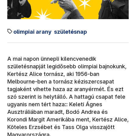
olimpiai arany
születésnap
A mai napon ünnepli kilencvenedik
születésnapját legidősebb olimpiai bajnokunk,
Kertész Alice tornász, aki 1956-ban
Melbourne-ben a tornász kéziszercsapat
tagjaként vihette haza az aranyérmét. És ezt
szó szerint is helytálló. A hattagú csapat fele
ugyanis nem tért haza:: Keleti Ágnes
Ausztráliában maradt, Bodó Andrea és
Korondi Margit Amerikába ment, Kertész Alice,
Köteles Erzsébet és Tass Olga visszajött
Magyarországra.