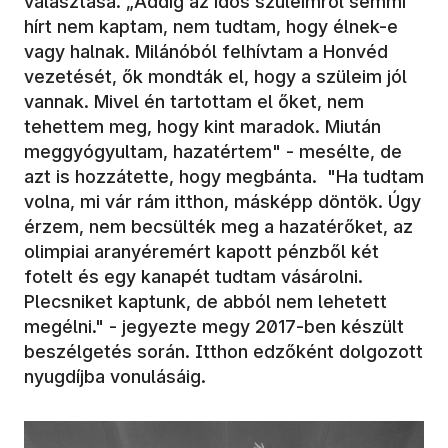
választása. „Addig az idős szüleimről semmi
hírt nem kaptam, nem tudtam, hogy élnek-e
vagy halnak. Milánóból felhívtam a Honvéd
vezetését, ők mondták el, hogy a szüleim jól
vannak. Mivel én tartottam el őket, nem
tehettem meg, hogy kint maradok. Miután
meggyógyultam, hazatértem" - mesélte, de
azt is hozzátette, hogy megbánta. "Ha tudtam
volna, mi vár rám itthon, másképp döntök. Úgy
érzem, nem becsülték meg a hazatérőket, az
olimpiai aranyéremért kapott pénzből két
fotelt és egy kanapét tudtam vásárolni.
Plecsniket kaptunk, de abból nem lehetett
megélni." - jegyezte megy 2017-ben készült
beszélgetés során. Itthon edzőként dolgozott
nyugdíjba vonulásáig.