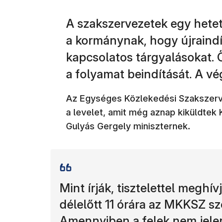
A szakszervezetek egy hetet
a kormánynak, hogy újraindí
kapcsolatos tárgyalásokat. 
a folyamat beindítását. A vég
Az Egységes Közlekedési Szakszer
a levelet, amit még aznap kiküldte
Gulyás Gergely miniszternek.
Mint írják, tisztelettel megh
délelőtt 11 órára az MKKSZ s
Amennyiben a felek nem jele