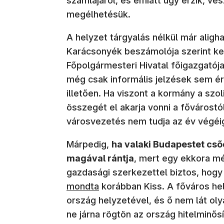
számlájáról, és emiatt úgy érzik, ve
megélhetésük.
A helyzet tárgyalás nélkül már aligh
Karácsonyék beszámolója szerint ker
Főpolgármesteri Hivatal főigazgat
még csak informális jelzések sem ér
illetően. Ha viszont a kormány a szoli
összegét el akarja vonni a fővárostó
városvezetés nem tudja az év végéig
Márpedig,
ha valaki Budapestet cső
magával rántja
, mert egy ekkora mé
gazdasági szerkezettel biztos, hog
mondta
korábban Kiss. A főváros he
ország helyzetével, és ő nem lát ol
ne járna rögtön az ország hitelminős