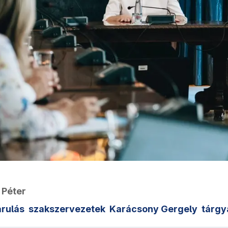
 Péter
árulás
szakszervezetek
Karácsony Gergely
tárgy