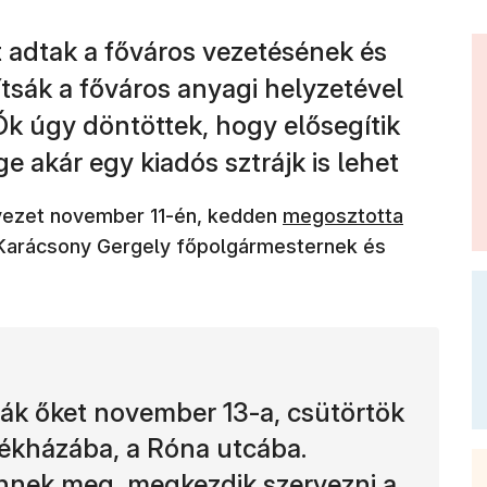
 adtak a főváros vezetésének és
tsák a főváros anyagi helyzetével
Ők úgy döntöttek, hogy elősegítik
e akár egy kiadós sztrájk is lehet
(új ablakban nyílik me
vezet november 11-én, kedden
megosztotta
k Karácsony Gergely főpolgármesternek és
ívják őket november 13-a, csütörtök
zékházába, a Róna utcába.
nnek meg, megkezdik szervezni a