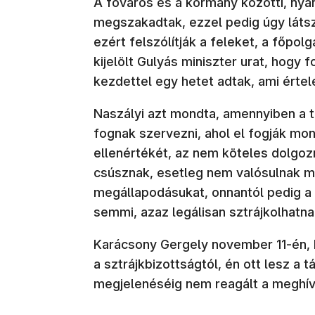
A főváros és a kormány közötti, nyár
megszakadtak, ezzel pedig úgy látsz
ezért felszólítják a feleket, a főpo
kijelölt Gulyás miniszter urat, hogy f
kezdettel egy hetet adtak, ami érte
Naszályi azt mondta, amennyiben a t
fognak szervezni, ahol el fogják mon
ellenértékét, az nem köteles dolgoz
csúsznak, esetleg nem valósulnak 
megállapodásukat, onnantól pedig 
semmi, azaz legálisan sztrájkolhatna
Karácsony Gergely november 11-én
a sztrájkbizottságtól, én ott lesz a 
megjelenéséig nem reagált a meghív