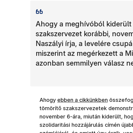
Ahogy a meghívóból kiderült
szakszervezet korábbi, novemb
Naszályi írja, a levelére csup
miszerint az megérkezett a M
azonban semmilyen válasz ne
(új ablakban nyílik meg)
Ahogy
ebben a cikkünkben
összefogl
tömörítő szakszervezetek demonstrá
november 6-ára, miután kiderült, h
szolidaritási hozzájárulás címén úja