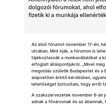
dolgozói fórumokat, ahol el
fizetik ki a munkája ellenérté
Az első fórumot november 17-én, hé
utcában. Mint írják, a fórumon is le
tájékoztassák a munkavállalókat a ki
elfoglalt álláspontjukról. „Mivel még
megoldás születik Budapestet és a B
alapvetően érintő kérdésben, ugyan
lehetőséget biztosítani, hogy erről t
(
A szakszervezetek november 6-án
adnak a fővárosnak és az államnak,