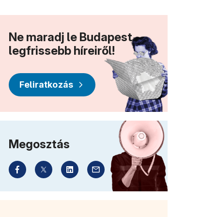
Ne maradj le Budapest
legfrissebb híreiről!
Feliratkozás
g)
Megosztás