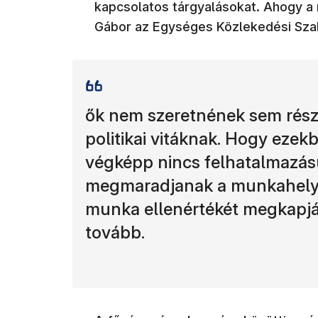
kapcsolatos tárgyalásokat. Ahogy a 
Gábor az Egységes Közlekedési Sza
ők nem szeretnének sem részt
politikai vitáknak. Hogy ezekb
végképp nincs felhatalmazásu
megmaradjanak a munkahelye
munka ellenértékét megkapj
tovább.