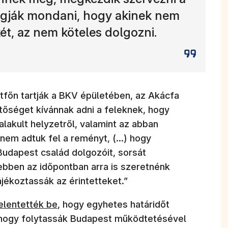
fogják mondani, hogy akinek nem
két, az nem köteles dolgozni.
tfőn tartják a BKV épületében, az Akácfa
hetőséget kívánnak adni a feleknek, hogy
alakult helyzetről, valamint az abban
 nem adtuk fel a reményt, (...) hogy
udapest család dolgozóit, sorsát
ebben az időpontban arra is szeretnénk
ájékoztassák az érintetteket.”
új ablakban nyílik meg)
jelentették be
, hogy egyhetes határidőt
 hogy folytassák Budapest működtetésével