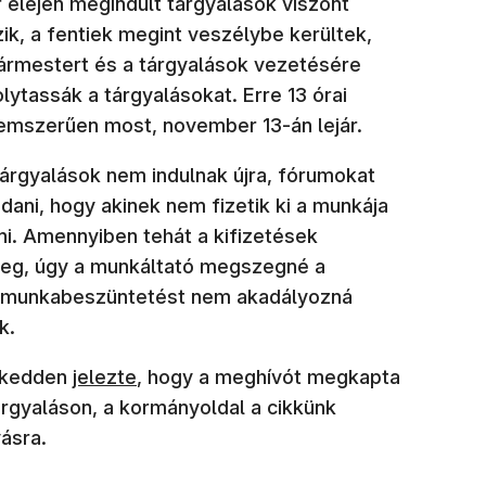
 elején megindult tárgyalások viszont
ik, a fentiek megint veszélybe kerültek,
lgármestert és a tárgyalások vezetésére
olytassák a tárgyalásokat. Erre 13 órai
lemszerűen most, november 13-án lejár.
árgyalások nem indulnak újra, fórumokat
dani, hogy akinek nem fizetik ki a munkája
ni. Amennyiben tehát a kifizetések
meg, úgy a munkáltató megszegné a
a munkabeszüntetést nem akadályozná
k.
(új ablakban nyílik meg)
, kedden
jelezte
, hogy a meghívót megkapta
tárgyaláson, a kormányoldal a cikkünk
ásra.