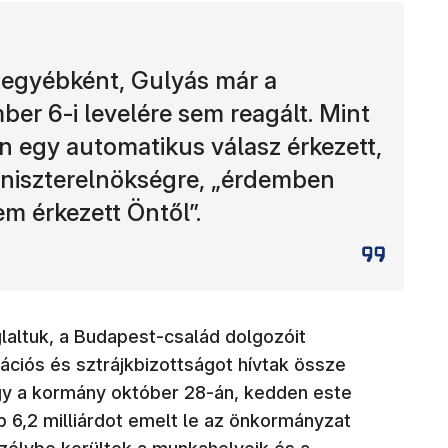
 egyébként, Gulyás már a
er 6-i levelére sem reagált. Mint
án egy automatikus válasz érkezett,
iniszterelnökségre, „érdemben
m érkezett Öntől”.
altuk, a Budapest-család dolgozóit
ciós és sztrájkbizottságot hívtak össze
ogy a kormány október 28-án, kedden este
bb 6,2 milliárdot emelt le az önkormányzat