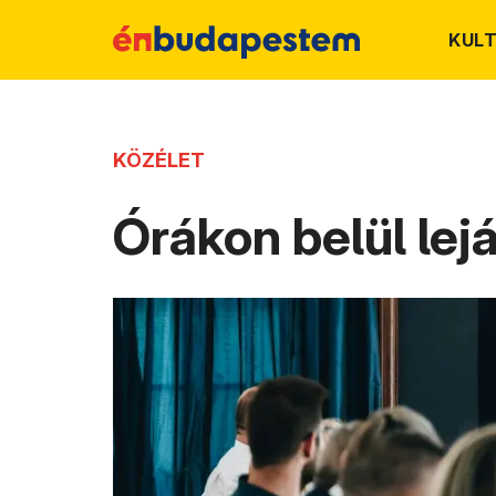
KUL
KÖZÉLET
Órákon belül lej