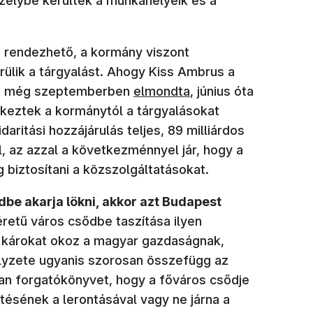
szélybe kerültek a munkahelyeik és a
a rendezhető, a kormány viszont
ülik a tárgyalást. Ahogy Kiss Ambrus a
(új ablakban nyílik meg)
ója még szeptemberben
elmondta
, június óta
keztek a kormánytól a tárgyalásokat
daritási hozzájárulás teljes, 89 milliárdos
l, az azzal a következménnyel jár, hogy a
 biztosítani a közszolgáltatásokat.
dbe akarja lökni, akkor azt Budapest
retű város csődbe taszítása ilyen
(új ablakban ny
y károkat okoz a magyar gazdaságnak,
lyzete ugyanis szorosan összefügg az
yan forgatókönyvet, hogy a főváros csődje
ítésének a lerontásával vagy ne járna a