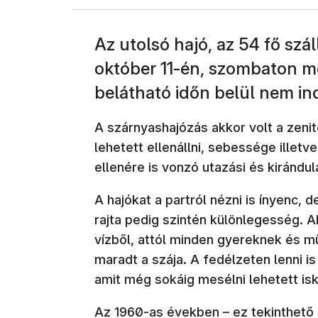
Az utolsó hajó, az 54 fő szál
október 11-én, szombaton m
belátható időn belül nem ind
A szárnyashajózás akkor volt a zen
lehetett ellenállni, sebessége illet
ellenére is vonzó utazási és kirándul
A hajókat a partról nézni is ínyenc, d
rajta pedig szintén különlegesség. 
vízből, attól minden gyereknek és mű
maradt a szája. A fedélzeten lenni is
amit még sokáig mesélni lehetett is
Az 1960-as években – ez tekinthető