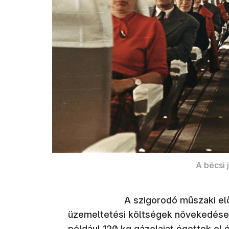
A bécsi j
A szigorodó műszaki előírások
üzemeltetési költségek növekedése (
például 120 kg gázolajat égettek el