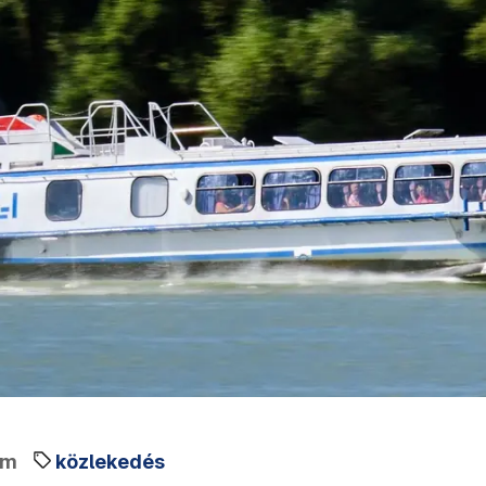
em
közlekedés