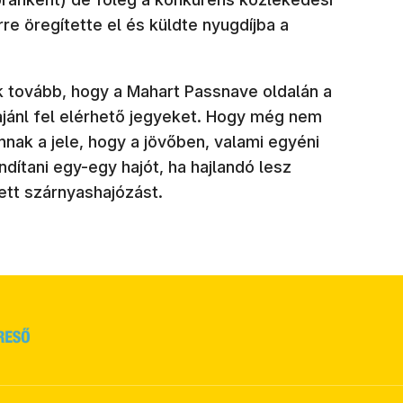
 öregítette el és küldte nyugdíjba a
ak tovább, hogy a Mahart Passnave oldalán a
ajánl fel elérhető jegyeket. Hogy még nem
annak a jele, hogy a jövőben, valami egyéni
dítani egy-egy hajót, ha hajlandó lesz
tett szárnyashajózást.