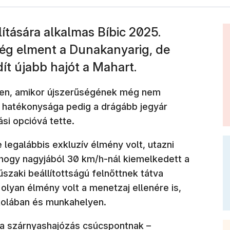
lítására alkalmas Bíbic 2025.
ég elment a Dunakanyarig, de
ít újabb hajót a Mahart.
iten, amikor újszerűségének még nem
ve hatékonysága pedig a drágább jegyár
ási opcióvá tette.
e legalábbis exkluzív élmény volt, utazni
Ahogy nagyjából 30 km/h-nál kiemelkedett a
szaki beállítottságú felnőttnek tátva
 olyan élmény volt a menetzaj ellenére is,
kolában és munkahelyen.
 a szárnyashajózás csúcspontnak –