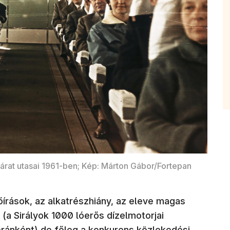
árat utasai 1961-ben; Kép: Márton Gábor/Fortepan
, az alkatrészhiány, az eleve magas
a Sirályok 1000 lóerős dízelmotorjai
 óránként) de főleg a konkurens közlekedési