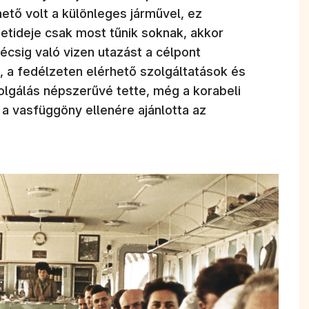
ető volt a különleges járművel, ez
etideje csak most tűnik soknak, akkor
écsig való vizen utazást a célpont
, a fedélzeten elérhető szolgáltatások és
olgálás népszerűvé tette, még a korabeli
 a vasfüggöny ellenére ajánlotta az