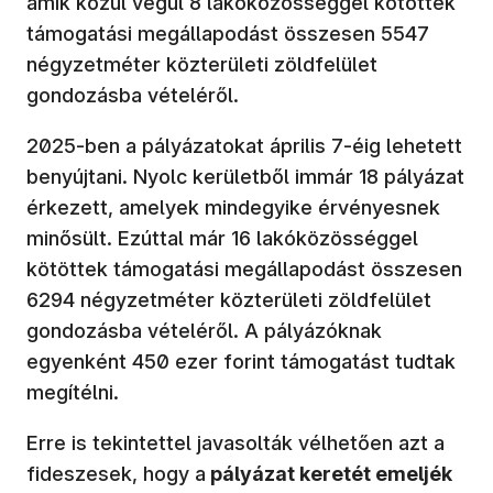
amik közül végül 8 lakóközösséggel kötöttek
támogatási megállapodást összesen 5547
négyzetméter közterületi zöldfelület
gondozásba vételéről.
2025-ben a pályázatokat április 7-éig lehetett
benyújtani. Nyolc kerületből immár 18 pályázat
érkezett, amelyek mindegyike érvényesnek
minősült. Ezúttal már 16 lakóközösséggel
kötöttek támogatási megállapodást összesen
6294 négyzetméter közterületi zöldfelület
gondozásba vételéről. A pályázóknak
egyenként 450 ezer forint támogatást tudtak
megítélni.
Erre is tekintettel javasolták vélhetően azt a
fideszesek, hogy a
pályázat keretét emeljék