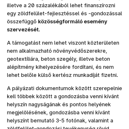
illetve a 20 százalékából lehet finanszírozni
egy zöldfelület-fejlesztéssel és -gondozással
összefüggő
közösségformáló esemény
szervezését
.
A támogatást nem lehet viszont közterületen
nem alkalmazható növényvédőszerekre,
geotextíliára, beton szegély, illetve beton
alépítmény kihelyezésére fordítani, és nem
lehet belőle külső kertész munkadíját fizetni.
A pályázati dokumentumok között szerepelnie
kell többek között a gondozásba venni kívánt
helyszín nagyságának és pontos helyének
megjelölésének, gondozásba venni kívánt
helyszínt bemutató 3-5 fotónak, valamint a
zöldfelület-gondozási tevékenység rövid,