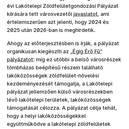
évi Lakótelepi Zöldfelületgondozási Pályázat
kiírására tett városvezetői
javaslatot
, ami
értelemszerűen azt jelenti, hogy 2024 és
2025 után 2026-ban is meghirdetik.
Ahogy az előterjesztésben is írják, a pályázat
organikusan kiegészíti az „
Égig Érő Fű”
pályázatot
: míg ez utóbbi a belső városrészek
tömbházas beépítésű részein található
lakóközösségek zöldfelület-növelési
kezdeményezését támogatja, a Lakótelepi
pályázat jellemzően külső városrészekben
lévő lakótelepi területek, lakóközösségek
támogatását célozza. A pályázat célja tehát,
hogy a helyi lakóközösségekkel
együttműködve a lakótelepi zöldfelületek