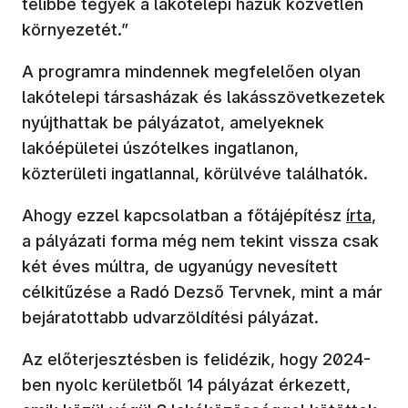
telibbé tegyék a lakótelepi házuk közvetlen
környezetét.”
A programra mindennek megfelelően olyan
lakótelepi társasházak és lakásszövetkezetek
nyújthattak be pályázatot, amelyeknek
lakóépületei úszótelkes ingatlanon,
közterületi ingatlannal, körülvéve találhatók.
Ahogy ezzel kapcsolatban a főtájépítész
írta
,
a pályázati forma még nem tekint vissza csak
két éves múltra, de ugyanúgy nevesített
célkitűzése a Radó Dezső Tervnek, mint a már
bejáratottabb udvarzöldítési pályázat.
Az előterjesztésben is felidézik, hogy 2024-
ben nyolc kerületből 14 pályázat érkezett,