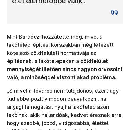
élet elérhetőbbé válik”.
Mint Bardóczi hozzátette még, mivel a
lakótelep-építési korszakban még létezett
kötelező zöldfelületi normatívája az
építésnek, a lakótelepeken a
zöldfelület
mennyiségét illetően nincs nagyon orvosolni
való, a minőséggel viszont akad probléma.
„S mivel a főváros nem tulajdonos, ezért úgy
tud ebbe pozitív módon beavatkozni, ha
anyagi támogatást nyújt a lakótelep azon
lakóinak, akik hajlandóak, kedvet éreznek arra,
hogy szebbé, jobbá, virágosabbá, élettel