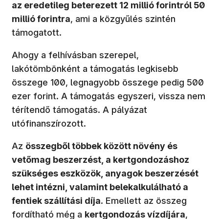
az eredetileg beterezett 12 millió forintról 50
millió forintra
, ami a közgyűlés szintén
támogatott.
Ahogy a felhívásban szerepel,
lakótömbönként a támogatás legkisebb
összege 100, legnagyobb összege pedig 500
ezer forint. A támogatás egyszeri, vissza nem
térítendő támogatás. A pályázat
utófinanszírozott.
Az
összegből többek között növény és
vetőmag beszerzést, a kertgondozáshoz
szükséges eszközök, anyagok beszerzését
lehet intézni, valamint belekalkulálható a
fentiek szállítási díja
. Emellett az összeg
fordítható még a
kertgondozás vízdíjára
,