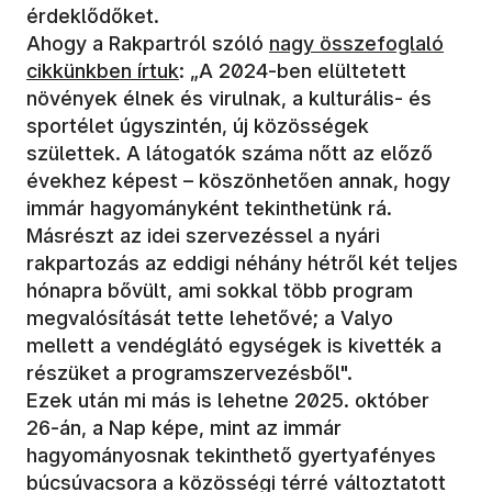
érdeklődőket.
Ahogy a Rakpartról szóló
nagy összefoglaló
cikkünkben írtuk
: „A 2024-ben elültetett
növények élnek és virulnak, a kulturális- és
sportélet úgyszintén, új közösségek
születtek. A látogatók száma nőtt az előző
évekhez képest – köszönhetően annak, hogy
immár hagyományként tekinthetünk rá.
Másrészt az idei szervezéssel a nyári
rakpartozás az eddigi néhány hétről két teljes
hónapra bővült, ami sokkal több program
megvalósítását tette lehetővé; a Valyo
mellett a vendéglátó egységek is kivették a
részüket a programszervezésből".
Ezek után mi más is lehetne 2025. október
26-án, a Nap képe, mint az immár
hagyományosnak tekinthető gyertyafényes
búcsúvacsora a közösségi térré változtatott