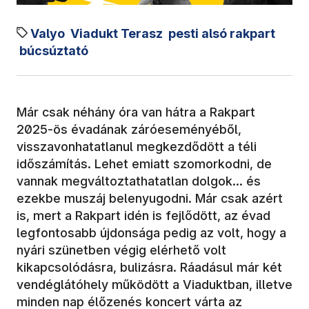
Valyo
Viadukt Terasz
pesti alsó rakpart
búcsúztató
Már csak néhány óra van hátra a Rakpart
2025-ös évadának záróeseményéből,
visszavonhatatlanul megkezdődött a téli
időszámítás. Lehet emiatt szomorkodni, de
vannak megváltoztathatatlan dolgok... és
ezekbe muszáj belenyugodni. Már csak azért
is, mert a Rakpart idén is fejlődött, az évad
legfontosabb újdonsága pedig az volt, hogy a
nyári szünetben végig elérhető volt
kikapcsolódásra, bulizásra. Ráadásul már két
vendéglátóhely működött a Viaduktban, illetve
minden nap élőzenés koncert várta az