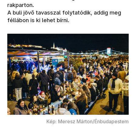
rakparton.
A buli jövő tavasszal folytatódik, addig meg
féllábon is ki lehet bírni.
Kép: Meresz Márton/Énbudapestem