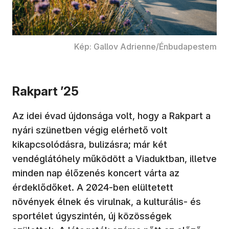
Kép: Gallov Adrienne/Énbudapestem
Rakpart ’25
Az idei évad újdonsága volt, hogy a Rakpart a
nyári szünetben végig elérhető volt
kikapcsolódásra, bulizásra; már két
vendéglátóhely működött a Viaduktban, illetve
minden nap élőzenés koncert várta az
érdeklődőket. A 2024-ben elültetett
növények élnek és virulnak, a kulturális- és
sportélet úgyszintén, új közösségek