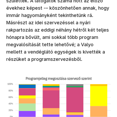
születtek. A látogatók száma nőtt az előző
évekhez képest -– köszönhetően annak, hogy
immár hagyományként tekinthetünk rá.
Másrészt az idei szervezéssel a nyári
rakpartozás az eddigi néhány hétről két teljes
hónapra bővült, ami sokkal több program
megvalósítását tette lehetővé; a Valyo
mellett a vendéglátó egységek is kivették a
részüket a programszervezésből.