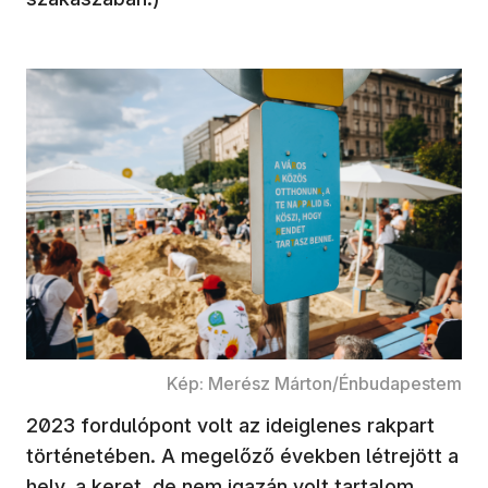
Kép: Merész Márton/Énbudapestem
2023 fordulópont volt az ideiglenes rakpart
történetében. A megelőző években létrejött a
hely, a keret, de nem igazán volt tartalom