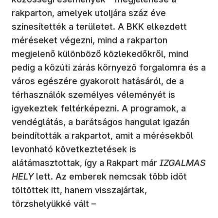
rakparton, amelyek utoljára száz éve
színesítették a területet. A BKK elkezdett
méréseket végezni, mind a rakparton
megjelenő különböző közlekedőkről, mind
pedig a közúti zárás környező forgalomra és a
város egészére gyakorolt hatásáról, de a
térhasználók személyes véleményét is
igyekeztek feltérképezni. A programok, a
vendéglátás, a barátságos hangulat igazán
beindították a rakpartot, amit a mérésekből
levonható következtetések is
alátámasztottak, így a Rakpart már
IZGALMAS
HELY
lett. Az emberek nemcsak több időt
töltöttek itt, hanem visszajártak,
törzshelyükké vált –