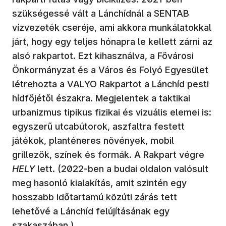
szükségessé vált a Lánchídnál a SENTAB
vízvezeték cseréje, ami akkora munkálatokkal
járt, hogy egy teljes hónapra le kellett zárni az
alsó rakpartot. Ezt kihasználva, a Fővárosi
Önkormányzat és a Város és Folyó Egyesület
létrehozta a VALYO Rakpartot a Lánchíd pesti
hídfőjétől északra. Megjelentek a taktikai
urbanizmus tipikus fizikai és vizuális elemei is:
egyszerű utcabútorok, aszfaltra festett
játékok, planténeres növények, mobil
grillezők, színek és formák. A Rakpart végre
HELY
lett. (2022-ben a budai oldalon valósult
meg hasonló kialakítás, amit szintén egy
hosszabb időtartamú közúti zárás tett
lehetővé a Lánchíd felújításának egy
szakaszában.)