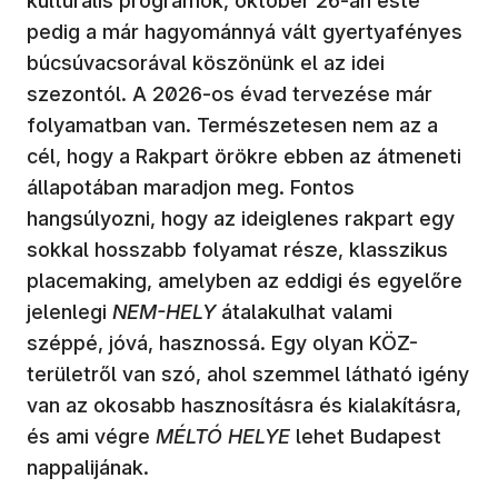
kulturális programok, október 26-án este
pedig a már hagyománnyá vált gyertyafényes
búcsúvacsorával köszönünk el az idei
szezontól. A 2026-os évad tervezése már
folyamatban van. Természetesen nem az a
cél, hogy a Rakpart örökre ebben az átmeneti
állapotában maradjon meg. Fontos
hangsúlyozni, hogy az ideiglenes rakpart egy
sokkal hosszabb folyamat része, klasszikus
placemaking, amelyben az eddigi és egyelőre
jelenlegi
NEM-HELY
átalakulhat valami
széppé, jóvá, hasznossá. Egy olyan KÖZ-
területről van szó, ahol szemmel látható igény
van az okosabb hasznosításra és kialakításra,
és ami végre
MÉLTÓ HELYE
lehet Budapest
nappalijának.