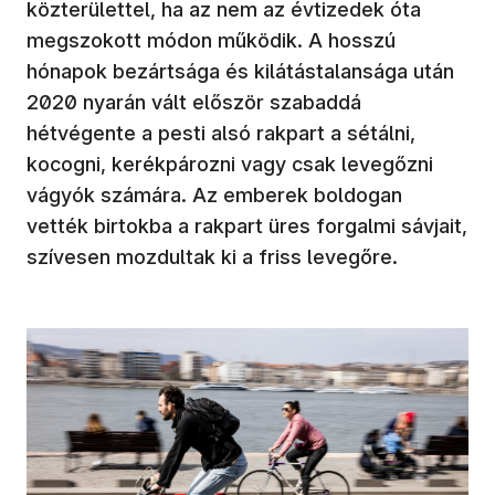
közterülettel, ha az nem az évtizedek óta
megszokott módon működik. A hosszú
hónapok bezártsága és kilátástalansága után
2020 nyarán vált először szabaddá
hétvégente a pesti alsó rakpart a sétálni,
kocogni, kerékpározni vagy csak levegőzni
vágyók számára. Az emberek boldogan
vették birtokba a rakpart üres forgalmi sávjait,
szívesen mozdultak ki a friss levegőre.