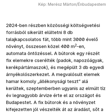
Kép: Merész Márton/Énbudapestem
2024-ben részben közösségi költségvetési
forrásból sikerült elültetni 8 db
talajkapcsolatos fát, több mint 3000 évelő
2
növényt, összesen közel 400 m
-en,
automata öntözéssel. A bútorok egy részét
fix elemekre cserélték (padok, napozóágyak,
kerékpártámaszok), és megépült 3 db egyedi
árnyékolószerkezet. A megvalósult elemek
hamar komoly „állékonysági teszt” alá
kerültek, szeptemberben ugyanis az elmúlt tíz
év legnagyobb árvize érte el az országot és
Budapestet. A fix bútorok és a növényzet
kifejezetten jól vészelték át az áradást, sőt a