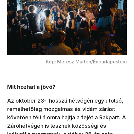
Kép: Merész Márton/Énbudapestem
Mit hozhat a jövő?
Az október 23-i hosszú hétvégén egy utolsó,
remélhetőleg mozgalmas és vidám zárást
követően téli álomra hajtja a fejét a Rakpart. A
Záróhétvégén is lesznek közösségi és