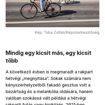
Kép: Tuba Zoltán/Képszerkesztőség
Mindig egy kicsit más, egy kicsit
több
A következő évben is megmaradt a rakpart
hétvégi „megnyitása”. Sokak számára nem
kényszerhelyzetből fakadó gesztus volt a
bezártság és a melankólia oldására, hanem
valóban szokássá vált például a hétvégi
rakparti futás vagy biciklizés. 2021-ben