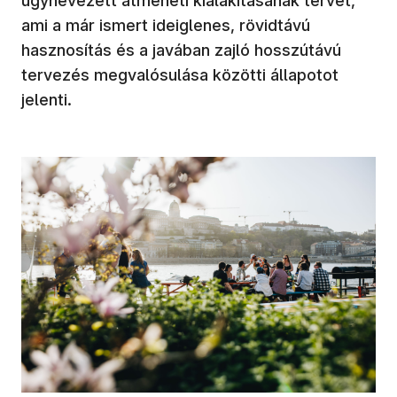
úgynevezett átmeneti kialakításának tervét,
ami a már ismert ideiglenes, rövidtávú
hasznosítás és a javában zajló hosszútávú
tervezés megvalósulása közötti állapotot
jelenti.