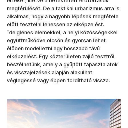
értékét, illetve a befektetett erőforrások
megtérülését. De a taktikai urbanizmus arra is
alkalmas, hogy a nagyobb lépések megtétele
előtt tesztelni lehessen az elképzelést.
Ideiglenes elemekkel, a helyi közösségekkel
együttműködve olcsón és gyorsan lehet
élőben modellezni egy hosszabb távú
elképzelést. Egy közterületen zajló tesztről
beszélhetünk, amely a gyűjtött tapasztalatok
és visszajelzések alapján alakulhat
véglegessé vagy éppen fordítható vissza.