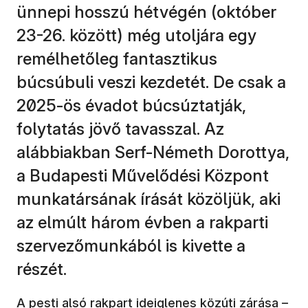
ünnepi hosszú hétvégén (október
23-26. között) még utoljára egy
remélhetőleg fantasztikus
búcsúbuli veszi kezdetét. De csak a
2025-ös évadot búcsúztatják,
folytatás jövő tavasszal. Az
alábbiakban Serf-Németh Dorottya,
a Budapesti Művelődési Központ
munkatársának írását közöljük, aki
az elmúlt három évben a rakparti
szervezőmunkából is kivette a
részét.
A pesti alsó rakpart ideiglenes közúti zárása –