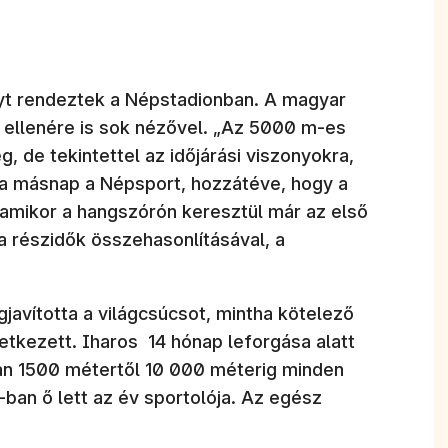
nyt rendeztek a Népstadionban. A magyar
s ellenére is sok nézővel. „Az 5000 m-es
 de tekintettel az időjárási viszonyokra,
rta másnap a Népsport, hozzátéve, hogy a
, amikor a hangszórón keresztül már az első
 a részidők összehasonlításával, a
javította a világcsúcsot, mintha kötelező
vetkezett. Iharos 14 hónap leforgása alatt
ban 1500 métertől 10 000 méterig minden
-ban ő lett az év sportolója. Az egész