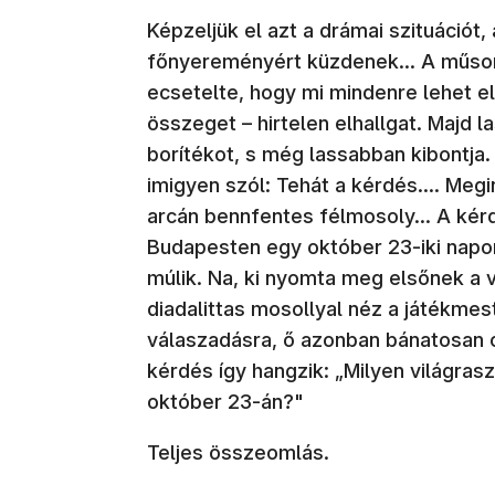
Képzeljük el azt a drámai szituációt
főnyereményért küzdenek... A műso
ecsetelte, hogy mi mindenre lehet el
összeget – hirtelen elhallgat. Majd 
borítékot, s még lassabban kibontja.
imigyen szól: Tehát a kérdés.... Megi
arcán bennfentes félmosoly... A kér
Budapesten egy október 23-iki napo
múlik. Na, ki nyomta meg elsőnek a
diadalittas mosollyal néz a játékme
válaszadásra, ő azonban bánatosan c
kérdés így hangzik: „Milyen világra
október 23-án?"
Teljes összeomlás.