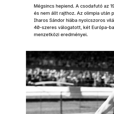
Mégsincs hepiend. A csodafutó az 19
és nem állt rajthoz. Az olimpia után 
Iharos Sándor hiába nyolcszoros vil
40-szeres válogatott, két Európa-baj
menzetközi eredményei.