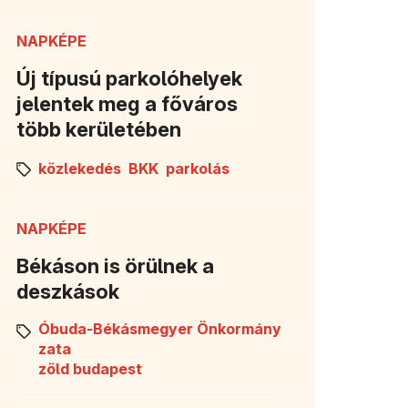
NAPKÉPE
Új típusú parkolóhelyek
jelentek meg a főváros
több kerületében
közlekedés
BKK
parkolás
NAPKÉPE
Békáson is örülnek a
deszkások
Óbuda-Békásmegyer Önkormány
zata
zöld budapest