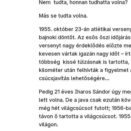
Nem tudta, honnan tudhatta volna?
Más se tudta volna.
1955. október 23-án atlétikai verse
bajnoki döntőt. Az esős őszi időjárá
versenyt nagy érdeklődés előzte meg,
kevesen vártak igazán nagy időt – í
többség kissé túlzásnak is tartotta
kilométer után felhívták a figyelmet
csúcsjavítás lehetőségére...
Pedig 21 éves Iharos Sándor úgy meg
lett volna. De a java csak ezután kö
még hét világcsúcsot futott; 1956-
távon ő tartotta a világcsúcsot. 1955
világon.