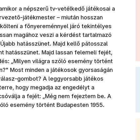
, amikor a népszerű tv-vetélkedő játékosai a
rvezető-játékmester – miután hosszan
költeni a főnyereménnyel járó tekintélyes
lassan magához veszi a kérdést tartalmazó
 Újabb hatásszünet. Majd kellő pátosszal
nt hatásszünet. Majd lassan felemeli fejét,
dés: „Milyen világra szóló esemény történt
n?" Most minden a játékosok gyorsaságán
 válasz-gombot? A leggyorsabb játékos
sterre, hogy megadja az engedélyt a
sóválja a fejét: „Még nem fejeztem be. A
szóló esemény történt Budapesten 1955.