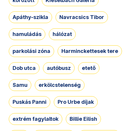
körözött
Kieselbach Galéria
Apáthy-szikla
Navracsics Tibor
hamuládás
hálózat
parkolási zóna
Harminckettesek tere
Dob utca
autóbusz
etető
Samu
erkölcstelenség
Puskás Panni
Pro Urbe díjak
extrém fagylaltok
Billie Eilish