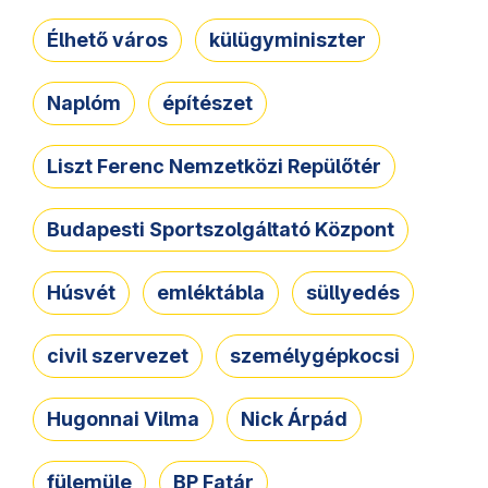
Élhető város
külügyminiszter
Naplóm
építészet
Liszt Ferenc Nemzetközi Repülőtér
Budapesti Sportszolgáltató Központ
Húsvét
emléktábla
süllyedés
civil szervezet
személygépkocsi
Hugonnai Vilma
Nick Árpád
fülemüle
BP Fatár