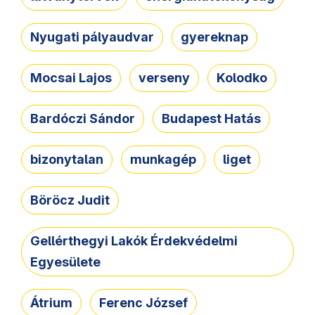
Nyugati pályaudvar
gyereknap
Mocsai Lajos
verseny
Kolodko
Bardóczi Sándor
Budapest Hatás
bizonytalan
munkagép
liget
Böröcz Judit
Gellérthegyi Lakók Érdekvédelmi
Egyesülete
Átrium
Ferenc József