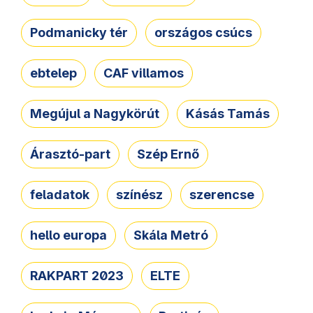
Podmanicky tér
országos csúcs
ebtelep
CAF villamos
Megújul a Nagykörút
Kásás Tamás
Árasztó-part
Szép Ernő
feladatok
színész
szerencse
hello europa
Skála Metró
RAKPART 2023
ELTE