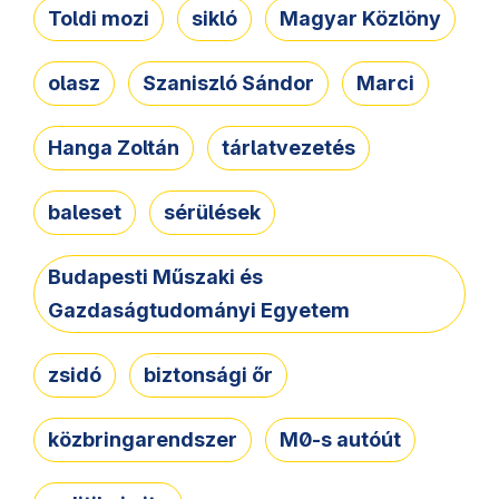
Toldi mozi
sikló
Magyar Közlöny
olasz
Szaniszló Sándor
Marci
Hanga Zoltán
tárlatvezetés
baleset
sérülések
Budapesti Műszaki és
Gazdaságtudományi Egyetem
zsidó
biztonsági őr
közbringarendszer
M0-s autóút