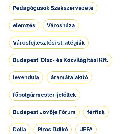
Pedagógusok Szakszervezete
elemzés
Városháza
Városfejlesztési stratégiák
Budapesti Dísz- és Közvilágítási Kft.
levendula
áramátalakító
főpolgármester-jelöltek
Budapest Jövője Fórum
férfiak
Della
Piros Ildikó
UEFA