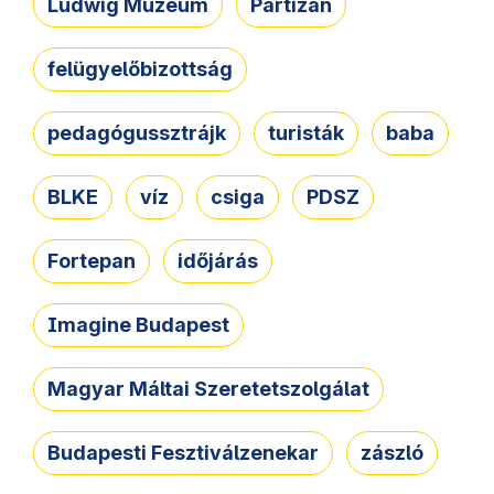
Ludwig Múzeum
Partizán
felügyelőbizottság
pedagógussztrájk
turisták
baba
BLKE
víz
csiga
PDSZ
Fortepan
időjárás
Imagine Budapest
Magyar Máltai Szeretetszolgálat
Budapesti Fesztiválzenekar
zászló