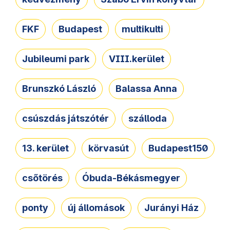
FKF
Budapest
multikulti
Jubileumi park
VIII.kerület
Brunszkó László
Balassa Anna
csúszdás játszótér
szálloda
13. kerület
körvasút
Budapest150
csőtörés
Óbuda-Békásmegyer
ponty
új állomások
Jurányi Ház