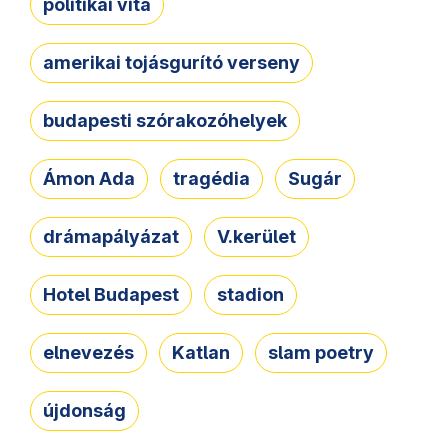
politikai vita
amerikai tojásgurító verseny
budapesti szórakozóhelyek
Ámon Ada
tragédia
Sugár
drámapályázat
V.kerület
Hotel Budapest
stadion
elnevezés
Katlan
slam poetry
újdonság