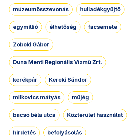
múzeumösszevonás
hulladékgyűjtő
egymillió
élhetőség
facsemete
Zoboki Gábor
Duna Menti Regionális Vízmű Zrt.
kerékpár
Kereki Sándor
milkovics mátyás
műjég
bacsó béla utca
Közterület használat
hirdetés
befolyásolás