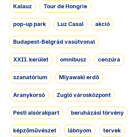
Kalauz
Tour de Hongrie
pop-up park
Luz Casal
akció
Budapest-Belgrád vasútvonal
XXII. kerület
omnibusz
cenzúra
szanatórium
Miyawaki erdő
Aranykorsó
Zugló városközpont
Pesti alsórakpart
beruházási törvény
képzőművészet
lábnyom
tervek