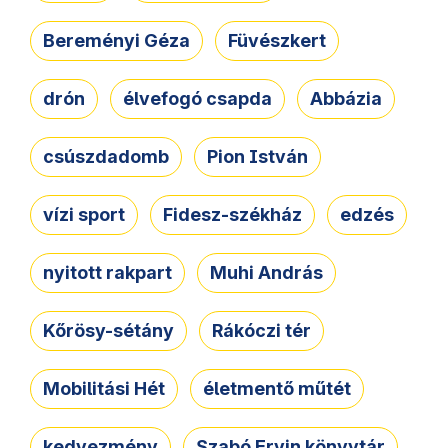
Bereményi Géza
Füvészkert
drón
élvefogó csapda
Abbázia
csúszdadomb
Pion István
vízi sport
Fidesz-székház
edzés
nyitott rakpart
Muhi András
Kőrösy-sétány
Rákóczi tér
Mobilitási Hét
életmentő műtét
kedvezmény
Szabó Ervin könyvtár