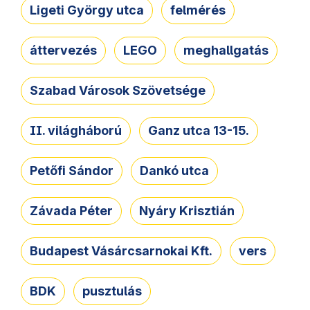
Ligeti György utca
felmérés
áttervezés
LEGO
meghallgatás
Szabad Városok Szövetsége
II. világháború
Ganz utca 13-15.
Petőfi Sándor
Dankó utca
Závada Péter
Nyáry Krisztián
Budapest Vásárcsarnokai Kft.
vers
BDK
pusztulás