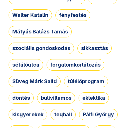
Walter Katalin
fényfestés
Mátyás Balázs Tamás
szociális gondoskodás
sikkasztás
sétálóutca
forgalomkorlátozás
Süveg Márk Saiid
túlélőprogram
döntés
bulivillamos
eklektika
kisgyerekek
teqball
Pálfi György