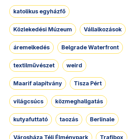
katolikus egyházfő
Közlekedési Múzeum
Vállalkozások
áremelkedés
Belgrade Waterfront
textilművészet
weird
Maarif alapítvány
Tisza Pért
világcsúcs
közmeghallgatás
kutyafuttató
taozás
Berlinale
Városháza Téli Élménypark
Trafibox