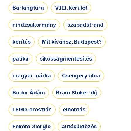
Barlangtúra
VIII. kerület
nindzsakormány
szabadstrand
kerítés
Mit kívánsz, Budapest?
patika
síkosságmentesítés
magyar márka
Csengery utca
Bodor Ádám
Bram Stoker-díj
LEGO-oroszlán
elbontás
Fekete Giorgio
autósüldözés