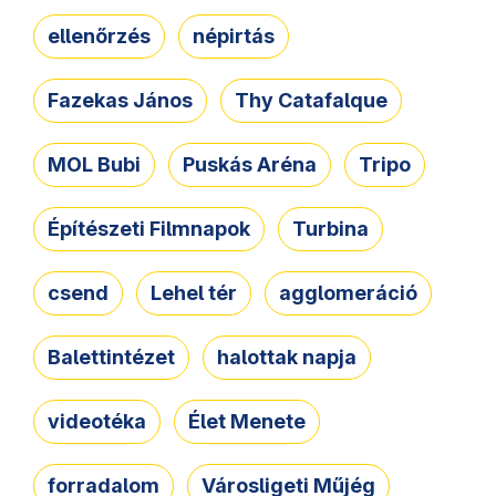
ellenőrzés
népirtás
Fazekas János
Thy Catafalque
MOL Bubi
Puskás Aréna
Tripo
Építészeti Filmnapok
Turbina
csend
Lehel tér
agglomeráció
Balettintézet
halottak napja
videotéka
Élet Menete
forradalom
Városligeti Műjég