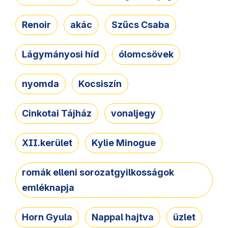
Renoir
akác
Szűcs Csaba
Lágymányosi híd
ólomcsövek
nyomda
Kocsiszín
Cinkotai Tájház
vonaljegy
XII.kerület
Kylie Minogue
romák elleni sorozatgyilkosságok
emléknapja
Horn Gyula
Nappal hajtva
üzlet