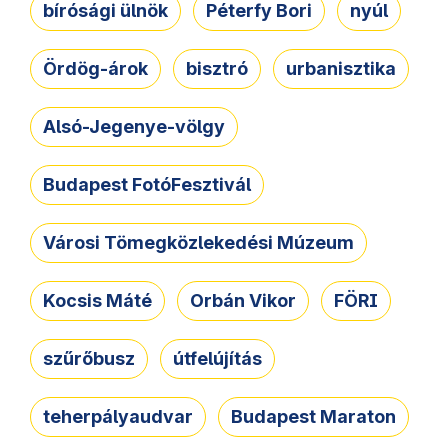
bírósági ülnök
Péterfy Bori
nyúl
Ördög-árok
bisztró
urbanisztika
Alsó-Jegenye-völgy
Budapest FotóFesztivál
Városi Tömegközlekedési Múzeum
Kocsis Máté
Orbán Vikor
FÖRI
szűrőbusz
útfelújítás
teherpályaudvar
Budapest Maraton