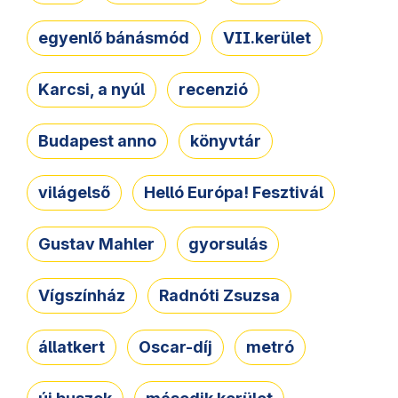
egyenlő bánásmód
VII.kerület
Karcsi, a nyúl
recenzió
Budapest anno
könyvtár
világelső
Helló Európa! Fesztivál
Gustav Mahler
gyorsulás
Vígszínház
Radnóti Zsuzsa
állatkert
Oscar-díj
metró