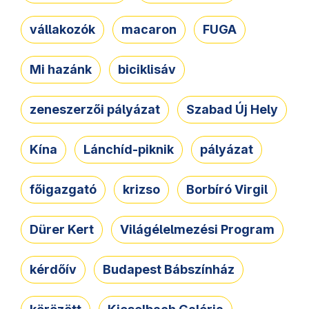
vállakozók
macaron
FUGA
Mi hazánk
biciklisáv
zeneszerzői pályázat
Szabad Új Hely
Kína
Lánchíd-piknik
pályázat
főigazgató
krizso
Borbíró Virgil
Dürer Kert
Világélelmezési Program
kérdőív
Budapest Bábszínház