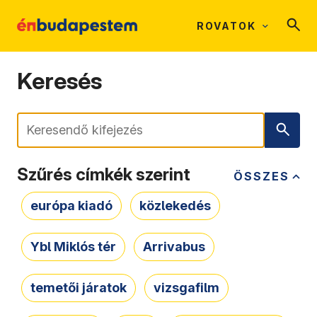
ROVATOK
Keresés
Keresés
Szűrés címkék szerint
ÖSSZES
európa kiadó
közlekedés
Ybl Miklós tér
Arrivabus
temetői járatok
vizsgafilm