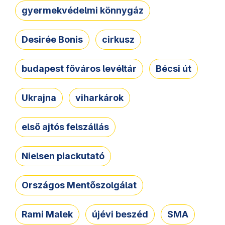
gyermekvédelmi könnygáz
Desirée Bonis
cirkusz
budapest főváros levéltár
Bécsi út
Ukrajna
viharkárok
első ajtós felszállás
Nielsen piackutató
Országos Mentőszolgálat
Rami Malek
újévi beszéd
SMA