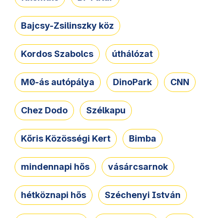
Bajcsy-Zsilinszky köz
Kordos Szabolcs
úthálózat
M0-ás autópálya
DinoPark
CNN
Chez Dodo
Szélkapu
Kőris Közösségi Kert
Bimba
mindennapi hős
vásárcsarnok
hétköznapi hős
Széchenyi István