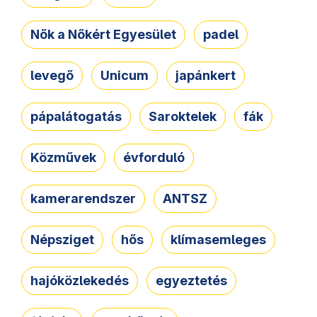
Nők a Nőkért Egyesület
padel
levegő
Unicum
japánkert
pápalátogatás
Saroktelek
fák
Közművek
évforduló
kamerarendszer
ANTSZ
Népsziget
hős
klímasemleges
hajóközlekedés
egyeztetés