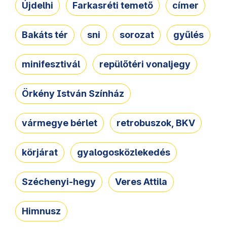
Újdelhi
Farkasréti temető
címer
Bakáts tér
sni
sorozat
gyűlés
minifesztivál
repülőtéri vonaljegy
Örkény István Színház
vármegye bérlet
retrobuszok, BKV
körjárat
gyalogosközlekedés
Széchenyi-hegy
Veres Attila
Himnusz