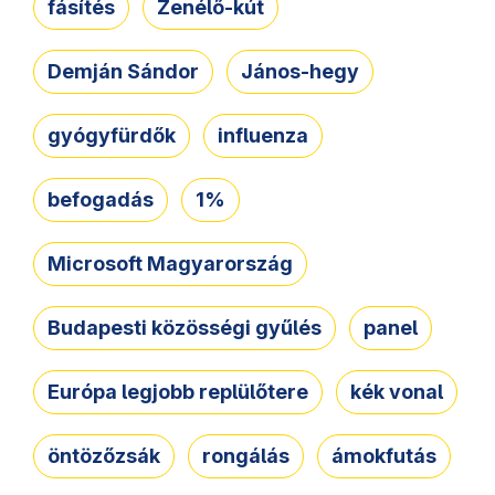
fásítés
Zenélő-kút
Demján Sándor
János-hegy
gyógyfürdők
influenza
befogadás
1%
Microsoft Magyarország
Budapesti közösségi gyűlés
panel
Európa legjobb replülőtere
kék vonal
öntözőzsák
rongálás
ámokfutás