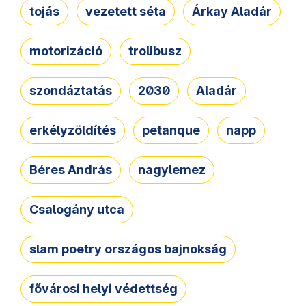
tojás
vezetett séta
Árkay Aladár
motorizáció
trolibusz
szondáztatás
2030
Aladár
erkélyzöldítés
petanque
napp
Béres András
nagylemez
Csalogány utca
slam poetry országos bajnokság
fővárosi helyi védettség