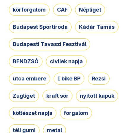
körforgalom
CAF
Népliget
Budapest Sportiroda
Kádár Tamás
Budapesti Tavaszi Fesztivál
BENDZSÓ
civilek napja
utca embere
I bike BP
Rezsi
Zugliget
kraft sör
nyitott kapuk
költészet napja
forgalom
téli gumi
metal