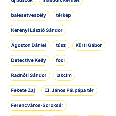
új buszok
második kerület
balesetveszély
térkép
Kerényi László Sándor
Ágoston Dániel
túsz
Kürti Gábor
Detective Kelly
foci
Radnóti Sándor
lakcím
Fekete Zaj
II. János Pál pápa tér
Ferencváros-Soroksár