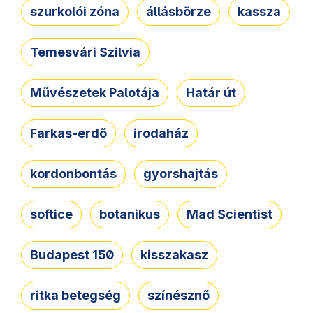
szurkolói zóna
állásbörze
kassza
Temesvári Szilvia
Művészetek Palotája
Határ út
Farkas-erdő
irodaház
kordonbontás
gyorshajtás
softice
botanikus
Mad Scientist
Budapest 150
kisszakasz
ritka betegség
színésznő