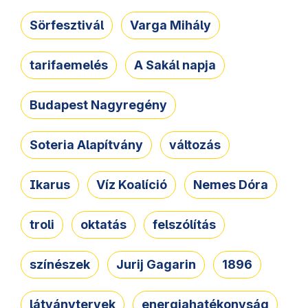
Sörfesztivál
Varga Mihály
tarifaemelés
A Sakál napja
Budapest Nagyregény
Soteria Alapítvány
változás
Ikarus
Víz Koalíció
Nemes Dóra
troli
oktatás
felszólítás
színészek
Jurij Gagarin
1896
látványtervek
energiahatékonyság